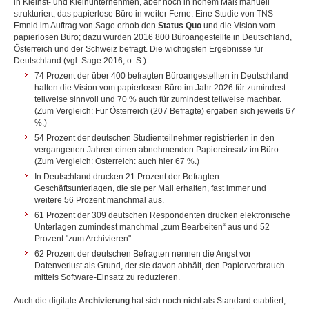
in Kleinst- und Kleinunternehmen, aber noch in hohem Maß manuell
strukturiert, das papierlose Büro in weiter Ferne. Eine Studie von TNS
Emnid im Auftrag von Sage erhob den
Status Quo
und die Vision vom
papierlosen Büro; dazu wurden 2016 800 Büroangestellte in Deutschland,
Österreich und der Schweiz befragt. Die wichtigsten Ergebnisse für
Deutschland (vgl. Sage 2016, o. S.):
74 Prozent der über 400 befragten Büroangestellten in Deutschland
halten die Vision vom papierlosen Büro im Jahr 2026 für zumindest
teilweise sinnvoll und 70 % auch für zumindest teilweise machbar.
(Zum Vergleich: Für Österreich (207 Befragte) ergaben sich jeweils 67
%.)
54 Prozent der deutschen Studienteilnehmer registrierten in den
vergangenen Jahren einen abnehmenden Papiereinsatz im Büro.
(Zum Vergleich: Österreich: auch hier 67 %.)
In Deutschland drucken 21 Prozent der Befragten
Geschäftsunterlagen, die sie per Mail erhalten, fast immer und
weitere 56 Prozent manchmal aus.
61 Prozent der 309 deutschen Respondenten drucken elektronische
Unterlagen zumindest manchmal „zum Bearbeiten“ aus und 52
Prozent "zum Archivieren".
62 Prozent der deutschen Befragten nennen die Angst vor
Datenverlust als Grund, der sie davon abhält, den Papierverbrauch
mittels Software-Einsatz zu reduzieren.
Auch die digitale
Archivierung
hat sich noch nicht als Standard etabliert,