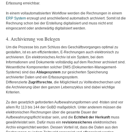
Erfassung erreichbar.
In einem vollautomatisierten Workflow werden die Rechnungen in einem
ERP System
erzeugt und anschließend automatisch archiviert. Somit ist die
Rechnung schon bei der Erstellung digitalisiert und muss nicht erst
eingescannt oder anderwärtig digitalisiert werden.
4. Archivierung von Belegen
Um die Prozesse bis zum Schluss des Geschäftsvorganges optimal zu
gestalten, ist es am effizientesten, E-Rechnungen auch elektronisch zu
archivieren. Ein elektronisches Archiv ist ein System, bei dem
Informationen und Dokumente vollständig auf dem Rechner archiviert sind.
Wesentliche Komponenten solcher DMS (Dokumenten-Management-
Systeme) sind das
Ablagesystem
zur gesicherten Speicherung
archivierter Daten und ein Erfassungssystem.
Differenzierte
Zugriffsrechte
, die Möglichkeit zu Volltextrecherchen und
die Archivierung über den ganzen Lebenszyklus sind dabei wichtige
Kriterien.
Zu den gesetzlich geforderten Aufbewahrungsformen und -fristen sind vor
allem Rz 113 bis 144 der GoBD maßgeblich. Unter anderem müssen die
elektronischen Rechnungen über die gesamte Dauer der
Aufbewahrungspflicht lesbar sein, und die
Echtheit der Herkunft
muss
gewährleistet sein. Dafür muss ein
revisionssicheres
elektronisches
Archiv eingerichtet werden. Dessen Vorteil ist, dass die Daten aus den