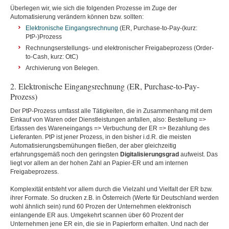
Überlegen wir, wie sich die folgenden Prozesse im Zuge der
Automatisierung verändern können bzw. sollten:
Elektronische Eingangsrechnung
(ER, Purchase-to-Pay-(kurz:
PtP-)Prozess
Rechnungserstellungs- und elektronischer Freigabeprozess (Order-
to-Cash, kurz: OtC)
Archivierung von Belegen.
2. Elektronische Eingangsrechnung (ER, Purchase-to-Pay-
Prozess)
Der PtP-Prozess umfasst alle Tätigkeiten, die in Zusammenhang mit dem
Einkauf von Waren oder Dienstleistungen anfallen, also: Bestellung =>
Erfassen des Wareneingangs => Verbuchung der ER => Bezahlung des
Lieferanten. PtP ist jener Prozess, in den bisher i.d.R. die meisten
Automatisierungsbemühungen fließen, der aber gleichzeitig
erfahrungsgemäß noch den geringsten
Digitalisierungsgrad
aufweist. Das
liegt vor allem an der hohen Zahl an Papier-ER und am internen
Freigabeprozess.
Komplexität entsteht vor allem durch die Vielzahl und Vielfalt der ER bzw.
ihrer Formate. So drucken z.B. in Österreich (Werte für Deutschland werden
wohl ähnlich sein) rund 60 Prozen der Unternehmen elektronisch
einlangende ER aus. Umgekehrt scannen über 60 Prozent der
Unternehmen jene ER ein, die sie in Papierform erhalten. Und nach der