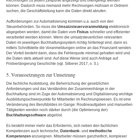
Rechnungen zu jedem Zeitpunkt angezeigt und offengelegt werden
können. Dadurch muss niemand mehr Rechnungen mühsam in Ordnern
suchen, die Geschäftsleitung kann die Daten direkt abrufen.
Aufforderungen zur Automatisierung kommen u.a. auch von den
Steuerbehörden. So muss die
Umsatzsteuervoranmeldung
elektronisch
abgegeben werden, damit die Daten vom
Fiskus
schneller und effizienter
verarbeitet werden können. Wenn die umsatzsteuerlichen relevanten
Daten im jeweiligen Buchhaltungssystem richtig hinterlegt sind, dann es
mittels Schnittstelle die Voranmeldungen online an das Finanzamt senden.
Der Vorteil besteht darin, dass die Fehlerquote minimal gehalten wird und
die Daten stets aktuell sind. Auf diese Weise sind auch Anträge auf
Fristverlängerung Geschichte (vgl. Silberer 2017, o. S.).
5. Voraussetzungen zur Umsetzung
Die fachliche Ausbildung, die Beherrschung der gesetzlichen
Anforderungen und das Verständnis der Zusammenhänge in der
Buchhaltung sind im Zuge der Automatisierung und Digitalisierung wichtige
Ausbildungsschwerpunkte für Mitarbeiter im Rechnungswesen. Es ist eine
Veränderung des Berufsbildes im Gange: Routineaufgaben und manuellen
Tätigkeiten werden noch stärker durch (die Optimierung der)
Buchhaltungssoftware
abgelöst.
Es besteht immer mehr das Erfordernis, sich neben den fachlichen
Kompetenzen auch technische,
Datenbank-
und
methodische
Kompetenzen
anzueignen. Mitarbeiter müssen ganzheitlich, komplexer