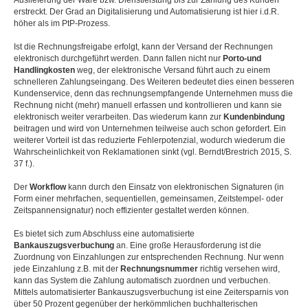
Auslieferung der Ware bzw. Dienstleistung bis zur Zahlung des Kunden
erstreckt. Der Grad an Digitalisierung und Automatisierung ist hier i.d.R.
höher als im PtP-Prozess.
Ist die Rechnungsfreigabe erfolgt, kann der Versand der Rechnungen
elektronisch durchgeführt werden. Dann fallen nicht nur
Porto-und
Handlingkosten
weg, der elektronische Versand führt auch zu einem
schnelleren Zahlungseingang. Des Weiteren bedeutet dies einen besseren
Kundenservice, denn das rechnungsempfangende Unternehmen muss die
Rechnung nicht (mehr) manuell erfassen und kontrollieren und kann sie
elektronisch weiter verarbeiten. Das wiederum kann zur
Kundenbindung
beitragen und wird von Unternehmen teilweise auch schon gefordert. Ein
weiterer Vorteil ist das reduzierte Fehlerpotenzial, wodurch wiederum die
Wahrscheinlichkeit von Reklamationen sinkt (vgl. Berndt/Brestrich 2015, S.
37 f.).
Der
Workflow
kann durch den Einsatz von elektronischen Signaturen (in
Form einer mehrfachen, sequentiellen, gemeinsamen, Zeitstempel- oder
Zeitspannensignatur) noch effizienter gestaltet werden können.
Es bietet sich zum Abschluss eine automatisierte
Bankauszugsverbuchung
an. Eine große Herausforderung ist die
Zuordnung von Einzahlungen zur entsprechenden Rechnung. Nur wenn
jede Einzahlung z.B. mit der
Rechnungsnummer
richtig versehen wird,
kann das System die Zahlung automatisch zuordnen und verbuchen.
Mittels automatisierter Bankauszugsverbuchung ist eine Zeitersparnis von
über 50 Prozent gegenüber der herkömmlichen buchhalterischen