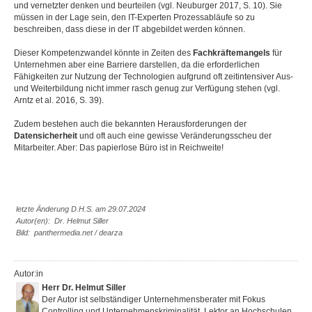
und vernetzter denken und beurteilen (vgl. Neuburger 2017, S. 10). Sie
müssen in der Lage sein, den IT-Experten Prozessabläufe so zu
beschreiben, dass diese in der IT abgebildet werden können.
Dieser Kompetenzwandel könnte in Zeiten des
Fachkräftemangels
für
Unternehmen aber eine Barriere darstellen, da die erforderlichen
Fähigkeiten zur Nutzung der Technologien aufgrund oft zeitintensiver Aus-
und Weiterbildung nicht immer rasch genug zur Verfügung stehen (vgl.
Arntz et al. 2016, S. 39).
Zudem bestehen auch die bekannten Herausforderungen der
Datensicherheit
und oft auch eine gewisse Veränderungsscheu der
Mitarbeiter. Aber: Das papierlose Büro ist in Reichweite!
letzte Änderung D.H.S. am 29.07.2024
Autor(en): Dr. Helmut Siller
Bild: panthermedia.net / dearza
Autor:in
Herr Dr. Helmut Siller
Der Autor ist selbständiger Unternehmensberater mit Fokus
Controlling und Unternehmenskriminalität, Lektor an Hochschulen