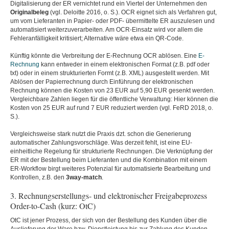
Digitalisierung der ER vernichtet rund ein Viertel der Unternehmen den
Originalbeleg
(vgl. Deloitte 2016, o. S.). OCR eignet sich als Verfahren gut,
um vom Lieferanten in Papier- oder PDF- übermittelte ER auszulesen und
automatisiert weiterzuverarbeiten. Am OCR-Einsatz wird vor allem die
Fehleranfälligkeit kritisiert; Alternative wäre etwa ein QR-Code.
Künftig könnte die Verbreitung der E-Rechnung OCR ablösen. Eine
E-
Rechnung
kann entweder in einem elektronischen Format (z.B. pdf oder
txt) oder in einem strukturierten Formt (z.B. XML) ausgestellt werden. Mit
Ablösen der Papierrechnung durch Einführung der elektronischen
Rechnung können die Kosten von 23 EUR auf 5,90 EUR gesenkt werden.
Vergleichbare Zahlen liegen für die öffentliche Verwaltung: Hier können die
Kosten von 25 EUR auf rund 7 EUR reduziert werden (vgl. FeRD 2018, o.
S.).
Vergleichsweise stark nutzt die Praxis dzt. schon die Generierung
automatischer Zahlungsvorschläge. Was derzeit fehlt, ist eine EU-
einheitliche Regelung für strukturierte Rechnungen. Die Verknüpfung der
ER mit der Bestellung beim Lieferanten und die Kombination mit einem
ER-Workflow birgt weiteres Potenzial für automatisierte Bearbeitung und
Kontrollen, z.B. den
3way-match
.
3. Rechnungserstellungs- und elektronischer Freigabeprozess
Order-to-Cash (kurz: OtC)
OtC ist jener Prozess, der sich von der Bestellung des Kunden über die