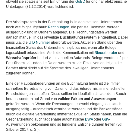
obwohl sie spätestens seit Einführung der
GoBD
für originär elektronische
Unterlagen (31.12.2014) verpflichtend ist.
Der Arbeitsprozess in der Buchhaltung ist in den meisten Unternehmen
noch wie folgt aufgebaut:
Rechnungen
, die per Mail kommen, werden
ausgedruckt und in Ordnern abgelegt. Die Rechnungsdaten werden
danach manuell in das jeweilige
Buchhaltungssystem
eingepflegt. Dabei
muss u.a. die
UID Nummer
überprüft werden. Aktuellen Stand über den
finanziellen Status des Unternehmens gibt es nur, wenn alle Belege
tagesaktuell erfasst sind. Auch die Kommunikation mit
Steuerberater
und
Wirtschaftsprüfer
bedarf viel manuellen Aufwands: Belege werden oft per
Post übermittelt, oder die Daten werden mittels Email versendet, da die
Berater nicht direkt auf die Systeme des jeweiligen Unternehmens
zugreifen können.
Eine der Hauptanforderungen an die Buchhaltung heute ist die immer
schnellere Bereitstellung von Daten und das Erfordernis, immer schneller
Entscheidungen zu treffen. Diese sollten im Idealfall nicht aus dem Bauch
heraus, sondern auf Grund von
validen Fakten und Auswertungen
getroffen werden. Wenn die Rechnungen – sowohl eingangs- als auch
ausgangseitig – automatisch verarbeitet werden und die Bankenstände
durch die digitale Verarbeitung immer tagaktuellen Status haben, kann die
Geschäftsleitung auch taggenaue automatische
BWA
oder
GuV
-
Auswertungen bekommen und so fundierte Entscheidungen treffen (vgl.
Silberer 2017, o. S.).