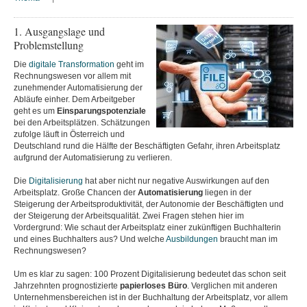
1. Ausgangslage und
Problemstellung
Die
digitale Transformation
geht im
Rechnungswesen vor allem mit
zunehmender Automatisierung der
Abläufe einher. Dem Arbeitgeber
geht es um
Einsparungspotenziale
bei den Arbeitsplätzen. Schätzungen
zufolge läuft in Österreich und
Deutschland rund die Hälfte der Beschäftigten Gefahr, ihren Arbeitsplatz
aufgrund der Automatisierung zu verlieren.
Die
Digitalisierung
hat aber nicht nur negative Auswirkungen auf den
Arbeitsplatz. Große Chancen der
Automatisierung
liegen in der
Steigerung der Arbeitsproduktivität, der Autonomie der Beschäftigten und
der Steigerung der Arbeitsqualität. Zwei Fragen stehen hier im
Vordergrund: Wie schaut der Arbeitsplatz einer zukünftigen Buchhalterin
und eines Buchhalters aus? Und welche
Ausbildungen
braucht man im
Rechnungswesen?
Um es klar zu sagen: 100 Prozent Digitalisierung bedeutet das schon seit
Jahrzehnten prognostizierte
papierloses Büro
. Verglichen mit anderen
Unternehmensbereichen ist in der Buchhaltung der Arbeitsplatz, vor allem