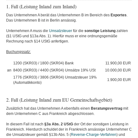
1. Fall (Leistung Inland zum Inland)
Das Unternehmen A berät das Unternehmen B im Bereich des
Exportes
.
Das Unternehmen B ist in Berlin ansässig.
Unternehmen A muss die
Umsatzsteuer
für die
sonstige Leistung
zahlen
(§1 UStG und §13a Abs. 1). Hierfür muss er eine ordnungsgemäße
Rechnung nach §14 UStG anfertigen.
Buchungssatz:
1200 (SKR03) / 1800 (SKR04) Bank
11.900,00 EUR
an
8400 (SKR03) / 4400 (SKR04) Umsätze 19% USt
10.000,00 EUR
1776 (SKR03) / 3806 (SKR04) Umsatzsteuer 19%
1.900,00 EUR
(Automatikkonto)
2. Fall (Leistung Inland zum EU Gemeinschaftsgebiet)
Zusätzlich hat das Unternehmen A ebenfalls einen
Beratungsvertrag
mit
dem Unternehmen C aus Frankreich abgeschlossen.
In diesem Fall ist nach
§3a Abs. 2 UStG
der Ort der sonstigen Leistung in
Frankreich. Hierdurch schuldet der in Frankreich ansässige Unternehmer C
die Umsatzsteuer gemäß §13b Abs. 5 (
Reverse-Charge-Verfahren
) und