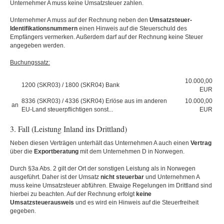
Unternehmer A muss keine Umsatzsteuer zahlen.
Unternehmer A muss auf der Rechnung neben den
Umsatzsteuer-
Identifikationsnummern
einen Hinweis auf die Steuerschuld des
Empfängers vermerken. Außerdem darf auf der Rechnung keine Steuer
angegeben werden.
Buchungssatz:
10.000,00
1200 (SKR03) / 1800 (SKR04) Bank
EUR
8336 (SKR03) / 4336 (SKR04) Erlöse aus im anderen
10.000,00
an
EU-Land steuerpflichtigen sonst...
EUR
3. Fall (Leistung Inland ins Drittland)
Neben diesen Verträgen unterhält das Unternehmen A auch einen
Vertrag
über die
Exportberatung
mit dem Unternehmen D in Norwegen.
Durch §3a Abs. 2 gilt der Ort der sonstigen Leistung als in Norwegen
ausgeführt. Daher ist der Umsatz
nicht
steuerbar
und Unternehmen A
muss keine Umsatzsteuer abführen. Etwaige Regelungen im Drittland sind
hierbei zu beachten. Auf der Rechnung erfolgt
keine
Umsatzsteuerausweis
und es wird ein Hinweis auf die Steuerfreiheit
gegeben.