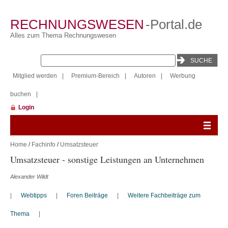
RECHNUNGSWESEN
-Portal.de
Alles zum Thema Rechnungswesen
Mitglied werden
|
Premium-Bereich
|
Autoren
|
Werbung
buchen
|
Login
Home
/
Fachinfo
/
Umsatzsteuer
Umsatzsteuer - sonstige Leistungen an Unternehmen
Alexander Wildt
|
Webtipps
|
Foren Beiträge
|
Weitere Fachbeiträge zum
Thema
|