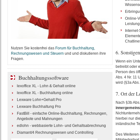
Wissensc
Erbringu
Online-V
Leistung
Internet
Elemente
Chatline
Nutzen Sie kostenfrei das
Forum für Buchhaltung,
6. Sonstige
Rechnungswesen und Steuern
und und diskutieren ihre
Fragen.
Wenn ein Unte
betreibt oder 
Person des öff
Buchhaltungssoftware
Abs. 4 Nr. 11 
wird (§3a Abs.
lexoffice XL - Lohn & Gehalt online
7. Ort der 
lexoffice XL - Buchhaltung online
Lexware Lohn+Gehalt Pro
Nach §3b Abs.
Lexware Buchhaltung Pro
innergemeins
Nichtunternehm
FastBill - einfache Online-Buchhaltung, Rechnungen,
hierbei nur di
Angebote und Mahnungen
inländische Tei
edlohn - webbasierte Lohn- und Gehaltsabrechnung
Diamant/4 Rechnungswesen und Controlling
Des Weiteren 
Mitgliedsstaat