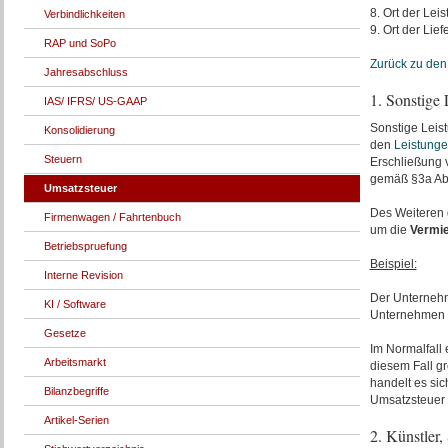
8. Ort der Lei
Verbindlichkeiten
9. Ort der Lie
RAP und SoPo
Zurück zu den
Jahresabschluss
1. Sonstige
IAS/ IFRS/ US-GAAP
Sonstige Lei
Konsolidierung
den
Leistung
Steuern
Erschließung 
gemäß §3a Abs
Umsatzsteuer
Des Weiteren 
Firmenwagen / Fahrtenbuch
um die
Vermi
Betriebspruefung
Beispiel:
Interne Revision
Der Unternehm
KI / Software
Unternehmen B
Gesetze
Im Normalfall 
Arbeitsmarkt
diesem Fall gr
handelt es si
Bilanzbegriffe
Umsatzsteuer 
Artikel-Serien
2. Künstler,