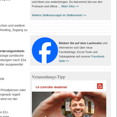
und Ideen uns weiterbringen. Du bekommst bei uns den
Freiraum und offene ...
Mehr Infos >>
n
Weitere Stellenanzeigen im Stellenmarkt >>
ichen und weitere
-Hosting, Zugang zu
Bleiben Sie auf dem Laufenden
und
informieren sich über neue
rderungsmitteln
Fachbeiträge, Excel-Tools und
ssige juristische
Jobangebote auf unserer
Facebook-
eistungen nach §3a
Seite >>
 oder ausgewertet
Veranstaltungs-Tipp
gen
Privatperson oder
rgesetz regelt
 wird nur der
en EU-
er eine