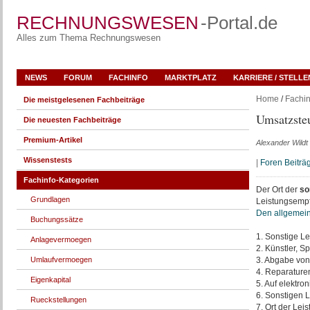
RECHNUNGSWESEN
-Portal.de
Alles zum Thema Rechnungswesen
NEWS
FORUM
FACHINFO
MARKTPLATZ
KARRIERE / STELL
Home
/
Fachin
Die meistgelesenen Fachbeiträge
Umsatzsteu
Die neuesten Fachbeiträge
Premium-Artikel
Alexander Wildt
Wissenstests
|
Foren Beiträ
Fachinfo-Kategorien
Der Ort der
so
Grundlagen
Leistungsemp
Den allgemeine
Buchungssätze
1. Sonstige L
Anlagevermoegen
2. Künstler, S
Umlaufvermoegen
3. Abgabe von
4. Reparature
Eigenkapital
5. Auf elektr
6. Sonstigen 
Rueckstellungen
7. Ort der Le