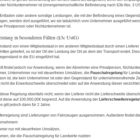
oder Nichtunternehmer ist (innergemeinschaftliche Beförderung nach §3b Abs. 3 US
Entladen oder andere sonstige Leistungen, die mit der Beförderung eines Gegens
n, werden dort ausgeführt, wo sie tatsächlich vom Unternehmer ausgeführt wer
e Privatperson oder Nichtunternehmer ist.
eistung in besonderen Fällen (§3c UstG)
stand von einen Mitgliedsstaat in ein anderen Mitgliedsstaat durch einen Lieferer
ritten geliefert, so ist der Ort der Leistung der Ort an dem der Transport endet. Die
egenstand in die EU eingeführt hat.
itt findet jedoch nur Anwendung, wenn der Abnehmer eine Privatperson, Nichtunte
mer, Unternehmer nur mit steuerfreien Umsätzen, die
Pauschalregelung
für Landwi
erson ist, die kein Unternehmer ist oder den Gegenstand für unternehmensfremde Z
icht die Erwerbsschwelle überschreitet oder auf die Anwendung dieser verzichtet
t diese Regelung ebenfalls nicht, wenn der Lieferer nicht die Lieferschwelle überschr
st diese auf 100.000,00€ begrenzt. Auf die Anwendung der
Lieferschwellenregelu
es gilt jedoch dann für 2 Jahre.
eferregelung sind Lieferungen von Fahrzeugen ausgenommen. Außerdem findet di
ternehmern
mer nur mit steuerfreien Umsätzen,
men, die die Pauschalregelung für Landwirte nutzten