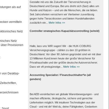
Gestalte mit uns die Zukunft der Tierversicherung in
Deutschland und Europa. Bei uns dreht sich (fast) alles um
stungen als auf
Hunde und Katzen – und um die Menschen, die sie lieben.
Seit Jahrzehnten versichern wir Vierbeiner zuverlässig
gegen hohe Tierarztkosten und bieten Hundehaltenden
wecken vermitteln
zusätzlich ein...
Mehr Infos >>
Controller strategisches Kapazitätscontrolling (w/m/d)
ektronisches Netz
onisches Netz
B. über Provisionen
Hallo, lass uns WIR sagen! Wir - die HUK-COBURG
Versicherungsgruppe - zählen zu den 10 größten in
Deutschland. Vor über 90 Jahren gegründet sind wir mit über
:
13 Millionen Kund:innen heute der große Versicherer für
Privathaushalte und der größte deutsche Autoversicherer.
Dass wir oft preisgünstige...
Mehr Infos >>
en von Desktop-
Accounting Specialist / Finanzbuchhalter*in (all
genders)
eitschriften,
verzeichnissen
Bei AEB vereinfachen wir globale Warenbewegungen - und
machen effiziente, ökologische, sichere und gerechte
Lieferketten möglich. Mit intuitiven Technologien aus der
Cloud - und mit dir! Weil du, deine Fähigkeiten, Gedanken
 Sport,