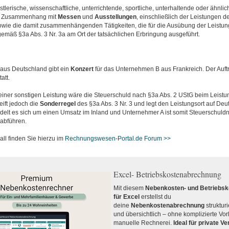
nstlerische, wissenschaftliche, unterrichtende, sportliche, unterhaltende oder ähnli
m Zusammenhang mit
Messen
und
Ausstellungen
, einschließlich der Leistungen d
sowie die damit zusammenhängenden Tätigkeiten, die für die Ausübung der Leistun
emäß §3a Abs. 3 Nr. 3a am Ort der tatsächlichen Erbringung ausgeführt.
 aus Deutschland gibt ein
Konzert
für das Unternehmen B aus Frankreich. Der Auftrit
att.
 einer sonstigen Leistung wäre die Steuerschuld nach §3a Abs. 2 UStG beim Leistu
eift jedoch die
Sonderregel
des §3a Abs. 3 Nr. 3 und legt den Leistungsort auf Deut
delt es sich um einen Umsatz im Inland und Unternehmer A ist somit Steuerschuld
abführen.
all finden Sie hierzu im
Rechnungswesen-Portal.de Forum >>
Excel- Betriebskostenabrechnung
Mit diesem
Nebenkosten- und Betriebs
für Excel
erstellst du
deine
Nebenkostenabrechnung
strukturi
und übersichtlich – ohne komplizierte Vo
manuelle Rechnerei.
Ideal für private V