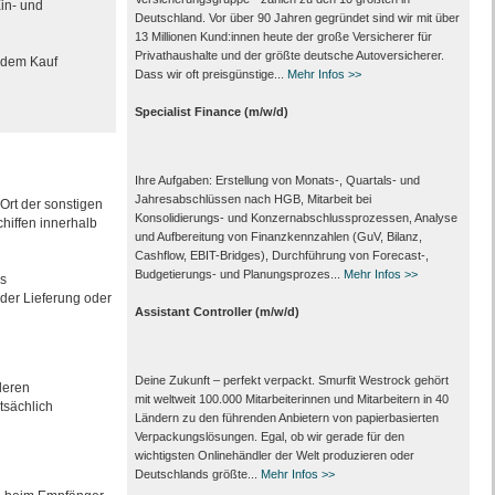
in- und
Deutschland. Vor über 90 Jahren gegründet sind wir mit über
13 Millionen Kund:innen heute der große Versicherer für
Privathaushalte und der größte deutsche Autoversicherer.
h dem Kauf
Dass wir oft preisgünstige...
Mehr Infos >>
Specialist Finance (m/w/d)
Ihre Aufgaben: Erstellung von Monats‑, Quartals‑ und
Jahresabschlüssen nach HGB, Mitarbeit bei
Ort der sonstigen
Konsolidierungs‑ und Konzernabschlussprozessen, Analyse
hiffen innerhalb
und Aufbereitung von Finanzkennzahlen (GuV, Bilanz,
Cashflow, EBIT-Bridges), Durchführung von Forecast‑,
Budgetierungs‑ und Planungsprozes...
Mehr Infos >>
s
 der Lieferung oder
Assistant Controller (m/w/d)
Deine Zukunft – perfekt verpackt. Smurfit Westrock gehört
deren
mit weltweit 100.000 Mitarbeiter­innen und Mitarbeitern in 40
tsächlich
Ländern zu den führenden Anbietern von papier­basierten
Verpackungs­lösungen. Egal, ob wir gerade für den
wichtigsten Onlinehändler der Welt produzieren oder
Deutschlands größte...
Mehr Infos >>