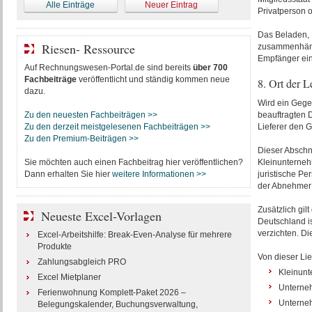
Alle Einträge
Neuer Eintrag
Privatperson 
Das Beladen, 
Riesen- Ressource
zusammenhänge
Empfänger ein
Auf Rechnungswesen-Portal.de sind bereits
über 700
Fachbeiträge
veröffentlicht und ständig kommen neue
8. Ort der L
dazu.
Wird ein Gegen
Zu den neuesten Fachbeiträgen >>
beauftragten D
Zu den derzeit meistgelesenen Fachbeiträgen >>
Lieferer den G
Zu den Premium-Beiträgen >>
Dieser Abschn
Sie möchten auch einen Fachbeitrag hier veröffentlichen?
Kleinunterneh
Dann erhalten Sie hier
weitere Informationen >>
juristische P
der Abnehmer n
Zusätzlich gil
Neueste Excel-Vorlagen
Deutschland i
verzichten. Di
Excel-Arbeitshilfe: Break-Even-Analyse für mehrere
Produkte
Von dieser Li
Zahlungsabgleich PRO
Kleinun
Excel Mietplaner
Unterneh
Ferienwohnung Komplett-Paket 2026 –
Unterneh
Belegungskalender, Buchungsverwaltung,