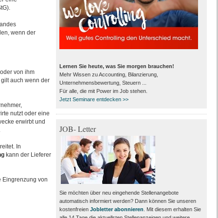
tG).
tandes
den, wenn der
Lernen Sie heute, was Sie morgen brauchen!
 oder von ihm
Mehr Wissen zu Accounting, Bilanzierung,
s gilt auch wenn der
Unternehmensbewertung, Steuern ...
Für alle, die mit Power im Job stehen.
Jetzt Seminare entdecken >>
rnehmer,
rte nutzt oder eine
wecke erwirbt und
JOB- Letter
.
eitet. In
ng
kann der Lieferer
e Eingrenzung von
Sie möchten über neu eingehende Stellenangebote
automatisch informiert werden? Dann können Sie unseren
kostenfreien
Jobletter abonnieren
. Mit diesem erhalten Sie
alle 14 Tage die aktuellsten Stellenanzeigen und weitere