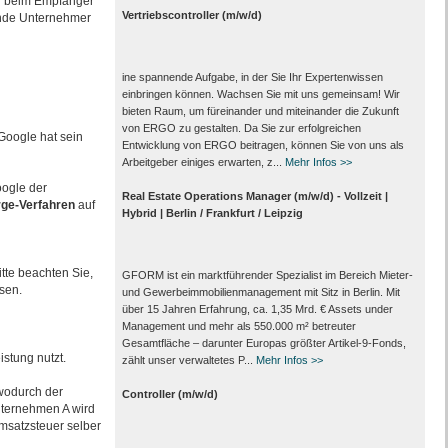
ung beim Empfänger
Vertriebscontroller (m/w/d)
ende Unternehmer
ine spannende Aufgabe, in der Sie Ihr Expertenwissen
einbringen können. Wachsen Sie mit uns gemeinsam! Wir
bieten Raum, um füreinander und miteinander die Zukunft
von ERGO zu gestalten. Da Sie zur erfolgreichen
Google hat sein
Entwicklung von ERGO beitragen, können Sie von uns als
Arbeitgeber einiges erwarten, z...
Mehr Infos >>
oogle der
Real Estate Operations Manager (m/w/d) - Vollzeit |
ge-Verfahren
auf
Hybrid | Berlin / Frankfurt / Leipzig
itte beachten Sie,
GFORM ist ein marktführender Spezialist im Bereich Mieter-
sen.
und Gewerbeimmobilienmanagement mit Sitz in Berlin. Mit
über 15 Jahren Erfahrung, ca. 1,35 Mrd. € Assets under
Management und mehr als 550.000 m² betreuter
Gesamtfläche – darunter Europas größter Artikel-9-Fonds,
stung nutzt.
zählt unser verwaltetes P...
Mehr Infos >>
wodurch der
Controller (m/w/d)
Unternehmen A wird
satzsteuer selber