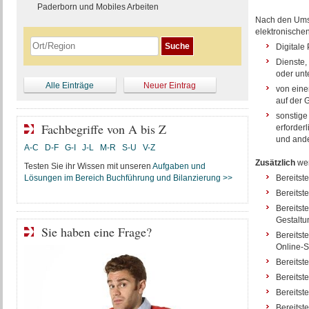
Paderborn und Mobiles Arbeiten
Nach den Ums
elektronische
Digitale
Dienste,
oder unt
Alle Einträge
Neuer Eintrag
von eine
auf der 
sonstige
Fachbegriffe von A bis Z
erforderl
und ande
A-C
D-F
G-I
J-L
M-R
S-U
V-Z
Zusätzlich
wer
Testen Sie ihr Wissen mit unseren
Aufgaben und
Lösungen im Bereich Buchführung und Bilanzierung >>
Bereitst
Bereitst
Bereitst
Gestaltu
Sie haben eine Frage?
Bereitst
Online-S
Bereitst
Bereitst
Bereitst
Bereitst