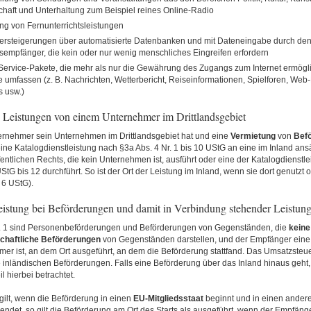
haft und Unterhaltung zum Beispiel reines Online-Radio
ng von Fernunterrichtsleistungen
ersteigerungen über automatisierte Datenbanken und mit Dateneingabe durch de
sempfänger, die kein oder nur wenig menschliches Eingreifen erfordern
-Service-Pakete, die mehr als nur die Gewährung des Zugangs zum Internet ermögl
 umfassen (z. B. Nachrichten, Wetterbericht, Reiseinformationen, Spielforen, Web
s usw.)
n Leistungen von einem Unternehmer im Drittlandsgebiet
rnehmer sein Unternehmen im Drittlandsgebiet hat und eine
Vermietung
von
Befö
eine Katalogdienstleistung nach §3a Abs. 4 Nr. 1 bis 10 UStG an eine im Inland ansä
entlichen Rechts, die kein Unternehmen ist, ausführt oder eine der Katalogdienstl
UStG bis 12 durchführt. So ist der Ort der Leistung im Inland, wenn sie dort genutzt
 6 UStG).
Leistung bei Beförderungen und damit in Verbindung stehender Leistun
 1 sind Personenbeförderungen und Beförderungen von Gegenständen, die
keine
chaftliche
Beförderungen
von Gegenständen darstellen, und der Empfänger eine 
er ist, an dem Ort ausgeführt, an dem die Beförderung stattfand. Das Umsatzsteue
e inländischen Beförderungen. Falls eine Beförderung über das Inland hinaus geht,
l hierbei betrachtet.
gilt, wenn die Beförderung in einen
EU-Mitgliedsstaat
beginnt und in einen ander
 endet, so gilt die Beförderung am Ort des Starts als ausgeführt, wenn der Empfäng