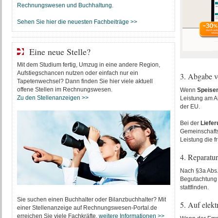
Rechnungswesen und Buchhaltung
.
Sehen Sie hier die neuesten Fachbeiträge >>
Eine neue Stelle?
Mit dem Studium fertig, Umzug in eine andere Region,
Aufstiegschancen nutzen oder einfach nur ein
3. Abgabe v
Tapetenwechsel? Dann finden Sie hier viele aktuell
offene Stellen im Rechnungswesen.
Wenn
Speise
Zu den Stellenanzeigen >>
Leistung am A
der EU.
Bei der
Liefer
Gemeinschaftsg
Leistung die f
4. Reparatu
Nach §3a Abs.
Begutachtung 
stattfinden.
Sie suchen einen Buchhalter oder Bilanzbuchhalter? Mit
5. Auf elek
einer Stellenanzeige auf Rechnungswesen-Portal.de
erreichen Sie viele Fachkräfte.
weitere Informationen >>