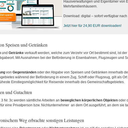
Hausverwaltungen und Eigentümer von E
Mehrfamilienhäusern.
Download: digital – sofort verfügbar nac
Jetzt hier für 24,90 EUR downloaden!
on Speisen und Getränken
n
und
Getränke
verkauft werden, welche zum Verzehr vor Ort bestimmt sind, ist der 
bgabeort. Mit Ausnahmen bei der Beförderung in Eisenbahnen, Flugzeugen und Sc
ung
von
Gegenständen
oder der Abgabe von Speisen und Getränken innerhalb de
ebietes während der Beförderung in einem Zug, Schiff oder Flugzeug, gilt als Ort
rüheste Einstiegsmöglichkeit für Reisende innerhalb des Gemeinschaftsgebietes.
ren und Gutachten
 3 Nr. 3c werden sämtliche Arbeiten an
beweglichen
körperlichen
Objekten
oder 
für eine Privatperson bzw. Nichtunternehmer an dem Ort ausgeführt, an dem sie ta
tronischem Weg erbrachte sonstigen Leistungen