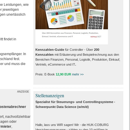
che Leistungen, wie
er jeweiligen
gen unerlässlich
t findet in
Kennzahlen-Guide
für Controller - Über
200
ngsempfänger. In
Kennzahlen
mit Erläuterung und Beispielrechnung aus den
schland fest.
Bereichen Finanzen, Personal, Logistik, Produktion, Einkauf,
ner und muss die
Vertrieb, eCommerce und IT
.
Preis: E-Book
12,90 EUR
mehr >>
ANZEIGE
Stellenanzeigen
Spezialist für Steuerungs- und Controllingsysteme -
kostenabrechner
Schwerpunkt Data Science (w/m/d)
ert, nachvollziehbar
rlagen oder
Hallo, lass uns WIR sagen! Wir - die HUK-COBURG
ermieter
,
Versicherungsgruppe - zählen zu den 10 größten in