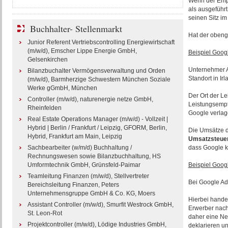
Wenn der Emp
als ausgeführ
seinen Sitz im
Buchhalter- Stellenmarkt
Hat der obeng
Junior Referent Vertriebscontrolling Energiewirtschaft
(m/w/d), Emscher Lippe Energie GmbH,
Beispiel Goog
Gelsenkirchen
Unternehmer A 
Bilanzbuchalter Vermögensverwaltung und Orden
Standort in Irl
(m/w/d), Barmherzige Schwestern München Soziale
Werke gGmbH, München
Der Ort der Le
Controller (m/w/d), naturenergie netze GmbH,
Leistungsempf
Rheinfelden
Google verlage
Real Estate Operations Manager (m/w/d) - Vollzeit |
Hybrid | Berlin / Frankfurt / Leipzig, GFORM, Berlin,
Die Umsätze d
Hybrid, Frankfurt am Main, Leipzig
Umsatzsteue
Sachbearbeiter (w/m/d) Buchhaltung /
dass Google ke
Rechnungswesen sowie Bilanzbuchhaltung, HS
Umformtechnik GmbH, Grünsfeld-Paimar
Beispiel Goog
Teamleitung Finanzen (m/w/d), Stellvertreter
Bei Google Adw
Bereichsleitung Finanzen, Peters
Unternehmensgruppe GmbH & Co. KG, Moers
Hierbei handel
Assistant Controller (m/w/d), Smurfit Westrock GmbH,
Erwerber nach 
St. Leon-Rot
daher eine N
Projektcontroller (m/w/d), Lödige Industries GmbH,
deklarieren u