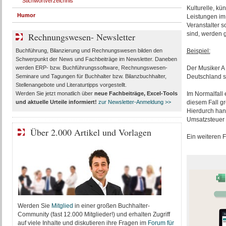
Stichwortverzeichnis
Kulturelle, kü
Humor
Leistungen i
Veranstalter 
sind, werden g
Rechnungswesen- Newsletter
Buchführung, Bilanzierung und Rechnungswesen bilden den
Beispiel:
Schwerpunkt der News und Fachbeiträge im Newsletter. Daneben
werden ERP- bzw. Buchführungssoftware, Rechnungswesen-
Der Musiker A
Seminare und Tagungen für Buchhalter bzw. Bilanzbuchhalter,
Deutschland st
Stellenangebote und Literaturtipps vorgestellt.
Werden Sie jetzt monatlich über
neue Fachbeiträge, Excel-Tools
Im Normalfall
und aktuelle Urteile
informiert!
zur Newsletter-Anmeldung >>
diesem Fall gr
Hierdurch han
Umsatzsteuer 
Über 2.000 Artikel und Vorlagen
Ein weiteren F
Werden Sie
Mitglied
in einer großen Buchhalter-
Community (fast 12.000 Mitglieder!) und erhalten Zugriff
auf viele Inhalte und diskutieren ihre Fragen im
Forum für