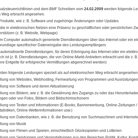
atzsteuerrichtlinien und dem BMF Schreiben vom
24.02.2009
werden folgende Lei
n Weg erbracht angesehen.
 Produkte, wie z. B. Software und zugehörige Änderungen oder Updates
 die in elektronischen Netzen eine Präsenz zu geschäftlichen oder persönlichen Z
erstützen (z. B. Website, Webpage)
m Computer automatisch generierte Dienstleistungen über das Internet oder ein el
Grundlage spezifischer Dateneingabe des Leistungsempfängers
 automatisierte Dienstleistungen, für deren Erbringung das Internet oder ein elektr
ich ist (z. B. Dienstleistungen, die von Online-Markt-Anbietern erbracht und die z. 
re Entgelte für erfolgreiche Vermittlungen abgerechnet werden)
den folgende Leistungen speziell als auf elektronischen Weg erbracht angesehen
ellung von Websites, Webhosting, Fernwartung von Programmen und Ausrüstungen
ellung von Software und deren Aktualisierung
ellung von Bildern, wie z. B. die Gewährung des Zugangs zu oder das Herunterlad
ngen oder von Fotos, Bildern und Bildschirmschonern
ellung von Texten und Informationen (E-Books, Bannerwerbung, Online-Zeitungen / Z
tatistiken, Online-Wetterinformationen usw.)
ellung von Datenbanken, wie z. B. die Benutzung von Suchmaschinen und Internet
ellung von Musik
ellung von Filmen und Spielen, einschließlich Glücksspielen und Lotterien
ellung von Sendungen und Veranstaltungen aus den Bereichen Politik, Kultur, Kunst,