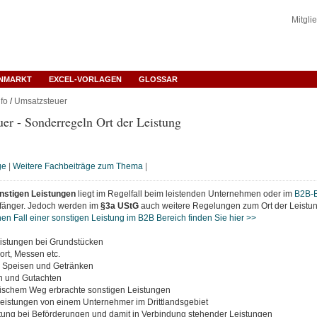
Mitgli
ENMARKT
EXCEL-VORLAGEN
GLOSSAR
fo
/
Umsatzsteuer
er - Sonderregeln Ort der Leistung
ge
|
Weitere Fachbeiträge zum Thema
|
nstigen Leistungen
liegt im Regelfall beim leistenden Unternehmen oder im
B2B-B
fänger. Jedoch werden im
§3a UStG
auch weitere Regelungen zum Ort der Leistun
n Fall einer sonstigen Leistung im B2B Bereich finden Sie hier >>
eistungen bei Grundstücken
port, Messen etc.
 Speisen und Getränken
n und Gutachten
onischem Weg erbrachte sonstigen Leistungen
Leistungen von einem Unternehmer im Drittlandsgebiet
istung bei Beförderungen und damit in Verbindung stehender Leistungen