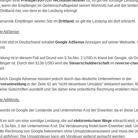
fänger eine
Privatperson
oder
Nichtunternehmer
ist, so gilt die sonstige Leist
t, wenn der Empfänger im Gemeinschaftsgebiet seinen Wohnsitz hat und der leist
 Drittland hat, von dem er die Leistung erbringt.
enannte Empfänger seinen Sitz im
Drittland
, so gilt die Leistung als dort erbracht.
le AdSense:
mit sitzt in Deutschland schaltet
Google AdSense
Anzeigen auf seiner Webseite. 
and.
istung ist in diesem Fall auf Grund von § 3a Abs. 2 UStG in Irland bei Google, da G
änger ist. Durch den §13b UStG wird die
Steuerschuldnerschaft
im
reverse-char
rt.
urch Google Adsense müssen jedoch durch das deutsche Unternehmen in der
rvoranmeldung
in der Zeile 42 als "nicht steuerbare Umsätze" deklariert werden. B
ine Gutschriften ausstellt und Sie daher eine ordentliche Rechnung erstellen müs
le AdWords:
ords ist Google der Leistende und Unternehmer A ist der Erwerber, da er diese Lei
t es sich um eine sonstige Leistung, die auf
elektronischem
Wege
erbracht wird, 
§ 3a Abs. 2 der Unternehmer A ist. Die Versteuerung findet beim Erwerber statt. 
etto-Rechnung von Google bekommen ohne Umsatzsteuerausweis und muss die Um
nd abführen. Die Umsatzsteuer kann als Vorsteuer geltend gemacht werden.