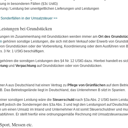
stung in besonderen Fällen (§3c UstG)
ferung / Leistung bei unentgeltlichen Lieferungen und Leistungen
 Sonderfällen in der Umsatzsteuer >>
 Leistungen bei Grundstücken
stungen im Zusammenhang mit Grundstücken werden immer am
Ort des Grundstü
en
gehören sonstige Leistungen, die sich mit dem Verkauf oder Erwerb von Grundst
von Grundstücken oder der Vorbereitung, Koordinierung oder dem Ausführen von 
. 3 Nr. 1 UStG beschäftigen.
gehören die sonstigen Leistungen des §4 Nr. 12 UStG dazu. Hierbei handelt es si
etung
und
Verpachtung
auf Grundstücken oder von Grundstücken.
er A aus Deutschland hat einen Vertrag zu
Pflege von Grünflächen
auf dem Betri
. Das Betriebsgelände liegt in Deutschland, das Untenehmen B sitzt in Spanien.
einer sonstigen Leistung wäre die
Steuerschuld
nach §3a Abs. 2 UStG beim Leistu
eift jedoch die Sonderregel des §3a Abs. 3 und legt den Leistungsort auf Deutschla
ch um einen Umsatz im Inland und Unternehmer A ist somit Steuerschuldner und mu
abführen. Er stellt hierfür eine ordnungsgemäße Rechnung mit Umsatzsteuerauswe
 Sport, Messen etc.