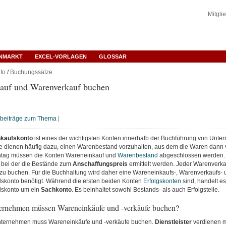
Mitgli
ENMARKT
EXCEL-VORLAGEN
GLOSSAR
fo
/
Buchungssätze
auf und Warenverkauf buchen
hbeiträge zum Thema
|
kaufskonto
ist eines der wichtigsten Konten innerhalb der Buchführung von Unte
 dienen häufig dazu, einen Warenbestand vorzuhalten, aus dem die Waren dann v
htag müssen die Konten Wareneinkauf und
Warenbestand
abgeschlossen werden. D
, bei der die Bestände zum
Anschaffungspreis
ermittelt werden. Jeder Warenverkau
zu buchen. Für die Buchhaltung wird daher eine Wareneinkaufs-, Warenverkaufs- 
konto benötigt. Während die ersten beiden Konten
Erfolgskonten
sind, handelt es
skonto um ein
Sachkonto
. Es beinhaltet sowohl Bestands- als auch Erfolgsteile.
rnehmen müssen Wareneinkäufe und -verkäufe buchen?
nternehmen muss Wareneinkäufe und -verkäufe buchen.
Dienstleister
verdienen mi