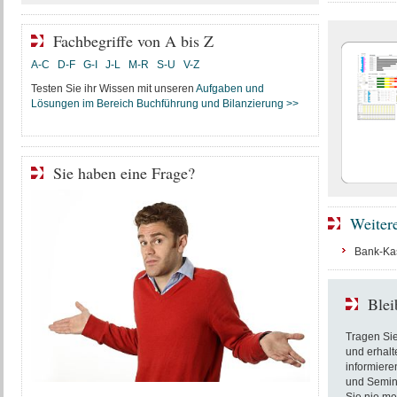
Fachbegriffe von A bis Z
A-C
D-F
G-I
J-L
M-R
S-U
V-Z
Testen Sie ihr Wissen mit unseren
Aufgaben und
Lösungen im Bereich Buchführung und Bilanzierung >>
Sie haben eine Frage?
Weiter
Bank-Kas
Blei
Tragen Sie
und erhalt
informiere
und Semin