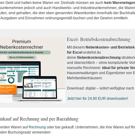
en Geld und halten keine Waren vor. Deshalb müssen sie auch
kein Wareneinga
unternehmen jedoch und auch Handwerks- und Industrieunternehmen, die Waren 
ufen, sind gehalten, die drei oben genannten Warenkonten innerhalb der Buchhalt
h Ausgaben und Einnahmen ordnungsgemäß buchen und der Gewinn ermitteln.
Excel- Betriebskostenabrechnung
Mit diesem
Nebenkosten- und Betriebs
für Excel
erstellst du
deine
Nebenkostenabrechnung
strukturi
und übersichtlich – ohne komplizierte Vo
manuelle Rechnerei.
Ideal für private V
Hausverwaltungen und Eigentümer von E
Mehrfamilienhäusern.
Download: digital – sofort verfügbar nac
Jetzt hier für 24,90 EUR downloaden!
nkauf auf Rechnung und per Barzahlung
werden Waren auf
Rechnung
oder bar gekauft. Unternehmen, die ihre Waren auf R
nden Buchungssatz verwenden: