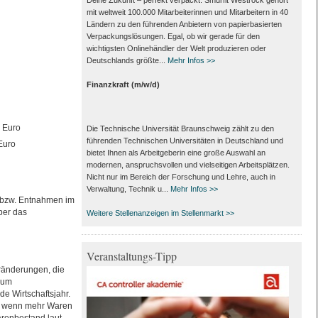
Deine Zukunft – perfekt verpackt. Smurfit Westrock gehört
mit weltweit 100.000 Mitarbeiter­innen und Mitarbeitern in 40
Ländern zu den führenden Anbietern von papier­basierten
Verpackungs­lösungen. Egal, ob wir gerade für den
wichtigsten Onlinehändler der Welt produzieren oder
Deutschlands größte...
Mehr Infos >>
Finanzkraft (m/w/d)
 Euro
Die Technische Universität Braunschweig zählt zu den
führenden Technischen Universitäten in Deutschland und
Euro
bietet Ihnen als Arbeit­geberin eine große Auswahl an
modernen, anspruchsvollen und vielseitigen Arbeits­plätzen.
Nicht nur im Bereich der Forschung und Lehre, auch in
Verwaltung, Technik u...
Mehr Infos >>
 bzw. Entnahmen im
ber das
Weitere Stellenanzeigen im Stellenmarkt >>
Veranstaltungs-Tipp
ränderungen, die
zum
de Wirtschaftsjahr.
l, wenn mehr Waren