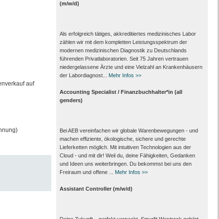
(m/w/d)
Als erfolgreich tätiges, akkreditiertes medizinisches Labor
zählen wir mit dem kompletten Leistungs­spektrum der
modernen medizinischen Diagnostik zu Deutschlands
führenden Privat­laboratorien. Seit 75 Jahren vertrauen
nieder­gelassene Ärzte und eine Vielzahl an Kranken­häusern
der Labor­diagnost...
Mehr Infos >>
enverkauf auf
Accounting Specialist / Finanzbuchhalter*in (all
genders)
hnung)
Bei AEB vereinfachen wir globale Warenbewegungen - und
machen effiziente, ökologische, sichere und gerechte
Lieferketten möglich. Mit intuitiven Technologien aus der
Cloud - und mit dir! Weil du, deine Fähigkeiten, Gedanken
und Ideen uns weiterbringen. Du bekommst bei uns den
Freiraum und offene ...
Mehr Infos >>
Assistant Controller (m/w/d)