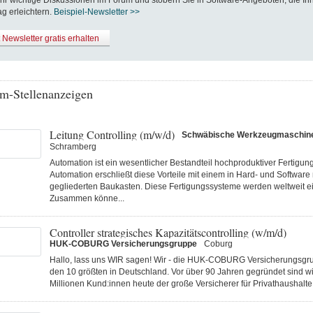
hr wichtige Diskussionen im Forum und stöbern Sie in Software-Angeboten, die Ih
ag erleichtern.
Beispiel-Newsletter >>
t Newsletter gratis erhalten
m-Stellenanzeigen
Leitung Controlling (m/w/d)
Schwäbische Werkzeugmaschi
Schramberg
Automation ist ein wesentlicher Bestandteil hochproduktiver Fertigu
Automation erschließt diese Vorteile mit einem in Hard- und Software
gegliederten Baukasten. Diese Fertigungs­systeme werden weltweit ei
Zusammen könne...
Controller strategisches Kapazitätscontrolling (w/m/d)
HUK-COBURG Versicherungsgruppe
Coburg
Hallo, lass uns WIR sagen! Wir - die HUK-COBURG Versicherungsgru
den 10 größten in Deutschland. Vor über 90 Jahren gegründet sind wi
Millionen Kund:innen heute der große Versicherer für Privathaushalte 