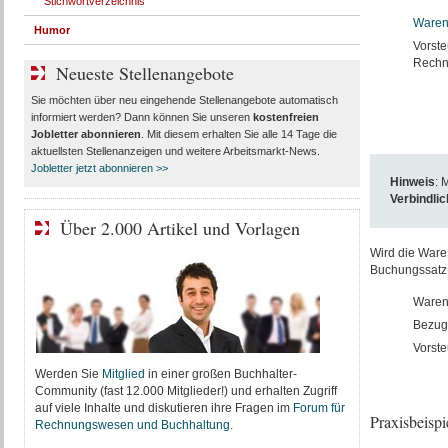
Stichwortverzeichnis
Waren
Humor
Vorste
Rechn
Neueste Stellenangebote
Sie möchten über neu eingehende Stellenangebote automatisch
informiert werden? Dann können Sie unseren
kostenfreien
Jobletter abonnieren
. Mit diesem erhalten Sie alle 14 Tage die
aktuellsten Stellenanzeigen und weitere Arbeitsmarkt-News.
Jobletter jetzt abonnieren >>
Hinweis
: 
Verbindli
Über 2.000 Artikel und Vorlagen
Wird die Ware 
Buchungssatz w
Waren
Bezugs
Vorste
Werden Sie
Mitglied
in einer großen Buchhalter-
Community (fast 12.000 Mitglieder!) und erhalten Zugriff
auf viele Inhalte und diskutieren ihre Fragen im
Forum für
Praxisbeisp
Rechnungswesen und Buchhaltung
.