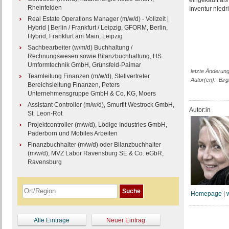
eingekauft als
Rheinfelden
Inventur niedr
Real Estate Operations Manager (m/w/d) - Vollzeit |
Hybrid | Berlin / Frankfurt / Leipzig, GFORM, Berlin,
Hybrid, Frankfurt am Main, Leipzig
Sachbearbeiter (w/m/d) Buchhaltung /
Rechnungswesen sowie Bilanzbuchhaltung, HS
Umformtechnik GmbH, Grünsfeld-Paimar
letzte Änderun
Teamleitung Finanzen (m/w/d), Stellvertreter
Autor(en): Bir
Bereichsleitung Finanzen, Peters
Unternehmensgruppe GmbH & Co. KG, Moers
Assistant Controller (m/w/d), Smurfit Westrock GmbH,
Autor:in
St. Leon-Rot
Projektcontroller (m/w/d), Lödige Industries GmbH,
Paderborn und Mobiles Arbeiten
Finanzbuchhalter (m/w/d) oder Bilanzbuchhalter
(m/w/d), MVZ Labor Ravensburg SE & Co. eGbR,
Ravensburg
Homepage
|
Alle Einträge
Neuer Eintrag