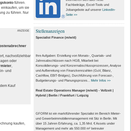
ngskonto
führen.
Fachbeiträge, Excel-Tools und
einkaufen, um sie
Jobangebote auf unserer
LinkedIn-
ung zu führen. Nur
Seite >>
Stellenanzeigen
ANZEIGE
Specialist Finance (m/w/d)
kostenabrechner
ert, nachvollziehbar
Ihre Aufgaben: Erstellung von Monats‑, Quartals‑ und
rlagen oder
Jahresabschlüssen nach HGB, Mitarbeit bei
ermieter
,
Konsolidierungs‑ und Konzernabschlussprozessen, Analyse
in- und
und Aufbereitung von Finanzkennzahlen (GuV, Bilanz,
Cashflow, EBIT-Bridges), Durchführung von Forecast‑,
Budgetierungs‑ und Planungsprozes...
Mehr Infos >>
h dem Kauf
Real Estate Operations Manager (m/w/d) - Vollzeit |
Hybrid | Berlin / Frankfurt / Leipzig
GFORM ist ein marktführender Spezialist im Bereich Mieter-
und Gewerbeimmobilienmanagement mit Sitz in Berlin. Mit
echnung kaufen,
über 15 Jahren Erfahrung, ca. 1,35 Mrd. € Assets under
Management und mehr als 550.000 m² betreuter