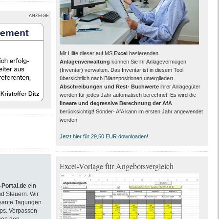
ANZEIGE
Mit Hilfe dieser auf MS
Excel
basierenden
Anlagenverwaltung
können Sie ihr Anlagevermögen
(Inventar) verwalten. Das Inventar ist in diesem Tool
übersichtlich nach Bilanzpositionen untergliedert.
Abschreibungen und Rest- Buchwerte
ihrer Anlagegüter
werden für jedes Jahr automatisch berechnet. Es wird die
lineare und degressive Berechnung der AfA
berücksichtigt! Sonder- AfA kann im ersten Jahr angewendet
werden.
Jetzt hier für 29,50 EUR downloaden!
Excel-Vorlage für Angebotsvergleich
Portal.de
ein
d Steuern. Wir
essante Tagungen
ps. Verpassen