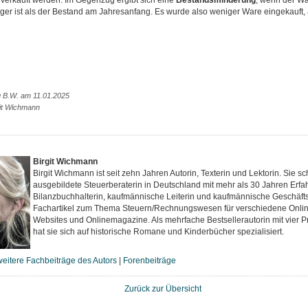
 verkauft werden. Im Gegenzug ergibt sich eine
Bestandsminderung
, wenn der Wa
iger ist als der Bestand am Jahresanfang. Es wurde also weniger Ware eingekauft, 
g B.W. am 11.01.2025
git Wichmann
Birgit Wichmann
Birgit Wichmann ist seit zehn Jahren Autorin, Texterin und Lektorin. Sie sch
ausgebildete Steuerberaterin in Deutschland mit mehr als 30 Jahren Erfa
Bilanzbuchhalterin, kaufmännische Leiterin und kaufmännische Geschäfts
Fachartikel zum Thema Steuern/Rechnungswesen für verschiedene Onlinep
Websites und Onlinemagazine. Als mehrfache Bestsellerautorin mit vier P
hat sie sich auf historische Romane und Kinderbücher spezialisiert.
weitere Fachbeiträge des Autors
|
Forenbeiträge
Zurück zur Übersicht