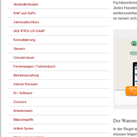
Fachkenntniss
Verbindlichkeiten
Jedes Handels
weiterzuverka
RAP und SoPo
so lassen sic
Jahresabschluss
IAS/ IFRS/ US-GAAP
Konsolidierung
Steuern
Umsatzsteuer
Firmenwagen / Fahrtenbuch
Betriebspruefung
Interne Revision
KI / Software
Gesetze
Arbeitsmarkt
Der Warenei
Bilanzbegriffe
Artikel-Serien
In der Regel 
müssen folge