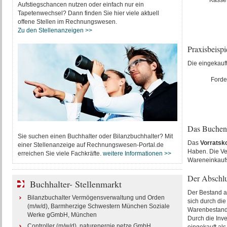
Kasse
Aufstiegschancen nutzen oder einfach nur ein
Tapetenwechsel? Dann finden Sie hier viele aktuell
offene Stellen im Rechnungswesen.
Zu den Stellenanzeigen >>
Praxisbeisp
Die eingekauf
Forde
Das Buchen 
Sie suchen einen Buchhalter oder Bilanzbuchhalter? Mit
Das
Vorratsk
einer Stellenanzeige auf Rechnungswesen-Portal.de
Haben. Die Ve
erreichen Sie viele Fachkräfte.
weitere Informationen >>
Wareneinkaufs
Der Abschlu
Buchhalter- Stellenmarkt
Der Bestand a
Bilanzbuchalter Vermögensverwaltung und Orden
sich durch di
(m/w/d), Barmherzige Schwestern München Soziale
Warenbestand
Werke gGmbH, München
Durch die Inv
Controller (m/w/d), naturenergie netze GmbH,