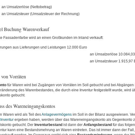
an Umsatzerlöse (Nettobetrag)
an Umsatzsteuer (Umsatzsteuer der Rechnung)
iel Buchung Warenverkauf
te Fassadenfarbe wird an einen Großkunden im Inland verkauft:
rungen aus Lieferungen und Leistungen 12.000 Euro
an Umsatzerlöse 10.084,03
an Umsatzsteuer 1.915,97 
von Vorräten
onto
für Waren wird bei Zugängen von Vorräten im Soll gebucht und bei Abgängen
ränderung des Warenbestandes, die durch eine Inventur festgestellt wurde, wird ü
konto gebucht.
ss des Wareneingangskontos
n Waren wird als Teil des
Anlagevermögens
im Soll in der Bilanz ausgewiesen. Ve
e
Inventur
ergeben haben, werden über das Wareneingangskonto als Gegenkonto 
skonto gebucht. Der
Inventurbestand
ist dann der
Anfangsbestand
für das folgen
entur kann eine Bestandsmehrung an Waren eintreten. Das ist immer dann der Fal