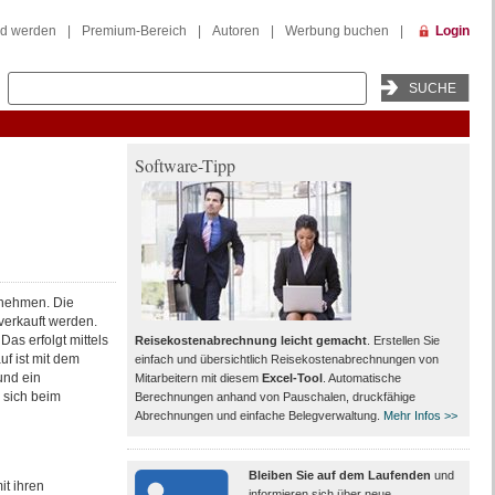
ed werden
|
Premium-Bereich
|
Autoren
|
Werbung buchen
|
Login
Software-Tipp
rnehmen. Die
erkauft werden.
as erfolgt mittels
Reisekostenabrechnung leicht gemacht
. Erstellen Sie
f ist mit dem
einfach und übersichtlich Reisekostenabrechnungen von
und ein
Mitarbeitern mit diesem
Excel-Tool
. Automatische
 sich beim
Berechnungen anhand von Pauschalen, druckfähige
Abrechnungen und einfache Belegverwaltung.
Mehr Infos >>
Bleiben Sie auf dem Laufenden
und
t ihren
informieren sich über neue