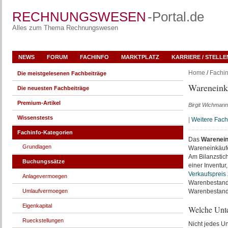
RECHNUNGSWESEN
-Portal.de
Alles zum Thema Rechnungswesen
NEWS
FORUM
FACHINFO
MARKTPLATZ
KARRIERE / STELL
Home
/
Fachin
Die meistgelesenen Fachbeiträge
Wareneink
Die neuesten Fachbeiträge
Premium-Artikel
Birgit Wichmann
Wissenstests
|
Weitere Fac
Fachinfo-Kategorien
Das
Warenein
Grundlagen
Wareneinkäufe
Am Bilanzstic
Buchungssätze
einer Inventur
Verkaufspreis
Anlagevermoegen
Warenbestands
Umlaufvermoegen
Warenbestand
Eigenkapital
Welche Unte
Rueckstellungen
Nicht jedes U