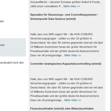
Gesamtfläche – darunter Europas größter Artikel-9-Fonds,
zählt unser verwaltetes P...
Mehr Infos >>
Spezialist für Steuerungs- und Controllingsysteme -
Schwerpunkt Data Science (w/m/d)
gen
Hallo, lass uns WIR sagen! Wir - die HUK-COBURG
Versicherungsgruppe - zählen zu den 10 größten in
Deutschland. Vor über 90 Jahren gegründet sind wir mit über
dem
13 Millionen Kund:innen heute der große Versicherer für
Privathaushalte und der größte deutsche Autoversicherer.
Dass wir oft preisgünstige...
Mehr Infos >>
verändert sich der
Controller strategisches Kapazitätscontrolling (w/m/d)
Hallo, lass uns WIR sagen! Wir - die HUK-COBURG
Versicherungsgruppe - zählen zu den 10 größten in
Deutschland. Vor über 90 Jahren gegründet sind wir mit über
13 Millionen Kund:innen heute der große Versicherer für
Privathaushalte und der größte deutsche Autoversicherer.
Dass wir oft preisgünstige...
Mehr Infos >>
Finanzbuchhalter (m/w/d) oder Bilanzbuchhalter