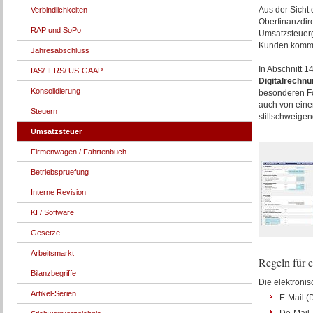
Aus der Sicht
Verbindlichkeiten
Oberfinanzdir
RAP und SoPo
Umsatzsteuerg
Kunden kommt
Jahresabschluss
In Abschnitt 
IAS/ IFRS/ US-GAAP
Digitalrechnu
Konsolidierung
besonderen Fo
auch von eine
Steuern
stillschweigen
Umsatzsteuer
Firmenwagen / Fahrtenbuch
Betriebspruefung
Interne Revision
KI / Software
Gesetze
Arbeitsmarkt
Regeln für 
Bilanzbegriffe
Die elektroni
Artikel-Serien
E-Mail (