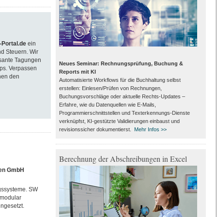
Portal.de
ein
d Steuern. Wir
essante Tagungen
Neues Seminar: Rechnungsprüfung, Buchung &
ps. Verpassen
Reports mit KI
nen den
Automatisierte Workflows für die Buchhaltung selbst
erstellen: Einlesen/Prüfen von Rechnungen,
Buchungsvorschläge oder aktuelle Rechts-Updates –
Erfahre, wie du Datenquellen wie E-Mails,
Programmierschnittstellen und Texterkennungs-Dienste
verknüpfst, KI-gestützte Validierungen einbaust und
revisionssicher dokumentierst.
Mehr Infos >>
Berechnung der Abschreibungen in Excel
nen GmbH
ngssysteme. SW
 modular
ngesetzt.