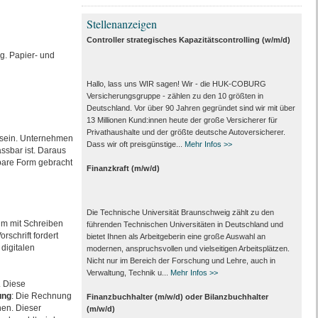
Stellenanzeigen
Controller strategisches Kapazitätscontrolling (w/m/d)
g. Papier- und
Hallo, lass uns WIR sagen! Wir - die HUK-COBURG
Versicherungsgruppe - zählen zu den 10 größten in
Deutschland. Vor über 90 Jahren gegründet sind wir mit über
13 Millionen Kund:innen heute der große Versicherer für
Privathaushalte und der größte deutsche Autoversicherer.
t sein. Unternehmen
Dass wir oft preisgünstige...
Mehr Infos >>
assbar ist. Daraus
sbare Form gebracht
Finanzkraft (m/w/d)
Die Technische Universität Braunschweig zählt zu den
um mit Schreiben
führenden Technischen Universitäten in Deutschland und
rschrift fordert
bietet Ihnen als Arbeit­geberin eine große Auswahl an
 digitalen
modernen, anspruchsvollen und vielseitigen Arbeits­plätzen.
Nicht nur im Bereich der Forschung und Lehre, auch in
Verwaltung, Technik u...
Mehr Infos >>
. Diese
ung
: Die Rechnung
Finanzbuchhalter (m/w/d) oder Bilanzbuchhalter
en. Dieser
(m/w/d)