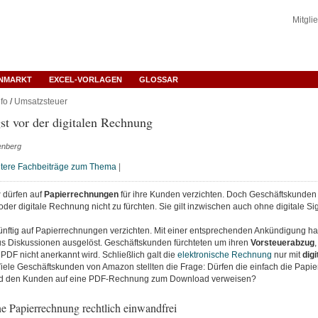
Mitgli
ENMARKT
EXCEL-VORLAGEN
GLOSSAR
fo
/
Umsatzsteuer
t vor der digitalen Rechnung
enberg
tere Fachbeiträge zum Thema
|
r
dürfen auf
Papierrechnungen
für ihre Kunden verzichten. Doch Geschäftskunden
oder digitale Rechnung nicht zu fürchten. Sie gilt inzwischen auch ohne digitale Sig
ünftig auf Papierrechnungen verzichten. Mit einer entsprechenden Ankündigung ha
s Diskussionen ausgelöst. Geschäftskunden fürchteten um ihren
Vorsteuerabzug
DF nicht anerkannt wird. Schließlich galt die
elektronische Rechnung
nur mit
digi
Viele Geschäftskunden von Amazon stellten die Frage: Dürfen die einfach die Papi
d den Kunden auf eine PDF-Rechnung zum Download verweisen?
e Papierrechnung rechtlich einwandfrei