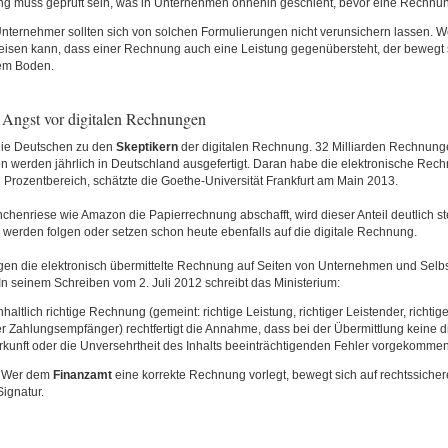
muss geprüft sein, was in Unternehmen ohnehin geschieht, bevor eine Rechnung
nternehmer sollten sich von solchen Formulierungen nicht verunsichern lassen. W
isen kann, dass einer Rechnung auch eine Leistung gegenübersteht, der bewegt s
em Boden.
e Angst vor digitalen Rechnungen
die Deutschen zu den
Skeptikern
der digitalen Rechnung. 32 Milliarden Rechnun
 werden jährlich in Deutschland ausgefertigt. Daran habe die elektronische Rech
n Prozentbereich, schätzte die Goethe-Universität Frankfurt am Main 2013.
chenriese wie Amazon die Papierrechnung abschafft, wird dieser Anteil deutlich s
 werden folgen oder setzen schon heute ebenfalls auf die digitale Rechnung.
en die elektronisch übermittelte Rechnung auf Seiten von Unternehmen und Selbs
n seinem Schreiben vom 2. Juli 2012 schreibt das Ministerium:
nhaltlich richtige Rechnung (gemeint: richtige Leistung, richtiger Leistender, richtige
er Zahlungsempfänger) rechtfertigt die Annahme, dass bei der Übermittlung keine d
rkunft oder die Unversehrtheit des Inhalts beeinträchtigenden Fehler vorgekommen
: Wer dem
Finanzamt
eine korrekte Rechnung vorlegt, bewegt sich auf rechtssich
Signatur.