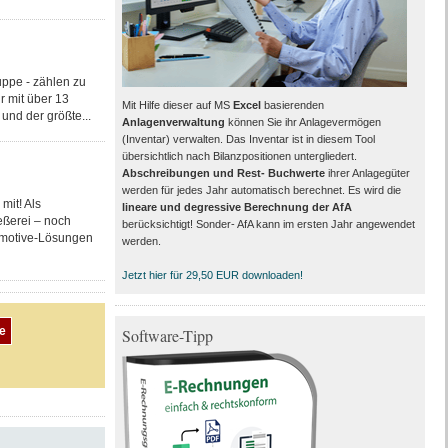
ppe - zählen zu
r mit über 13
Mit Hilfe dieser auf MS
Excel
basierenden
und der größte...
Anlagenverwaltung
können Sie ihr Anlagevermögen
(Inventar) verwalten. Das Inventar ist in diesem Tool
übersichtlich nach Bilanzpositionen untergliedert.
Abschreibungen und Rest- Buchwerte
ihrer Anlagegüter
werden für jedes Jahr automatisch berechnet. Es wird die
mit! Als
lineare und degressive Berechnung der AfA
eßerei – noch
berücksichtigt! Sonder- AfA kann im ersten Jahr angewendet
tomotive-Lösungen
werden.
Jetzt hier für 29,50 EUR downloaden!
Software-Tipp