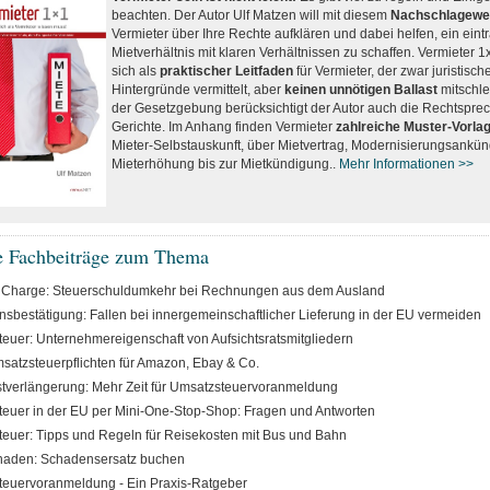
beachten. Der Autor Ulf Matzen will mit diesem
Nachschlagewe
Vermieter über Ihre Rechte aufklären und dabei helfen, ein eint
Mietverhältnis mit klaren Verhältnissen zu schaffen. Vermieter 1
sich als
praktischer Leitfaden
für Vermieter, der zwar juristisch
Hintergründe vermittelt, aber
keinen unnötigen Ballast
mitschle
der Gesetzgebung berücksichtigt der Autor auch die Rechtspre
Gerichte. Im Anhang finden Vermieter
zahlreiche Muster-Vorla
Mieter-Selbstauskunft, über Mietvertrag, Modernisierungsankü
Mieterhöhung bis zur Mietkündigung..
Mehr Informationen >>
e Fachbeiträge zum Thema
 Charge: Steuerschuldumkehr bei Rechnungen aus dem Ausland
sbestätigung: Fallen bei innergemeinschaftlicher Lieferung in der EU vermeiden
euer: Unternehmereigenschaft von Aufsichtsratsmitgliedern
atzsteuerpflichten für Amazon, Ebay & Co.
stverlängerung: Mehr Zeit für Umsatzsteuervoranmeldung
euer in der EU per Mini-One-Stop-Shop: Fragen und Antworten
euer: Tipps und Regeln für Reisekosten mit Bus und Bahn
haden: Schadensersatz buchen
euervoranmeldung - Ein Praxis-Ratgeber