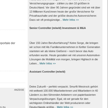
Versicherungsgruppe - zählen zu den 10 größten in
Deutschland. Vor über 90 Jahren gegründet sind wir mit über
13 Millionen Kund:innen heute der große Versicherer für
Privathaushalte und der größte deutsche Autoversicherer.
Dass wir oft preisgünstige...
Mehr Infos >>
Senior Controller (m/w/d) Investment & M&A
hportale der
Über 150 Jahre Berufserfahrung? Keine Sorge, die bringen
wir schon mit! Als Familienunternehmen in fünfter Generation
starteten wir als kleine Gießerei – noch bevor das Auto
erfunden wurde. Heute gestalten wir mit unseren Automotive-
Lösungen die Mobilität von morgen, bringen Hightech in die
Leben...
Mehr Infos >>
Assistant Controller (m/w/d)
Deine Zukunft – perfekt verpackt. Smurfit Westrock gehört
ANZEIGE
mit weltweit 100.000 Mitarbeiter­innen und Mitarbeitern in 40
Ländern zu den führenden Anbietern von papier­basierten
Verpackungs­lösungen. Egal, ob wir gerade für den
wichtigsten Onlinehändler der Welt produzieren oder
es zu
Deutschlands größte...
Mehr Infos >>