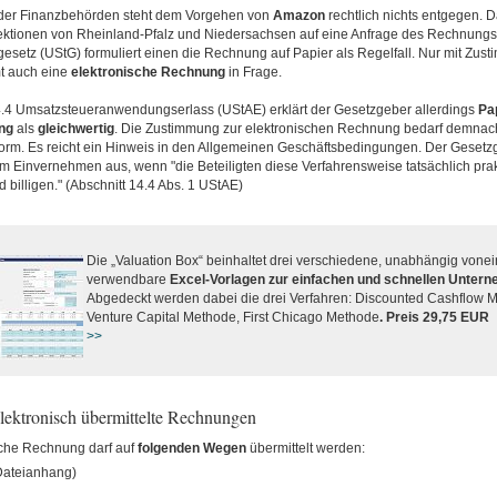
 der Finanzbehörden steht dem Vorgehen von
Amazon
rechtlich nichts entgegen. D
ektionen von Rheinland-Pfalz und Niedersachsen auf eine Anfrage des Rechnungs
esetz (UStG) formuliert einen die Rechnung auf Papier als Regelfall. Nur mit Zus
 auch eine
elektronische
Rechnung
in Frage.
14.4 Umsatzsteueranwendungserlass (UStAE) erklärt der Gesetzgeber allerdings
Pa
ng
als
gleichwertig
. Die Zustimmung zur elektronischen Rechnung bedarf demnac
rm. Es reicht ein Hinweis in den Allgemeinen Geschäftsbedingungen. Der Gesetz
m Einvernehmen aus, wenn "die Beteiligten diese Verfahrensweise tatsächlich prak
d billigen." (Abschnitt 14.4 Abs. 1 UStAE)
Die „Valuation Box“ beinhaltet drei verschiedene, unabhängig vone
verwendbare
Excel-Vorlagen zur einfachen und schnellen Unter
Abgedeckt werden dabei die drei Verfahren: Discounted Cashflow 
Venture Capital Methode, First Chicago Methode
. Preis 29,75 EUR
.
>>
elektronisch übermittelte Rechnungen
sche Rechnung darf auf
folgenden
Wegen
übermittelt werden:
Dateianhang)