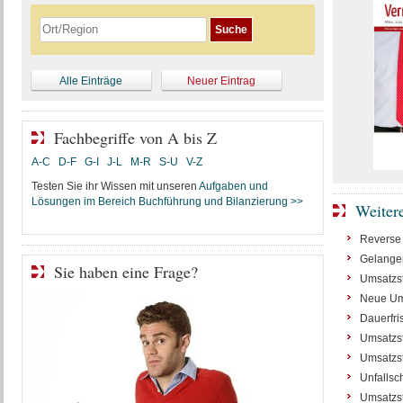
Alle Einträge
Neuer Eintrag
Fachbegriffe von A bis Z
A-C
D-F
G-I
J-L
M-R
S-U
V-Z
Testen Sie ihr Wissen mit unseren
Aufgaben und
Lösungen im Bereich Buchführung und Bilanzierung >>
Weiter
Reverse
Gelangen
Sie haben eine Frage?
Umsatzst
Neue Ums
Dauerfri
Umsatzst
Umsatzst
Unfallsc
Umsatzst