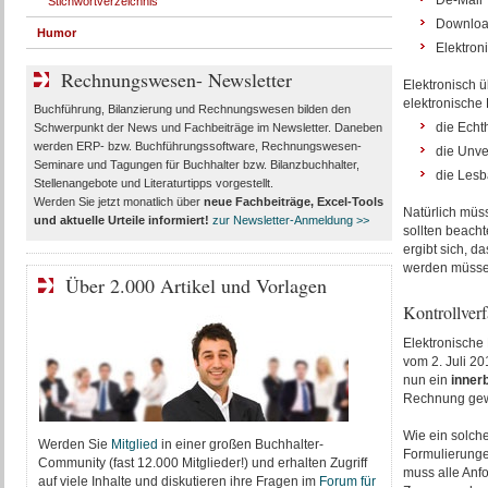
De-Mail
Stichwortverzeichnis
Downlo
Humor
Elektron
Rechnungswesen- Newsletter
Elektronisch 
elektronische
Buchführung, Bilanzierung und Rechnungswesen bilden den
die Echth
Schwerpunkt der News und Fachbeiträge im Newsletter. Daneben
werden ERP- bzw. Buchführungssoftware, Rechnungswesen-
die Unve
Seminare und Tagungen für Buchhalter bzw. Bilanzbuchhalter,
die Lesb
Stellenangebote und Literaturtipps vorgestellt.
Werden Sie jetzt monatlich über
neue Fachbeiträge, Excel-Tools
Natürlich müs
und aktuelle Urteile
informiert!
zur Newsletter-Anmeldung >>
sollten beacht
ergibt sich, d
werden müssen
Über 2.000 Artikel und Vorlagen
Kontrollver
Elektronische
vom 2. Juli 20
nun ein
innerb
Rechnung gewä
Wie ein solch
Werden Sie
Mitglied
in einer großen Buchhalter-
Formulierunge
Community (fast 12.000 Mitglieder!) und erhalten Zugriff
muss alle Anf
auf viele Inhalte und diskutieren ihre Fragen im
Forum für