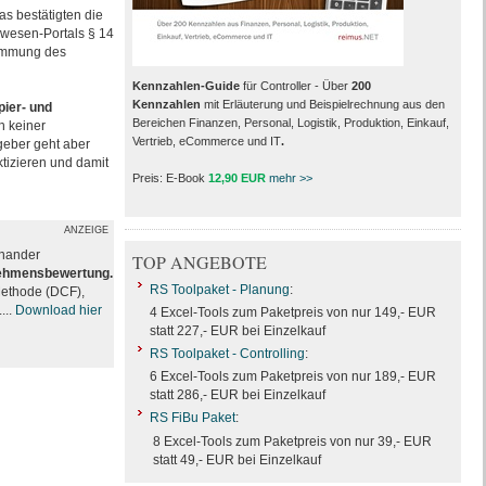
as bestätigten die
wesen-Portals § 14
timmung des
Kennzahlen-Guide
für Controller - Über
200
Kennzahlen
mit Erläuterung und Beispielrechnung aus den
pier
-
und
Bereichen Finanzen, Personal, Logistik, Produktion, Einkauf,
h keiner
Vertrieb, eCommerce und IT
.
geber geht aber
tizieren und damit
Preis: E-Book
12,90 EUR
mehr >>
ANZEIGE
inander
TOP ANGEBOTE
nehmensbewertung.
RS Toolpaket - Planung
:
Methode (DCF),
...
Download hier
4 Excel-Tools zum Paketpreis von nur 149,- EUR
statt 227,- EUR bei Einzelkauf
RS Toolpaket - Controlling
:
6 Excel-Tools zum Paketpreis von nur 189,- EUR
statt 286,- EUR bei Einzelkauf
RS FiBu Paket
:
8 Excel-Tools zum Paketpreis von nur 39,- EUR
statt 49,- EUR bei Einzelkauf