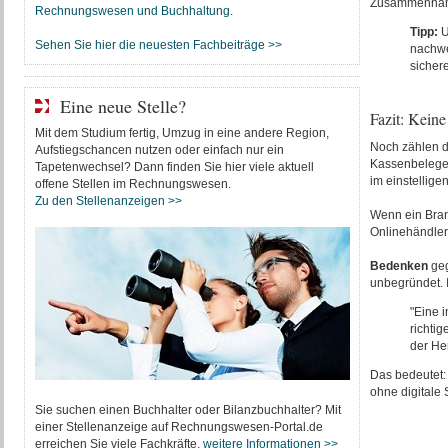
Zusammenhang 
Rechnungswesen und Buchhaltung
.
Tipp:
U
Sehen Sie hier die neuesten Fachbeiträge >>
nachwe
sicher
Eine neue Stelle?
Fazit: Kein
Mit dem Studium fertig, Umzug in eine andere Region,
Noch zählen 
Aufstiegschancen nutzen oder einfach nur ein
Kassenbelegen
Tapetenwechsel? Dann finden Sie hier viele aktuell
im einstellige
offene Stellen im Rechnungswesen.
Zu den Stellenanzeigen >>
Wenn ein Bran
Onlinehändler
Bedenken
geg
unbegründet. I
"Eine i
richtig
der He
Das bedeutet
ohne digitale 
Sie suchen einen Buchhalter oder Bilanzbuchhalter? Mit
einer Stellenanzeige auf Rechnungswesen-Portal.de
erreichen Sie viele Fachkräfte.
weitere Informationen >>