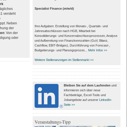
rk
rägliches
Specialist Finance (m/w/d)
x1 versteht
e
ppt. Neben
Ihre Aufgaben: Erstellung von Monats‑, Quartals‑ und
chung der
Jahresabschlüssen nach HGB, Mitarbeit bei
gen
: Von der
Konsolidierungs‑ und Konzernabschlussprozessen, Analyse
ndigung oder
und Aufbereitung von Finanzkennzahlen (GuV, Bilanz,
Cashflow, EBIT-Bridges), Durchführung von Forecast‑,
Budgetierungs‑ und Planungsprozes...
Mehr Infos >>
Weitere Stellenanzeigen im Stellenmarkt >>
Bleiben Sie auf dem Laufenden
und
informieren sich über neue
Fachbeiträge, Excel-Tools und
Jobangebote auf unserer
LinkedIn-
Seite >>
Veranstaltungs-Tipp