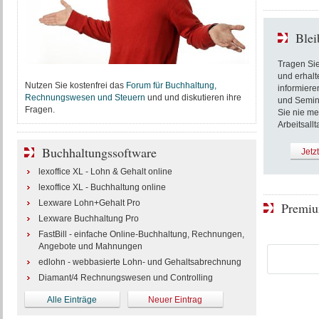
Blei
Tragen Sie
und erhalt
Nutzen Sie kostenfrei das
Forum für Buchhaltung,
informiere
Rechnungswesen und Steuern
und und diskutieren ihre
und Semin
Fragen.
Sie nie me
Arbeitsallt
Buchhaltungssoftware
Jetz
lexoffice XL - Lohn & Gehalt online
lexoffice XL - Buchhaltung online
Lexware Lohn+Gehalt Pro
Premiu
Lexware Buchhaltung Pro
FastBill - einfache Online-Buchhaltung, Rechnungen,
Angebote und Mahnungen
edlohn - webbasierte Lohn- und Gehaltsabrechnung
Diamant/4 Rechnungswesen und Controlling
Alle Einträge
Neuer Eintrag