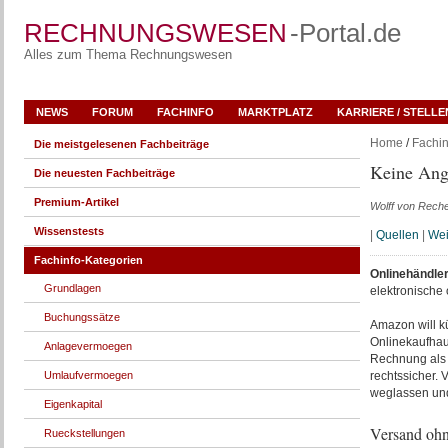
RECHNUNGSWESEN
-Portal.de
Alles zum Thema Rechnungswesen
NEWS
FORUM
FACHINFO
MARKTPLATZ
KARRIERE / STELL
Home
/
Fachin
Die meistgelesenen Fachbeiträge
Keine Angs
Die neuesten Fachbeiträge
Premium-Artikel
Wolff von Rech
Wissenstests
|
Quellen
|
Wei
Fachinfo-Kategorien
Onlinehändle
Grundlagen
elektronische 
Buchungssätze
Amazon will k
Onlinekaufhau
Anlagevermoegen
Rechnung als P
Umlaufvermoegen
rechtssicher. 
weglassen un
Eigenkapital
Versand ohn
Rueckstellungen