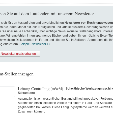
ben Sie auf dem Laufenden mit unserem Newsletter
 sich für den
kostenfreien
und unverbindlichen
Newsletter von Rechnungswesen-
en Sie jeden Monat aktuelle Neuigkeiten und Urteile aus dem Rechnungswesen un
n Sie über neue Fachartikel, über wichtige News, aktuelle Stellenangebote, inter
are. Wir empfehlen Ihnen spannende Bücher und geben Ihnen nützliche Excel-Tip
hr wichtige Diskussionen im Forum und stöbern Sie in Software-Angeboten, die Ih
ag erleichtern.
Beispiel-Newsletter >>
t Newsletter gratis erhalten
m-Stellenanzeigen
Leitung Controlling (m/w/d)
Schwäbische Werkzeugmaschi
Schramberg
Automation ist ein wesentlicher Bestandteil hochproduktiver Fertigu
Automation erschließt diese Vorteile mit einem in Hard- und Software
gegliederten Baukasten. Diese Fertigungs­systeme werden weltweit ei
Zusammen könne...