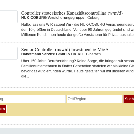
Controller strategisches Kapazitätscontrolling (w/m/d)
HUK-COBURG Versicherungsgruppe
Coburg
Hallo, lass uns WIR sagen! Wir - die HUK-COBURG Versicherungsgru
den 10 größten in Deutschland. Vor über 90 Jahren gegründet sind wi
Millionen Kund:innen heute der große Versicherer für Privathaushalte 
Senior Controller (m/w/d) Investment & M&A
Handtmann Service GmbH & Co. KG
Biberach
Über 150 Jahre Berufserfahrung? Keine Sorge, die bringen wir schon 
Familienunternehmen in fünfter Generation starteten wir als kleine Gi
bevor das Auto erfunden wurde. Heute gestalten wir mit unseren Au
die...