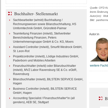
Quelle: OFD K
letzte Änderun
Buchhalter- Stellenmarkt
Autor(en): Wol
Sachbearbeiter (w/m/d) Buchhaltung /
Bild: pantherme
Rechnungswesen sowie Bilanzbuchhaltung, HS
Umformtechnik GmbH, Grünsfeld-Paimar
Teamleitung Finanzen (m/w/d), Stellvertreter
Autor:in
Bereichsleitung Finanzen, Peters
Unternehmensgruppe GmbH & Co. KG, Moers
Assistant Controller (m/w/d), Smurfit Westrock GmbH,
St. Leon-Rot
Projektcontroller (m/w/d), Lödige Industries GmbH,
Paderborn und Mobiles Arbeiten
weitere Fachb
Finanzbuchhalter (m/w/d) oder Bilanzbuchhalter
(m/w/d), MVZ Labor Ravensburg SE & Co. eGbR,
Ravensburg
Bilanzbuchhalter (m/w/d), BILSTEIN SERVICE GmbH,
Hagen
Business Controller (m/w/d), BILSTEIN SERVICE
GmbH, Hagen
B
Accounting Specialist / Finanzbuchhalter*in (all
genders), AEB SE, Stuttgart