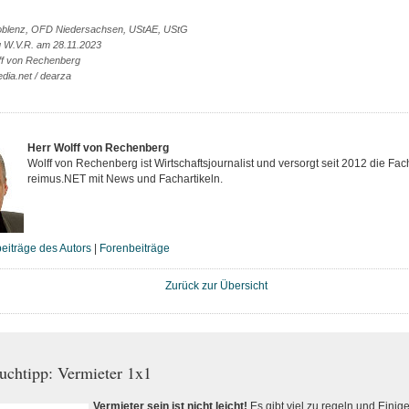
oblenz, OFD Niedersachsen, UStAE, UStG
g W.V.R. am 28.11.2023
ff von Rechenberg
dia.net / dearza
Herr Wolff von Rechenberg
Wolff von Rechenberg ist Wirtschaftsjournalist und versorgt seit 2012 die Fac
reimus.NET mit News und Fachartikeln.
eiträge des Autors
|
Forenbeiträge
Zurück zur Übersicht
uchtipp: Vermieter 1x1
Vermieter sein ist nicht leicht!
Es gibt viel zu regeln und Einig