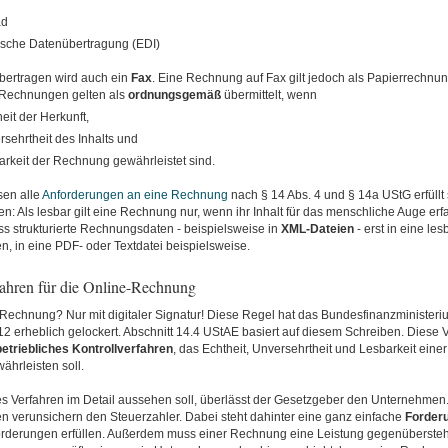
ad
ische Datenübertragung (EDI)
übertragen wird auch ein
Fax
. Eine Rechnung auf Fax gilt jedoch als Papierrechnun
 Rechnungen gelten als
ordnungsgemäß
übermittelt, wenn
eit der Herkunft,
rsehrtheit des Inhalts und
arkeit der Rechnung gewährleistet sind.
sen alle
Anforderungen an eine Rechnung
nach § 14 Abs. 4 und § 14a UStG erfüll
en: Als
lesbar gilt eine Rechnung nur, wenn ihr Inhalt für das menschliche Auge erf
ass strukturierte Rechnungsdaten - beispielsweise in
XML-Dateien
- erst in eine le
, in eine PDF- oder Textdatei beispielsweise.
fahren für die Online-Rechnung
 Rechnung? Nur mit digitaler Signatur! Diese Regel hat das Bundesfinanzministeri
12 erheblich gelockert. Abschnitt 14.4 UStAE basiert auf diesem Schreiben. Diese Vo
etriebliches
Kontrollverfahren
, das Echtheit, Unversehrtheit und Lesbarkeit einer
hrleisten soll.
es Verfahren im Detail aussehen soll, überlässt der Gesetzgeber den Unternehmen
n verunsichern den Steuerzahler. Dabei steht dahinter eine ganz einfache
Forder
orderungen erfüllen. Außerdem muss einer Rechnung eine Leistung gegenübersteh