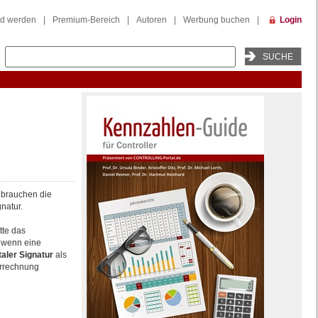
ed werden
|
Premium-Bereich
|
Autoren
|
Werbung buchen
|
Login
 brauchen die
natur.
tte das
, wenn eine
taler
Signatur
als
errechnung