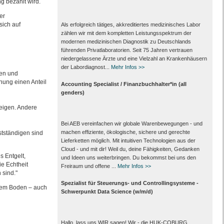
 bezahlt wird.
er
ich auf
Als erfolgreich tätiges, akkreditiertes medizinisches Labor
zählen wir mit dem kompletten Leistungs­spektrum der
modernen medizinischen Diagnostik zu Deutschlands
führenden Privat­laboratorien. Seit 75 Jahren vertrauen
nieder­gelassene Ärzte und eine Vielzahl an Kranken­häusern
der Labor­diagnost...
Mehr Infos >>
gen und
nung einen Anteil
Accounting Specialist / Finanzbuchhalter*in (all
genders)
teigen. Andere
Bei AEB vereinfachen wir globale Warenbewegungen - und
machen effiziente, ökologische, sichere und gerechte
tständigen sind
Lieferketten möglich. Mit intuitiven Technologien aus der
Cloud - und mit dir! Weil du, deine Fähigkeiten, Gedanken
s Entgelt,
und Ideen uns weiterbringen. Du bekommst bei uns den
ie Echtheit
Freiraum und offene ...
Mehr Infos >>
 sind."
Spezialist für Steuerungs- und Controllingsysteme -
erem Boden – auch
Schwerpunkt Data Science (w/m/d)
Hallo, lass uns WIR sagen! Wir - die HUK-COBURG