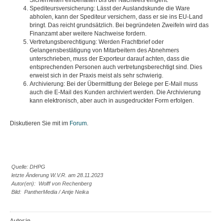
Sicherheiten einbehalten bis der Nachweis eingeht.
Spediteursversicherung: Lässt der Auslandskunde die Ware
abholen, kann der Spediteur versichern, dass er sie ins EU-Land
bringt. Das reicht grundsätzlich. Bei begründeten Zweifeln wird das
Finanzamt aber weitere Nachweise fordern.
Vertretungsberechtigung: Werden Frachtbrief oder
Gelangensbestätigung von Mitarbeitern des Abnehmers
unterschrieben, muss der Exporteur darauf achten, dass die
entsprechenden Personen auch vertretungsberechtigt sind. Dies
erweist sich in der Praxis meist als sehr schwierig.
Archivierung: Bei der Übermittlung der Belege per E-Mail muss
auch die E-Mail des Kunden archiviert werden. Die Archivierung
kann elektronisch, aber auch in ausgedruckter Form erfolgen.
Diskutieren Sie mit im
Forum
.
Quelle: DHPG
letzte Änderung W.V.R. am 28.11.2023
Autor(en): Wolff von Rechenberg
Bild: PantherMedia / Antje Neika