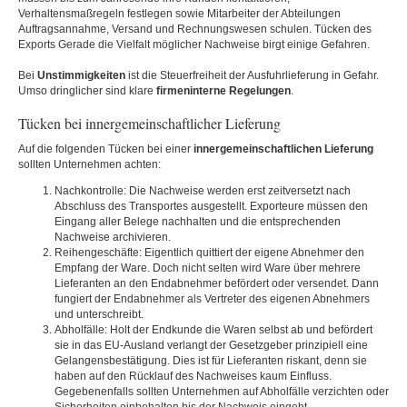
Verhaltensmaßregeln festlegen sowie Mitarbeiter der Abteilungen
Auftragsannahme, Versand und Rechnungswesen schulen. Tücken des
Exports Gerade die Vielfalt möglicher Nachweise birgt einige Gefahren.
Bei
Unstimmigkeiten
ist die Steuerfreiheit der Ausfuhrlieferung in Gefahr.
Umso dringlicher sind klare
firmeninterne
Regelungen
.
Tücken bei innergemeinschaftlicher Lieferung
Auf die folgenden Tücken bei einer
innergemeinschaftlichen
Lieferung
sollten Unternehmen achten:
Nachkontrolle: Die Nachweise werden erst zeitversetzt nach
Abschluss des Transportes ausgestellt. Exporteure müssen den
Eingang aller Belege nachhalten und die entsprechenden
Nachweise archivieren.
Reihengeschäfte: Eigentlich quittiert der eigene Abnehmer den
Empfang der Ware. Doch nicht selten wird Ware über mehrere
Lieferanten an den Endabnehmer befördert oder versendet. Dann
fungiert der Endabnehmer als Vertreter des eigenen Abnehmers
und unterschreibt.
Abholfälle: Holt der Endkunde die Waren selbst ab und befördert
sie in das EU-Ausland verlangt der Gesetzgeber prinzipiell eine
Gelangensbestätigung. Dies ist für Lieferanten riskant, denn sie
haben auf den Rücklauf des Nachweises kaum Einfluss.
Gegebenenfalls sollten Unternehmen auf Abholfälle verzichten oder