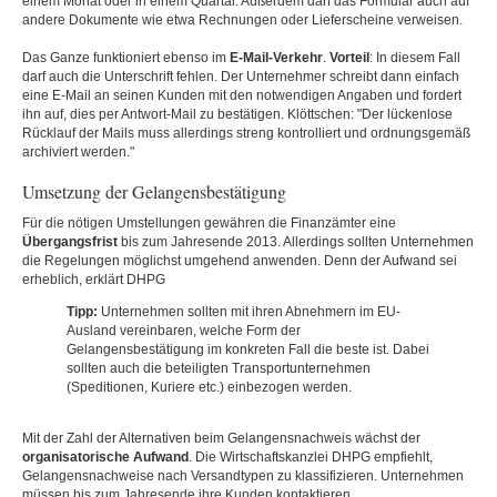
einem Monat oder in einem Quartal. Außerdem darf das Formular auch auf
andere Dokumente wie etwa Rechnungen oder Lieferscheine verweisen.
Das Ganze funktioniert ebenso im
E-Mail-Verkehr
.
Vorteil
: In diesem Fall
darf auch die Unterschrift fehlen. Der Unternehmer schreibt dann einfach
eine E-Mail an seinen Kunden mit den notwendigen Angaben und fordert
ihn auf, dies per Antwort-Mail zu bestätigen. Klöttschen: "Der lückenlose
Rücklauf der Mails muss allerdings streng kontrolliert und ordnungsgemäß
archiviert werden."
Umsetzung der Gelangensbestätigung
Für die nötigen Umstellungen gewähren die Finanzämter eine
Übergangsfrist
bis zum Jahresende 2013. Allerdings sollten Unternehmen
die Regelungen möglichst umgehend anwenden. Denn der Aufwand sei
erheblich, erklärt DHPG
Tipp:
Unternehmen sollten mit ihren Abnehmern im EU-
Ausland vereinbaren, welche Form der
Gelangensbestätigung im konkreten Fall die beste ist. Dabei
sollten auch die beteiligten Transportunternehmen
(Speditionen, Kuriere etc.) einbezogen werden.
Mit der Zahl der Alternativen beim Gelangensnachweis wächst der
organisatorische
Aufwand
. Die Wirtschaftskanzlei DHPG empfiehlt,
Gelangensnachweise nach Versandtypen zu klassifizieren. Unternehmen
müssen bis zum Jahresende ihre Kunden kontaktieren,