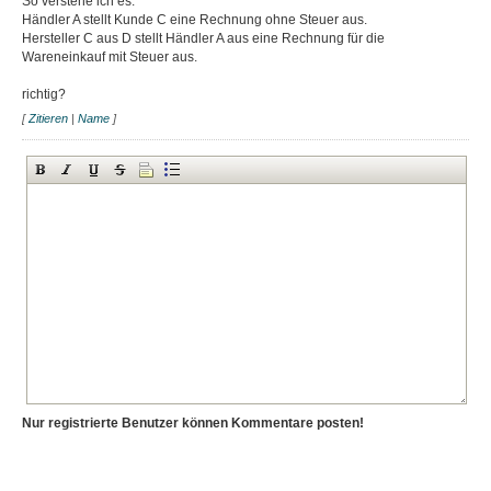
So verstehe ich es:
Händler A stellt Kunde C eine Rechnung ohne Steuer aus.
Hersteller C aus D stellt Händler A aus eine Rechnung für die
Wareneinkauf mit Steuer aus.
richtig?
[
Zitieren
|
Name
]
Nur registrierte Benutzer können Kommentare posten!