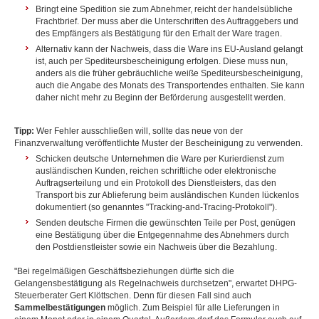
Bringt eine Spedition sie zum Abnehmer, reicht der handelsübliche
Frachtbrief. Der muss aber die Unterschriften des Auftraggebers und
des Empfängers als Bestätigung für den Erhalt der Ware tragen.
Alternativ kann der Nachweis, dass die Ware ins EU-Ausland gelangt
ist, auch per Spediteursbescheinigung erfolgen. Diese muss nun,
anders als die früher gebräuchliche weiße Spediteursbescheinigung,
auch die Angabe des Monats des Transportendes enthalten. Sie kann
daher nicht mehr zu Beginn der Beförderung ausgestellt werden.
Tipp:
Wer Fehler ausschließen will, sollte das neue von der
Finanzverwaltung veröffentlichte Muster der Bescheinigung zu verwenden.
Schicken deutsche Unternehmen die Ware per Kurierdienst zum
ausländischen Kunden, reichen schriftliche oder elektronische
Auftragserteilung und ein Protokoll des Dienstleisters, das den
Transport bis zur Ablieferung beim ausländischen Kunden lückenlos
dokumentiert (so genanntes "Tracking-and-Tracing-Protokoll").
Senden deutsche Firmen die gewünschten Teile per Post, genügen
eine Bestätigung über die Entgegennahme des Abnehmers durch
den Postdienstleister sowie ein Nachweis über die Bezahlung.
"Bei regelmäßigen Geschäftsbeziehungen dürfte sich die
Gelangensbestätigung als Regelnachweis durchsetzen", erwartet DHPG-
Steuerberater Gert Klöttschen. Denn für diesen Fall sind auch
Sammelbestätigungen
möglich. Zum Beispiel für alle Lieferungen in