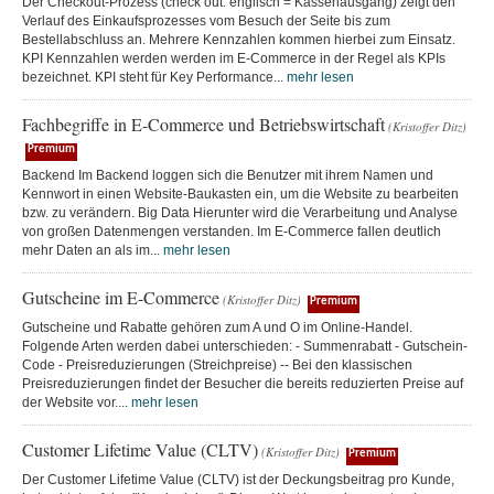
Der Checkout-Prozess (check out: englisch = Kassenausgang) zeigt den
Verlauf des Einkaufsprozesses vom Besuch der Seite bis zum
Bestellabschluss an. Mehrere Kennzahlen kommen hierbei zum Einsatz.
KPI Kennzahlen werden werden im E-Commerce in der Regel als KPIs
bezeichnet. KPI steht für Key Performance...
mehr lesen
Fachbegriffe in E-Commerce und Betriebswirtschaft
(Kristoffer Ditz)
Premium
Backend Im Backend loggen sich die Benutzer mit ihrem Namen und
Kennwort in einen Website-Baukasten ein, um die Website zu bearbeiten
bzw. zu verändern. Big Data Hierunter wird die Verarbeitung und Analyse
von großen Datenmengen verstanden. Im E-Commerce fallen deutlich
mehr Daten an als im...
mehr lesen
Gutscheine im E-Commerce
(Kristoffer Ditz)
Premium
Gutscheine und Rabatte gehören zum A und O im Online-Handel.
Folgende Arten werden dabei unterschieden: - Summenrabatt - Gutschein-
Code - Preisreduzierungen (Streichpreise) -- Bei den klassischen
Preisreduzierungen findet der Besucher die bereits reduzierten Preise auf
der Website vor....
mehr lesen
Customer Lifetime Value (CLTV)
(Kristoffer Ditz)
Premium
Der Customer Lifetime Value (CLTV) ist der Deckungsbeitrag pro Kunde,