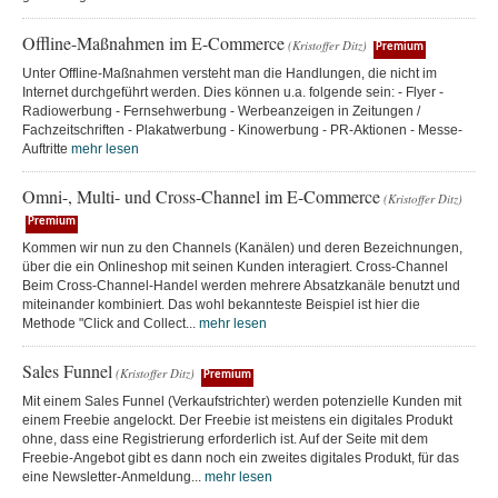
Offline-Maßnahmen im E-Commerce
(Kristoffer Ditz)
Premium
Unter Offline-Maßnahmen versteht man die Handlungen, die nicht im
Internet durchgeführt werden. Dies können u.a. folgende sein: - Flyer -
Radiowerbung - Fernsehwerbung - Werbeanzeigen in Zeitungen /
Fachzeitschriften - Plakatwerbung - Kinowerbung - PR-Aktionen - Messe-
Auftritte
mehr lesen
Omni-, Multi- und Cross-Channel im E-Commerce
(Kristoffer Ditz)
Premium
Kommen wir nun zu den Channels (Kanälen) und deren Bezeichnungen,
über die ein Onlineshop mit seinen Kunden interagiert. Cross-Channel
Beim Cross-Channel-Handel werden mehrere Absatzkanäle benutzt und
miteinander kombiniert. Das wohl bekannteste Beispiel ist hier die
Methode "Click and Collect...
mehr lesen
Sales Funnel
(Kristoffer Ditz)
Premium
Mit einem Sales Funnel (Verkaufstrichter) werden potenzielle Kunden mit
einem Freebie angelockt. Der Freebie ist meistens ein digitales Produkt
ohne, dass eine Registrierung erforderlich ist. Auf der Seite mit dem
Freebie-Angebot gibt es dann noch ein zweites digitales Produkt, für das
eine Newsletter-Anmeldung...
mehr lesen