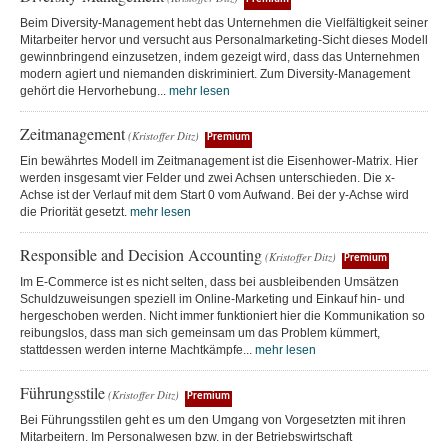
Beim Diversity-Management hebt das Unternehmen die Vielfältigkeit seiner
Mitarbeiter hervor und versucht aus Personalmarketing-Sicht dieses Modell
gewinnbringend einzusetzen, indem gezeigt wird, dass das Unternehmen
modern agiert und niemanden diskriminiert. Zum Diversity-Management
gehört die Hervorhebung...
mehr lesen
Zeitmanagement
(Kristoffer Ditz)
Premium
Ein bewährtes Modell im Zeitmanagement ist die Eisenhower-Matrix. Hier
werden insgesamt vier Felder und zwei Achsen unterschieden. Die x-
Achse ist der Verlauf mit dem Start 0 vom Aufwand. Bei der y-Achse wird
die Priorität gesetzt.
mehr lesen
Responsible and Decision Accounting
(Kristoffer Ditz)
Premium
Im E-Commerce ist es nicht selten, dass bei ausbleibenden Umsätzen
Schuldzuweisungen speziell im Online-Marketing und Einkauf hin- und
hergeschoben werden. Nicht immer funktioniert hier die Kommunikation so
reibungslos, dass man sich gemeinsam um das Problem kümmert,
stattdessen werden interne Machtkämpfe...
mehr lesen
Führungsstile
(Kristoffer Ditz)
Premium
Bei Führungsstilen geht es um den Umgang von Vorgesetzten mit ihren
Mitarbeitern. Im Personalwesen bzw. in der Betriebswirtschaft