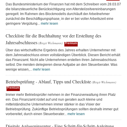
Das Bundesministerium der Finanzen hat mit dem Schreiben vom 28.03.07
die bilanzsteuerliche Berücksichtigung von Altersteilzeitvereinbarungen
geregelt. Im Rahmen des Blockmodells durchläuft der Arbeitnehmer
zunächst die Beschäftigungsphase, in der er bei voller Arbeitszeit eine
geringere Vergütung...
mehr lesen
Checkliste für die Buchhaltung vor der Erstellung des
Jahresabschlusses
(Birgit Wichmann)
Premium
Über das wirtschaftliche Ergebnis des Jahres erhalten Unternehmer mit
dem Jahresabschluss einen vollständigen Überblick. Diesen Bericht erhält
das Finanzamt. Nicht alle Unternehmen erstellen ihren Jahresabschluss
selbst. Die meisten delegieren diese Aufgabe an den Steuerberater. Was
wenige wissen,...
mehr lesen
Betriebsprüfung - Ablauf, Tipps und Checkliste
(Birgit Wichmann)
Premium
Immer mehr Betriebsprüfer nehmen in der Finanzverwaltung ihren Platz
ein. Das Finanzamt rüstet auf und nun geraten auch kleine und
mittelständische Unternehmen immer stärker in das Visier der
Betriebsprüfung. Zukünftige Betriebsprüfungen sollten deshalb immer gut
vorbereitet, durch einen Steuerberater...
mehr lesen
Digitale Anlageninventur - Eine Schritt-für-Schritt-Anleitung