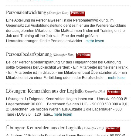
Personalentwicklung
(Kristoffer Ditz)
Premium
Eine Abteilung im Personalwesen ist die Personalentwicklung. Im
Gegensatz zur Ausbildungsleitung geht es hier um die Weiterentwicklung
der ausgelernten Mitarbeiter. Die Maßnahmen finden mit Training on the
Job und Training off the Job statt. Eine der wohl größten
Herausforderungen für die Personalentwickler...
mehr lesen
Personalbedarfsplanung
(Kristoffer Ditz)
Premium
Bei der Personalbedarfsplanung für das Folgejahr oder bei Gründung
sollte folgendes berücksichtigt werden: - Ein Mitarbeiter ist meistens krank.
- Ein Mitarbeiter ist im Urlaub. - Ein Mitarbeiter baut Überstunden ab. - Ein
Mitarbeiter ist zu einer Fortbildung oder in der Berufsschule....
mehr lesen
Lösungen: Kennzahlen aus der Logistik
(Kristoffer Ditz)
Premium
Lösungen: 1) Folgende Kennzahlen liegen Ihnen vor: - Umsatz: 90.000 Ø -
Lagerbestand: 30.000 Berechnen Sie den LUG. - 90.000 / 30.000 = 3,0
2) Berechnen Sie mit den Werten aus Aufgabe 1 die Lagerdauer. - 360
Tage / LUG 3,0 = 120 Tage...
mehr lesen
Übungen: Kennzahlen aus der Logistik
(Kristoffer Ditz)
Premium
Aufgaben: 1) Folgende Kennzahlen liegen Ihnen vor - Umsatz: 90.000 Ø -