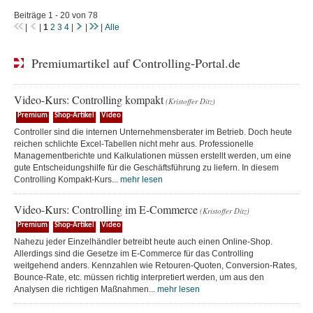
Beiträge 1 - 20 von 78
|
|
1
2
3
4
|
|
|
Alle
Premiumartikel auf Controlling-Portal.de
Video-Kurs: Controlling kompakt
(Kristoffer Ditz)
Premium
Shop-Artikel
Video
Controller sind die internen Unternehmensberater im Betrieb. Doch heute
reichen schlichte Excel-Tabellen nicht mehr aus. Professionelle
Managementberichte und Kalkulationen müssen erstellt werden, um eine
gute Entscheidungshilfe für die Geschäftsführung zu liefern. In diesem
Controlling Kompakt-Kurs...
mehr lesen
Video-Kurs: Controlling im E-Commerce
(Kristoffer Ditz)
Premium
Shop-Artikel
Video
Nahezu jeder Einzelhändler betreibt heute auch einen Online-Shop.
Allerdings sind die Gesetze im E-Commerce für das Controlling
weitgehend anders. Kennzahlen wie Retouren-Quoten, Conversion-Rates,
Bounce-Rate, etc. müssen richtig interpretiert werden, um aus den
Analysen die richtigen Maßnahmen...
mehr lesen