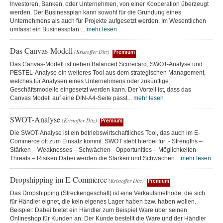
Investoren, Banken, oder Unternehmen, von einer Kooperation überzeugt
werden. Der Businessplan kann sowohl für die Gründung eines
Unternehmens als auch für Projekte aufgesetzt werden. Im Wesentlichen
umfasst ein Businessplan:...
mehr lesen
Das Canvas-Modell
(Kristoffer Ditz)
Premium
Das Canvas-Modell ist neben Balanced Scorecard, SWOT-Analyse und
PESTEL-Analyse ein weiteres Tool aus dem strategischen Management,
welches für Analysen eines Unternehmens oder zukünftige
Geschäftsmodelle eingesetzt werden kann. Der Vorteil ist, dass das
Canvas Modell auf eine DIN-A4-Seite passt...
mehr lesen
SWOT-Analyse
(Kristoffer Ditz)
Premium
Die SWOT-Analyse ist ein betriebswirtschaftliches Tool, das auch im E-
Commerce oft zum Einsatz kommt. SWOT steht hierbei für: - Strengths –
Stärken - Weaknesses – Schwächen - Opportunities – Möglichkeiten -
Threats – Risiken Dabei werden die Stärken und Schwächen...
mehr lesen
Dropshipping im E-Commerce
(Kristoffer Ditz)
Premium
Das Dropshipping (Streckengeschäft) ist eine Verkaufsmethode, die sich
für Händler eignet, die kein eigenes Lager haben bzw. haben wollen.
Beispiel: Dabei bietet ein Händler zum Beispiel Ware über seinen
Onlineshop für Kunden an. Der Kunde bestellt die Ware und der Händler