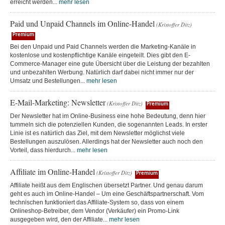
erreicht werden...
mehr lesen
Paid und Unpaid Channels im Online-Handel
(Kristoffer Ditz)
Premium
Bei den Unpaid und Paid Channels werden die Marketing-Kanäle in
kostenlose und kostenpflichtige Kanäle eingeteilt. Dies gibt den E-
Commerce-Manager eine gute Übersicht über die Leistung der bezahlten
und unbezahlten Werbung. Natürlich darf dabei nicht immer nur der
Umsatz und Bestellungen...
mehr lesen
E-Mail-Marketing: Newsletter
(Kristoffer Ditz)
Premium
Der Newsletter hat im Online-Business eine hohe Bedeutung, denn hier
tummeln sich die potenziellen Kunden, die sogenannten Leads. In erster
Linie ist es natürlich das Ziel, mit dem Newsletter möglichst viele
Bestellungen auszulösen. Allerdings hat der Newsletter auch noch den
Vorteil, dass hierdurch...
mehr lesen
Affiliate im Online-Handel
(Kristoffer Ditz)
Premium
Affiliate heißt aus dem Englischen übersetzt Partner. Und genau darum
geht es auch im Online-Handel – Um eine Geschäftspartnerschaft. Vom
technischen funktioniert das Affiliate-System so, dass von einem
Onlineshop-Betreiber, dem Vendor (Verkäufer) ein Promo-Link
ausgegeben wird, den der Affiliate...
mehr lesen