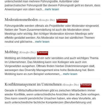
unterscheidet man mehrere Führungsstile. Autoritärer oder
patriarchalischer Führungsstil Bei diesem Führungsstil geht es darum, dass
Anweisungen von oben nach...
mehr lesen
Moderationsmethoden
(Kristoffer Ditz)
Premium
Führungskräfte werden oftmals als Projektleiter oder Moderator eingesetzt.
Neben der Team-Zusammenstellung ist auch die Moderation eines
Meetings sehr wichtig. Bei richtiger Moderation können Meetings sehr
effektiv gestaltet werden. Als Moderator ist man bei sämtlichen Themen
neutral und gibt keine...
mehr lesen
Mobbing
(Kristoffer Ditz)
Premium
Mobbing am Arbeitsplatz ist ein sehr sensibles und auch wichtiges Thema
im Unternehmen. Das Mobbing kann von Kollegen wie auch von
Vorgesetzten ausgehen. Oftmals finden hierbei Diskriminierungen statt,
weswegen das Diversity Management eine hohe Bedeutung hat. Beim
Mobbing kann es zum Beispiel vorkommen,...
mehr lesen
Konfliktmanagement im Unternehmen
(Kristoffer Ditz)
Premium
Gerade in Wirtschaftsunternehmen gibt es zwischen Mitarbeitern immer
wieder Konflikte, wenn unterschiedliche Ansichten über die Ziele vorliegen.
Dies kann sowohl persönliche Ursachen haben, wie etwa Vorurteile, als
auch unterschiedliche fachliche Kompetenzen (Berufserfahrung und