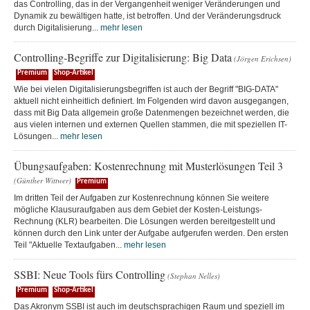
das Controlling, das in der Vergangenheit weniger Veränderungen und
Dynamik zu bewältigen hatte, ist betroffen. Und der Veränderungsdruck
durch Digitalisierung...
mehr lesen
Controlling-Begriffe zur Digitalisierung: Big Data
(Jörgen Erichsen)
Premium
Shop-Artikel
Wie bei vielen Digitalisierungsbegriffen ist auch der Begriff "BIG-DATA"
aktuell nicht einheitlich definiert. Im Folgenden wird davon ausgegangen,
dass mit Big Data allgemein große Datenmengen bezeichnet werden, die
aus vielen internen und externen Quellen stammen, die mit speziellen IT-
Lösungen...
mehr lesen
Übungsaufgaben: Kostenrechnung mit Musterlösungen Teil 3
(Günther Wittwer)
Premium
Im dritten Teil der Aufgaben zur Kostenrechnung können Sie weitere
mögliche Klausuraufgaben aus dem Gebiet der Kosten-Leistungs-
Rechnung (KLR) bearbeiten. Die Lösungen werden bereitgestellt und
können durch den Link unter der Aufgabe aufgerufen werden. Den ersten
Teil "Aktuelle Textaufgaben...
mehr lesen
SSBI: Neue Tools fürs Controlling
(Stephan Nelles)
Premium
Shop-Artikel
Das Akronym SSBI ist auch im deutschsprachigen Raum und speziell im