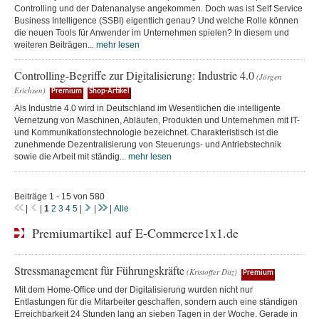
Controlling und der Datenanalyse angekommen. Doch was ist Self Service
Business Intelligence (SSBI) eigentlich genau? Und welche Rolle können
die neuen Tools für Anwender im Unternehmen spielen? In diesem und
weiteren Beiträgen...
mehr lesen
Controlling-Begriffe zur Digitalisierung: Industrie 4.0
(Jörgen
Erichsen)
Premium
Shop-Artikel
Als Industrie 4.0 wird in Deutschland im Wesentlichen die intelligente
Vernetzung von Maschinen, Abläufen, Produkten und Unternehmen mit IT-
und Kommunikationstechnologie bezeichnet. Charakteristisch ist die
zunehmende Dezentralisierung von Steuerungs- und Antriebstechnik
sowie die Arbeit mit ständig...
mehr lesen
Beiträge 1 - 15 von 580
|
|
1
2
3
4
5
|
|
|
Alle
Premiumartikel auf E-Commerce1x1.de
Stressmanagement für Führungskräfte
(Kristoffer Ditz)
Premium
Mit dem Home-Office und der Digitalisierung wurden nicht nur
Entlastungen für die Mitarbeiter geschaffen, sondern auch eine ständigen
Erreichbarkeit 24 Stunden lang an sieben Tagen in der Woche. Gerade in