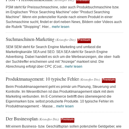
Premium
PSM steht für Preissuchmaschine, oder auch Produktsuchmaschine bzw.
im Englischen "Price Searching Machine" oder "Product Searching
Machine". Wenn ein potenzieller Kunde nach einem Produkt in einer
Suchmaschine sucht, findet er dort neben News, Bildern oder Videos auch
die Rubrik "Shopping". Hier...
mehr lesen
Suchmaschinen-Marketing
(Kristoffer Ditz)
Premium
SEM SEM steht für Search Engine Marketing und umfasst die
Marketingkanäle SEA und SEO. SEA SEA steht für Search Engine
Advertising. Dabei handelt es sich um die Werbeanzeigen, die ober- halb
der Suchtreffer erscheinen und mit "Anzeige" markiert sind. Die
Abrechnung erfolgt über CPC (Cost...
mehr lesen
Produktmanagement: 10 typische Fehler
(Kristoffer Ditz)
Premium
Beim Produktmanagement geht es primär um Planung, Steuerung und
Kontrolle. Im Wesentlichen ist das Produktmanagement stark mit dem
Marketing verbunden. Im E-Commerce betrifft dies überwiegend die
Eigenmarken bzw. selbst produzierte Produkte. 10 typische Fehler im
Produktmanagement: - Masse...
mehr lesen
Der Businessplan
(Kristoffer Ditz)
Premium
Mit einem Business- bzw. Geschäftsplan sollen potenzielle Geldgeber, wie