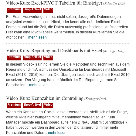
Video-Kurs: Excel-PIVOT Tabellen für Einsteiger
(Kristoffer Ditz)
Premium
Shop-Artikel
Video
Bei Excel-Auswertungen ist es nicht selten, dass große Datenmengen
analysiert werden müssen. Nicht jeder kennt alle erforderlichen Excel-
Formeln und hat die Zeit, die Daten aufwendig professionell aufzubereiten.
Hier kann eine Pivot-Tabelle weiterhelfen. In diesem Kurs lernen Sie die
wichtigsten...
mehr lesen
Video-Kurs: Reporting und Dashboards mit Excel
(Kristoffer Ditz)
Premium
Shop-Artikel
Video
In diesem Video-Training lernen Sie die Methoden und Techniken aus dem
Reporting und im Anschluss die Umsetzung für Dashboards mit Microsoft
Excel (2013 - 2016) kennen. Die Übungen lassen sich auch mit Excel 2010
umsetzen - Der Vorgang ist sehr ähnlich. Im Teil Reporting lernen Sie: -
Botschaften...
mehr lesen
Video-Kurs: Kennzahlen im Controlling
(Kristoffer Ditz)
Premium
Shop-Artikel
Video
Wenn ein Kennzahlen-Cockpit erstellt werden soll, stellt sich oft die Frage,
welche KPIs hier zwingend mit aufgenommen werden sollen. Kein
Manager möchte ein Dashboard auf einem DIN/A3 Blatt mit Schriftgröße 7
haben. Jedoch werden in den Zeiten der Digitalisierung immer mehr
Kennzahlen und Daten...
mehr lesen