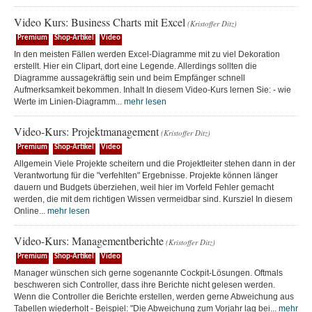
Video Kurs: Business Charts mit Excel
(Kristoffer Ditz)
Premium
Shop-Artikel
Video
In den meisten Fällen werden Excel-Diagramme mit zu viel Dekoration
erstellt. Hier ein Clipart, dort eine Legende. Allerdings sollten die
Diagramme aussagekräftig sein und beim Empfänger schnell
Aufmerksamkeit bekommen. Inhalt In diesem Video-Kurs lernen Sie: - wie
Werte im Linien-Diagramm...
mehr lesen
Video-Kurs: Projektmanagement
(Kristoffer Ditz)
Premium
Shop-Artikel
Video
Allgemein Viele Projekte scheitern und die Projektleiter stehen dann in der
Verantwortung für die "verfehlten" Ergebnisse. Projekte können länger
dauern und Budgets überziehen, weil hier im Vorfeld Fehler gemacht
werden, die mit dem richtigen Wissen vermeidbar sind. Kursziel In diesem
Online...
mehr lesen
Video-Kurs: Managementberichte
(Kristoffer Ditz)
Premium
Shop-Artikel
Video
Manager wünschen sich gerne sogenannte Cockpit-Lösungen. Oftmals
beschweren sich Controller, dass ihre Berichte nicht gelesen werden.
Wenn die Controller die Berichte erstellen, werden gerne Abweichung aus
Tabellen wiederholt - Beispiel: "Die Abweichung zum Vorjahr lag bei...
mehr