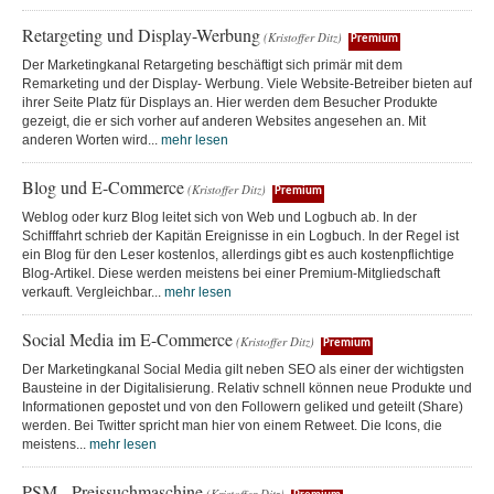
Retargeting und Display-Werbung
(Kristoffer Ditz)
Premium
Der Marketingkanal Retargeting beschäftigt sich primär mit dem
Remarketing und der Display- Werbung. Viele Website-Betreiber bieten auf
ihrer Seite Platz für Displays an. Hier werden dem Besucher Produkte
gezeigt, die er sich vorher auf anderen Websites angesehen an. Mit
anderen Worten wird...
mehr lesen
Blog und E-Commerce
(Kristoffer Ditz)
Premium
Weblog oder kurz Blog leitet sich von Web und Logbuch ab. In der
Schifffahrt schrieb der Kapitän Ereignisse in ein Logbuch. In der Regel ist
ein Blog für den Leser kostenlos, allerdings gibt es auch kostenpflichtige
Blog-Artikel. Diese werden meistens bei einer Premium-Mitgliedschaft
verkauft. Vergleichbar...
mehr lesen
Social Media im E-Commerce
(Kristoffer Ditz)
Premium
Der Marketingkanal Social Media gilt neben SEO als einer der wichtigsten
Bausteine in der Digitalisierung. Relativ schnell können neue Produkte und
Informationen gepostet und von den Followern geliked und geteilt (Share)
werden. Bei Twitter spricht man hier von einem Retweet. Die Icons, die
meistens...
mehr lesen
PSM - Preissuchmaschine
(Kristoffer Ditz)