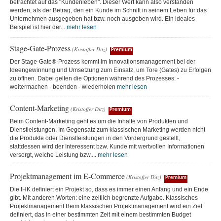
betrachtet auf das "Kundenleben". Dieser Wert kann also verstanden
werden, als der Betrag, den ein Kunde im Schnitt in seinem Leben für das
Unternehmen ausgegeben hat bzw. noch ausgeben wird. Ein ideales
Beispiel ist hier der...
mehr lesen
Stage-Gate-Prozess
(Kristoffer Ditz)
Premium
Der Stage-Gate®-Prozess kommt im Innovationsmanagement bei der
Ideengewinnung und Umsetzung zum Einsatz, um Tore (Gates) zu Erfolgen
zu öffnen. Dabei gelten die Optionen während des Prozesses: -
weitermachen - beenden - wiederholen
mehr lesen
Content-Marketing
(Kristoffer Ditz)
Premium
Beim Content-Marketing geht es um die Inhalte von Produkten und
Dienstleistungen. Im Gegensatz zum klassischen Marketing werden nicht
die Produkte oder Dienstleistungen in den Vordergrund gestellt,
stattdessen wird der Interessent bzw. Kunde mit wertvollen Informationen
versorgt, welche Leistung bzw....
mehr lesen
Projektmanagement im E-Commerce
(Kristoffer Ditz)
Premium
Die IHK definiert ein Projekt so, dass es immer einen Anfang und ein Ende
gibt. Mit anderen Worten: eine zeitlich begrenzte Aufgabe. Klassisches
Projektmanagement Beim klassischen Projektmanagement wird ein Ziel
definiert, das in einer bestimmten Zeit mit einem bestimmten Budget