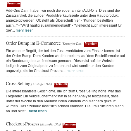
Premium
Add-Ons Dann haben wir noch die sogenannten Add-Ons. Dies sind die
Zusatzartikel, die auf der Produktverkaufsseite unter dem Hauptprodukt
angezeigt werden. Oft steht als Überschrift hier - "Kunden bestellten
auch..." - "Wird häufig zusammengekauft" - "Vielleicht auch interessant für
Sie"...
mehr lesen
Order Bump im E-Commerce
(Kristoffer Ditz)
Premium
Ein weiterer Begriff, der bei den Zusatzverkäufen zum Einsatz kommt, ist
der Order Bump. Dem Kunden wird hierbei erst auf dem Bestellformular auf
ein Sonderangebot aufmerksam gemacht. Dieses ist auf der Website
lediglich zum Originalpreis zu finden und wird somit nur den Kunden
angezeigt, die im Checkout-Prozess...
mehr lesen
Cross Selling
(Kristoffer Ditz)
Premium
Die interessanteste Geschichte, die ich zum Cross Selling hörte, war das
Folgende: Ein Verbrauchermarkt hat in seiner Analyse festgestellt, dass
unter der Woche in den Abendstunden Windeln von Männern gekauft
wurden. Das Szenario lässt sich schnell erahnen: Die Frau ruft ihren Mann
an und bittet...
mehr lesen
Checkout-Prozess
(Kristoffer Ditz)
Premium