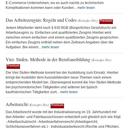
E-Commerce-Unternehmen, wo es auch nachts zu technischen
Komplikationen kommen kann oder Kunden...
mehr lesen
Das Arbeitszeugnis: Regeln und Codes
(Kristoffer Ditz)
Premium
Jedem Mitarbeiter steht nach § 630 BGB (Bürgerliches Gesetzbuch) ein
Arbeitszeugnis zu. Einfaches und qualifiziertes Zeugnis Hierbei wird
zwischen einem einfachen und einem qualifizierten Zeugnis gesprochen.
Ein einfaches Zeugnis enthält neben dem Zeitraum Angaben über die
Aufgaben. Bei einem...
mehr lesen
Vier- Stufen- Methode in der Berufsausbildung
(Kristoffer Ditz)
Premium
Die Vier-Stufen-Methode kommt bei der Ausbildung zum Einsatz. Hierbei
bringt der Ausbilder dem Auszubildenden neue Themen nach einem
entsprechenden Modell bei. Überwiegend kommt die Vier-Stufen-Methode
bei psychomotorischen Tätigkeiten und seltener bei typisch
kaufmännischen Tätigkeiten zum...
mehr lesen
Arbeitsrecht
(Kristoffer Ditz)
Premium
Das Arbeitsrecht wurde mit der Industrialisierung im 19. Jahrhundert mit
den Arbeiter- und Fabrikausschüssen entwickelt und gliedert sich wie folgt:
- Arbeitsschutzrecht - Arbeitsverfahrensrecht (Arbeitsgericht,
Schlichtungsverfahren etc.) - Individualarbeitsrecht (Rechte und Pflichten,