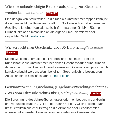
Wie eine unbeabsichtigte Betriebsaufspaltung zur Steuerfalle
werden kann
(Stefan Parsch)
Premium
Eine der größten Steuerfallen, in die man als Unternehmer tappen kann, ist
die unbeabsichtigte Betriebsaufspaltung. Sie kann sich ergeben, wenn ein
Gesellschafter einer Kapitalgesellschaft – etwa einer GmbH – Räume,
Grundstücke oder Immobilien an die eigene GmbH vermietet oder
verpachtet. Nicht...
mehr lesen
Wie verbucht man Geschenke über 35 Euro richtig?
(Ulf Matzen)
Premium
Kleine Geschenke erhalten die Freundschaft, sagt man - oder die
Kundschaft. Viele Unternehmen bedenken Geschäftspartner und Kunden
daher ab und zu mit kleinen Aufmerksamkeiten. Diese müssen jedoch auch
korrekt verbucht werden. Wenn bei einem Geschenk ohne besonderen
Anlass an einen Geschäftspartner...
mehr lesen
Gewinnverwendungsrechnung (Ergebnisverwendungsrechnung)
- Was vom Jahresüberschuss übrig bleibt
(Stefan Parsch)
Premium
Die Berechnung des Jahresüberschusses oder -fehlbetrags in der Gewinn-
und Verlustrechnung (GuV) ist in der Bilanz nur ein Zwischenschritt. Denn
um zu ermitteln, welcher Betrag an die Aktionäre oder Gesellschafter
ausgeschüttet werden kann, müssen beispielsweise Gewinn- oder