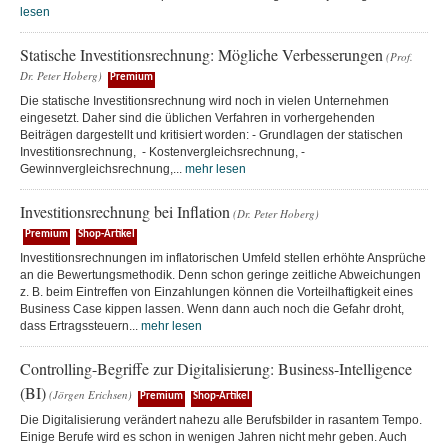
lesen
Statische Investitionsrechnung: Mögliche Verbesserungen
(Prof.
Dr. Peter Hoberg)
Premium
Die statische Investitionsrechnung wird noch in vielen Unternehmen
eingesetzt. Daher sind die üblichen Verfahren in vorhergehenden
Beiträgen dargestellt und kritisiert worden: - Grundlagen der statischen
Investitionsrechnung, - Kostenvergleichsrechnung, -
Gewinnvergleichsrechnung,...
mehr lesen
Investitionsrechnung bei Inflation
(Dr. Peter Hoberg)
Premium
Shop-Artikel
Investitionsrechnungen im inflatorischen Umfeld stellen erhöhte Ansprüche
an die Bewertungsmethodik. Denn schon geringe zeitliche Abweichungen
z. B. beim Eintreffen von Einzahlungen können die Vorteilhaftigkeit eines
Business Case kippen lassen. Wenn dann auch noch die Gefahr droht,
dass Ertragssteuern...
mehr lesen
Controlling-Begriffe zur Digitalisierung: Business-Intelligence
(BI)
(Jörgen Erichsen)
Premium
Shop-Artikel
Die Digitalisierung verändert nahezu alle Berufsbilder in rasantem Tempo.
Einige Berufe wird es schon in wenigen Jahren nicht mehr geben. Auch