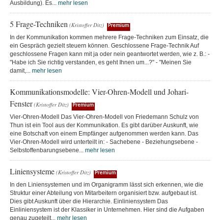
Ausbildung). Es...
mehr lesen
5 Frage-Techniken
(Kristoffer Ditz)
Premium
In der Kommunikation kommen mehrere Frage-Techniken zum Einsatz, die
ein Gespräch gezielt steuern können. Geschlossene Frage-Technik Auf
geschlossene Fragen kann mit ja oder nein geantwortet werden, wie z. B.: -
"Habe ich Sie richtig verstanden, es geht Ihnen um...?" - "Meinen Sie
damit,...
mehr lesen
Kommunikationsmodelle: Vier-Ohren-Modell und Johari-
Fenster
(Kristoffer Ditz)
Premium
Vier-Ohren-Modell Das Vier-Ohren-Modell von Friedemann Schulz von
Thun ist ein Tool aus der Kommunikation. Es gibt darüber Auskunft, wie
eine Botschaft von einem Empfänger aufgenommen werden kann. Das
Vier-Ohren-Modell wird unterteilt in: - Sachebene - Beziehungsebene -
Selbstoffenbarungsebene...
mehr lesen
Liniensysteme
(Kristoffer Ditz)
Premium
In den Liniensystemen und im Organigramm lässt sich erkennen, wie die
Struktur einer Abteilung von Mitarbeitern organisiert bzw. aufgebaut ist.
Dies gibt Auskunft über die Hierarchie. Einliniensystem Das
Einliniensystem ist der Klassiker in Unternehmen. Hier sind die Aufgaben
genau zugeteilt...
mehr lesen