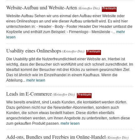
Website-Aufbau und Website-Arten
(Kristoffer Ditz)
Premium
Website-Aufbau Sehen wir uns einmal den Aufbau einer Website oder
eines Onlineshops an und wie dieser Aufbau unterteilt wird. Es wird hier
unterschieden in: - Header - Body - Footer Header Der Header umfasst die
Kopfzeile und enthält zum Beispiel: - Firmenlogo - Menüleiste -...
mehr
lesen
Usability eines Onlineshops
(Kristoffer Ditz)
Premium
Die Usability gibt die Nutzerfreundlichkeit einer Website an. Hierbei ist
wichtig, dass der Besucher sich wohlfühlt und sich schnell zurechtfindet. Im
Idealfall kommt der Besucher mit drei Klicks zu seinem gewünschten Ziel.
Das ist ähnlich wie im Einzelhandel in einem Kaufhaus. Wenn die
Abteilung...
mehr lesen
Leads im E-Commerce
(Kristoffer Ditz)
Premium
Wie bereits erwähnt, sind Leads Kunden, die kontaktiert werden dürfen.
Dazu gehören nicht nur die Newsletter-Abonnenten, sondern auch
Kunden, die schon etwas bestellt haben. Diese dürfen ebenfalls
angeschrieben werden, um ihnen Angebote zu unterbreiten, sofern diese
zum gekauften Produkt passen.
mehr lesen
Add-ons, Bundles und Freebies im Online-Handel
(Kristoffer Ditz)