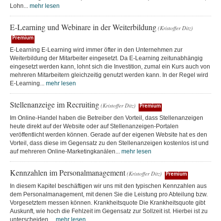
Lohn...
mehr lesen
E-Learning und Webinare in der Weiterbildung
(Kristoffer Ditz)
Premium
E-Learning E-Learning wird immer öfter in den Unternehmen zur
Weiterbildung der Mitarbeiter eingesetzt. Da E-Learning zeitunabhängig
eingesetzt werden kann, lohnt sich die Investition, zumal ein Kurs auch von
mehreren Mitarbeitern gleichzeitig genutzt werden kann. In der Regel wird
E-Learning...
mehr lesen
Stellenanzeige im Recruiting
(Kristoffer Ditz)
Premium
Im Online-Handel haben die Betreiber den Vorteil, dass Stellenanzeigen
heute direkt auf der Website oder auf Stellenanzeigen-Portalen
veröffentlicht werden können. Gerade auf der eigenen Website hat es den
Vorteil, dass diese im Gegensatz zu den Stellenanzeigen kostenlos ist und
auf mehreren Online-Marketingkanälen...
mehr lesen
Kennzahlen im Personalmanagement
(Kristoffer Ditz)
Premium
In diesem Kapitel beschäftigen wir uns mit den typischen Kennzahlen aus
dem Personalmanagement, mit denen Sie die Leistung pro Abteilung bzw.
Vorgesetztem messen können. Krankheitsquote Die Krankheitsquote gibt
Auskunft, wie hoch die Fehlzeit im Gegensatz zur Sollzeit ist. Hierbei ist zu
unterscheiden,...
mehr lesen