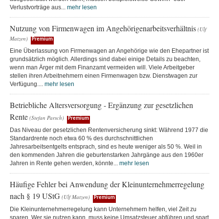
Verlustvorträge aus...
mehr lesen
Nutzung von Firmenwagen im Angehörigenarbeitsverhältnis
(Ulf
Matzen)
Premium
Eine Überlassung von Firmenwagen an Angehörige wie den Ehepartner ist
grundsätzlich möglich. Allerdings sind dabei einige Details zu beachten,
wenn man Ärger mit dem Finanzamt vermeiden will. Viele Arbeitgeber
stellen ihren Arbeitnehmern einen Firmenwagen bzw. Dienstwagen zur
Verfügung....
mehr lesen
Betriebliche Altersversorgung - Ergänzung zur gesetzlichen
Rente
(Stefan Parsch)
Premium
Das Niveau der gesetzlichen Rentenversicherung sinkt: Während 1977 die
Standardrente noch etwa 60 % des durchschnittlichen
Jahresarbeitsentgelts entsprach, sind es heute weniger als 50 %. Weil in
den kommenden Jahren die geburtenstarken Jahrgänge aus den 1960er
Jahren in Rente gehen werden, könnte...
mehr lesen
Häufige Fehler bei Anwendung der Kleinunternehmerregelung
nach § 19 UStG
(Ulf Matzen)
Premium
Die Kleinunternehmerregelung kann Unternehmern helfen, viel Zeit zu
sparen. Wer sie nutzen kann, muss keine Umsatzsteuer abführen und spart