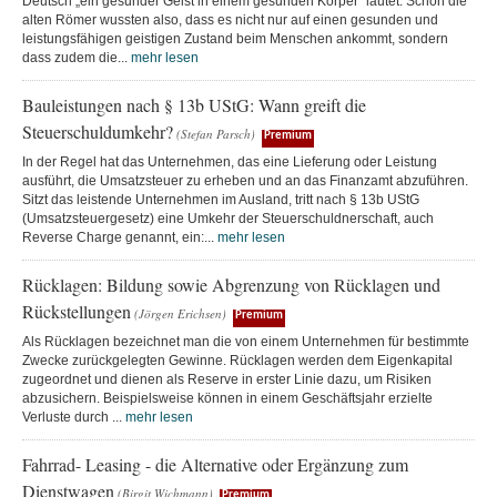
Deutsch „ein gesunder Geist in einem gesunden Körper“ lautet. Schon die
alten Römer wussten also, dass es nicht nur auf einen gesunden und
leistungsfähigen geistigen Zustand beim Menschen ankommt, sondern
dass zudem die...
mehr lesen
Bauleistungen nach § 13b UStG: Wann greift die
Steuerschuldumkehr?
(Stefan Parsch)
Premium
In der Regel hat das Unternehmen, das eine Lieferung oder Leistung
ausführt, die Umsatzsteuer zu erheben und an das Finanzamt abzuführen.
Sitzt das leistende Unternehmen im Ausland, tritt nach § 13b UStG
(Umsatzsteuergesetz) eine Umkehr der Steuerschuldnerschaft, auch
Reverse Charge genannt, ein:...
mehr lesen
Rücklagen: Bildung sowie Abgrenzung von Rücklagen und
Rückstellungen
(Jörgen Erichsen)
Premium
Als Rücklagen bezeichnet man die von einem Unternehmen für bestimmte
Zwecke zurückgelegten Gewinne. Rücklagen werden dem Eigenkapital
zugeordnet und dienen als Reserve in erster Linie dazu, um Risiken
abzusichern. Beispielsweise können in einem Geschäftsjahr erzielte
Verluste durch ...
mehr lesen
Fahrrad- Leasing - die Alternative oder Ergänzung zum
Dienstwagen
(Birgit Wichmann)
Premium