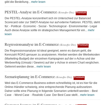
gibt die Bestellung...
mehr lesen
PESTEL-Analyse im E-Commerce
(Kristoffer Ditz)
Premium
Die PESTEL-Analyse konzentriert sich im Unterschied zur Balanced
Scorecard oder zur SWOT-Analyse nur auf externe Faktoren. PESTEL steht
für: - Political - Economic - Social - Technological - Environmental - Legal
Auch diese Analyse sollte im strategischen Management für ein...
mehr
lesen
Regressionsanalyse im E-Commerce
(Kristoffer Ditz)
Premium
Die Regressionsanalyse ist ideal geeignet, wenn es darum geht, die
Kennzahl ROAS genauer zu analysieren. Hierbei werden die Werbekosten
(Marketing-Budget) der einzelnen Kampagnen auf der x-Achse und der
Werbeerfolg (Umsatz / Gewinn) auf der y-Achse in einem Chart verglichen.
Getrennt werden diese...
mehr lesen
Szenarioplanung im E-Commerce
(Kristoffer Ditz)
Premium
Weil das E-Commerce-Business extrem schnelllebig ist, ist es hier für die
Online-Händler schwierig, eine entsprechende Planung aufzusetzen.
Daher sollte eine Planung in folgende Szenarien unterteilt werden: - Best
Case - Worst Case - Realistic Case Der Best Case stellt...
mehr lesen
Customer Journey im E-Commerce