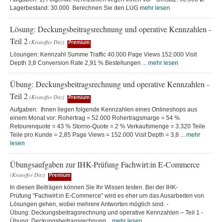
Lagerbestand: 30.000 Berechnen Sie den LUG
mehr lesen
Lösung: Deckungsbeitragsrechnung und operative Kennzahlen -
Teil 2
(Kristoffer Ditz)
Premium
Lösungen: Kennzahl Summe Traffic 40.000 Page Views 152.000 Visit
Depth 3,8 Conversion Rate 2,91 % Bestellungen ...
mehr lesen
Übung: Deckungsbeitragsrechnung und operative Kennzahlen -
Teil 2
(Kristoffer Ditz)
Premium
Aufgaben: Ihnen liegen folgende Kennzahlen eines Onlineshops aus
einem Monat vor: Rohertrag = 52.000 Rohertragsmarge = 54 %
Retourenquote = 43 % Storno-Quote = 2 % Verkaufsmenge = 3.320 Teile
Teile pro Kunde = 2,85 Page Views = 152.000 Visit Depth = 3,8 ...
mehr
lesen
Übungsaufgaben zur IHK-Prüfung Fachwirt:in E-Commerce
(Kristoffer Ditz)
Premium
In diesen Beiträgen können Sie Ihr Wissen testen. Bei der IHK-
Prüfung "Fachwirt:in E-Commerce" wird es eher um das Ausarbeiten von
Lösungen gehen, wobei mehrere Antworten möglich sind. -
Übung: Deckungsbeitragsrechnung und operative Kennzahlen – Teil 1 -
Übung: Deckungsbeitragsrechnung...
mehr lesen