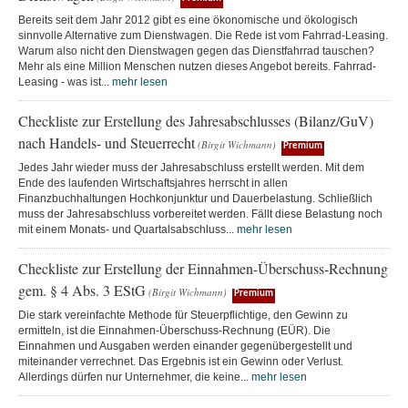
Bereits seit dem Jahr 2012 gibt es eine ökonomische und ökologisch
sinnvolle Alternative zum Dienstwagen. Die Rede ist vom Fahrrad-Leasing.
Warum also nicht den Dienstwagen gegen das Dienstfahrrad tauschen?
Mehr als eine Million Menschen nutzen dieses Angebot bereits. Fahrrad-
Leasing - was ist...
mehr lesen
Checkliste zur Erstellung des Jahresabschlusses (Bilanz/GuV)
nach Handels- und Steuerrecht
(Birgit Wichmann)
Premium
Jedes Jahr wieder muss der Jahresabschluss erstellt werden. Mit dem
Ende des laufenden Wirtschaftsjahres herrscht in allen
Finanzbuchhaltungen Hochkonjunktur und Dauerbelastung. Schließlich
muss der Jahresabschluss vorbereitet werden. Fällt diese Belastung noch
mit einem Monats- und Quartalsabschluss...
mehr lesen
Checkliste zur Erstellung der Einnahmen-Überschuss-Rechnung
gem. § 4 Abs. 3 EStG
(Birgit Wichmann)
Premium
Die stark vereinfachte Methode für Steuerpflichtige, den Gewinn zu
ermitteln, ist die Einnahmen-Überschuss-Rechnung (EÜR). Die
Einnahmen und Ausgaben werden einander gegenübergestellt und
miteinander verrechnet. Das Ergebnis ist ein Gewinn oder Verlust.
Allerdings dürfen nur Unternehmer, die keine...
mehr lesen