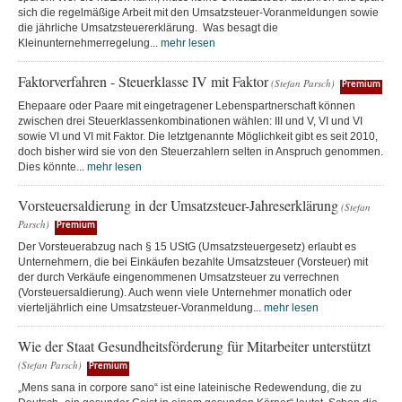
sich die regelmäßige Arbeit mit den Umsatzsteuer-Voranmeldungen sowie
die jährliche Umsatzsteuererklärung. Was besagt die
Kleinunternehmerregelung...
mehr lesen
Faktorverfahren - Steuerklasse IV mit Faktor
(Stefan Parsch)
Premium
Ehepaare oder Paare mit eingetragener Lebenspartnerschaft können
zwischen drei Steuerklassenkombinationen wählen: III und V, VI und VI
sowie VI und VI mit Faktor. Die letztgenannte Möglichkeit gibt es seit 2010,
doch bisher wird sie von den Steuerzahlern selten in Anspruch genommen.
Dies könnte...
mehr lesen
Vorsteuersaldierung in der Umsatzsteuer-Jahreserklärung
(Stefan
Parsch)
Premium
Der Vorsteuerabzug nach § 15 UStG (Umsatzsteuergesetz) erlaubt es
Unternehmern, die bei Einkäufen bezahlte Umsatzsteuer (Vorsteuer) mit
der durch Verkäufe eingenommenen Umsatzsteuer zu verrechnen
(Vorsteuersaldierung). Auch wenn viele Unternehmer monatlich oder
vierteljährlich eine Umsatzsteuer-Voranmeldung...
mehr lesen
Wie der Staat Gesundheitsförderung für Mitarbeiter unterstützt
(Stefan Parsch)
Premium
„Mens sana in corpore sano“ ist eine lateinische Redewendung, die zu