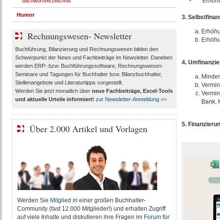
Erhöhun
Stichwortverzeichnis
Humor
3. Selbstfina
Erhöhu
Rechnungswesen- Newsletter
Erhöhu
Buchführung, Bilanzierung und Rechnungswesen bilden den
Schwerpunkt der News und Fachbeiträge im Newsletter. Daneben
4. Umfinanzi
werden ERP- bzw. Buchführungssoftware, Rechnungswesen-
Seminare und Tagungen für Buchhalter bzw. Bilanzbuchhalter,
Minder
Stellenangebote und Literaturtipps vorgestellt.
Vermin
Werden Sie jetzt monatlich über
neue Fachbeiträge, Excel-Tools
Vermin
und aktuelle Urteile
informiert!
zur Newsletter-Anmeldung >>
Bank, 
5. Finanzier
Über 2.000 Artikel und Vorlagen
Werden Sie
Mitglied
in einer großen Buchhalter-
Community (fast 12.000 Mitglieder!) und erhalten Zugriff
auf viele Inhalte und diskutieren ihre Fragen im
Forum für