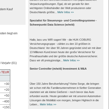
Verpackungs­lösungen. Egal, ob wir gerade für den
wichtigsten Onlinehändler der Welt produzieren oder
h dem Kauf
Deutschlands größte...
Mehr Infos >>
Spezialist für Steuerungs- und Controllingsysteme -
Schwerpunkt Data Science (w/m/d)
sten liegt ein
Hallo, lass uns WIR sagen! Wir - die HUK-COBURG
Versicherungsgruppe - zählen zu den 10 größten in
Deutschland. Vor über 90 Jahren gegründet sind wir mit über
13 Millionen Kund:innen heute der große Versicherer für
Privathaushalte und der größte deutsche Autoversicherer.
Dass wir oft preisgünstige...
Mehr Infos >>
 Vorjahr (01)
Senior Controller (m/w/d) Investment & M&A
in TEUR
+30
Über 150 Jahre Berufserfahrung? Keine Sorge, die bringen
wir schon mit! Als Familienunternehmen in fünfter Generation
+20
starteten wir als kleine Gießerei – noch bevor das Auto
+50
erfunden wurde. Heute gestalten wir mit unseren Automotive-
Lösungen die Mobilität von morgen, bringen Hightech in die
–400
Leben...
Mehr Infos >>
+150