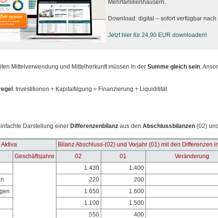
Mehrfamilienhäusern.
Download: digital – sofort verfügbar nac
Jetzt hier für 24,90 EUR downloaden!
iten Mittelverwendung und Mittelherkunft müssen in der
Summe
gleich
sein
. Anson
egel
: Investitionen + Kapitaltilgung = Finanzierung + Liquiditität
infachte Darstellung einer
Differenzenbilanz
aus den
Abschlussbilanzen
(02) und
Aktiva
Bilanz Abschluss-(02) und Vorjahr (01) mit den Differenzen 
Geschäftsjahre
02
01
Veränderung
1.430
1.400
en
220
200
gen
1.650
1.600
1.100
1.500
550
400