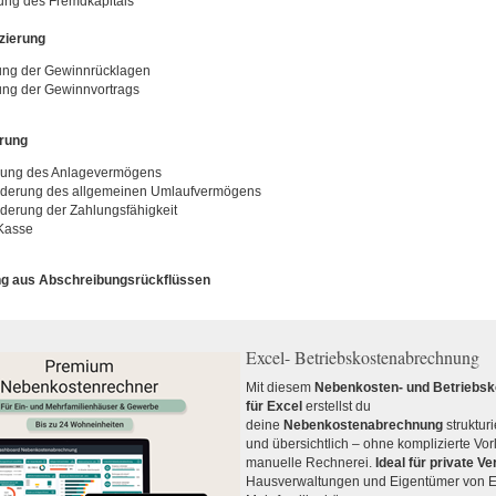
g des Fremdkapitals
nzierung
ng der Gewinnrücklagen
ng der Gewinnvortrags
erung
ung des Anlagevermögens
derung des allgemeinen Umlaufvermögens
derung der Zahlungsfähigkeit
Kasse
ung aus Abschreibungsrückflüssen
Excel- Betriebskostenabrechnung
Mit diesem
Nebenkosten- und Betriebs
für Excel
erstellst du
deine
Nebenkostenabrechnung
strukturi
und übersichtlich – ohne komplizierte Vo
manuelle Rechnerei.
Ideal für private V
Hausverwaltungen und Eigentümer von E