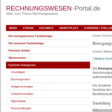
RECHNUNGSWESEN
-Portal.de
Alles zum Thema Rechnungswesen
NEWS
FORUM
FACHINFO
MARKTPLATZ
KARRIERE / STELL
Home
/
Fachin
Die meistgelesenen Fachbeiträge
Bewegungs
Die neuesten Fachbeiträge
Premium-Artikel
Günther Wittwe
Wissenstests
|
Weitere Fac
Fachinfo-Kategorien
Die
Bewegung
Grundlagen
Abrechnungsze
aufeinanderf
Buchungssätze
Die Zunahme 
Anlagevermoegen
Zunahme der 
Umlaufvermoegen
Beurteilung d
Eigenkapital
Darstellung
Rueckstellungen
Mittelverwend