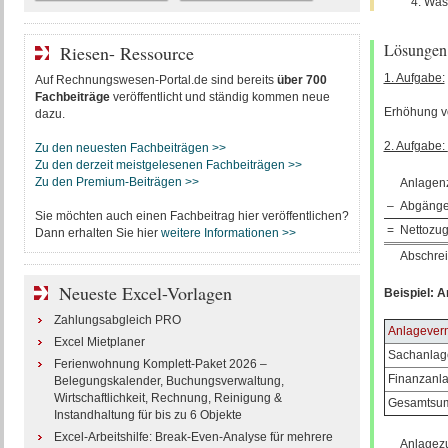
Was 
Lösungen
Riesen- Ressource
1. Aufgabe:
Auf Rechnungswesen-Portal.de sind bereits
über 700
Fachbeiträge
veröffentlicht und ständig kommen neue
Erhöhung v
dazu.
2. Aufgabe:
Zu den neuesten Fachbeiträgen >>
Zu den derzeit meistgelesenen Fachbeiträgen >>
Zu den Premium-Beiträgen >>
Anlagen
–
Abgäng
Sie möchten auch einen Fachbeitrag hier veröffentlichen?
=
Nettozug
Dann erhalten Sie hier
weitere Informationen >>
Abschre
Neueste Excel-Vorlagen
Beispiel:
A
Zahlungsabgleich PRO
Anlagever
Excel Mietplaner
Sachanlag
Ferienwohnung Komplett-Paket 2026 –
Finanzanl
Belegungskalender, Buchungsverwaltung,
Wirtschaftlichkeit, Rechnung, Reinigung &
Gesamtsu
Instandhaltung für bis zu 6 Objekte
Excel-Arbeitshilfe: Break-Even-Analyse für mehrere
Anlagez