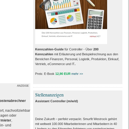
Kennzahlen-Guide
für Controller - Über
200
Kennzahlen
mit Erläuterung und Beispielrechnung aus den
Bereichen Finanzen, Personal, Logistik, Produktion, Einkauf,
Vertrieb, eCommerce und IT
.
Preis: E-Book
12,90 EUR
mehr >>
ANZEIGE
Stellenanzeigen
kostenabrechner
Assistant Controller (m/w/d)
ert, nachvollziehbar
rlagen oder
Deine Zukunft – perfekt verpackt. Smurfit Westrock gehört
ermieter
,
mit weltweit 100.000 Mitarbeiter­innen und Mitarbeitern in 40
in- und
Ländern zu den führenden Anbietern von papier­basierten