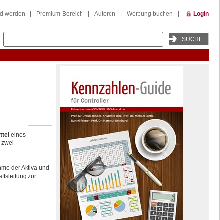
ed werden
|
Premium-Bereich
|
Autoren
|
Werbung buchen
|
Login
ttel
eines
 zwei
hme der Aktiva und
ftsleitung zur