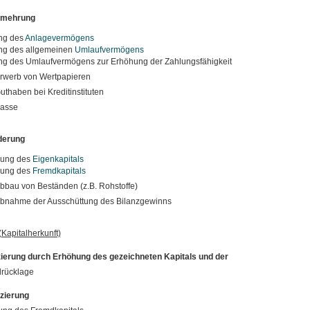
smehrung
ng des
Anlagevermögens
g des allgemeinen
Umlaufvermögens
g des Umlaufvermögens zur Erhöhung der Zahlungsfähigkeit
rwerb von Wertpapieren
uthaben bei Kreditinstituten
asse
derung
rung des
Eigenkapitals
rung des
Fremdkapitals
bbau von Beständen (z.B. Rohstoffe)
bnahme der Ausschüttung des Bilanzgewinns
(Kapitalherkunft)
zierung durch Erhöhung des gezeichneten Kapitals und der
rücklage
zierung