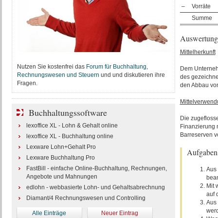
–
Vorräte
Summe
Auswertung
Mittelherkunft
Nutzen Sie kostenfrei das
Forum für Buchhaltung,
Dem Unterneh
Rechnungswesen und Steuern
und und diskutieren ihre
des gezeichne
Fragen.
den Abbau von
Mittelverwen
Buchhaltungssoftware
Die zugefloss
lexoffice XL - Lohn & Gehalt online
Finanzierung 
Barreserven v
lexoffice XL - Buchhaltung online
Lexware Lohn+Gehalt Pro
Aufgaben
Lexware Buchhaltung Pro
FastBill - einfache Online-Buchhaltung, Rechnungen,
Aus 
Angebote und Mahnungen
bean
Mit 
edlohn - webbasierte Lohn- und Gehaltsabrechnung
auf 
Diamant/4 Rechnungswesen und Controlling
Aus 
wer
Alle Einträge
Neuer Eintrag