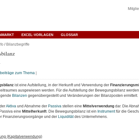
Mitgli
ENMARKT
EXCEL-VORLAGEN
GLOSSAR
fo
/
Bilanzbegriffe
bilanz
r
hbeiträge zum Thema
|
sbilanz
ist eine Aufstellung, in der Herkunft und Verwendung der
Finanzierungsmi
itraumes ausgewiesen werden. Für die Aufstellung der Bewegungsbilanz werden
olgende
Bilanzen
gegenübergestellt und Veränderungen der Bilanzposten ermittelt.
der
Aktiva
und Abnahme der
Passiva
stellen eine
Mittelverwendung
dar. Die Abna
Passiva eine
Mittelherkunft
. Die Bewegungsbilanz ist ein
Instrument
für die Geschä
er Finanzierungsvorgänge und der
Liquidität
des Unternehmens.
ung (Kapitalverwendung)