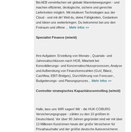
Bei AEB vereinfachen wir globale Warenbewegungen - und
machen effiziente, ökologische, sichere und gerechte
Lieferketten möglich. Mit intuitiven Technologien aus der
Cloud - und mit dir! Weil du, deine Fähigkeiten, Gedanken
und Ideen uns weiterbringen. Du bekommst bei uns den
Freiraum und offene ...
Mehr Infos >>
Specialist Finance (m/w/d)
Ihre Aufgaben: Erstellung von Monats‑, Quartals‑ und
Jahresabschlüssen nach HGB, Mitarbeit bei
Konsolidierungs‑ und Konzernabschlussprozessen, Analyse
und Aufbereitung von Finanzkennzahlen (GuV, Bilanz,
Cashflow, EBIT-Bridges), Durchführung von Forecast‑,
Budgetierungs‑ und Planungsprozes...
Mehr Infos >>
Controller strategisches Kapazitätscontrolling (w/m/d)
Hallo, lass uns WIR sagen! Wir - die HUK-COBURG
Versicherungsgruppe - zählen zu den 10 größten in
Deutschland. Vor über 90 Jahren gegründet sind wir mit über
13 Millionen Kund:innen heute der große Versicherer für
Privathaushalte und der größte deutsche Autoversicherer.