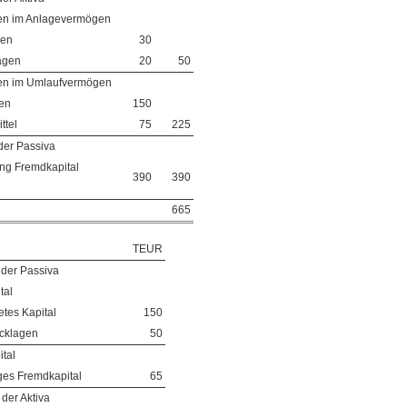
nen im Anlagevermögen
gen
30
agen
20
50
nen im Umlaufvermögen
en
150
ttel
75
225
er Passiva
ng Fremdkapital
390
390
665
TEUR
der Passiva
tal
tes Kapital
150
cklagen
50
tal
iges Fremdkapital
65
er Aktiva