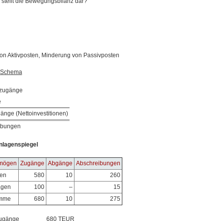
stellt die Bewegungsbilanz dar?
on Aktivposten, Minderung von Passivposten
Schema
zugänge
e
änge (Nettoinvestitionen)
ibungen
nlagenspiegel
mögen
Zugänge
Abgänge
Abschreibungen
en
580
10
260
agen
100
–
15
mme
680
10
275
ugänge
680 TEUR