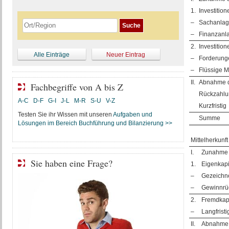
1.
Investitio
–
Sachanla
–
Finanzanl
2.
Investitio
Alle Einträge
Neuer Eintrag
–
Forderung
–
Flüssige Mi
II.
Abnahme d
Fachbegriffe von A bis Z
Rückzahlu
A-C
D-F
G-I
J-L
M-R
S-U
V-Z
Kurzfristig
Testen Sie ihr Wissen mit unseren
Aufgaben und
Summe
Lösungen im Bereich Buchführung und Bilanzierung >>
Mittelherkunft
I.
Zunahme 
Sie haben eine Frage?
1.
Eigenkapi
–
Gezeichne
–
Gewinnrü
2.
Fremdkapi
–
Langfrist
II.
Abnahme d