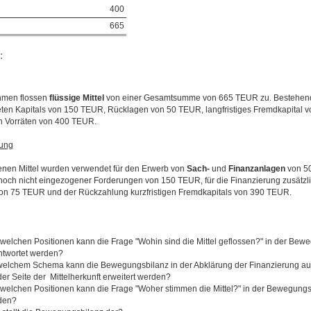
400
665
:
men flossen
flüssige
Mittel
von einer Gesamtsumme von 665 TEUR zu. Bestehen
ten Kapitals von 150 TEUR, Rücklagen von 50 TEUR, langfristiges Fremdkapital 
 Vorräten von 400 TEUR.
dung
enen Mittel wurden verwendet für den Erwerb von
Sach-
und
Finanzanlagen
von 50
noch nicht eingezogener Forderungen von 150 TEUR, für die Finanzierung zusätzl
on 75 TEUR und der Rückzahlung kurzfristigen Fremdkapitals von 390 TEUR.
welchen Positionen kann die Frage "Wohin sind die Mittel geflossen?" in der Bew
twortet werden?
welchem Schema kann die Bewegungsbilanz in der Abklärung der Finanzierung a
der Seite der Mittelherkunft erweitert werden?
welchen Positionen kann die Frage "Woher stimmen die Mittel?" in der Bewegungs
den?