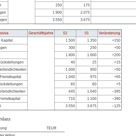
l
250
175
gen
1.900
2.075
ögen
3.550
3.675
ssiva
Geschäftsjahre
02
01
Veränderung
 Kapital
1.500
1.350
+150
agen
300
250
+50
1.800
1.600
+200
Rückstellungen
40
25
+15
Verbindlichkeiten
1.000
950
+50
 Fremdkapital
1.040
975
+65
Rückstellungen
65
60
+5
erbindlichkeiten
645
1.040
–395
 Fremdkapital
710
1.100
–390
l
3.550
3.675
–125
ilanz
dung
TEUR
er Aktiva