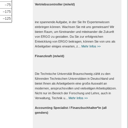
Vertriebscontroller (m/w/d)
–75
–175
–125
ine spannende Aufgabe, in der Sie Ihr Expertenwissen
einbringen können. Wachsen Sie mit uns gemeinsam! Wir
bieten Raum, um füreinander und miteinander die Zukunft
von ERGO zu gestalten. Da Sie zur erfolgreichen
Entwicklung von ERGO beitragen, können Sie von uns als
Arbeitgeber einiges erwarten, z...
Mehr Infos >>
Finanzkraft (m/w/d)
Die Technische Universität Braunschweig zählt zu den
führenden Technischen Universitäten in Deutschland und
bietet Ihnen als Arbeit­geberin eine große Auswahl an
modernen, anspruchsvollen und vielseitigen Arbeits­plätzen.
Nicht nur im Bereich der Forschung und Lehre, auch in
Verwaltung, Technik u...
Mehr Infos >>
Accounting Specialist / Finanzbuchhalter*in (all
genders)