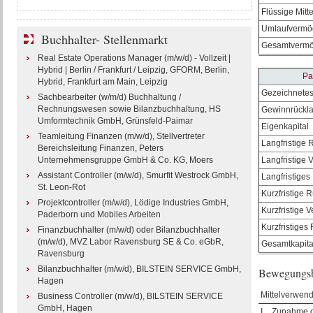
Flüssige Mitte
Umlaufvermö
Buchhalter- Stellenmarkt
Gesamtverm
Real Estate Operations Manager (m/w/d) - Vollzeit |
Hybrid | Berlin / Frankfurt / Leipzig, GFORM, Berlin,
Pa
Hybrid, Frankfurt am Main, Leipzig
Gezeichnetes
Sachbearbeiter (w/m/d) Buchhaltung /
Rechnungswesen sowie Bilanzbuchhaltung, HS
Gewinnrückl
Umformtechnik GmbH, Grünsfeld-Paimar
Eigenkapital
Teamleitung Finanzen (m/w/d), Stellvertreter
Langfristige 
Bereichsleitung Finanzen, Peters
Unternehmensgruppe GmbH & Co. KG, Moers
Langfristige 
Assistant Controller (m/w/d), Smurfit Westrock GmbH,
Langfristiges
St. Leon-Rot
Kurzfristige 
Projektcontroller (m/w/d), Lödige Industries GmbH,
Kurzfristige V
Paderborn und Mobiles Arbeiten
Kurzfristiges
Finanzbuchhalter (m/w/d) oder Bilanzbuchhalter
(m/w/d), MVZ Labor Ravensburg SE & Co. eGbR,
Gesamtkapita
Ravensburg
Bilanzbuchhalter (m/w/d), BILSTEIN SERVICE GmbH,
Bewegungsb
Hagen
Mittelverwen
Business Controller (m/w/d), BILSTEIN SERVICE
GmbH, Hagen
I.
Zunahme d