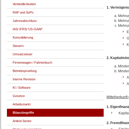
Verbindlichkeiten
1. Vermögen
RAP und SoPo
Mehru
Mehrun
Jahresabschluss
Mehrun
IAS/ IFRS/ US-GAAP
E
Konsolidierung
G
K
Steuern
Umsatzsteuer
2. Kapitalmin
Firmenwagen / Fahrtenbuch
Minde
Betriebspruefung
Minde
A
Interne Revision
A
KI / Software
Gesetze
Mittelherkunft 
Arbeitsmarkt
1. Eigenfinan
Bilanzbegriffe
Kapital
Artikel-Serien
2. Fremdfinan