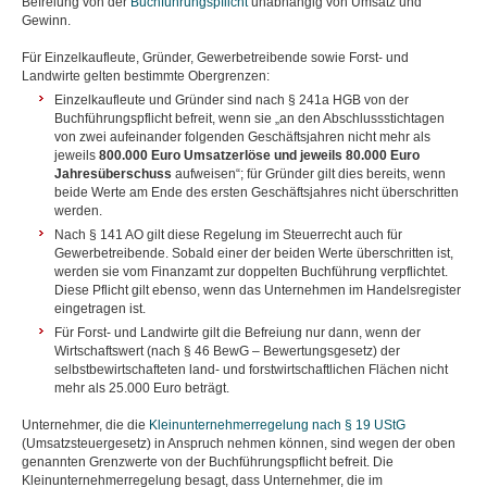
Befreiung von der
Buchführungspflicht
unabhängig von Umsatz und
Gewinn.
Für Einzelkaufleute, Gründer, Gewerbetreibende sowie Forst- und
Landwirte gelten bestimmte Obergrenzen:
Einzelkaufleute und Gründer sind nach § 241a HGB von der
Buchführungspflicht befreit, wenn sie „an den Abschlussstichtagen
von zwei aufeinander folgenden Geschäftsjahren nicht mehr als
jeweils
800.000 Euro Umsatzerlöse und jeweils 80.000 Euro
Jahresüberschuss
aufweisen“; für Gründer gilt dies bereits, wenn
beide Werte am Ende des ersten Geschäftsjahres nicht überschritten
werden.
Nach § 141 AO gilt diese Regelung im Steuerrecht auch für
Gewerbetreibende. Sobald einer der beiden Werte überschritten ist,
werden sie vom Finanzamt zur doppelten Buchführung verpflichtet.
Diese Pflicht gilt ebenso, wenn das Unternehmen im Handelsregister
eingetragen ist.
Für Forst- und Landwirte gilt die Befreiung nur dann, wenn der
Wirtschaftswert (nach § 46 BewG – Bewertungsgesetz) der
selbstbewirtschafteten land- und forstwirtschaftlichen Flächen nicht
mehr als 25.000 Euro beträgt.
Unternehmer, die die
Kleinunternehmerregelung nach § 19 UStG
(Umsatzsteuergesetz) in Anspruch nehmen können, sind wegen der oben
genannten Grenzwerte von der Buchführungspflicht befreit. Die
Kleinunternehmerregelung besagt, dass Unternehmer, die im