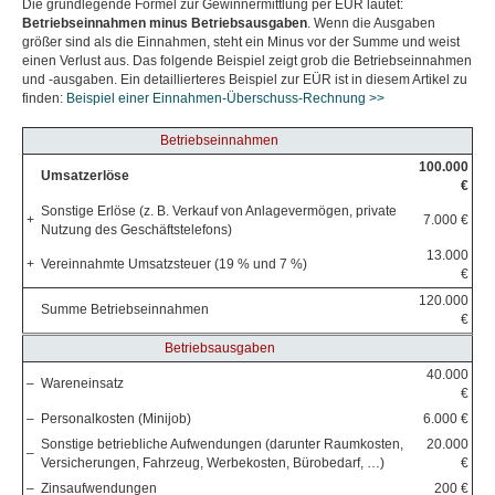
Die grundlegende Formel zur Gewinnermittlung per EÜR lautet:
Betriebseinnahmen minus Betriebsausgaben
. Wenn die Ausgaben
größer sind als die Einnahmen, steht ein Minus vor der Summe und weist
einen Verlust aus. Das folgende Beispiel zeigt grob die Betriebseinnahmen
und -ausgaben. Ein detaillierteres Beispiel zur EÜR ist in diesem Artikel zu
finden:
Beispiel einer Einnahmen-Überschuss-Rechnung >>
Betriebseinnahmen
100.000
Umsatzerlöse
€
Sonstige Erlöse (z. B. Verkauf von Anlagevermögen, private
+
7.000 €
Nutzung des Geschäftstelefons)
13.000
+
Vereinnahmte Umsatzsteuer (19 % und 7 %)
€
120.000
Summe Betriebseinnahmen
€
Betriebsausgaben
40.000
–
Wareneinsatz
€
–
Personalkosten (Minijob)
6.000 €
Sonstige betriebliche Aufwendungen (darunter Raumkosten,
20.000
–
Versicherungen, Fahrzeug, Werbekosten, Bürobedarf, …)
€
–
Zinsaufwendungen
200 €