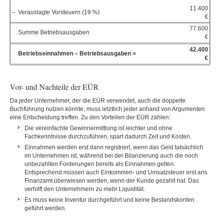
11.400
–
Verauslagte Vorsteuern (19 %)
€
77.600
Summe Betriebsausgaben
€
42.400
Betriebseinnahmen – Betriebsausgaben =
€
Vor- und Nachteile der EÜR
Da jeder Unternehmer, der die EÜR verwendet, auch die doppelte
Buchführung nutzen könnte, muss letztlich jeder anhand von Argumenten
eine Entscheidung treffen. Zu den Vorteilen der EÜR zählen:
Die vereinfachte Gewinnermittlung ist leichter und ohne
Fachkenntnisse durchzuführen, spart dadurch Zeit und Kosten.
Einnahmen werden erst dann registriert, wenn das Geld tatsächlich
im Unternehmen ist, während bei der Bilanzierung auch die noch
unbezahlten Forderungen bereits als Einnahmen gelten.
Entsprechend müssen auch Einkommen- und Umsatzsteuer erst ans
Finanzamt überwiesen werden, wenn der Kunde gezahlt hat. Das
verhilft den Unternehmern zu mehr Liquidität.
Es muss keine Inventur durchgeführt und keine Bestandskonten
geführt werden.