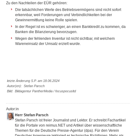
Zu den Nachteilen der EÜR gehören:
Die tatsächlichen Werte des Betriebsvermögens sind nicht sofort
erkennbar, weil Forderungen und Verbindlichkeiten bei der
Gewinnermittlung keine Rolle spielen.
In der Regel ist es schwieriger, an einen Bankkredit zu kommen, da
Banken die Bilanzierung bevorzugen.
Wegen der fehlenden Inventur ist nicht sichtbar, mit welchem
Wareneinsatz der Umsatz erzielt wurde.
letzte Änderung S.P. am 18.06.2024
Autor(en): Stefan Parsch
Bild: Bildagentur PantherMedia / focuspocusltd
Autor:in
Herr Stefan Parsch
Stefan Parsch ist freier Journalist und Lektor. Er schreibt Fachartikel
für die Portale von reimus.NET und Artikel über wissenschaftliche
Themen für die Deutsche Presse-Agentur (dpa). Für den Verein
Deutscher Ingenieure lektoriert er technische Richtlinien. Mehr als