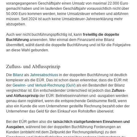
vorangegangenen Geschäftsjahr einen Umsatz von maximal 22.000 Euro
gemacht haben und im laufenden Geschäftsjahr voraussichtlich nicht über
50.000 Euro kommen werden, keine Umsatzsteuer erheben und abführen
müssen. Seit 2024 ist auch keine Umsatzsteuer-Jahreserklärung mehr
abzugeben.
Auch wer nicht buchführungspflichtig ist, kann
freiwillig die doppelte
Buchführung
anwenden. Wer einmal dem Finanzamt eine Bilanz
übermittelt, wählt damit die doppelte Buchführung und ist für die Folgejahre
an diese Wahl gebunden.
Zufluss- und Abflussprinzip
Die
Bilanz
als
Jahresabschluss
in der doppelten Buchführung ist deutlich
komplexer als die EÜR. Das ist schon daran erkennbar, dass die EÜR mit
der
Gewinn- und Verlust-Rechnung (GuV)
als ein Bestandteil der Bilanz
vergleichbar ist. Ein entscheidender Unterschied ist jedoch das
Zufluss-
und Abflussprinzip
der EÜR: Betriebseinnahmen und -ausgaben werden
genau dann registriert, wenn die entsprechende Geldsumme fließt, wenn
also ein Kunde die vom Unternehmer gestellte Rechnung bezahlt oder der
Unternehmer das Geld für den Einkauf von Rohstoffen überweist.
Bei der EÜR gelten also die
tatsächlich stattgefundenen Einnahmen und
Ausgaben
, während bei der doppelten Buchführung Forderungen an
Kunden (entsteht mit dem Zeitpunkt der Rechnungstellung) zu den