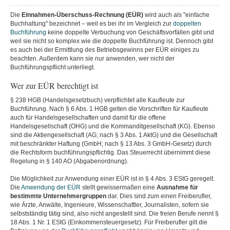
Die
Einnahmen-Überschuss-Rechnung (EÜR)
wird auch als "einfache
Buchhaltung" bezeichnet – weil es bei ihr im Vergleich zur
doppelten
Buchführung
keine doppelte Verbuchung von Geschäftsvorfällen gibt und
weil sie nicht so komplex wie die doppelte Buchführung ist. Dennoch gibt
es auch bei der Ermittlung des Betriebsgewinns per EÜR einiges zu
beachten. Außerdem kann sie nur anwenden, wer nicht der
Buchführungspflicht unterliegt.
Wer zur EÜR berechtigt ist
§ 238 HGB (Handelsgesetzbuch) verpflichtet alle Kaufleute zur
Buchführung. Nach § 6 Abs. 1 HGB gelten die Vorschriften für Kaufleute
auch für Handelsgesellschaften und damit für die offene
Handelsgesellschaft (OHG) und die Kommanditgesellschaft (KG). Ebenso
sind die Aktiengesellschaft (AG; nach § 3 Abs. 1 AktG) und die Gesellschaft
mit beschränkter Haftung (GmbH; nach § 13 Abs. 3 GmbH-Gesetz) durch
die Rechtsform buchführungspflichtig. Das Steuerrecht übernimmt diese
Regelung in § 140 AO (Abgabenordnung).
Die Möglichkeit zur Anwendung einer EÜR ist in § 4 Abs. 3 EStG geregelt.
Die
Anwendung der EÜR
stellt gewissermaßen eine
Ausnahme für
bestimmte Unternehmergruppen
dar. Dies sind zum einen Freiberufler,
wie Ärzte, Anwälte, Ingenieure, Wissenschaftler, Journalisten, sofern sie
selbstständig tätig sind, also nicht angestellt sind. Die freien Berufe nennt §
18 Abs. 1 Nr. 1 EStG (Einkommensteuergesetz). Für Freiberufler gilt die