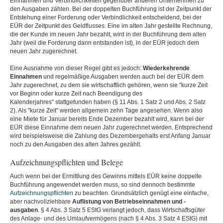
Einnahmen und Verbindlichkeiten gegenüber anderen Unternehmen zu
den Ausgaben zählen. Bei der doppelten Buchführung ist der Zeitpunkt der
Entstehung einer Forderung oder Verbindlichkeit entscheidend, bei der
EÜR der Zeitpunkt des Geldflusses. Eine im alten Jahr gestellte Rechnung,
die der Kunde im neuen Jahr bezahlt, wird in der Buchführung dem alten
Jahr (weil die Forderung dann entstanden ist), in der EÜR jedoch dem
neuen Jahr zugerechnet.
Eine Ausnahme von dieser Regel gibt es jedoch:
Wiederkehrende
Einnahmen
und regelmäßige Ausgaben werden auch bei der EÜR dem
Jahr zugerechnet, zu dem sie wirtschaftlich gehören, wenn sie "kurze Zeit
vor Beginn oder kurze Zeit nach Beendigung des
Kalenderjahres" stattgefunden haben (§ 11 Abs. 1 Satz 2 und Abs. 2 Satz
2). Als "kurze Zeit" werden allgemein zehn Tage angesehen. Wenn also
eine Miete für Januar bereits Ende Dezember bezahlt wird, kann bei der
EÜR diese Einnahme dem neuen Jahr zugerechnet werden. Entsprechend
wird beispielsweise die Zahlung des Dezembergehalts erst Anfang Januar
noch zu den Ausgaben des alten Jahres gezählt.
Aufzeichnungspflichten und Belege
Auch wenn bei der Ermittlung des Gewinns mittels EÜR keine doppelte
Buchführung angewendet werden muss, so sind dennoch bestimmte
Aufzeichnungspflichten
zu beachten. Grundsätzlich genügt eine einfache,
aber nachvollziehbare
Auflistung von Betriebseinnahmen und -
ausgaben
. § 4 Abs. 3 Satz 5 EStG verlangt jedoch, dass Wirtschaftsgüter
des Anlage- und des Umlaufvermögens (nach § 4 Abs. 3 Satz 4 EStG) mit