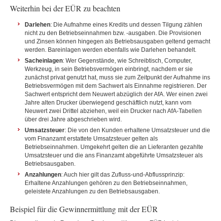
Weiterhin bei der EÜR zu beachten
Darlehen
: Die Aufnahme eines Kredits und dessen Tilgung zählen
nicht zu den Betriebseinnahmen bzw. -ausgaben. Die Provisionen
und Zinsen können hingegen als Betriebsausgaben geltend gemacht
werden. Bareinlagen werden ebenfalls wie Darlehen behandelt.
Sacheinlagen
: Wer Gegenstände, wie Schreibtisch, Computer,
Werkzeug, in sein Betriebsvermögen einbringt, nachdem er sie
zunächst privat genutzt hat, muss sie zum Zeitpunkt der Aufnahme ins
Betriebsvermögen mit dem Sachwert als Einnahme registrieren. Der
Sachwert entspricht dem Neuwert abzüglich der AfA. Wer einen zwei
Jahre alten Drucker überwiegend geschäftlich nutzt, kann vom
Neuwert zwei Drittel abziehen, weil ein Drucker nach AfA-Tabellen
über drei Jahre abgeschrieben wird.
Umsatzsteuer
: Die von den Kunden erhaltene Umsatzsteuer und die
vom Finanzamt erstattete Umsatzsteuer gelten als
Betriebseinnahmen. Umgekehrt gelten die an Lieferanten gezahlte
Umsatzsteuer und die ans Finanzamt abgeführte Umsatzsteuer als
Betriebsausgaben.
Anzahlungen
: Auch hier gilt das Zufluss-und-Abflussprinzip:
Erhaltene Anzahlungen gehören zu den Betriebseinnahmen,
geleistete Anzahlungen zu den Betriebsausgaben.
Beispiel für die Gewinnermittlung mit der EÜR