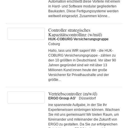
Automation erschließt diese Vorteile mit einem
in Hard- und Software modular gegliederten
Baukasten. Diese Fertigungs­systeme werden
weltweit eingesetzt. Zusammen könne...
Controller strategisches
Kapazitätscontrolling (w/m/d)
HUK-COBURG Versicherungsgruppe
Coburg
Hallo, lass uns WIR sagen! Wir - die HUK-
COBURG Versicherungsgruppe - zählen zu
den 10 größten in Deutschland. Vor über 90
Jahren gegründet sind wir mit über 13
Millionen Kund:innen heute der große
Versicherer für Privathaushalte und der
größte...
Vertriebscontroller (m/w/d)
ERGO Group AG'
Düsseldorf
ine spannende Aufgabe, in der Sie Ihr
Expertenwissen einbringen können. Wachsen
Sie mit uns gemeinsam! Wir bieten Raum, um
füreinander und miteinander die Zukunft von
ERGO zu gestalten. Da Sie zur erfolgreichen