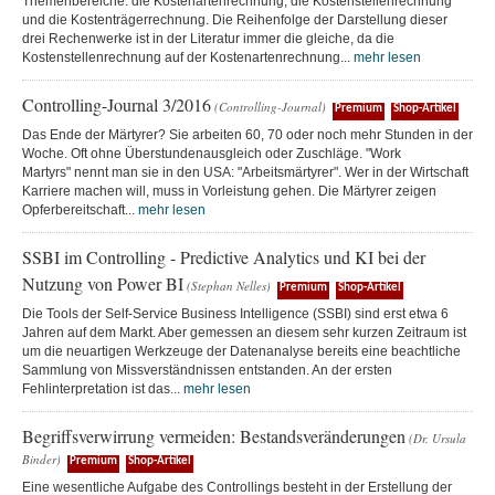
Themenbereiche: die Kostenartenrechnung, die Kostenstellenrechnung
und die Kostenträgerrechnung. Die Reihenfolge der Darstellung dieser
drei Rechenwerke ist in der Literatur immer die gleiche, da die
Kostenstellenrechnung auf der Kostenartenrechnung...
mehr lesen
Controlling-Journal 3/2016
(Controlling-Journal)
Premium
Shop-Artikel
Das Ende der Märtyrer? Sie arbeiten 60, 70 oder noch mehr Stunden in der
Woche. Oft ohne Überstundenausgleich oder Zuschläge. "Work
Martyrs" nennt man sie in den USA: "Arbeitsmärtyrer". Wer in der Wirtschaft
Karriere machen will, muss in Vorleistung gehen. Die Märtyrer zeigen
Opferbereitschaft...
mehr lesen
SSBI im Controlling - Predictive Analytics und KI bei der
Nutzung von Power BI
(Stephan Nelles)
Premium
Shop-Artikel
Die Tools der Self-Service Business Intelligence (SSBI) sind erst etwa 6
Jahren auf dem Markt. Aber gemessen an diesem sehr kurzen Zeitraum ist
um die neuartigen Werkzeuge der Datenanalyse bereits eine beachtliche
Sammlung von Missverständnissen entstanden. An der ersten
Fehlinterpretation ist das...
mehr lesen
Begriffsverwirrung vermeiden: Bestandsveränderungen
(Dr. Ursula
Binder)
Premium
Shop-Artikel
Eine wesentliche Aufgabe des Controllings besteht in der Erstellung der