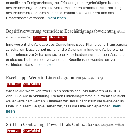
monatlichen Erfolgsrechnung zur Erfassung und regelmäßigen Kontrolle
des Betriebsergebnisses. Die vorherrschenden Verfahren zur Ermittlung
des Betriebsergebnisses sind das Gesamtkostenverfahren und das
Umsatzkostenverfahren...
mehr lesen
Begriffsverwirrung vermeiden: Beschäftigungsabweichung
(Prof.
Dr. Ursula Binder)
Premium
Shop-Artikel
Eine wesentliche Aufgabe des Controllings ist es, Klarheit und Transparenz
zu schaffen. Dazu gehört nicht nur die Datensammlung und Aufbereitung in
Unternehmen zur Schaffung sicherer Entscheidungsgrundlagen. Auch die
eindeutige Definition der verwendeten Begriffe ist notwendig, um zu
verhindern, dass...
mehr lesen
Excel-Tipp: Werte in Liniendiagrammen
(Kristoffer Ditz)
Premium
Shop-Artikel
Wie Sie die Werte von zwei Linien professionell visualisieren VORHER:
Abb. 1 So wie in Abbildung 1 sehen Liniendiagramme aus, wenn Sie nicht
weiter verfeinert werden. Kümmern wir uns zunächst um die Werte der Ist-
Linie. In diesem Beispiel sehen wir, dass die Linie ab September...
mehr
lesen
SSBI im Controlling: Power BI als Online-Service
(Stephan Nelles)
Premium
Shop-Artikel