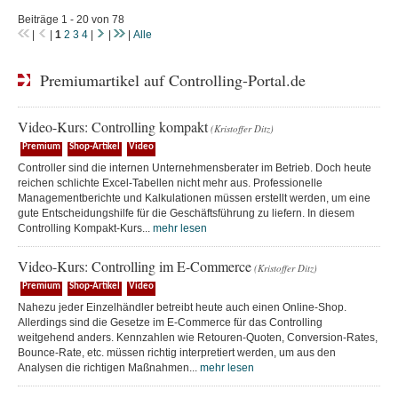
Beiträge 1 - 20 von 78
|
|
1
2
3
4
|
|
|
Alle
Premiumartikel auf Controlling-Portal.de
Video-Kurs: Controlling kompakt
(Kristoffer Ditz)
Premium
Shop-Artikel
Video
Controller sind die internen Unternehmensberater im Betrieb. Doch heute
reichen schlichte Excel-Tabellen nicht mehr aus. Professionelle
Managementberichte und Kalkulationen müssen erstellt werden, um eine
gute Entscheidungshilfe für die Geschäftsführung zu liefern. In diesem
Controlling Kompakt-Kurs...
mehr lesen
Video-Kurs: Controlling im E-Commerce
(Kristoffer Ditz)
Premium
Shop-Artikel
Video
Nahezu jeder Einzelhändler betreibt heute auch einen Online-Shop.
Allerdings sind die Gesetze im E-Commerce für das Controlling
weitgehend anders. Kennzahlen wie Retouren-Quoten, Conversion-Rates,
Bounce-Rate, etc. müssen richtig interpretiert werden, um aus den
Analysen die richtigen Maßnahmen...
mehr lesen