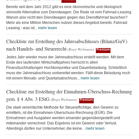
Bereits seit dem Jahr 2012 gibt es eine ökonomische und ökologisch
sinnvolle Alternative zum Dienstwagen. Die Rede ist vom Fahrrad-Leasing.
Warum also nicht den Dienstwagen gegen das Dienstfahrrad tauschen?
Mehr als eine Million Menschen nutzen dieses Angebot bereits. Fahrrad-
Leasing - was ist...
mehr lesen
Checkliste zur Erstellung des Jahresabschlusses (Bilanz/GuV)
nach Handels- und Steuerrecht
(Birgit Wichmann)
Premium
Jedes Jahr wieder muss der Jahresabschluss erstellt werden. Mit dem
Ende des laufenden Wirtschaftsjahres herrscht in allen
Finanzbuchhaltungen Hochkonjunktur und Dauerbelastung. Schließlich
muss der Jahresabschluss vorbereitet werden. Fällt diese Belastung noch
mit einem Monats- und Quartalsabschluss...
mehr lesen
Checkliste zur Erstellung der Einnahmen-Überschuss-Rechnung
gem. § 4 Abs. 3 EStG
(Birgit Wichmann)
Premium
Die stark vereinfachte Methode für Steuerpflichtige, den Gewinn zu
ermitteln, ist die Einnahmen-Überschuss-Rechnung (EÜR). Die
Einnahmen und Ausgaben werden einander gegenübergestellt und
miteinander verrechnet. Das Ergebnis ist ein Gewinn oder Verlust.
Allerdings dürfen nur Unternehmer, die keine...
mehr lesen