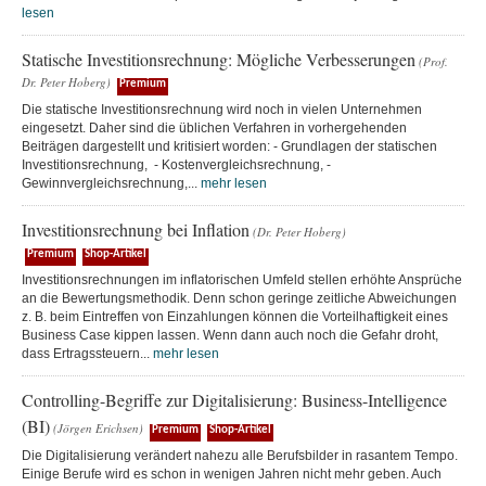
lesen
Statische Investitionsrechnung: Mögliche Verbesserungen
(Prof.
Dr. Peter Hoberg)
Premium
Die statische Investitionsrechnung wird noch in vielen Unternehmen
eingesetzt. Daher sind die üblichen Verfahren in vorhergehenden
Beiträgen dargestellt und kritisiert worden: - Grundlagen der statischen
Investitionsrechnung, - Kostenvergleichsrechnung, -
Gewinnvergleichsrechnung,...
mehr lesen
Investitionsrechnung bei Inflation
(Dr. Peter Hoberg)
Premium
Shop-Artikel
Investitionsrechnungen im inflatorischen Umfeld stellen erhöhte Ansprüche
an die Bewertungsmethodik. Denn schon geringe zeitliche Abweichungen
z. B. beim Eintreffen von Einzahlungen können die Vorteilhaftigkeit eines
Business Case kippen lassen. Wenn dann auch noch die Gefahr droht,
dass Ertragssteuern...
mehr lesen
Controlling-Begriffe zur Digitalisierung: Business-Intelligence
(BI)
(Jörgen Erichsen)
Premium
Shop-Artikel
Die Digitalisierung verändert nahezu alle Berufsbilder in rasantem Tempo.
Einige Berufe wird es schon in wenigen Jahren nicht mehr geben. Auch