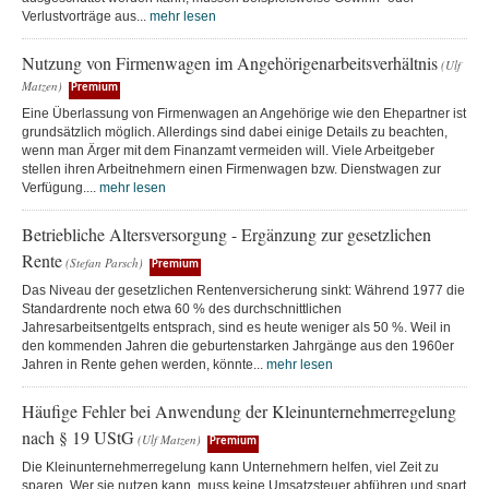
Verlustvorträge aus...
mehr lesen
Nutzung von Firmenwagen im Angehörigenarbeitsverhältnis
(Ulf
Matzen)
Premium
Eine Überlassung von Firmenwagen an Angehörige wie den Ehepartner ist
grundsätzlich möglich. Allerdings sind dabei einige Details zu beachten,
wenn man Ärger mit dem Finanzamt vermeiden will. Viele Arbeitgeber
stellen ihren Arbeitnehmern einen Firmenwagen bzw. Dienstwagen zur
Verfügung....
mehr lesen
Betriebliche Altersversorgung - Ergänzung zur gesetzlichen
Rente
(Stefan Parsch)
Premium
Das Niveau der gesetzlichen Rentenversicherung sinkt: Während 1977 die
Standardrente noch etwa 60 % des durchschnittlichen
Jahresarbeitsentgelts entsprach, sind es heute weniger als 50 %. Weil in
den kommenden Jahren die geburtenstarken Jahrgänge aus den 1960er
Jahren in Rente gehen werden, könnte...
mehr lesen
Häufige Fehler bei Anwendung der Kleinunternehmerregelung
nach § 19 UStG
(Ulf Matzen)
Premium
Die Kleinunternehmerregelung kann Unternehmern helfen, viel Zeit zu
sparen. Wer sie nutzen kann, muss keine Umsatzsteuer abführen und spart