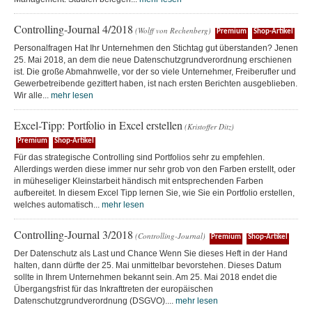
Controlling-Journal 4/2018
(Wolff von Rechenberg)
Premium
Shop-Artikel
Personalfragen Hat Ihr Unternehmen den Stichtag gut überstanden? Jenen
25. Mai 2018, an dem die neue Datenschutzgrundverordnung erschienen
ist. Die große Abmahnwelle, vor der so viele Unternehmer, Freiberufler und
Gewerbetreibende gezittert haben, ist nach ersten Berichten ausgeblieben.
Wir alle...
mehr lesen
Excel-Tipp: Portfolio in Excel erstellen
(Kristoffer Ditz)
Premium
Shop-Artikel
Für das strategische Controlling sind Portfolios sehr zu empfehlen.
Allerdings werden diese immer nur sehr grob von den Farben erstellt, oder
in müheseliger Kleinstarbeit händisch mit entsprechenden Farben
aufbereitet. In diesem Excel Tipp lernen Sie, wie Sie ein Portfolio erstellen,
welches automatisch...
mehr lesen
Controlling-Journal 3/2018
(Controlling-Journal)
Premium
Shop-Artikel
Der Datenschutz als Last und Chance Wenn Sie dieses Heft in der Hand
halten, dann dürfte der 25. Mai unmittelbar bevorstehen. Dieses Datum
sollte in Ihrem Unternehmen bekannt sein. Am 25. Mai 2018 endet die
Übergangsfrist für das Inkrafttreten der europäischen
Datenschutzgrundverordnung (DSGVO)....
mehr lesen