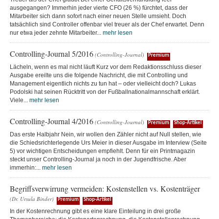
ausgegangen? Immerhin jeder vierte CFO (26 %) fürchtet, dass der
Mitarbeiter sich dann sofort nach einer neuen Stelle umsieht. Doch
tatsächlich sind Controller offenbar viel treuer als der Chef erwartet. Denn
nur etwa jeder zehnte Mitarbeiter...
mehr lesen
Controlling-Journal 5/2016
(Controlling-Journal)
Premium
Lächeln, wenn es mal nicht läuft Kurz vor dem Redaktionsschluss dieser
Ausgabe ereilte uns die folgende Nachricht, die mit Controlling und
Management eigentlich nichts zu tun hat – oder vielleicht doch? Lukas
Podolski hat seinen Rücktritt von der Fußballnationalmannschaft erklärt.
Viele...
mehr lesen
Controlling-Journal 4/2016
(Controlling-Journal)
Premium
Shop-Artikel
Das erste Halbjahr Nein, wir wollen den Zähler nicht auf Null stellen, wie
die Schiedsrichterlegende Urs Meier in dieser Ausgabe im Interview (Seite
5) vor wichtigen Entscheidungen empfiehlt. Denn für ein Printmagazin
steckt unser Controlling-Journal ja noch in der Jugendfrische. Aber
immerhin:...
mehr lesen
Begriffsverwirrung vermeiden: Kostenstellen vs. Kostenträger
(Dr. Ursula Binder)
Premium
Shop-Artikel
In der Kostenrechnung gibt es eine klare Einteilung in drei große