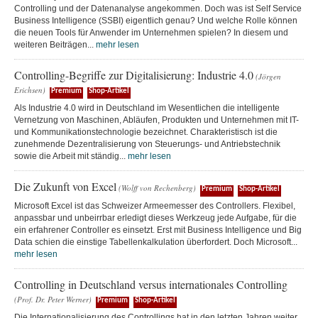
Controlling und der Datenanalyse angekommen. Doch was ist Self Service
Business Intelligence (SSBI) eigentlich genau? Und welche Rolle können
die neuen Tools für Anwender im Unternehmen spielen? In diesem und
weiteren Beiträgen...
mehr lesen
Controlling-Begriffe zur Digitalisierung: Industrie 4.0
(Jörgen
Erichsen)
Premium
Shop-Artikel
Als Industrie 4.0 wird in Deutschland im Wesentlichen die intelligente
Vernetzung von Maschinen, Abläufen, Produkten und Unternehmen mit IT-
und Kommunikationstechnologie bezeichnet. Charakteristisch ist die
zunehmende Dezentralisierung von Steuerungs- und Antriebstechnik
sowie die Arbeit mit ständig...
mehr lesen
Die Zukunft von Excel
(Wolff von Rechenberg)
Premium
Shop-Artikel
Microsoft Excel ist das Schweizer Armeemesser des Controllers. Flexibel,
anpassbar und unbeirrbar erledigt dieses Werkzeug jede Aufgabe, für die
ein erfahrener Controller es einsetzt. Erst mit Business Intelligence und Big
Data schien die einstige Tabellenkalkulation überfordert. Doch Microsoft...
mehr lesen
Controlling in Deutschland versus internationales Controlling
(Prof. Dr. Peter Werner)
Premium
Shop-Artikel
Die Internationalisierung des Controllings hat in den letzten Jahren weiter