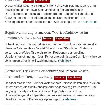
Premium
Shop-Artikel
Dieser Artikel ist der erste Artikel einer Reihe von Beiträgen, die sich mit
bewussten oder unbewussten Manipulationen an grafischen
Darstellungen, Tabellen und Rechenergebnissen befasst und deren
Auswirkungen auf die Interpretation des Dargestellten und die
Konsequenzen für darauf basierende Schlussfolgerungen...
mehr lesen
Begriffsverwirrung vermeiden: Wieviel Cashflow ist im
Gewinn?
(Dr. Ursula Binder)
Premium
Shop-Artikel
Schaut man sich die Kapitalflussrechnungen von Unternehmen an, die
diese im Rahmen ihres Geschäftsberichts veröffentlichen, findet man
verwirrender Weise für die einzelnen Positionen der jeweiligen
Überleitungsrechnungen (vom Periodenergebnis zum Cashflow) teilweise
völlig unterschiedliche Bezeichnungen...
mehr lesen
Controllers Trickkiste: Perspektiven von Personalkosten
auseinanderhalten
(Dr. Peter Hoberg)
Premium
Shop-Artikel
Headcountansatz vs. Stundenkostenansatz Personalkosten sind in vielen
Unternehmen die zweitwichtigste oder sogar wichtigste Kostenart. Eine
sorgfältige Analyse ist somit sehr wichtig. Dabei müssen die
Untersuchungen die folgenden beiden Perspektiven unterscheiden: -
Headcountansatz: Die Personalplanungen...
mehr lesen