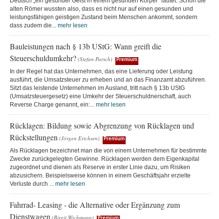
Deutsch „ein gesunder Geist in einem gesunden Körper“ lautet. Schon die
alten Römer wussten also, dass es nicht nur auf einen gesunden und
leistungsfähigen geistigen Zustand beim Menschen ankommt, sondern
dass zudem die...
mehr lesen
Bauleistungen nach § 13b UStG: Wann greift die
Steuerschuldumkehr?
(Stefan Parsch)
Premium
In der Regel hat das Unternehmen, das eine Lieferung oder Leistung
ausführt, die Umsatzsteuer zu erheben und an das Finanzamt abzuführen.
Sitzt das leistende Unternehmen im Ausland, tritt nach § 13b UStG
(Umsatzsteuergesetz) eine Umkehr der Steuerschuldnerschaft, auch
Reverse Charge genannt, ein:...
mehr lesen
Rücklagen: Bildung sowie Abgrenzung von Rücklagen und
Rückstellungen
(Jörgen Erichsen)
Premium
Als Rücklagen bezeichnet man die von einem Unternehmen für bestimmte
Zwecke zurückgelegten Gewinne. Rücklagen werden dem Eigenkapital
zugeordnet und dienen als Reserve in erster Linie dazu, um Risiken
abzusichern. Beispielsweise können in einem Geschäftsjahr erzielte
Verluste durch ...
mehr lesen
Fahrrad- Leasing - die Alternative oder Ergänzung zum
Dienstwagen
(Birgit Wichmann)
Premium