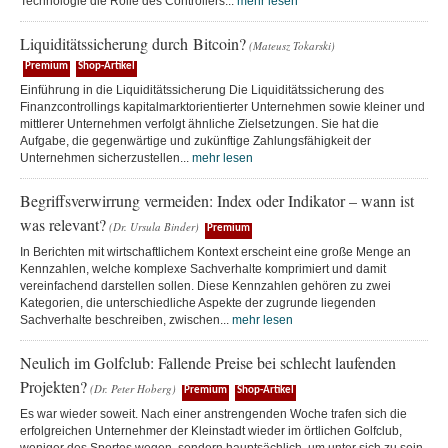
Technologie die Rolle des Controllers...
mehr lesen
Liquiditätssicherung durch Bitcoin?
(Mateusz Tokarski)
Premium
Shop-Artikel
Einführung in die Liquiditätssicherung Die Liquiditätssicherung des
Finanzcontrollings kapitalmarktorientierter Unternehmen sowie kleiner und
mittlerer Unternehmen verfolgt ähnliche Zielsetzungen. Sie hat die
Aufgabe, die gegenwärtige und zukünftige Zahlungsfähigkeit der
Unternehmen sicherzustellen...
mehr lesen
Begriffsverwirrung vermeiden: Index oder Indikator – wann ist
was relevant?
(Dr. Ursula Binder)
Premium
In Berichten mit wirtschaftlichem Kontext erscheint eine große Menge an
Kennzahlen, welche komplexe Sachverhalte komprimiert und damit
vereinfachend darstellen sollen. Diese Kennzahlen gehören zu zwei
Kategorien, die unterschiedliche Aspekte der zugrunde liegenden
Sachverhalte beschreiben, zwischen...
mehr lesen
Neulich im Golfclub: Fallende Preise bei schlecht laufenden
Projekten?
(Dr. Peter Hoberg)
Premium
Shop-Artikel
Es war wieder soweit. Nach einer anstrengenden Woche trafen sich die
erfolgreichen Unternehmer der Kleinstadt wieder im örtlichen Golfclub,