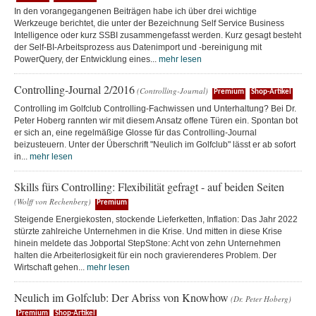
In den vorangegangenen Beiträgen habe ich über drei wichtige
Werkzeuge berichtet, die unter der Bezeichnung Self Service Business
Intelligence oder kurz SSBI zusammengefasst werden. Kurz gesagt besteht
der Self-BI-Arbeitsprozess aus Datenimport und -bereinigung mit
PowerQuery, der Entwicklung eines...
mehr lesen
Controlling-Journal 2/2016
(Controlling-Journal)
Premium
Shop-Artikel
Controlling im Golfclub Controlling-Fachwissen und Unterhaltung? Bei Dr.
Peter Hoberg rannten wir mit diesem Ansatz offene Türen ein. Spontan bot
er sich an, eine regelmäßige Glosse für das Controlling-Journal
beizusteuern. Unter der Überschrift "Neulich im Golfclub" lässt er ab sofort
in...
mehr lesen
Skills fürs Controlling: Flexibilität gefragt - auf beiden Seiten
(Wolff von Rechenberg)
Premium
Steigende Energiekosten, stockende Lieferketten, Inflation: Das Jahr 2022
stürzte zahlreiche Unternehmen in die Krise. Und mitten in diese Krise
hinein meldete das Jobportal StepStone: Acht von zehn Unternehmen
halten die Arbeiterlosigkeit für ein noch gravierenderes Problem. Der
Wirtschaft gehen...
mehr lesen
Neulich im Golfclub: Der Abriss von Knowhow
(Dr. Peter Hoberg)
Premium
Shop-Artikel