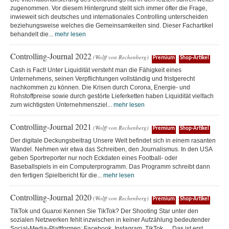
zugenommen. Vor diesem Hintergrund stellt sich immer öfter die Frage,
inwieweit sich deutsches und internationales Controlling unterscheiden
beziehungsweise welches die Gemeinsamkeiten sind. Dieser Fachartikel
behandelt die...
mehr lesen
Controlling-Journal 2022
(Wolff von Rechenberg)
Premium
Shop-Artikel
Cash is Fact! Unter Liquidität versteht man die Fähigkeit eines
Unternehmens, seinen Verpflichtungen vollständig und fristgerecht
nachkommen zu können. Die Krisen durch Corona, Energie- und
Rohstoffpreise sowie durch gestörte Lieferketten haben Liquidität vielfach
zum wichtigsten Unternehmensziel...
mehr lesen
Controlling-Journal 2021
(Wolff von Rechenberg)
Premium
Shop-Artikel
Der digitale Deckungsbeitrag Unsere Welt befindet sich in einem rasanten
Wandel. Nehmen wir etwa das Schreiben, den Journalismus. In den USA
geben Sportreporter nur noch Eckdaten eines Football- oder
Baseballspiels in ein Computerprogramm. Das Programm schreibt dann
den fertigen Spielbericht für die...
mehr lesen
Controlling-Journal 2020
(Wolff von Rechenberg)
Premium
Shop-Artikel
TikTok und Guanxi Kennen Sie TikTok? Der Shooting Star unter den
sozialen Netzwerken fehlt inzwischen in keiner Aufzählung bedeutender
Social-Media-Plattformen: Facebook, Instagram, TikTok … Das ist erst