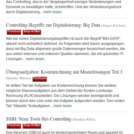
das Controlling, das in der Vergangenheit weniger Veränderungen und
Dynamik zu bewältigen hatte, ist betroffen. Und der Veränderungsdruck
durch Digitalisierung...
mehr lesen
Controlling-Begriffe zur Digitalisierung: Big Data
(Jörgen Erichsen)
Premium
Shop-Artikel
Wie bei vielen Digitalisierungsbegriffen ist auch der Begriff "BIG-DATA"
aktuell nicht einheitlich definiert. Im Folgenden wird davon ausgegangen,
dass mit Big Data allgemein große Datenmengen bezeichnet werden, die
aus vielen internen und externen Quellen stammen, die mit speziellen IT-
Lösungen...
mehr lesen
Übungsaufgaben: Kostenrechnung mit Musterlösungen Teil 3
(Günther Wittwer)
Premium
Im dritten Teil der Aufgaben zur Kostenrechnung können Sie weitere
mögliche Klausuraufgaben aus dem Gebiet der Kosten-Leistungs-
Rechnung (KLR) bearbeiten. Die Lösungen werden bereitgestellt und
können durch den Link unter der Aufgabe aufgerufen werden. Den ersten
Teil "Aktuelle Textaufgaben...
mehr lesen
SSBI: Neue Tools fürs Controlling
(Stephan Nelles)
Premium
Shop-Artikel
Das Akronym SSBI ist auch im deutschsprachigen Raum und speziell im