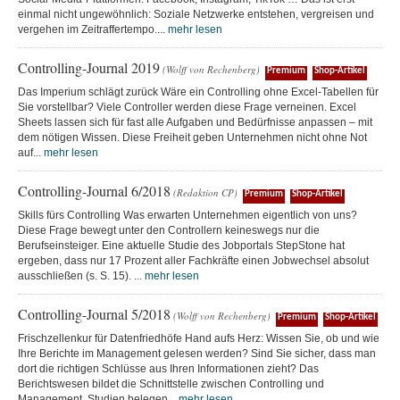
einmal nicht ungewöhnlich: Soziale Netzwerke entstehen, vergreisen und
vergehen im Zeitraffertempo....
mehr lesen
Controlling-Journal 2019
(Wolff von Rechenberg)
Premium
Shop-Artikel
Das Imperium schlägt zurück Wäre ein Controlling ohne Excel-Tabellen für
Sie vorstellbar? Viele Controller werden diese Frage verneinen. Excel
Sheets lassen sich für fast alle Aufgaben und Bedürfnisse anpassen – mit
dem nötigen Wissen. Diese Freiheit geben Unternehmen nicht ohne Not
auf...
mehr lesen
Controlling-Journal 6/2018
(Redaktion CP)
Premium
Shop-Artikel
Skills fürs Controlling Was erwarten Unternehmen eigentlich von uns?
Diese Frage bewegt unter den Controllern keineswegs nur die
Berufseinsteiger. Eine aktuelle Studie des Jobportals StepStone hat
ergeben, dass nur 17 Prozent aller Fachkräfte einen Jobwechsel absolut
ausschließen (s. S. 15). ...
mehr lesen
Controlling-Journal 5/2018
(Wolff von Rechenberg)
Premium
Shop-Artikel
Frischzellenkur für Datenfriedhöfe Hand aufs Herz: Wissen Sie, ob und wie
Ihre Berichte im Management gelesen werden? Sind Sie sicher, dass man
dort die richtigen Schlüsse aus Ihren Informationen zieht? Das
Berichtswesen bildet die Schnittstelle zwischen Controlling und
Management. Studien belegen...
mehr lesen