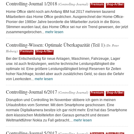
Controlling-Journal 1/2018
(Controlling-Journal)
Premium
Shop-Artikel
Home Office steht noch am Anfang IBM hat 2017 mehreren tausend
Mitarbeitern das Home Office gestrichen. Ausgerechnet der Home-Office-
Pionier der 1980er Jahre beorderte die Mitarbeiter zurück in die Büros.
Stimmen wurden laut, das Home Office sei nur ein Trend gewesen, der jetzt
zusammengebrochen...
mehr lesen
Controlling-Wissen: Optimale Überkapazität (Teil 1)
(Dr. Peter
Hoberg)
Premium
Shop-Artikel
Bei der Entscheidung für neue Anlagen, Maschinen, Fahrzeuge, Lager
usw. ist auch festzulegen, welche technische Leistungsfähigkeit die
optimale ist. Eine größere Leistungsfähigkeit bringt Reserven für Zeiten
hoher Nachfrage, kostet aber auch zusätzliches Geld, so dass die Gefahr
von Leerkosten...
mehr lesen
Controlling-Journal 6/2017
(Controlling-Journal)
Premium
Shop-Artikel
Disruption und Controlling Im November stöbere ich gern in meinen
Urlaubsfotos vom Sommer. Mit dem Smartphone geschossen. Eine
normale Digitalkamera besitze ich gar nicht mehr. Erst hat das Smartphone
dem klassischen Mobiltelefon den Garaus gemacht und dessen
Weltmarktführer Nokia zu Fall gebracht....
mehr lesen
Controlling-Journal 5/2017
(Controlling-Journal)