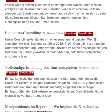
Es war wieder soweit. Nach einer anstrengenden Woche trafen sich die
erfolgreichen Unternehmer der Kleinstadt wieder im örtlichen Golfclub,
weniger des Sportes wegen, sondern hauptsächlich, um unter sich zu sein.
Sie saßen im gemütlichen Kaminzimmer und wurden von Ihrer
Lieblingskellnerin Pauline...
mehr lesen
Liquiditäts-Controlling
(Dr. Helmut Siller)
Premium
Shop-Artikel
Unser Controlling-Verständnis In einer zunehmend digitalen Welt [1]
verstehen wir (vgl. Eschenbach/Siller 2019, S. 92) Controlling als eine die
Unternehmensführung - ergänzende Funktion im Sinne des Ausgleichs von
Defiziten bei Führungskräften im methodischen, betriebswirtschaftlichen
und...
mehr lesen
Vollständige Ermittlung von Einstandspreisen
(Dr. Peter Hoberg)
Premium
Shop-Artikel
Einkaufsentscheidungen beeinflussen in vielen Unternehmen ca. die
Hälfte der Kosten, in einigen Branchen sogar zu über 70 %. Daher sollten
Unternehmen (aber auch Privathaushalte) möglichst alle wichtigen
Einflussgrößen der Einkaufspreise berücksichtigen. Dies gilt insb. für die
monetär bewertbaren...
mehr lesen
Manipulationen im Reporting: Wo beginnt die X-Achse?
(Dr.
Ursula Binder)