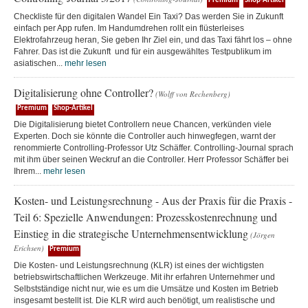
Premium
Shop-Artikel
Checkliste für den digitalen Wandel Ein Taxi? Das werden Sie in Zukunft
einfach per App rufen. Im Handumdrehen rollt ein flüsterleises
Elektrofahrzeug heran, Sie geben Ihr Ziel ein, und das Taxi fährt los – ohne
Fahrer. Das ist die Zukunft und für ein ausgewähltes Testpublikum im
asiatischen...
mehr lesen
Digitalisierung ohne Controller?
(Wolff von Rechenberg)
Premium
Shop-Artikel
Die Digitalisierung bietet Controllern neue Chancen, verkünden viele
Experten. Doch sie könnte die Controller auch hinwegfegen, warnt der
renommierte Controlling-Professor Utz Schäffer. Controlling-Journal sprach
mit ihm über seinen Weckruf an die Controller. Herr Professor Schäffer bei
Ihrem...
mehr lesen
Kosten- und Leistungsrechnung - Aus der Praxis für die Praxis -
Teil 6: Spezielle Anwendungen: Prozesskostenrechnung und
Einstieg in die strategische Unternehmensentwicklung
(Jörgen
Erichsen)
Premium
Die Kosten- und Leistungsrechnung (KLR) ist eines der wichtigsten
betriebswirtschaftlichen Werkzeuge. Mit ihr erfahren Unternehmer und
Selbstständige nicht nur, wie es um die Umsätze und Kosten im Betrieb
insgesamt bestellt ist. Die KLR wird auch benötigt, um realistische und