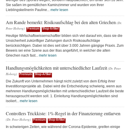
weniger des Sportes wegen, sondern hauptsächlich, um unter sich zu sein.
Sie saßen im gemütlichen Kaminzimmer und wurden von Ihrer
Lieblingskellnerin Pauline...
mehr lesen
Am Rande bemerkt: Risikoaufschlag bei den alten Griechen
(Dr.
Peter Hoberg)
Premium
Shop-Artikel
Heutige Wirtschaftswissenschaftler bilden sich viel darauf ein, dass sie die
Unsicherheit zukünftiger Zahlungen durch Risikoaufschläge
berücksichtigen. Dabei ist dies seit über 3.000 Jahren gängige Praxis. Zum
Beweis sei eine Szene aus der Ilias angeführt, in welcher die alten
Griechen nach fast...
mehr lesen
Handlungsmöglichkeiten mit unterschiedlicher Laufzeit
(Dr. Peter
Hoberg)
Premium
Shop-Artikel
Die Zukunft von Unternehmen hängt nicht zuletzt von dem Erfolg ihrer
Investitionsprojekte ab. Dabei wird die Entscheidung schwierig, wenn aus
mehreren Handlungsmöglichkeiten mit unterschiedlicher Laufzeit die beste
herausgesucht werden soll. 1. Einleitung Handlungsmöglichkeiten sind
isoliert...
mehr lesen
Controllers Trickkiste: 1%-Regel in der Finanzierung entlarven
(Dr. Peter Hoberg)
Premium
Shop-Artikel
In schwierigen Zeiten, wie während der Corona-Epidemie, greifen einige