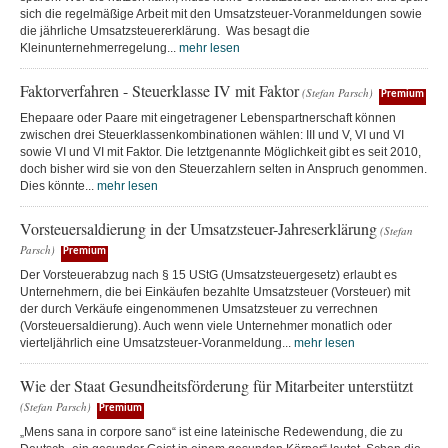
sich die regelmäßige Arbeit mit den Umsatzsteuer-Voranmeldungen sowie
die jährliche Umsatzsteuererklärung. Was besagt die
Kleinunternehmerregelung...
mehr lesen
Faktorverfahren - Steuerklasse IV mit Faktor
(Stefan Parsch)
Premium
Ehepaare oder Paare mit eingetragener Lebenspartnerschaft können
zwischen drei Steuerklassenkombinationen wählen: III und V, VI und VI
sowie VI und VI mit Faktor. Die letztgenannte Möglichkeit gibt es seit 2010,
doch bisher wird sie von den Steuerzahlern selten in Anspruch genommen.
Dies könnte...
mehr lesen
Vorsteuersaldierung in der Umsatzsteuer-Jahreserklärung
(Stefan
Parsch)
Premium
Der Vorsteuerabzug nach § 15 UStG (Umsatzsteuergesetz) erlaubt es
Unternehmern, die bei Einkäufen bezahlte Umsatzsteuer (Vorsteuer) mit
der durch Verkäufe eingenommenen Umsatzsteuer zu verrechnen
(Vorsteuersaldierung). Auch wenn viele Unternehmer monatlich oder
vierteljährlich eine Umsatzsteuer-Voranmeldung...
mehr lesen
Wie der Staat Gesundheitsförderung für Mitarbeiter unterstützt
(Stefan Parsch)
Premium
„Mens sana in corpore sano“ ist eine lateinische Redewendung, die zu