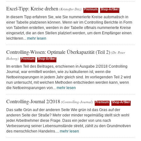
Excel-Tipp: Kreise drehen
(Kristoffer Ditz)
Premium
Shop-Artikel
In diesem Tipp erfahren Sie, wie Sie nummerierte Kreise automatisch in
einer Tabelle platzieren können. Wenn wir im Controlling Berichte in Form
von Tabellen erstellen, werden in der Tabelle oftmals nummerierte Kreise
eingesetzt, die an den Stellen platziert werden, um dem Empfänger einen
leichteren...
mehr lesen
Controlling-Wissen: Optimale Überkapazität (Teil 2)
(Dr. Peter
Hoberg)
Premium
Shop-Artikel
Im ersten Teil des Beitrages, erschienen in Ausgabe 2/2018 Controlling
Journal, war ermittelt worden, wie zu kalkulieren ist, wenn die
Nettoeinsparungen in jedem Jahr gleich sind. Im vorliegenden Teil 2 wird
nun untersucht, mit welchen Methoden entschieden werden kann, wenn
die Nettoeinsparungen von...
mehr lesen
Controlling-Journal 2/2018
(Controlling-Journal)
Premium
Shop-Artikel
Das satte Grün auf der anderen Seite Wie grün ist das Gras auf der
anderen Seite der Straße? Mehr oder minder regelmäßig stellt sich wohl
jeder Arbeitnehmer diese Frage. Dass ein jeder von uns nach
Verbesserung seiner Lebensumstände strebt, zählt zu den Grundmotiven
des menschlichen Handelns....
mehr lesen