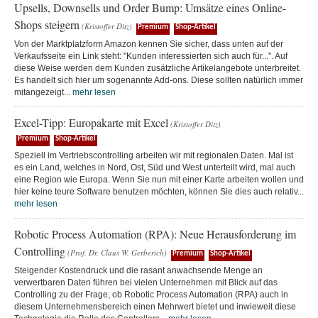
Upsells, Downsells und Order Bump: Umsätze eines Online-
Shops steigern
(Kristoffer Ditz)
Premium
Shop-Artikel
Von der Marktplatzform Amazon kennen Sie sicher, dass unten auf der
Verkaufsseite ein Link steht: "Kunden interessierten sich auch für...". Auf
diese Weise werden dem Kunden zusätzliche Artikelangebote unterbreitet.
Es handelt sich hier um sogenannte Add-ons. Diese sollten natürlich immer
mitangezeigt...
mehr lesen
Excel-Tipp: Europakarte mit Excel
(Kristoffer Ditz)
Premium
Shop-Artikel
Speziell im Vertriebscontrolling arbeiten wir mit regionalen Daten. Mal ist
es ein Land, welches in Nord, Ost, Süd und West unterteilt wird, mal auch
eine Region wie Europa. Wenn Sie nun mit einer Karte arbeiten wollen und
hier keine teure Software benutzen möchten, können Sie dies auch relativ...
mehr lesen
Robotic Process Automation (RPA): Neue Herausforderung im
Controlling
(Prof. Dr. Claus W. Gerberich)
Premium
Shop-Artikel
Steigender Kostendruck und die rasant anwachsende Menge an
verwertbaren Daten führen bei vielen Unternehmen mit Blick auf das
Controlling zu der Frage, ob Robotic Process Automation (RPA) auch in
diesem Unternehmensbereich einen Mehrwert bietet und inwieweit diese