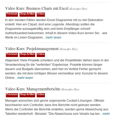
Video Kurs: Business Charts mit Excel
(Kristoffer Ditz)
Premium
Shop-Artikel
Video
In den meisten Fällen werden Excel-Diagramme mit zu viel Dekoration
erstellt. Hier ein Clipart, dort eine Legende. Allerdings sollten die
Diagramme aussagekräftig sein und beim Empfänger schnell
Aufmerksamkeit bekommen. Inhalt In diesem Video-Kurs lernen Sie: - wie
Werte im Linien-Diagramm...
mehr lesen
Video-Kurs: Projektmanagement
(Kristoffer Ditz)
Premium
Shop-Artikel
Video
Allgemein Viele Projekte scheitern und die Projektleiter stehen dann in der
Verantwortung für die "verfehlten" Ergebnisse. Projekte können länger
dauern und Budgets überziehen, weil hier im Vorfeld Fehler gemacht
werden, die mit dem richtigen Wissen vermeidbar sind. Kursziel In diesem
Online...
mehr lesen
Video-Kurs: Managementberichte
(Kristoffer Ditz)
Premium
Shop-Artikel
Video
Manager wünschen sich gerne sogenannte Cockpit-Lösungen. Oftmals
beschweren sich Controller, dass ihre Berichte nicht gelesen werden.
Wenn die Controller die Berichte erstellen, werden gerne Abweichung aus
Tabellen wiederholt - Beispiel: "Die Abweichung zum Vorjahr lag bei...
mehr