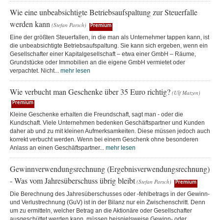
Wie eine unbeabsichtigte Betriebsaufspaltung zur Steuerfalle
werden kann
(Stefan Parsch)
Premium
Eine der größten Steuerfallen, in die man als Unternehmer tappen kann, ist
die unbeabsichtigte Betriebsaufspaltung. Sie kann sich ergeben, wenn ein
Gesellschafter einer Kapitalgesellschaft – etwa einer GmbH – Räume,
Grundstücke oder Immobilien an die eigene GmbH vermietet oder
verpachtet. Nicht...
mehr lesen
Wie verbucht man Geschenke über 35 Euro richtig?
(Ulf Matzen)
Premium
Kleine Geschenke erhalten die Freundschaft, sagt man - oder die
Kundschaft. Viele Unternehmen bedenken Geschäftspartner und Kunden
daher ab und zu mit kleinen Aufmerksamkeiten. Diese müssen jedoch auch
korrekt verbucht werden. Wenn bei einem Geschenk ohne besonderen
Anlass an einen Geschäftspartner...
mehr lesen
Gewinnverwendungsrechnung (Ergebnisverwendungsrechnung)
- Was vom Jahresüberschuss übrig bleibt
(Stefan Parsch)
Premium
Die Berechnung des Jahresüberschusses oder -fehlbetrags in der Gewinn-
und Verlustrechnung (GuV) ist in der Bilanz nur ein Zwischenschritt. Denn
um zu ermitteln, welcher Betrag an die Aktionäre oder Gesellschafter
ausgeschüttet werden kann, müssen beispielsweise Gewinn- oder