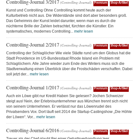
Controlling-Journal 3/2017
(Controlling-Journal)
Premium
Shop-Artikel
Kunst und Controlling Ohne Controlling kommt heute auch der
Kulturbetrieb nicht aus. Die Widerstände sind dort aber besonders groß.
Das Geheimnis der Kunst leidet darunter, wenn man es durch die
nüchterne Brille der Zahlen betrachtet, fürchten die Künstler. Ein
systematisches, modernes Controlling...
mehr lesen
Controlling-Journal 2/2017
(Controlling-Journal)
Premium
Shop-Artikel
Controlling der Schlaglöcher Wie viele Städte rund um den Globus hat die
Stadt Providence im US-Bundesstaat Rhode Island ein Problem mit
Schlaglöchern. Alle Jahre wieder zum Ende des Winters muss sich die
Stadtverwaltung einen Überblick über die Frostschäden verschaffen. Dabei
soll jetzt der...
mehr lesen
Controlling-Journal 1/2017
(Controlling-Journal)
Premium
Shop-Artikel
Auch ein Löwe gibt nur Kredit Haben Sie gelesen? Jochen Schweizer
steigt aus! Nein, der Erlebnisunternehmer aus München trennt sich nicht
von seinem Unternehmen. Er verlässt nur das Löwenrudel des
Privatsenders Vox. Dort läuft seit 2014 die Startup-Castingshow „Die Höhle
der Löwen“. Vor...
mehr lesen
Controlling-Journal 6/2016
(Controlling-Journal)
Premium
Shop-Artikel
Treuer als der Chef glaubt Bei einer Gehaltsverhandlung leer