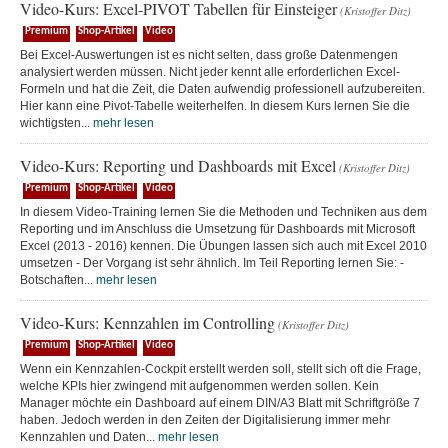
Video-Kurs: Excel-PIVOT Tabellen für Einsteiger
(Kristoffer Ditz)
Premium
Shop-Artikel
Video
Bei Excel-Auswertungen ist es nicht selten, dass große Datenmengen
analysiert werden müssen. Nicht jeder kennt alle erforderlichen Excel-
Formeln und hat die Zeit, die Daten aufwendig professionell aufzubereiten.
Hier kann eine Pivot-Tabelle weiterhelfen. In diesem Kurs lernen Sie die
wichtigsten...
mehr lesen
Video-Kurs: Reporting und Dashboards mit Excel
(Kristoffer Ditz)
Premium
Shop-Artikel
Video
In diesem Video-Training lernen Sie die Methoden und Techniken aus dem
Reporting und im Anschluss die Umsetzung für Dashboards mit Microsoft
Excel (2013 - 2016) kennen. Die Übungen lassen sich auch mit Excel 2010
umsetzen - Der Vorgang ist sehr ähnlich. Im Teil Reporting lernen Sie: -
Botschaften...
mehr lesen
Video-Kurs: Kennzahlen im Controlling
(Kristoffer Ditz)
Premium
Shop-Artikel
Video
Wenn ein Kennzahlen-Cockpit erstellt werden soll, stellt sich oft die Frage,
welche KPIs hier zwingend mit aufgenommen werden sollen. Kein
Manager möchte ein Dashboard auf einem DIN/A3 Blatt mit Schriftgröße 7
haben. Jedoch werden in den Zeiten der Digitalisierung immer mehr
Kennzahlen und Daten...
mehr lesen