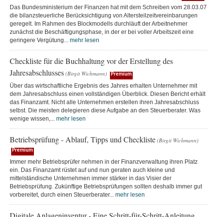
Das Bundesministerium der Finanzen hat mit dem Schreiben vom 28.03.07
die bilanzsteuerliche Berücksichtigung von Altersteilzeitvereinbarungen
geregelt. Im Rahmen des Blockmodells durchläuft der Arbeitnehmer
zunächst die Beschäftigungsphase, in der er bei voller Arbeitszeit eine
geringere Vergütung...
mehr lesen
Checkliste für die Buchhaltung vor der Erstellung des
Jahresabschlusses
(Birgit Wichmann)
Premium
Über das wirtschaftliche Ergebnis des Jahres erhalten Unternehmer mit
dem Jahresabschluss einen vollständigen Überblick. Diesen Bericht erhält
das Finanzamt. Nicht alle Unternehmen erstellen ihren Jahresabschluss
selbst. Die meisten delegieren diese Aufgabe an den Steuerberater. Was
wenige wissen,...
mehr lesen
Betriebsprüfung - Ablauf, Tipps und Checkliste
(Birgit Wichmann)
Premium
Immer mehr Betriebsprüfer nehmen in der Finanzverwaltung ihren Platz
ein. Das Finanzamt rüstet auf und nun geraten auch kleine und
mittelständische Unternehmen immer stärker in das Visier der
Betriebsprüfung. Zukünftige Betriebsprüfungen sollten deshalb immer gut
vorbereitet, durch einen Steuerberater...
mehr lesen
Digitale Anlageninventur - Eine Schritt-für-Schritt-Anleitung