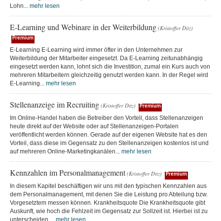
Lohn...
mehr lesen
E-Learning und Webinare in der Weiterbildung
(Kristoffer Ditz)
Premium
E-Learning E-Learning wird immer öfter in den Unternehmen zur
Weiterbildung der Mitarbeiter eingesetzt. Da E-Learning zeitunabhängig
eingesetzt werden kann, lohnt sich die Investition, zumal ein Kurs auch von
mehreren Mitarbeitern gleichzeitig genutzt werden kann. In der Regel wird
E-Learning...
mehr lesen
Stellenanzeige im Recruiting
(Kristoffer Ditz)
Premium
Im Online-Handel haben die Betreiber den Vorteil, dass Stellenanzeigen
heute direkt auf der Website oder auf Stellenanzeigen-Portalen
veröffentlicht werden können. Gerade auf der eigenen Website hat es den
Vorteil, dass diese im Gegensatz zu den Stellenanzeigen kostenlos ist und
auf mehreren Online-Marketingkanälen...
mehr lesen
Kennzahlen im Personalmanagement
(Kristoffer Ditz)
Premium
In diesem Kapitel beschäftigen wir uns mit den typischen Kennzahlen aus
dem Personalmanagement, mit denen Sie die Leistung pro Abteilung bzw.
Vorgesetztem messen können. Krankheitsquote Die Krankheitsquote gibt
Auskunft, wie hoch die Fehlzeit im Gegensatz zur Sollzeit ist. Hierbei ist zu
unterscheiden,...
mehr lesen