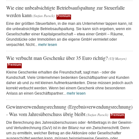
Wie eine unbeabsichtigte Betriebsaufspaltung zur Steuerfalle
werden kann
(Stefan Parsch)
Premium
Eine der größten Steuerfallen, in die man als Unternehmer tappen kann, ist
die unbeabsichtigte Betriebsaufspaltung. Sie kann sich ergeben, wenn ein
Gesellschafter einer Kapitalgesellschaft – etwa einer GmbH – Räume,
Grundstücke oder Immobilien an die eigene GmbH vermietet oder
verpachtet. Nicht...
mehr lesen
Wie verbucht man Geschenke über 35 Euro richtig?
(Ulf Matzen)
Premium
Kleine Geschenke erhalten die Freundschaft, sagt man - oder die
Kundschaft. Viele Unternehmen bedenken Geschäftspartner und Kunden
daher ab und zu mit kleinen Aufmerksamkeiten. Diese müssen jedoch auch
korrekt verbucht werden. Wenn bei einem Geschenk ohne besonderen
Anlass an einen Geschäftspartner...
mehr lesen
Gewinnverwendungsrechnung (Ergebnisverwendungsrechnung)
- Was vom Jahresüberschuss übrig bleibt
(Stefan Parsch)
Premium
Die Berechnung des Jahresüberschusses oder -fehlbetrags in der Gewinn-
und Verlustrechnung (GuV) ist in der Bilanz nur ein Zwischenschritt. Denn
um zu ermitteln, welcher Betrag an die Aktionäre oder Gesellschafter
ausgeschüttet werden kann, müssen beispielsweise Gewinn- oder