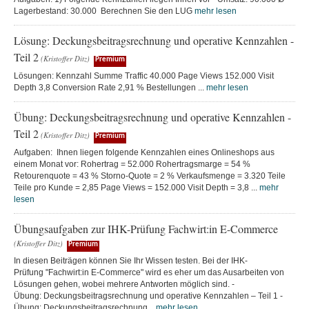
Lagerbestand: 30.000 Berechnen Sie den LUG
mehr lesen
Lösung: Deckungsbeitragsrechnung und operative Kennzahlen -
Teil 2
(Kristoffer Ditz)
Premium
Lösungen: Kennzahl Summe Traffic 40.000 Page Views 152.000 Visit
Depth 3,8 Conversion Rate 2,91 % Bestellungen ...
mehr lesen
Übung: Deckungsbeitragsrechnung und operative Kennzahlen -
Teil 2
(Kristoffer Ditz)
Premium
Aufgaben: Ihnen liegen folgende Kennzahlen eines Onlineshops aus
einem Monat vor: Rohertrag = 52.000 Rohertragsmarge = 54 %
Retourenquote = 43 % Storno-Quote = 2 % Verkaufsmenge = 3.320 Teile
Teile pro Kunde = 2,85 Page Views = 152.000 Visit Depth = 3,8 ...
mehr
lesen
Übungsaufgaben zur IHK-Prüfung Fachwirt:in E-Commerce
(Kristoffer Ditz)
Premium
In diesen Beiträgen können Sie Ihr Wissen testen. Bei der IHK-
Prüfung "Fachwirt:in E-Commerce" wird es eher um das Ausarbeiten von
Lösungen gehen, wobei mehrere Antworten möglich sind. -
Übung: Deckungsbeitragsrechnung und operative Kennzahlen – Teil 1 -
Übung: Deckungsbeitragsrechnung...
mehr lesen