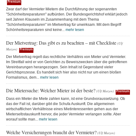
Premium
Zwar darf der Vermieter Mietern die Durchführung der sogenannten
"Schönheitsreparaturen" aufbürden. Der Bundesgerichtshof erklärt jedoch
seit Jahren Klauseln im Zusammenhang mit dem Thema
"Schönheitsreparaturen" im Mietvertrag für unwirksam. Mit dem Begriff
Schönheitsreparaturen sind keine...
mehr lesen
Der Mietvertrag: Das gibt es zu beachten – mit Checkliste
(Ulf
Matzen)
Premium
Der Mietvertrag regelt das rechtliche Verhältnis von Mieter und Vermieter.
Im Streitfall wird er von Gerichten zu Beweiszwecken über die getroffenen
Vereinbarungen herangezogen. Sein Inhalt ist Gegenstand vieler
Gerichtsprozesse. Es handelt sich hier also nicht nur um einen bloßen
Formalismus, dem...
mehr lesen
Die Mietersuche: Welcher Mieter ist der beste?
(Ulf Matzen)
Premium
Dass ein Mieter die Miete zahlen kann, ist eine Grundvoraussetzung. Ob
das der Fall ist, darüber gibt die Schufa Auskunft. Die allgemeinen
wirtschaftlichen Verhältnisse eines Mietinteressenten gehen aus der
Mieterselbstauskunft hervor, die jeder Vermieter verlangen sollte. Aber
worauf sollte man...
mehr lesen
Welche Versicherungen braucht der Vermieter?
(Ulf Matzen)