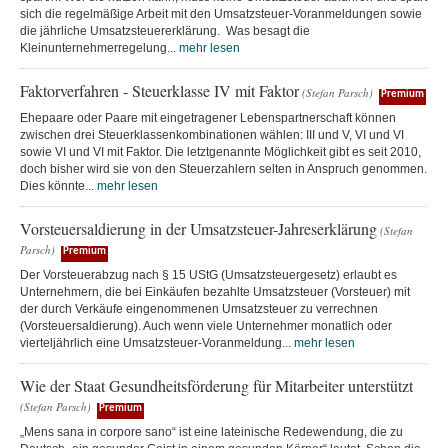
sich die regelmäßige Arbeit mit den Umsatzsteuer-Voranmeldungen sowie
die jährliche Umsatzsteuererklärung. Was besagt die
Kleinunternehmerregelung...
mehr lesen
Faktorverfahren - Steuerklasse IV mit Faktor
(Stefan Parsch)
Premium
Ehepaare oder Paare mit eingetragener Lebenspartnerschaft können
zwischen drei Steuerklassenkombinationen wählen: III und V, VI und VI
sowie VI und VI mit Faktor. Die letztgenannte Möglichkeit gibt es seit 2010,
doch bisher wird sie von den Steuerzahlern selten in Anspruch genommen.
Dies könnte...
mehr lesen
Vorsteuersaldierung in der Umsatzsteuer-Jahreserklärung
(Stefan
Parsch)
Premium
Der Vorsteuerabzug nach § 15 UStG (Umsatzsteuergesetz) erlaubt es
Unternehmern, die bei Einkäufen bezahlte Umsatzsteuer (Vorsteuer) mit
der durch Verkäufe eingenommenen Umsatzsteuer zu verrechnen
(Vorsteuersaldierung). Auch wenn viele Unternehmer monatlich oder
vierteljährlich eine Umsatzsteuer-Voranmeldung...
mehr lesen
Wie der Staat Gesundheitsförderung für Mitarbeiter unterstützt
(Stefan Parsch)
Premium
„Mens sana in corpore sano“ ist eine lateinische Redewendung, die zu