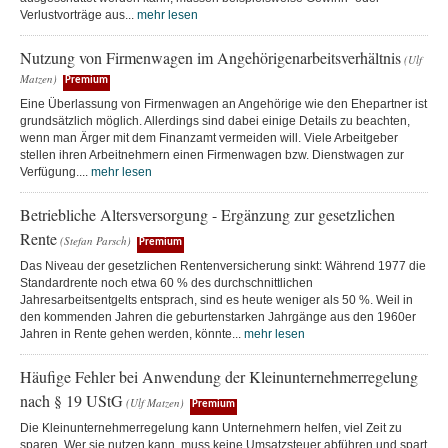
Verlustvorträge aus...
mehr lesen
Nutzung von Firmenwagen im Angehörigenarbeitsverhältnis
(Ulf
Matzen)
Premium
Eine Überlassung von Firmenwagen an Angehörige wie den Ehepartner ist
grundsätzlich möglich. Allerdings sind dabei einige Details zu beachten,
wenn man Ärger mit dem Finanzamt vermeiden will. Viele Arbeitgeber
stellen ihren Arbeitnehmern einen Firmenwagen bzw. Dienstwagen zur
Verfügung....
mehr lesen
Betriebliche Altersversorgung - Ergänzung zur gesetzlichen
Rente
(Stefan Parsch)
Premium
Das Niveau der gesetzlichen Rentenversicherung sinkt: Während 1977 die
Standardrente noch etwa 60 % des durchschnittlichen
Jahresarbeitsentgelts entsprach, sind es heute weniger als 50 %. Weil in
den kommenden Jahren die geburtenstarken Jahrgänge aus den 1960er
Jahren in Rente gehen werden, könnte...
mehr lesen
Häufige Fehler bei Anwendung der Kleinunternehmerregelung
nach § 19 UStG
(Ulf Matzen)
Premium
Die Kleinunternehmerregelung kann Unternehmern helfen, viel Zeit zu
sparen. Wer sie nutzen kann, muss keine Umsatzsteuer abführen und spart