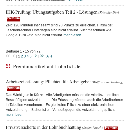
IHK-Prüfung: Übungsaufgaben Teil 2 - Lösungen
(Kristoffer Ditz)
Premium
Zeit: 120 Minuten Insgesamt sind 90 Punkte zu erreichen. Hilfsmittel:
Taschenrechner Unterlagen sind nicht erlaubt. Suchmaschinen wie
Google, BING etc. sind nicht erlaubt.
mehr lesen
Beiträge 1 - 15 von 72
|
|
1
2
3
4
5
|
|
|
Alle
Premiumartikel auf Lohn1x1.de
Arbeitszeiterfassung: Pflichten für Arbeitgeber
(Wolff von Rechenberg)
Premium
Das Wichtigste in Kürze - Alle Arbeitgeber müssen die Arbeitszeiten ihrer
Beschäftigten aufzeichnen. - Die Erfassung können auch die Arbeitnehmer
in Tabellen vornehmen. - Es gibt keine Pflicht zu einer elektronischen
Aufzeichnung. - Bisher ist ein Verstoß gegen die Aufzeichnungspflicht...
mehr lesen
Privatversicherte in der Lohnbuchhaltung
(Stefan Parsch)
Premium