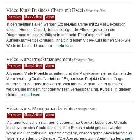
Video Kurs: Business Charts mit Excel
(Kristoffer Ditz)
Premium
Shop-Artikel
Video
In den meisten Fällen werden Excel-Diagramme mit zu viel Dekoration
erstellt. Hier ein Clipart, dort eine Legende. Allerdings sollten die
Diagramme aussagekräftig sein und beim Empfänger schnell
Aufmerksamkeit bekommen. Inhalt In diesem Video-Kurs lernen Sie: - wie
Werte im Linien-Diagramm...
mehr lesen
Video-Kurs: Projektmanagement
(Kristoffer Ditz)
Premium
Shop-Artikel
Video
Allgemein Viele Projekte scheitern und die Projektleiter stehen dann in der
Verantwortung für die "verfehlten" Ergebnisse. Projekte können länger
dauern und Budgets überziehen, weil hier im Vorfeld Fehler gemacht
werden, die mit dem richtigen Wissen vermeidbar sind. Kursziel In diesem
Online...
mehr lesen
Video-Kurs: Managementberichte
(Kristoffer Ditz)
Premium
Shop-Artikel
Video
Manager wünschen sich gerne sogenannte Cockpit-Lösungen. Oftmals
beschweren sich Controller, dass ihre Berichte nicht gelesen werden.
Wenn die Controller die Berichte erstellen, werden gerne Abweichung aus
Tabellen wiederholt - Beispiel: "Die Abweichung zum Vorjahr lag bei...
mehr