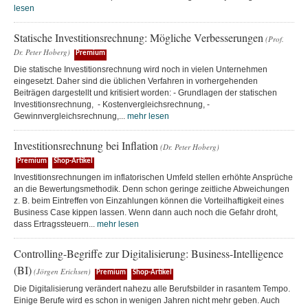
lesen
Statische Investitionsrechnung: Mögliche Verbesserungen
(Prof.
Dr. Peter Hoberg)
Premium
Die statische Investitionsrechnung wird noch in vielen Unternehmen
eingesetzt. Daher sind die üblichen Verfahren in vorhergehenden
Beiträgen dargestellt und kritisiert worden: - Grundlagen der statischen
Investitionsrechnung, - Kostenvergleichsrechnung, -
Gewinnvergleichsrechnung,...
mehr lesen
Investitionsrechnung bei Inflation
(Dr. Peter Hoberg)
Premium
Shop-Artikel
Investitionsrechnungen im inflatorischen Umfeld stellen erhöhte Ansprüche
an die Bewertungsmethodik. Denn schon geringe zeitliche Abweichungen
z. B. beim Eintreffen von Einzahlungen können die Vorteilhaftigkeit eines
Business Case kippen lassen. Wenn dann auch noch die Gefahr droht,
dass Ertragssteuern...
mehr lesen
Controlling-Begriffe zur Digitalisierung: Business-Intelligence
(BI)
(Jörgen Erichsen)
Premium
Shop-Artikel
Die Digitalisierung verändert nahezu alle Berufsbilder in rasantem Tempo.
Einige Berufe wird es schon in wenigen Jahren nicht mehr geben. Auch