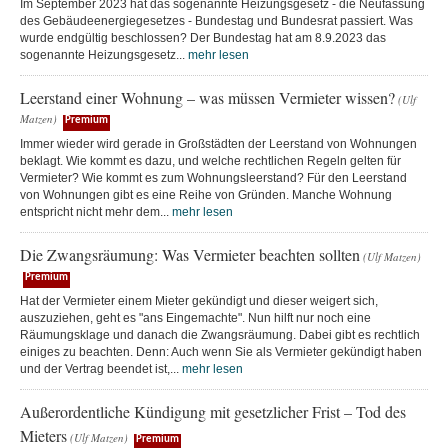
Im September 2023 hat das sogenannte Heizungsgesetz - die Neufassung
des Gebäudeenergiegesetzes - Bundestag und Bundesrat passiert. Was
wurde endgültig beschlossen? Der Bundestag hat am 8.9.2023 das
sogenannte Heizungsgesetz...
mehr lesen
Leerstand einer Wohnung – was müssen Vermieter wissen?
(Ulf
Matzen)
Premium
Immer wieder wird gerade in Großstädten der Leerstand von Wohnungen
beklagt. Wie kommt es dazu, und welche rechtlichen Regeln gelten für
Vermieter? Wie kommt es zum Wohnungsleerstand? Für den Leerstand
von Wohnungen gibt es eine Reihe von Gründen. Manche Wohnung
entspricht nicht mehr dem...
mehr lesen
Die Zwangsräumung: Was Vermieter beachten sollten
(Ulf Matzen)
Premium
Hat der Vermieter einem Mieter gekündigt und dieser weigert sich,
auszuziehen, geht es "ans Eingemachte". Nun hilft nur noch eine
Räumungsklage und danach die Zwangsräumung. Dabei gibt es rechtlich
einiges zu beachten. Denn: Auch wenn Sie als Vermieter gekündigt haben
und der Vertrag beendet ist,...
mehr lesen
Außerordentliche Kündigung mit gesetzlicher Frist – Tod des
Mieters
(Ulf Matzen)
Premium