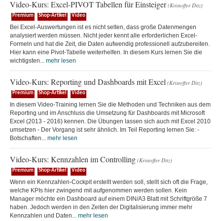
Video-Kurs: Excel-PIVOT Tabellen für Einsteiger
(Kristoffer Ditz)
Premium
Shop-Artikel
Video
Bei Excel-Auswertungen ist es nicht selten, dass große Datenmengen
analysiert werden müssen. Nicht jeder kennt alle erforderlichen Excel-
Formeln und hat die Zeit, die Daten aufwendig professionell aufzubereiten.
Hier kann eine Pivot-Tabelle weiterhelfen. In diesem Kurs lernen Sie die
wichtigsten...
mehr lesen
Video-Kurs: Reporting und Dashboards mit Excel
(Kristoffer Ditz)
Premium
Shop-Artikel
Video
In diesem Video-Training lernen Sie die Methoden und Techniken aus dem
Reporting und im Anschluss die Umsetzung für Dashboards mit Microsoft
Excel (2013 - 2016) kennen. Die Übungen lassen sich auch mit Excel 2010
umsetzen - Der Vorgang ist sehr ähnlich. Im Teil Reporting lernen Sie: -
Botschaften...
mehr lesen
Video-Kurs: Kennzahlen im Controlling
(Kristoffer Ditz)
Premium
Shop-Artikel
Video
Wenn ein Kennzahlen-Cockpit erstellt werden soll, stellt sich oft die Frage,
welche KPIs hier zwingend mit aufgenommen werden sollen. Kein
Manager möchte ein Dashboard auf einem DIN/A3 Blatt mit Schriftgröße 7
haben. Jedoch werden in den Zeiten der Digitalisierung immer mehr
Kennzahlen und Daten...
mehr lesen