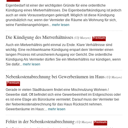
Eigenbedarf ist einer der wichtigsten Gründe für eine ordentliche
Kündigung eines Mietverhältnisses. Die Eigenbedarfskündigung ist jedoch
auch an viele Voraussetzungen geknüpft. Möglich ist diese Kündigung
grundsätzlich nur, wenn der Vermieter die Räume als Wohnung für sich,
seine Familienangehörigen...
mehr lesen
Die Kündigung des Mietverhältnisses
(Ulf Matzen)
Premium
Auch ein Mietverhältnis geht einmal zu Ende. Klare Verhältnisse sind
wichtig. Eine rechtswirksame Kündigung erspart dem Vermieter einen
langen Prozess mit unsicherem Ausgang vor Gericht. Die ordentliche
Kündigung Als Vermieter dürfen Sie ein Mietverhältnis nur kündigen, wenn
Sie dafür...
mehr lesen
Nebenkostenabrechnung bei Gewerberäumen im Haus
(Ulf Matzen)
Premium
Gerade in vielen Stadthäusern findet eine Mischnutzung Wohnen /
Gewerbe statt. Oft befindet sich eine Gewerbeeinheit im Erdgeschoss oder
es ist eine Etage als Büroräume vermietet. Darauf muss der Vermieter bei
der Nebenkostenabrechnung für das Haus Rücksicht nehmen.
Gewerberäume im Haus:...
mehr lesen
Fehler in der Nebenkostenabrechnung
(Ulf Matzen)
Premium