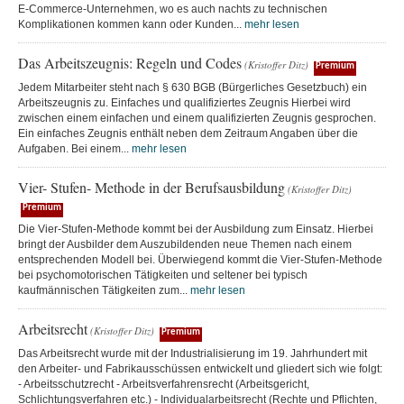
E-Commerce-Unternehmen, wo es auch nachts zu technischen
Komplikationen kommen kann oder Kunden...
mehr lesen
Das Arbeitszeugnis: Regeln und Codes
(Kristoffer Ditz)
Premium
Jedem Mitarbeiter steht nach § 630 BGB (Bürgerliches Gesetzbuch) ein
Arbeitszeugnis zu. Einfaches und qualifiziertes Zeugnis Hierbei wird
zwischen einem einfachen und einem qualifizierten Zeugnis gesprochen.
Ein einfaches Zeugnis enthält neben dem Zeitraum Angaben über die
Aufgaben. Bei einem...
mehr lesen
Vier- Stufen- Methode in der Berufsausbildung
(Kristoffer Ditz)
Premium
Die Vier-Stufen-Methode kommt bei der Ausbildung zum Einsatz. Hierbei
bringt der Ausbilder dem Auszubildenden neue Themen nach einem
entsprechenden Modell bei. Überwiegend kommt die Vier-Stufen-Methode
bei psychomotorischen Tätigkeiten und seltener bei typisch
kaufmännischen Tätigkeiten zum...
mehr lesen
Arbeitsrecht
(Kristoffer Ditz)
Premium
Das Arbeitsrecht wurde mit der Industrialisierung im 19. Jahrhundert mit
den Arbeiter- und Fabrikausschüssen entwickelt und gliedert sich wie folgt:
- Arbeitsschutzrecht - Arbeitsverfahrensrecht (Arbeitsgericht,
Schlichtungsverfahren etc.) - Individualarbeitsrecht (Rechte und Pflichten,