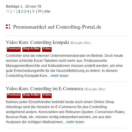
Beiträge 1 - 20 von 78
|
|
1
2
3
4
|
|
|
Alle
Premiumartikel auf Controlling-Portal.de
Video-Kurs: Controlling kompakt
(Kristoffer Ditz)
Premium
Shop-Artikel
Video
Controller sind die internen Unternehmensberater im Betrieb. Doch heute
reichen schlichte Excel-Tabellen nicht mehr aus. Professionelle
Managementberichte und Kalkulationen müssen erstellt werden, um eine
gute Entscheidungshilfe für die Geschäftsführung zu liefern. In diesem
Controlling Kompakt-Kurs...
mehr lesen
Video-Kurs: Controlling im E-Commerce
(Kristoffer Ditz)
Premium
Shop-Artikel
Video
Nahezu jeder Einzelhändler betreibt heute auch einen Online-Shop.
Allerdings sind die Gesetze im E-Commerce für das Controlling
weitgehend anders. Kennzahlen wie Retouren-Quoten, Conversion-Rates,
Bounce-Rate, etc. müssen richtig interpretiert werden, um aus den
Analysen die richtigen Maßnahmen...
mehr lesen