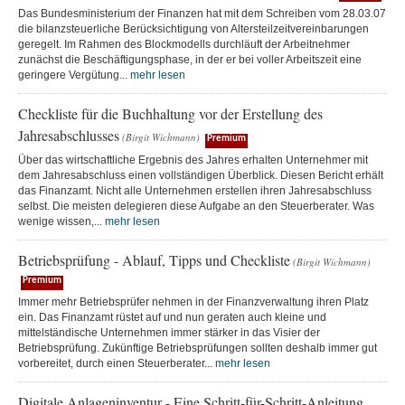
Das Bundesministerium der Finanzen hat mit dem Schreiben vom 28.03.07
die bilanzsteuerliche Berücksichtigung von Altersteilzeitvereinbarungen
geregelt. Im Rahmen des Blockmodells durchläuft der Arbeitnehmer
zunächst die Beschäftigungsphase, in der er bei voller Arbeitszeit eine
geringere Vergütung...
mehr lesen
Checkliste für die Buchhaltung vor der Erstellung des
Jahresabschlusses
(Birgit Wichmann)
Premium
Über das wirtschaftliche Ergebnis des Jahres erhalten Unternehmer mit
dem Jahresabschluss einen vollständigen Überblick. Diesen Bericht erhält
das Finanzamt. Nicht alle Unternehmen erstellen ihren Jahresabschluss
selbst. Die meisten delegieren diese Aufgabe an den Steuerberater. Was
wenige wissen,...
mehr lesen
Betriebsprüfung - Ablauf, Tipps und Checkliste
(Birgit Wichmann)
Premium
Immer mehr Betriebsprüfer nehmen in der Finanzverwaltung ihren Platz
ein. Das Finanzamt rüstet auf und nun geraten auch kleine und
mittelständische Unternehmen immer stärker in das Visier der
Betriebsprüfung. Zukünftige Betriebsprüfungen sollten deshalb immer gut
vorbereitet, durch einen Steuerberater...
mehr lesen
Digitale Anlageninventur - Eine Schritt-für-Schritt-Anleitung