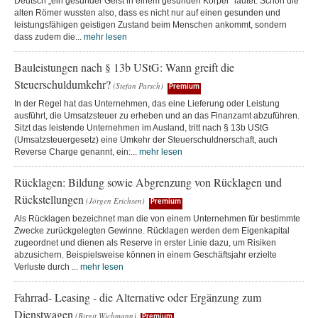
Deutsch „ein gesunder Geist in einem gesunden Körper“ lautet. Schon die
alten Römer wussten also, dass es nicht nur auf einen gesunden und
leistungsfähigen geistigen Zustand beim Menschen ankommt, sondern
dass zudem die...
mehr lesen
Bauleistungen nach § 13b UStG: Wann greift die
Steuerschuldumkehr?
(Stefan Parsch)
Premium
In der Regel hat das Unternehmen, das eine Lieferung oder Leistung
ausführt, die Umsatzsteuer zu erheben und an das Finanzamt abzuführen.
Sitzt das leistende Unternehmen im Ausland, tritt nach § 13b UStG
(Umsatzsteuergesetz) eine Umkehr der Steuerschuldnerschaft, auch
Reverse Charge genannt, ein:...
mehr lesen
Rücklagen: Bildung sowie Abgrenzung von Rücklagen und
Rückstellungen
(Jörgen Erichsen)
Premium
Als Rücklagen bezeichnet man die von einem Unternehmen für bestimmte
Zwecke zurückgelegten Gewinne. Rücklagen werden dem Eigenkapital
zugeordnet und dienen als Reserve in erster Linie dazu, um Risiken
abzusichern. Beispielsweise können in einem Geschäftsjahr erzielte
Verluste durch ...
mehr lesen
Fahrrad- Leasing - die Alternative oder Ergänzung zum
Dienstwagen
(Birgit Wichmann)
Premium