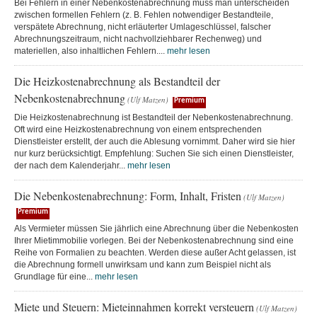
Bei Fehlern in einer Nebenkostenabrechnung muss man unterscheiden
zwischen formellen Fehlern (z. B. Fehlen notwendiger Bestandteile,
verspätete Abrechnung, nicht erläuterter Umlageschlüssel, falscher
Abrechnungszeitraum, nicht nachvollziehbarer Rechenweg) und
materiellen, also inhaltlichen Fehlern....
mehr lesen
Die Heizkostenabrechnung als Bestandteil der
Nebenkostenabrechnung
(Ulf Matzen)
Premium
Die Heizkostenabrechnung ist Bestandteil der Nebenkostenabrechnung.
Oft wird eine Heizkostenabrechnung von einem entsprechenden
Dienstleister erstellt, der auch die Ablesung vornimmt. Daher wird sie hier
nur kurz berücksichtigt. Empfehlung: Suchen Sie sich einen Dienstleister,
der nach dem Kalenderjahr...
mehr lesen
Die Nebenkostenabrechnung: Form, Inhalt, Fristen
(Ulf Matzen)
Premium
Als Vermieter müssen Sie jährlich eine Abrechnung über die Nebenkosten
Ihrer Mietimmobilie vorlegen. Bei der Nebenkostenabrechnung sind eine
Reihe von Formalien zu beachten. Werden diese außer Acht gelassen, ist
die Abrechnung formell unwirksam und kann zum Beispiel nicht als
Grundlage für eine...
mehr lesen
Miete und Steuern: Mieteinnahmen korrekt versteuern
(Ulf Matzen)