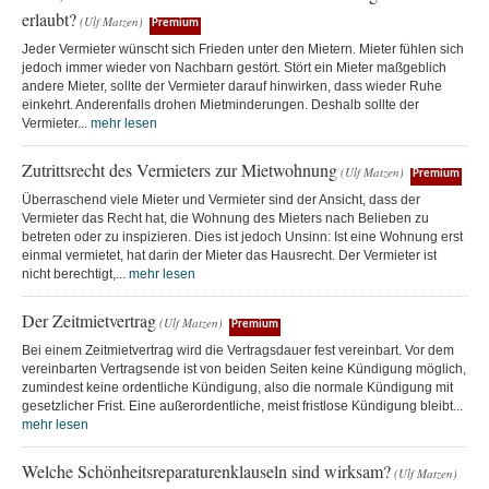
erlaubt?
(Ulf Matzen)
Premium
Jeder Vermieter wünscht sich Frieden unter den Mietern. Mieter fühlen sich
jedoch immer wieder von Nachbarn gestört. Stört ein Mieter maßgeblich
andere Mieter, sollte der Vermieter darauf hinwirken, dass wieder Ruhe
einkehrt. Anderenfalls drohen Mietminderungen. Deshalb sollte der
Vermieter...
mehr lesen
Zutrittsrecht des Vermieters zur Mietwohnung
(Ulf Matzen)
Premium
Überraschend viele Mieter und Vermieter sind der Ansicht, dass der
Vermieter das Recht hat, die Wohnung des Mieters nach Belieben zu
betreten oder zu inspizieren. Dies ist jedoch Unsinn: Ist eine Wohnung erst
einmal vermietet, hat darin der Mieter das Hausrecht. Der Vermieter ist
nicht berechtigt,...
mehr lesen
Der Zeitmietvertrag
(Ulf Matzen)
Premium
Bei einem Zeitmietvertrag wird die Vertragsdauer fest vereinbart. Vor dem
vereinbarten Vertragsende ist von beiden Seiten keine Kündigung möglich,
zumindest keine ordentliche Kündigung, also die normale Kündigung mit
gesetzlicher Frist. Eine außerordentliche, meist fristlose Kündigung bleibt...
mehr lesen
Welche Schönheitsreparaturenklauseln sind wirksam?
(Ulf Matzen)