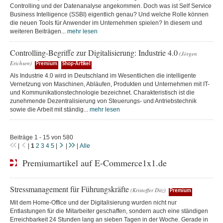
Controlling und der Datenanalyse angekommen. Doch was ist Self Service
Business Intelligence (SSBI) eigentlich genau? Und welche Rolle können
die neuen Tools für Anwender im Unternehmen spielen? In diesem und
weiteren Beiträgen...
mehr lesen
Controlling-Begriffe zur Digitalisierung: Industrie 4.0
(Jörgen
Erichsen)
Premium
Shop-Artikel
Als Industrie 4.0 wird in Deutschland im Wesentlichen die intelligente
Vernetzung von Maschinen, Abläufen, Produkten und Unternehmen mit IT-
und Kommunikationstechnologie bezeichnet. Charakteristisch ist die
zunehmende Dezentralisierung von Steuerungs- und Antriebstechnik
sowie die Arbeit mit ständig...
mehr lesen
Beiträge 1 - 15 von 580
|
|
1
2
3
4
5
|
|
|
Alle
Premiumartikel auf E-Commerce1x1.de
Stressmanagement für Führungskräfte
(Kristoffer Ditz)
Premium
Mit dem Home-Office und der Digitalisierung wurden nicht nur
Entlastungen für die Mitarbeiter geschaffen, sondern auch eine ständigen
Erreichbarkeit 24 Stunden lang an sieben Tagen in der Woche. Gerade in