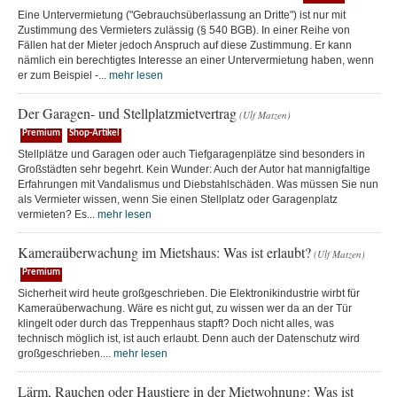
Eine Untervermietung ("Gebrauchsüberlassung an Dritte") ist nur mit
Zustimmung des Vermieters zulässig (§ 540 BGB). In einer Reihe von
Fällen hat der Mieter jedoch Anspruch auf diese Zustimmung. Er kann
nämlich ein berechtigtes Interesse an einer Untervermietung haben, wenn
er zum Beispiel -...
mehr lesen
Der Garagen- und Stellplatzmietvertrag
(Ulf Matzen)
Premium
Shop-Artikel
Stellplätze und Garagen oder auch Tiefgaragenplätze sind besonders in
Großstädten sehr begehrt. Kein Wunder: Auch der Autor hat mannigfaltige
Erfahrungen mit Vandalismus und Diebstahlschäden. Was müssen Sie nun
als Vermieter wissen, wenn Sie einen Stellplatz oder Garagenplatz
vermieten? Es...
mehr lesen
Kameraüberwachung im Mietshaus: Was ist erlaubt?
(Ulf Matzen)
Premium
Sicherheit wird heute großgeschrieben. Die Elektronikindustrie wirbt für
Kameraüberwachung. Wäre es nicht gut, zu wissen wer da an der Tür
klingelt oder durch das Treppenhaus stapft? Doch nicht alles, was
technisch möglich ist, ist auch erlaubt. Denn auch der Datenschutz wird
großgeschrieben....
mehr lesen
Lärm, Rauchen oder Haustiere in der Mietwohnung: Was ist