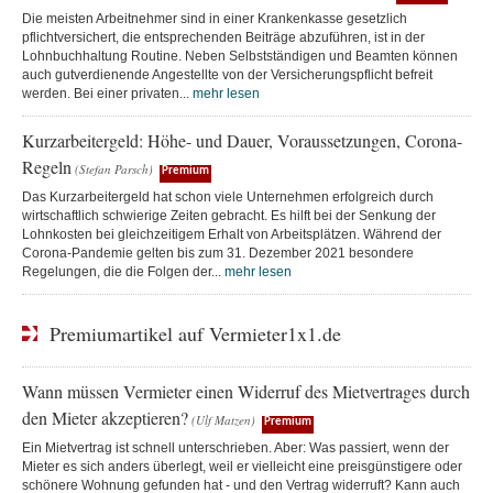
Die meisten Arbeitnehmer sind in einer Krankenkasse gesetzlich
pflichtversichert, die entsprechenden Beiträge abzuführen, ist in der
Lohnbuchhaltung Routine. Neben Selbstständigen und Beamten können
auch gutverdienende Angestellte von der Versicherungspflicht befreit
werden. Bei einer privaten...
mehr lesen
Kurzarbeitergeld: Höhe- und Dauer, Voraussetzungen, Corona-
Regeln
(Stefan Parsch)
Premium
Das Kurzarbeitergeld hat schon viele Unternehmen erfolgreich durch
wirtschaftlich schwierige Zeiten gebracht. Es hilft bei der Senkung der
Lohnkosten bei gleichzeitigem Erhalt von Arbeitsplätzen. Während der
Corona-Pandemie gelten bis zum 31. Dezember 2021 besondere
Regelungen, die die Folgen der...
mehr lesen
Premiumartikel auf Vermieter1x1.de
Wann müssen Vermieter einen Widerruf des Mietvertrages durch
den Mieter akzeptieren?
(Ulf Matzen)
Premium
Ein Mietvertrag ist schnell unterschrieben. Aber: Was passiert, wenn der
Mieter es sich anders überlegt, weil er vielleicht eine preisgünstigere oder
schönere Wohnung gefunden hat - und den Vertrag widerruft? Kann auch