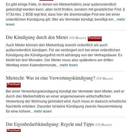
Es gibt einige Fälle, in denen ein Mietverhältnis zwar außerordentlich
gekündigt werden kann, aber nicht fristlos, sondern mit gesetzlicher Frist. §
573d Abs. 2 BGB legt fest, dass hier die dreimonatige Frist wie bei einer
ordentlichen Kündigung gilt. Wer als Vermieter kündigt, benötigt ein...
mehr
lesen
Die Kündigung durch den Mieter
(Ulf Matzen)
Premium
Auch Mieter können den Mietvertrag sowohl ordentlich als auch
außerordentlich kündigen. Für sie verlängert sich bei einer ordentlichen
Kündigung die Kündigungsfrist nicht abhängig von der Vertragsdauer. Es
bleibt bei drei Monaten. Der Mieter muss also spätestens am dritten
Werktag eines Kalendermonats...
mehr lesen
Mietrecht: Was ist eine Verwertungskündigung?
(Ulf Matzen)
Premium
Bei einer Verwertungskündigung kündigt der Vermieter dem Mieter, weil er
durch das Mietverhältnis an einer angemessenen wirtschaftlichen
Verwertung der Wohnung gehindert wird. Auch muss er dadurch erhebliche
Nachteile erleiden. Darunter ist keine Kündigung zwecks Neuvermietung
für eine höhere...
mehr lesen
Die Eigenbedarfskündigung: Regeln und Tipps
(Ulf Matzen)
Premium