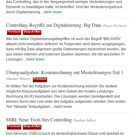
das Controlling, das in der Vergangenheit weniger Veränderungen und
Dynamik zu bewältigen hatte, ist betroffen. Und der Veränderungsdruck
durch Digitalisierung...
mehr lesen
Controlling-Begriffe zur Digitalisierung: Big Data
(Jörgen Erichsen)
Premium
Shop-Artikel
Wie bei vielen Digitalisierungsbegriffen ist auch der Begriff "BIG-DATA"
aktuell nicht einheitlich definiert. Im Folgenden wird davon ausgegangen,
dass mit Big Data allgemein große Datenmengen bezeichnet werden, die
aus vielen internen und externen Quellen stammen, die mit speziellen IT-
Lösungen...
mehr lesen
Übungsaufgaben: Kostenrechnung mit Musterlösungen Teil 3
(Günther Wittwer)
Premium
Im dritten Teil der Aufgaben zur Kostenrechnung können Sie weitere
mögliche Klausuraufgaben aus dem Gebiet der Kosten-Leistungs-
Rechnung (KLR) bearbeiten. Die Lösungen werden bereitgestellt und
können durch den Link unter der Aufgabe aufgerufen werden. Den ersten
Teil "Aktuelle Textaufgaben...
mehr lesen
SSBI: Neue Tools fürs Controlling
(Stephan Nelles)
Premium
Shop-Artikel
Das Akronym SSBI ist auch im deutschsprachigen Raum und speziell im