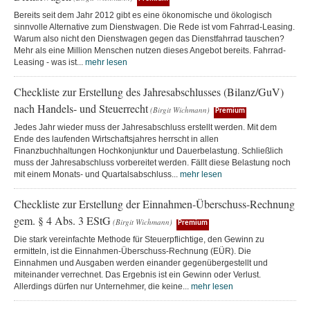
Bereits seit dem Jahr 2012 gibt es eine ökonomische und ökologisch
sinnvolle Alternative zum Dienstwagen. Die Rede ist vom Fahrrad-Leasing.
Warum also nicht den Dienstwagen gegen das Dienstfahrrad tauschen?
Mehr als eine Million Menschen nutzen dieses Angebot bereits. Fahrrad-
Leasing - was ist...
mehr lesen
Checkliste zur Erstellung des Jahresabschlusses (Bilanz/GuV)
nach Handels- und Steuerrecht
(Birgit Wichmann)
Premium
Jedes Jahr wieder muss der Jahresabschluss erstellt werden. Mit dem
Ende des laufenden Wirtschaftsjahres herrscht in allen
Finanzbuchhaltungen Hochkonjunktur und Dauerbelastung. Schließlich
muss der Jahresabschluss vorbereitet werden. Fällt diese Belastung noch
mit einem Monats- und Quartalsabschluss...
mehr lesen
Checkliste zur Erstellung der Einnahmen-Überschuss-Rechnung
gem. § 4 Abs. 3 EStG
(Birgit Wichmann)
Premium
Die stark vereinfachte Methode für Steuerpflichtige, den Gewinn zu
ermitteln, ist die Einnahmen-Überschuss-Rechnung (EÜR). Die
Einnahmen und Ausgaben werden einander gegenübergestellt und
miteinander verrechnet. Das Ergebnis ist ein Gewinn oder Verlust.
Allerdings dürfen nur Unternehmer, die keine...
mehr lesen