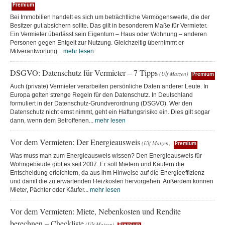
Premium
Bei Immobilien handelt es sich um beträchtliche Vermögenswerte, die der
Besitzer gut absichern sollte. Das gilt in besonderem Maße für Vermieter.
Ein Vermieter überlässt sein Eigentum – Haus oder Wohnung – anderen
Personen gegen Entgelt zur Nutzung. Gleichzeitig übernimmt er
Mitverantwortung...
mehr lesen
DSGVO: Datenschutz für Vermieter – 7 Tipps
(Ulf Matzen)
Premium
Auch (private) Vermieter verarbeiten persönliche Daten anderer Leute. In
Europa gelten strenge Regeln für den Datenschutz. In Deutschland
formuliert in der Datenschutz-Grundverordnung (DSGVO). Wer den
Datenschutz nicht ernst nimmt, geht ein Haftungsrisiko ein. Dies gilt sogar
dann, wenn dem Betroffenen...
mehr lesen
Vor dem Vermieten: Der Energieausweis
(Ulf Matzen)
Premium
Was muss man zum Energieausweis wissen? Den Energieausweis für
Wohngebäude gibt es seit 2007. Er soll Mietern und Käufern die
Entscheidung erleichtern, da aus ihm Hinweise auf die Energieeffizienz
und damit die zu erwartenden Heizkosten hervorgehen. Außerdem können
Mieter, Pächter oder Käufer...
mehr lesen
Vor dem Vermieten: Miete, Nebenkosten und Rendite
berechnen – Checkliste
(Ulf Matzen)