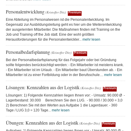
Personalentwicklung
(Kristoffer Ditz)
Premium
Eine Abteilung im Personalwesen ist die Personalentwicklung. Im
Gegensatz zur Ausbildungsleitung geht es hier um die Weiterentwicklung
der ausgelernten Mitarbeiter. Die Maßnahmen finden mit Training on the
Job und Training off the Job statt. Eine der wohl größten
Herausforderungen für die Personalentwickler...
mehr lesen
Personalbedarfsplanung
(Kristoffer Ditz)
Premium
Bei der Personalbedarfsplanung für das Folgejahr oder bei Gründung
sollte folgendes berücksichtigt werden: - Ein Mitarbeiter ist meistens krank.
- Ein Mitarbeiter ist im Urlaub. - Ein Mitarbeiter baut Überstunden ab. - Ein
Mitarbeiter ist zu einer Fortbildung oder in der Berufsschule....
mehr lesen
Lösungen: Kennzahlen aus der Logistik
(Kristoffer Ditz)
Premium
Lösungen: 1) Folgende Kennzahlen liegen Ihnen vor: - Umsatz: 90.000 Ø -
Lagerbestand: 30.000 Berechnen Sie den LUG. - 90.000 / 30.000 = 3,0
2) Berechnen Sie mit den Werten aus Aufgabe 1 die Lagerdauer. - 360
Tage / LUG 3,0 = 120 Tage...
mehr lesen
Übungen: Kennzahlen aus der Logistik
(Kristoffer Ditz)
Premium
Aufgaben: 1) Folgende Kennzahlen liegen Ihnen vor - Umsatz: 90.000 Ø -