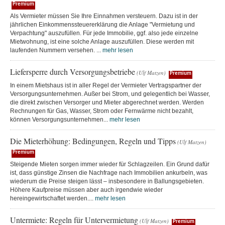
Premium
Als Vermieter müssen Sie Ihre Einnahmen versteuern. Dazu ist in der
jährlichen Einkommenssteuererklärung die Anlage "Vermietung und
Verpachtung" auszufüllen. Für jede Immobilie, ggf. also jede einzelne
Mietwohnung, ist eine solche Anlage auszufüllen. Diese werden mit
laufenden Nummern versehen. ...
mehr lesen
Liefersperre durch Versorgungsbetriebe
(Ulf Matzen)
Premium
In einem Mietshaus ist in aller Regel der Vermieter Vertragspartner der
Versorgungsunternehmen. Außer bei Strom, und gelegentlich bei Wasser,
die direkt zwischen Versorger und Mieter abgerechnet werden. Werden
Rechnungen für Gas, Wasser, Strom oder Fernwärme nicht bezahlt,
können Versorgungsunternehmen...
mehr lesen
Die Mieterhöhung: Bedingungen, Regeln und Tipps
(Ulf Matzen)
Premium
Steigende Mieten sorgen immer wieder für Schlagzeilen. Ein Grund dafür
ist, dass günstige Zinsen die Nachfrage nach Immobilien ankurbeln, was
wiederum die Preise steigen lässt – insbesondere in Ballungsgebieten.
Höhere Kaufpreise müssen aber auch irgendwie wieder
hereingewirtschaftet werden....
mehr lesen
Untermiete: Regeln für Untervermietung
(Ulf Matzen)
Premium