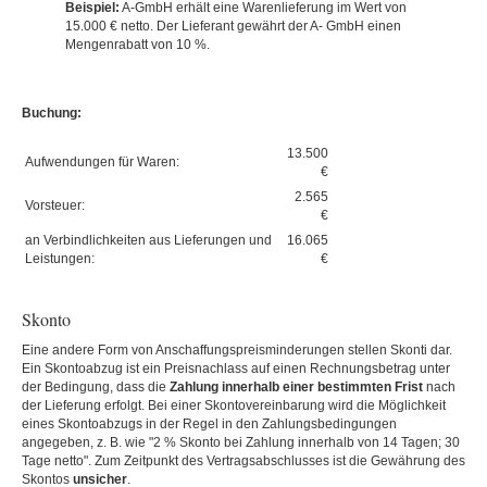
Beispiel:
A-GmbH erhält eine Warenlieferung im Wert von
15.000 € netto. Der Lieferant gewährt der A- GmbH einen
Mengenrabatt von 10 %.
Buchung:
13.500
Aufwendungen für Waren:
€
2.565
Vorsteuer:
€
an Verbindlichkeiten aus Lieferungen und
16.065
Leistungen:
€
Skonto
Eine andere Form von Anschaffungspreisminderungen stellen Skonti dar.
Ein Skontoabzug ist ein Preisnachlass auf einen Rechnungsbetrag unter
der Bedingung, dass die
Zahlung innerhalb einer bestimmten Frist
nach
der Lieferung erfolgt. Bei einer Skontovereinbarung wird die Möglichkeit
eines Skontoabzugs in der Regel in den Zahlungsbedingungen
angegeben, z. B. wie "2 % Skonto bei Zahlung innerhalb von 14 Tagen; 30
Tage netto". Zum Zeitpunkt des Vertragsabschlusses ist die Gewährung des
Skontos
unsicher
.