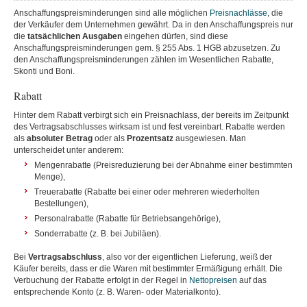
Anschaffungspreisminderungen sind alle möglichen
Preisnachlässe
, die
der Verkäufer dem Unternehmen gewährt. Da in den Anschaffungspreis nur
die
tatsächlichen Ausgaben
eingehen dürfen, sind diese
Anschaffungspreisminderungen gem. § 255 Abs. 1 HGB abzusetzen. Zu
den Anschaffungspreisminderungen zählen im Wesentlichen Rabatte,
Skonti und Boni.
Rabatt
Hinter dem Rabatt verbirgt sich ein Preisnachlass, der bereits im Zeitpunkt
des Vertragsabschlusses wirksam ist und fest vereinbart. Rabatte werden
als
absoluter Betrag
oder als
Prozentsatz
ausgewiesen. Man
unterscheidet unter anderem:
Mengenrabatte (Preisreduzierung bei der Abnahme einer bestimmten
Menge),
Treuerabatte (Rabatte bei einer oder mehreren wiederholten
Bestellungen),
Personalrabatte (Rabatte für Betriebsangehörige),
Sonderrabatte (z. B. bei Jubiläen).
Bei
Vertragsabschluss
, also vor der eigentlichen Lieferung, weiß der
Käufer bereits, dass er die Waren mit bestimmter Ermäßigung erhält. Die
Verbuchung der Rabatte erfolgt in der Regel in
Nettopreisen
auf das
entsprechende Konto (z. B. Waren- oder Materialkonto).