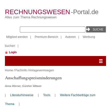
RECHNUNGSWESEN
-Portal.de
Alles zum Thema Rechnungswesen
Mitglied werden
|
Premium-Bereich
|
Autoren
|
Werbung
buchen
|
Login
Home
/
Fachinfo
/
Anlagevermoegen
Anschaffungspreisminderungen
Anna Werner, Günther Wittwer
|
Literaturhinweise
|
Tools
|
Weitere Fachbeiträge zum
Thema
|