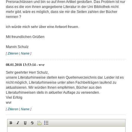
Preisnachlässen und bin so auf ihren Artikel gestoßen. Das Problem ist nur
dass es die von ihnen angegebene Literatur in der Uni Bibliothek nicht
mehr gibt. wäre es möglich, dass sie mir die Seiten zahlen der Bücher
nennen ?
ich würde mich sehr über eine Antwort freuen.
Mit freundlichen Grüßen
Marvin Schulz
[
Zitieren
|
Name
]
08.01.2018 13:53:14 - wvr
Sehr geehrter Herr Schulz,
unsere Literaturhinweise stellen kein Quellenverzeichnis dar. Leider ist es
nicht möglich, Literaturhinweise unter allen Fachbeiträgen laufend zu
aktualisieren. Wir würden Ihnen empfehlen, Bücher aus den
Literaturhinweisen stets in aktueller Auflage zu verwenden.
Viel Erfolg
wvr
[
Zitieren
|
Name
]