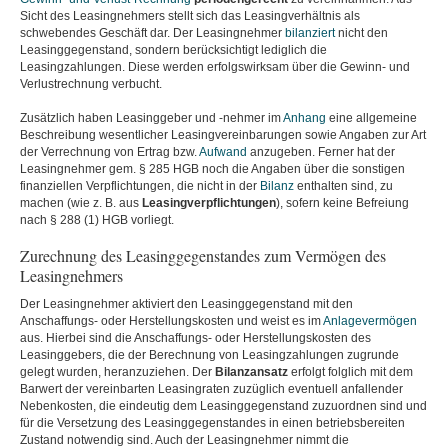
Sicht des Leasingnehmers stellt sich das Leasingverhältnis als
schwebendes Geschäft dar. Der Leasingnehmer
bilanziert
nicht den
Leasinggegenstand, sondern berücksichtigt lediglich die
Leasingzahlungen. Diese werden erfolgswirksam über die Gewinn- und
Verlustrechnung verbucht.
Zusätzlich haben Leasinggeber und -nehmer im
Anhang
eine allgemeine
Beschreibung wesentlicher Leasingvereinbarungen sowie Angaben zur Art
der Verrechnung von Ertrag bzw.
Aufwand
anzugeben. Ferner hat der
Leasingnehmer gem. § 285 HGB noch die Angaben über die sonstigen
finanziellen Verpflichtungen, die nicht in der
Bilanz
enthalten sind, zu
machen (wie z. B. aus
Leasingverpflichtungen
), sofern keine Befreiung
nach § 288 (1) HGB vorliegt.
Zurechnung des Leasinggegenstandes zum Vermögen des
Leasingnehmers
Der Leasingnehmer aktiviert den Leasinggegenstand mit den
Anschaffungs- oder Herstellungskosten und weist es im
Anlagevermögen
aus. Hierbei sind die Anschaffungs- oder Herstellungskosten des
Leasinggebers, die der Berechnung von Leasingzahlungen zugrunde
gelegt wurden, heranzuziehen. Der
Bilanzansatz
erfolgt folglich mit dem
Barwert der vereinbarten Leasingraten zuzüglich eventuell anfallender
Nebenkosten, die eindeutig dem Leasinggegenstand zuzuordnen sind und
für die Versetzung des Leasinggegenstandes in einen betriebsbereiten
Zustand notwendig sind. Auch der Leasingnehmer nimmt die