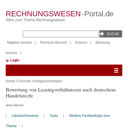
RECHNUNGSWESEN
-Portal.de
Alles zum Thema Rechnungswesen
Mitglied werden
|
Premium-Bereich
|
Autoren
|
Werbung
buchen
|
Login
Home
/
Fachinfo
/
Anlagevermoegen
Bewertung von Leasingverhältnissen nach deutschem
Handelsrecht
Anna Werner
|
Literaturhinweise
|
Tools
|
Weitere Fachbeiträge zum
Thema
|