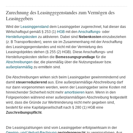
Zurechnung des Leasinggegenstandes zum Vermögen des
Leasinggebers
Wird der
Leasinggenstand
dem Leasinggeber zugerechnet, hat dieser das
Wirtschaftsgut gemäß § 253 (1)
HGB
mit den
Anschaffungs
- oder
Herstellungskosten
zu aktivieren. Dabei sind
Nebenkosten
einzubeziehen
(z. B Transportkosten), wenn sie im Zusammenhang mit der Anschaffung
des Leasinggegenstandes und nicht mit der Vermietung des
Leasingobjektes stehen (§ 255 (2) HGB). Diese Anschaffungs- und
Herstellungskosten stellen die
Bemessungsgrundlage
für die
Abschreibungen
dar, die planmäßig über die Nutzungsdauer bzw.
außerplanmäßig
zu ermitteln sind.
Die Abschreibungen wirken sich beim Leasinggeber gewinnmindernd und
damit
steuerreduzierend
aus. Eine außerplanmäßige Abschreibung darf
nur dann vorgenommen werden, wenn der Leasinggeber seine Kosten mit
hinreichender Sicherheit nicht mehr
amortisieren
kann. Wenn in den
Folgeperioden während einer außerplanmäßigen Abschreibung festgestellt
wird, dass die Gründe zur Wertminderung nicht mehr gegeben sind,
besteht für eine Kapitalgesellschaft nach § 280 (1) HGB eine
Zuschreibungspflicht
.
Die Leasingzahlungen sind vom Leasinggeber erfolgswirksam in der
Gewinn- und Verlust-Rechnung
periodengerecht
zu vereinnahmen. Aus