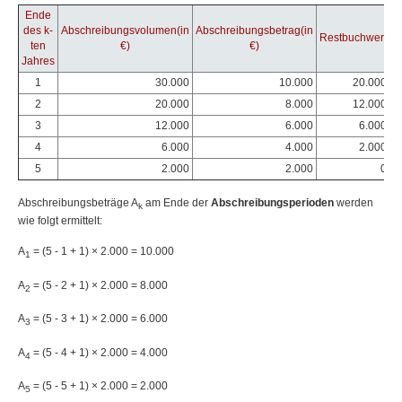
Ende
des k-
Abschreibungsvolumen(in
Abschreibungsbetrag(in
Restbuchwert
ten
€)
€)
Jahres
1
30.000
10.000
20.000
2
20.000
8.000
12.000
3
12.000
6.000
6.000
4
6.000
4.000
2.000
5
2.000
2.000
0
Abschreibungsbeträge A
am Ende der
Abschreibungsperioden
werden
k
wie folgt ermittelt:
A
= (5 - 1 + 1) × 2.000 = 10.000
1
A
= (5 - 2 + 1) × 2.000 = 8.000
2
A
= (5 - 3 + 1) × 2.000 = 6.000
3
A
= (5 - 4 + 1) × 2.000 = 4.000
4
A
= (5 - 5 + 1) × 2.000 = 2.000
5