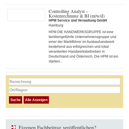
Controlling Analyst –
Kostenrechnung & BI (m/w/d)
HPM Service und Verwaltung GmbH
Hamburg
HPM DIE HANDWERKSGRUPPE ist eine
familien­geführte Unternehmens­gruppe und
einer der Markt­führer im Ausbau­handwerk
bestehend aus erfolg­reichen und lokal
verankerten Hand­werks­betrieben in
Deutschland und Österreich. Die HPM ist ein
starkes...
Eigenen Fachbeitrag veröffentlichen?