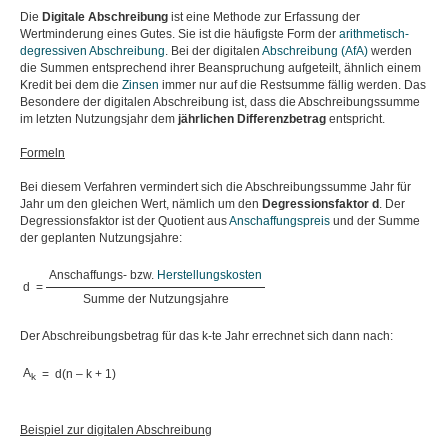
Die
Digitale Abschreibung
ist eine Methode zur Erfassung der
Wertminderung eines Gutes. Sie ist die häufigste Form der
arithmetisch-
degressiven Abschreibung
. Bei der digitalen
Abschreibung (AfA)
werden
die Summen entsprechend ihrer Beanspruchung aufgeteilt, ähnlich einem
Kredit bei dem die
Zinsen
immer nur auf die Restsumme fällig werden. Das
Besondere der digitalen Abschreibung ist, dass die Abschreibungssumme
im letzten Nutzungsjahr dem
jährlichen Differenzbetrag
entspricht.
Formeln
Bei diesem Verfahren vermindert sich die Abschreibungssumme Jahr für
Jahr um den gleichen Wert, nämlich um den
Degressionsfaktor d
. Der
Degressionsfaktor ist der Quotient aus
Anschaffungspreis
und der Summe
der geplanten Nutzungsjahre:
Anschaffungs- bzw.
Herstellungskosten
d
=
Summe der Nutzungsjahre
Der Abschreibungsbetrag für das k-te Jahr errechnet sich dann nach:
A
=
d(n – k + 1)
k
Beispiel zur digitalen Abschreibung