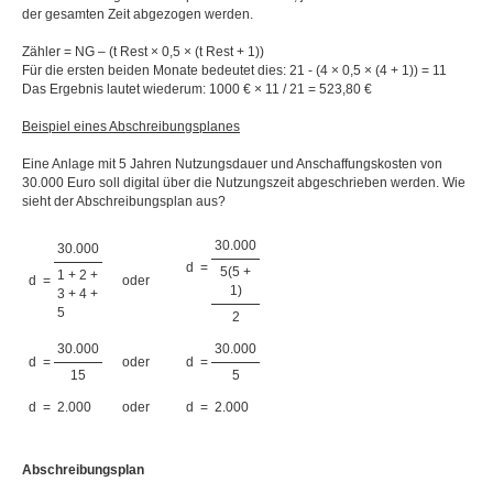
der gesamten Zeit abgezogen werden.
Zähler = NG – (t Rest × 0,5 × (t Rest + 1))
Für die ersten beiden Monate bedeutet dies: 21 - (4 × 0,5 × (4 + 1)) = 11
Das Ergebnis lautet wiederum: 1000 € × 11 / 21 = 523,80 €
Beispiel eines Abschreibungsplanes
Eine Anlage mit 5 Jahren Nutzungsdauer und Anschaffungskosten von
30.000 Euro soll digital über die Nutzungszeit abgeschrieben werden. Wie
sieht der Abschreibungsplan aus?
30.000
30.000
d
=
5(5 +
1 + 2 +
d
=
oder
1)
3 + 4 +
5
2
30.000
30.000
d
=
oder
d
=
15
5
d
=
2.000
oder
d
=
2.000
Abschreibungsplan