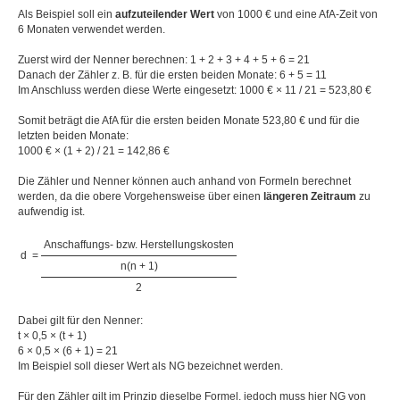
Als Beispiel soll ein
aufzuteilender Wert
von 1000 € und eine AfA-Zeit von
6 Monaten verwendet werden.
Zuerst wird der Nenner berechnen: 1 + 2 + 3 + 4 + 5 + 6 = 21
Danach der Zähler z. B. für die ersten beiden Monate: 6 + 5 = 11
Im Anschluss werden diese Werte eingesetzt: 1000 € × 11 / 21 = 523,80 €
Somit beträgt die AfA für die ersten beiden Monate 523,80 € und für die
letzten beiden Monate:
1000 € × (1 + 2) / 21 = 142,86 €
Die Zähler und Nenner können auch anhand von Formeln berechnet
werden, da die obere Vorgehensweise über einen
längeren Zeitraum
zu
aufwendig ist.
Anschaffungs- bzw. Herstellungskosten
d
=
n(n + 1)
2
Dabei gilt für den Nenner:
t × 0,5 × (t + 1)
6 × 0,5 × (6 + 1) = 21
Im Beispiel soll dieser Wert als NG bezeichnet werden.
Für den Zähler gilt im Prinzip dieselbe Formel, jedoch muss hier NG von