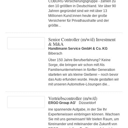
COBURG Versicherungsgruppe - zählen zu
den 10 größten in Deutschland. Vor über 90
Jahren gegründet sind wir mit über 13
Millionen Kund:innen heute der große
Versicherer für Privathaushalte und der
größte...
Senior Controller (m/w/d) Investment
& M&A
Handtmann Service GmbH & Co. KG
Biberach
Über 150 Jahre Berufserfahrung? Keine
Sorge, die bringen wir schon mit! Als
Familienunternehmen in fünfter Generation
starteten wir als kleine Gießerei – noch bevor
das Auto erfunden wurde. Heute gestalten wir
mit unseren Automotive-Lösungen die...
Vertriebscontroller (m/w/d)
ERGO Group AG'
Düsseldorf
ine spannende Aufgabe, in der Sie Ihr
Expertenwissen einbringen können. Wachsen
Sie mit uns gemeinsam! Wir bieten Raum, um
füreinander und miteinander die Zukunft von