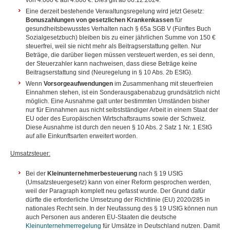
von 4.000 € auf 4.800 €. Dies gilt ab 06.12.2024.
Eine derzeit bestehende Verwaltungsregelung wird jetzt Gesetz:
Bonuszahlungen von gesetzlichen Krankenkassen
für
gesundheitsbewusstes Verhalten nach § 65a SGB V (Fünftes Buch
Sozialgesetzbuch) bleiben bis zu einer jährlichen Summe von 150 €
steuerfrei, weil sie nicht mehr als Beitragserstattung gelten. Nur
Beträge, die darüber liegen müssen versteuert werden, es sei denn,
der Steuerzahler kann nachweisen, dass diese Beträge keine
Beitragserstattung sind (Neuregelung in § 10 Abs. 2b EStG).
Wenn
Vorsorgeaufwendungen
im Zusammenhang mit steuerfreien
Einnahmen stehen, ist ein Sonderausgabenabzug grundsätzlich nicht
möglich. Eine Ausnahme galt unter bestimmten Umständen bisher
nur für Einnahmen aus nicht selbstständiger Arbeit in einem Staat der
EU oder des Europäischen Wirtschaftsraums sowie der Schweiz.
Diese Ausnahme ist durch den neuen § 10 Abs. 2 Satz 1 Nr. 1 EStG
auf alle Einkunftsarten erweitert worden.
Umsatzsteuer:
Bei der
Kleinunternehmerbesteuerung
nach § 19 UStG
(Umsatzsteuergesetz) kann von einer Reform gesprochen werden,
weil der Paragraph komplett neu gefasst wurde. Der Grund dafür
dürfte die erforderliche Umsetzung der Richtlinie (EU) 2020/285 in
nationales Recht sein. In der Neufassung des § 19 UStG können nun
auch Personen aus anderen EU-Staaten die deutsche
Kleinunternehmerregelung
für Umsätze in Deutschland nutzen. Damit