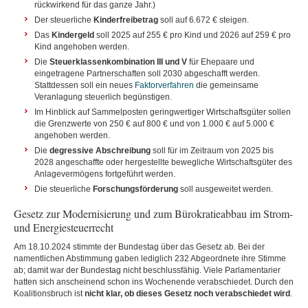
rückwirkend für das ganze Jahr.)
Der steuerliche
Kinderfreibetrag
soll auf 6.672 € steigen.
Das
Kindergeld
soll 2025 auf 255 € pro Kind und 2026 auf 259 € pro
Kind angehoben werden.
Die
Steuerklassenkombination III und V
für Ehepaare und
eingetragene Partnerschaften soll 2030 abgeschafft werden.
Stattdessen soll ein neues
Faktorverfahren
die gemeinsame
Veranlagung steuerlich begünstigen.
Im Hinblick auf Sammelposten geringwertiger Wirtschaftsgüter sollen
die Grenzwerte von 250 € auf 800 € und von 1.000 € auf 5.000 €
angehoben werden.
Die
degressive Abschreibung
soll für im Zeitraum von 2025 bis
2028 angeschaffte oder hergestellte bewegliche Wirtschaftsgüter des
Anlagevermögens fortgeführt werden.
Die steuerliche
Forschungsförderung
soll ausgeweitet werden.
Gesetz zur Modernisierung und zum Bürokratieabbau im Strom-
und Energiesteuerrecht
Am 18.10.2024 stimmte der Bundestag über das Gesetz ab. Bei der
namentlichen Abstimmung gaben lediglich 232 Abgeordnete ihre Stimme
ab; damit war der Bundestag nicht beschlussfähig. Viele Parlamentarier
hatten sich anscheinend schon ins Wochenende verabschiedet. Durch den
Koalitionsbruch ist
nicht klar, ob dieses Gesetz noch verabschiedet wird
.