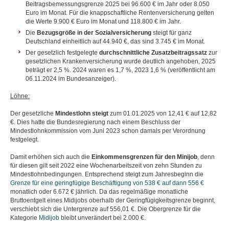
Beitragsbemessungsgrenze 2025 bei 96.600 € im Jahr oder 8.050
Euro im Monat. Für die knappschaftliche Rentenversicherung gelten
die Werte 9.900 € Euro im Monat und 118.800 € im Jahr.
Die
Bezugsgröße in der Sozialversicherung
steigt für ganz
Deutschland einheitlich auf 44.940 €, das sind 3.745 € im Monat.
Der gesetzlich festgelegte
durchschnittliche Zusatzbeitragssatz
zur
gesetzlichen Krankenversicherung wurde deutlich angehoben, 2025
beträgt er 2,5 %. 2024 waren es 1,7 %, 2023 1,6 % (veröffentlicht am
06.11.2024 im Bundesanzeiger).
Löhne:
Der gesetzliche
Mindestlohn steigt
zum 01.01.2025 von 12,41 € auf 12,82
€. Dies hatte die Bundesregierung nach einem Beschluss der
Mindestlohnkommission vom Juni 2023 schon damals per Verordnung
festgelegt.
Damit erhöhen sich auch die
Einkommensgrenzen für den Minijob
, denn
für diesen gilt seit 2022 eine Wochenarbeitszeit von zehn Stunden zu
Mindestlohnbedingungen. Entsprechend steigt zum Jahresbeginn die
Grenze für eine geringfügige Beschäftigung von 538 € auf dann 556 €
monatlich oder 6.672 € jährlich. Da das regelmäßige monatliche
Bruttoentgelt eines Midijobs oberhalb der Geringfügigkeitsgrenze beginnt,
verschiebt sich die Untergrenze auf 556,01 €. Die Obergrenze für die
Kategorie
Midijob
bleibt unverändert bei 2.000 €.