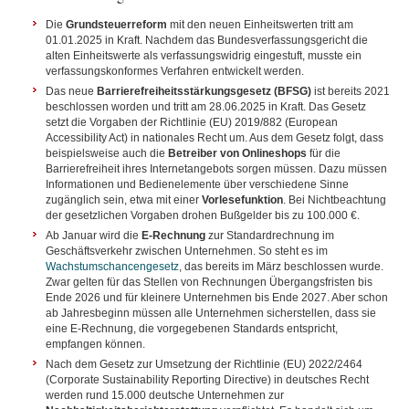
Die
Grundsteuerreform
mit den neuen Einheitswerten tritt am
01.01.2025 in Kraft. Nachdem das Bundesverfassungsgericht die
alten Einheitswerte als verfassungswidrig eingestuft, musste ein
verfassungskonformes Verfahren entwickelt werden.
Das neue
Barrierefreiheitsstärkungsgesetz (BFSG)
ist bereits 2021
beschlossen worden und tritt am 28.06.2025 in Kraft. Das Gesetz
setzt die Vorgaben der Richtlinie (EU) 2019/882 (European
Accessibility Act) in nationales Recht um. Aus dem Gesetz folgt, dass
beispielsweise auch die
Betreiber von Onlineshops
für die
Barrierefreiheit ihres Internetangebots sorgen müssen. Dazu müssen
Informationen und Bedienelemente über verschiedene Sinne
zugänglich sein, etwa mit einer
Vorlesefunktion
. Bei Nichtbeachtung
der gesetzlichen Vorgaben drohen Bußgelder bis zu 100.000 €.
Ab Januar wird die
E-Rechnung
zur Standardrechnung im
Geschäftsverkehr zwischen Unternehmen. So steht es im
Wachstumschancengesetz
, das bereits im März beschlossen wurde.
Zwar gelten für das Stellen von Rechnungen Übergangsfristen bis
Ende 2026 und für kleinere Unternehmen bis Ende 2027. Aber schon
ab Jahresbeginn müssen alle Unternehmen sicherstellen, dass sie
eine E-Rechnung, die vorgegebenen Standards entspricht,
empfangen können.
Nach dem Gesetz zur Umsetzung der Richtlinie (EU) 2022/2464
(Corporate Sustainability Reporting Directive) in deutsches Recht
werden rund 15.000 deutsche Unternehmen zur