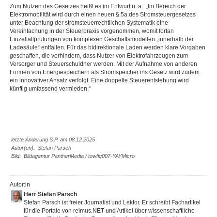
Zum Nutzen des Gesetzes heißt es im Entwurf u. a.: „Im Bereich der
Elektromobilität wird durch einen neuen § 5a des Stromsteuergesetzes
unter Beachtung der stromsteuerrechtlichen Systematik eine
Vereinfachung in der Steuerpraxis vorgenommen, womit fortan
Einzelfallprüfungen von komplexen Geschäftsmodellen „innerhalb der
Ladesäule“ entfallen. Für das bidirektionale Laden werden klare Vorgaben
geschaffen, die verhindern, dass Nutzer von Elektrofahrzeugen zum
Versorger und Steuerschuldner werden. Mit der Aufnahme von anderen
Formen von Energiespeichern als Stromspeicher ins Gesetz wird zudem
ein innovativer Ansatz verfolgt. Eine doppelte Steuerentstehung wird
künftig umfassend vermieden.“
letzte Änderung S.P. am 08.12.2025
Autor(en): Stefan Parsch
Bild: Bildagentur PantherMedia / towfiq007-YAYMicro
Autor:in
Herr Stefan Parsch
Stefan Parsch ist freier Journalist und Lektor. Er schreibt Fachartikel
für die Portale von reimus.NET und Artikel über wissenschaftliche