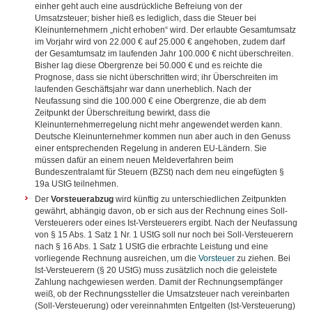
einher geht auch eine ausdrückliche Befreiung von der
Umsatzsteuer; bisher hieß es lediglich, dass die Steuer bei
Kleinunternehmern „nicht erhoben“ wird. Der erlaubte Gesamtumsatz
im Vorjahr wird von 22.000 € auf 25.000 € angehoben, zudem darf
der Gesamtumsatz im laufenden Jahr 100.000 € nicht überschreiten.
Bisher lag diese Obergrenze bei 50.000 € und es reichte die
Prognose, dass sie nicht überschritten wird; ihr Überschreiten im
laufenden Geschäftsjahr war dann unerheblich. Nach der
Neufassung sind die 100.000 € eine Obergrenze, die ab dem
Zeitpunkt der Überschreitung bewirkt, dass die
Kleinunternehmerregelung nicht mehr angewendet werden kann.
Deutsche Kleinunternehmer kommen nun aber auch in den Genuss
einer entsprechenden Regelung in anderen EU-Ländern. Sie
müssen dafür an einem neuen Meldeverfahren beim
Bundeszentralamt für Steuern (BZSt) nach dem neu eingefügten §
19a UStG teilnehmen.
Der
Vorsteuerabzug
wird künftig zu unterschiedlichen Zeitpunkten
gewährt, abhängig davon, ob er sich aus der Rechnung eines Soll-
Versteuerers oder eines Ist-Versteuerers ergibt. Nach der Neufassung
von § 15 Abs. 1 Satz 1 Nr. 1 UStG soll nur noch bei Soll-Versteuerern
nach § 16 Abs. 1 Satz 1 UStG die erbrachte Leistung und eine
vorliegende Rechnung ausreichen, um die
Vorsteuer
zu ziehen. Bei
Ist-Versteuerern (§ 20 UStG) muss zusätzlich noch die geleistete
Zahlung nachgewiesen werden. Damit der Rechnungsempfänger
weiß, ob der Rechnungssteller die Umsatzsteuer nach vereinbarten
(Soll-Versteuerung) oder vereinnahmten Entgelten (Ist-Versteuerung)