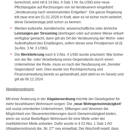
berechnet, wird mit § 14 Abs. 4 Satz 1 Nr. 6a UStG eine neue
Pflichtangabe auf Rechnungen von Ist-Versteuerern eingeführt:
„Versteuerung nach vereinnahmten Entgelten“. Die ganze Regelung
tritt zwar erst am 01.01.2028 in Kraft, aber es ist sicher nicht verkehrt,
diese Gesetzeslage jetzt schon zu kennen.
Werden kulturelle, künstlerische, wissenschaftliche oder ähnliche
Leistungen per Streaming
übertragen oder auf andere Weise virtuell
verfügbar gemacht, dann gilt als Ort der Versteuerung der Wohn- oder
Aufenthaltsort des Empfängers, sofern dieser eine Privatperson ist (§
3a Abs. 3 Nr. 3 UStG).
Die
Werklieferung
nach § 3 Abs. 4 UStG wurde präzisiert: War bisher
von der Be- oder Verarbeitung eines Gegenstands durch einen
Unternehmer die Rede, muss es nach der Neufassung ein „fremder
Gegenstand“ sein. Dies wurde von Rechtsprechung und
Finanzverwaltung bereits so gehandhabt, jetzt steht es im Gesetz und
gilt ab 06.12.2024.
Abgabenordnung:
Mit einer Änderung in der
Abgabenordnung
möchte der Gesetzgeber für
mehr bezahlbaren Wohnraum sorgen: Die „
neue Wohngemeinnützigkeit
“
soll sozial orientierten Unternehmen, Stiftungen und Vereinen die
Möglichkeit von Steuererleichterungen durch Gemeinnützigkeit bieten,
wenn sie sozial Bedürftigen Wohnraum für eine Miete unter der
marktüblichen Miete anbieten. Dafür wurde in § 52 Abs. 1 Satz 1 AO
(Abgabenordnung) die „Nr. 27“ neu eingefügt. Der Abschnitt regelt, dass