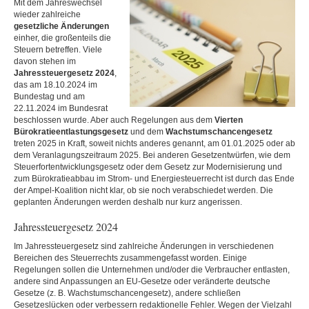
Mit dem Jahreswechsel
wieder zahlreiche
gesetzliche Änderungen
einher, die großenteils die
Steuern betreffen. Viele
davon stehen im
Jahressteuergesetz 2024
,
das am 18.10.2024 im
Bundestag und am
22.11.2024 im Bundesrat
beschlossen wurde. Aber auch Regelungen aus dem
Vierten
Bürokratieentlastungsgesetz
und dem
Wachstumschancengesetz
treten 2025 in Kraft, soweit nichts anderes genannt, am 01.01.2025 oder ab
dem Veranlagungszeitraum 2025. Bei anderen Gesetzentwürfen, wie dem
Steuerfortentwicklungsgesetz oder dem Gesetz zur Modernisierung und
zum Bürokratieabbau im Strom- und Energiesteuerrecht ist durch das Ende
der Ampel-Koalition nicht klar, ob sie noch verabschiedet werden. Die
geplanten Änderungen werden deshalb nur kurz angerissen.
Jahressteuergesetz 2024
Im Jahressteuergesetz sind zahlreiche Änderungen in verschiedenen
Bereichen des Steuerrechts zusammengefasst worden. Einige
Regelungen sollen die Unternehmen und/oder die Verbraucher entlasten,
andere sind Anpassungen an EU-Gesetze oder veränderte deutsche
Gesetze (z. B. Wachstumschancengesetz), andere schließen
Gesetzeslücken oder verbessern redaktionelle Fehler. Wegen der Vielzahl