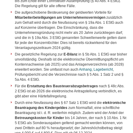
bis zum Ende einer Lohnsteuer-Außenprüfung (§ 40 Abs. 4 EStG).
Die Regelung gilt für alle offene Fälle.
Die aufgeschobene Besteuerung der geldwerten Vorteile für
Mitarbeiterbeteiligungen am Unternehmensvermögen
zusätzlich
zum Gehalt wird durch die Neufassung von § 19a Abs. 1 EStG auch
auf Konzerne übertragen. Die Einschränkung, dass die
Unternehmensgründung nicht mehr als 20 Jahre zurückliegen darf,
und die in § 19a Abs. 3 EStG genannten Schwellenwerte gelten dann
für jede der Konzerntöchter. Dies ist bereits rückwirkend für den
Veranlagungszeitraum 2024 gültig.
Die gesetzliche Regelung zur
E-Bilanz
in § 5b Abs. 1 EStG war bisher
unvollständig. Deshalb ist die elektronische Übermittlungspflicht um
Kontennachweise (ab 2025) und das Anlagenverzeichnis (ab 2028)
erweitert worden. Sie umfasst nun auch
Anhang
,
Lagebericht
,
Prüfungsbericht und die Verzeichnisse nach § 5 Abs. 1 Satz 2 und §
5a Abs. 4 EStG.
Für die
Erstattung des Bausteuerabzugsbetrages
nach § 48c Abs.
2 EStG ist ab 2026 die elektronische Antragstellung verbindlich, es
gibt aber eine Härtefallregelung.
Durch eine Neufassung des § 67 Satz 1 EStG wird die
elektronische
Beantragung des Kindergeldes
zum Normalfall, eine schriftliche
Beantragung ist i. d. R. weiterhin möglich. Zudem wird der Anteil der
Betreuungskosten für Kinder
bis 14 Jahren, der nach § 10 Abs. 1 Nr.
5 EStG als Sonderausgaben geltend gemacht werden können, von
zwei Dritteln auf 80 % heraufgesetzt; der Jahreshöchstbetrag steigt