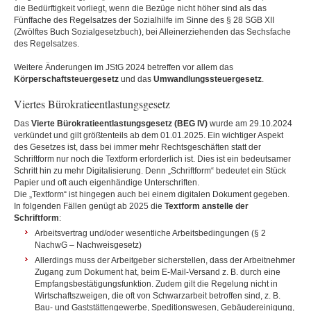
die Bedürftigkeit vorliegt, wenn die Bezüge nicht höher sind als das
Fünffache des Regelsatzes der Sozialhilfe im Sinne des § 28 SGB XII
(Zwölftes Buch Sozialgesetzbuch), bei Alleinerziehenden das Sechsfache
des Regelsatzes.
Weitere Änderungen im JStG 2024 betreffen vor allem das
Körperschaftsteuergesetz
und das
Umwandlungssteuergesetz
.
Viertes Bürokratieentlastungsgesetz
Das
Vierte Bürokratieentlastungsgesetz (BEG IV)
wurde am 29.10.2024
verkündet und gilt größtenteils ab dem 01.01.2025. Ein wichtiger Aspekt
des Gesetzes ist, dass bei immer mehr Rechtsgeschäften statt der
Schriftform nur noch die Textform erforderlich ist. Dies ist ein bedeutsamer
Schritt hin zu mehr Digitalisierung. Denn „Schriftform“ bedeutet ein Stück
Papier und oft auch eigenhändige Unterschriften.
Die „Textform“ ist hingegen auch bei einem digitalen Dokument gegeben.
In folgenden Fällen genügt ab 2025 die
Textform anstelle der
Schriftform
:
Arbeitsvertrag und/oder wesentliche Arbeitsbedingungen (§ 2
NachwG – Nachweisgesetz)
Allerdings muss der Arbeitgeber sicherstellen, dass der Arbeitnehmer
Zugang zum Dokument hat, beim E-Mail-Versand z. B. durch eine
Empfangsbestätigungsfunktion. Zudem gilt die Regelung nicht in
Wirtschaftszweigen, die oft von Schwarzarbeit betroffen sind, z. B.
Bau- und Gaststättengewerbe, Speditionswesen, Gebäudereinigung,