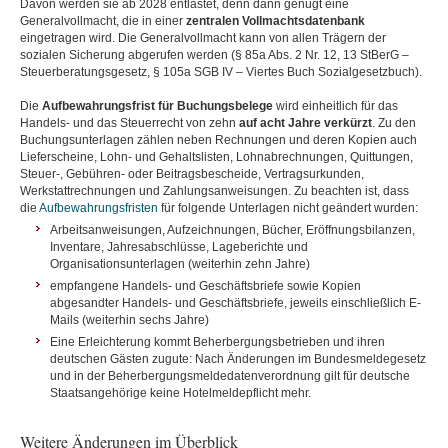
Davon werden sie ab 2028 entlastet, denn dann genügt eine
Generalvollmacht, die in einer
zentralen Vollmachtsdatenbank
eingetragen wird. Die Generalvollmacht kann von allen Trägern der
sozialen Sicherung abgerufen werden (§ 85a Abs. 2 Nr. 12, 13 StBerG –
Steuerberatungsgesetz, § 105a SGB IV – Viertes Buch Sozialgesetzbuch).
Die
Aufbewahrungsfrist für Buchungsbelege
wird einheitlich für das
Handels- und das Steuerrecht von zehn
auf acht Jahre verkürzt
. Zu den
Buchungsunterlagen zählen neben Rechnungen und deren Kopien auch
Lieferscheine, Lohn- und Gehaltslisten, Lohnabrechnungen, Quittungen,
Steuer-, Gebühren- oder Beitragsbescheide, Vertragsurkunden,
Werkstattrechnungen und Zahlungsanweisungen. Zu beachten ist, dass
die
Aufbewahrungsfristen
für folgende Unterlagen nicht geändert wurden:
Arbeitsanweisungen, Aufzeichnungen, Bücher, Eröffnungsbilanzen,
Inventare, Jahresabschlüsse, Lageberichte und
Organisationsunterlagen (weiterhin zehn Jahre)
empfangene Handels- und Geschäftsbriefe sowie Kopien
abgesandter Handels- und Geschäftsbriefe, jeweils einschließlich E-
Mails (weiterhin sechs Jahre)
Eine Erleichterung kommt Beherbergungsbetrieben und ihren
deutschen Gästen zugute: Nach Änderungen im Bundesmeldegesetz
und in der Beherbergungsmeldedatenverordnung gilt für deutsche
Staatsangehörige keine Hotelmeldepflicht mehr.
Weitere Änderungen im Überblick