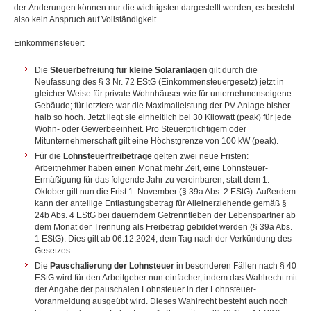
der Änderungen können nur die wichtigsten dargestellt werden, es besteht
also kein Anspruch auf Vollständigkeit.
Einkommensteuer:
Die
Steuerbefreiung für kleine Solaranlagen
gilt durch die
Neufassung des § 3 Nr. 72 EStG (Einkommensteuergesetz) jetzt in
gleicher Weise für private Wohnhäuser wie für unternehmenseigene
Gebäude; für letztere war die Maximalleistung der PV-Anlage bisher
halb so hoch. Jetzt liegt sie einheitlich bei 30 Kilowatt (peak) für jede
Wohn- oder Gewerbeeinheit. Pro Steuerpflichtigem oder
Mitunternehmerschaft gilt eine Höchstgrenze von 100 kW (peak).
Für die
Lohnsteuerfreibeträge
gelten zwei neue Fristen:
Arbeitnehmer haben einen Monat mehr Zeit, eine Lohnsteuer-
Ermäßigung für das folgende Jahr zu vereinbaren; statt dem 1.
Oktober gilt nun die Frist 1. November (§ 39a Abs. 2 EStG). Außerdem
kann der anteilige Entlastungsbetrag für Alleinerziehende gemäß §
24b Abs. 4 EStG bei dauerndem Getrenntleben der Lebenspartner ab
dem Monat der Trennung als Freibetrag gebildet werden (§ 39a Abs.
1 EStG). Dies gilt ab 06.12.2024, dem Tag nach der Verkündung des
Gesetzes.
Die
Pauschalierung der Lohnsteuer
in besonderen Fällen nach § 40
EStG wird für den Arbeitgeber nun einfacher, indem das Wahlrecht mit
der Angabe der pauschalen Lohnsteuer in der Lohnsteuer-
Voranmeldung ausgeübt wird. Dieses Wahlrecht besteht auch noch