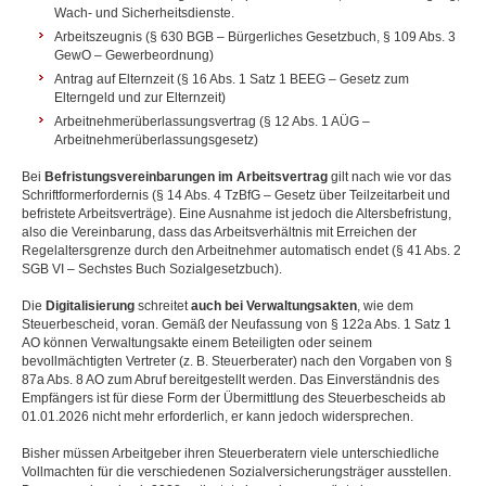
Wach- und Sicherheitsdienste.
Arbeitszeugnis (§ 630 BGB – Bürgerliches Gesetzbuch, § 109 Abs. 3
GewO – Gewerbeordnung)
Antrag auf Elternzeit (§ 16 Abs. 1 Satz 1 BEEG – Gesetz zum
Elterngeld und zur Elternzeit)
Arbeitnehmerüberlassungsvertrag (§ 12 Abs. 1 AÜG –
Arbeitnehmerüberlassungsgesetz)
Bei
Befristungsvereinbarungen im Arbeitsvertrag
gilt nach wie vor das
Schriftformerfordernis (§ 14 Abs. 4 TzBfG – Gesetz über Teilzeitarbeit und
befristete Arbeitsverträge). Eine Ausnahme ist jedoch die Altersbefristung,
also die Vereinbarung, dass das Arbeitsverhältnis mit Erreichen der
Regelaltersgrenze durch den Arbeitnehmer automatisch endet (§ 41 Abs. 2
SGB VI – Sechstes Buch Sozialgesetzbuch).
Die
Digitalisierung
schreitet
auch bei Verwaltungsakten
, wie dem
Steuerbescheid, voran. Gemäß der Neufassung von § 122a Abs. 1 Satz 1
AO können Verwaltungsakte einem Beteiligten oder seinem
bevollmächtigten Vertreter (z. B. Steuerberater) nach den Vorgaben von §
87a Abs. 8 AO zum Abruf bereitgestellt werden. Das Einverständnis des
Empfängers ist für diese Form der Übermittlung des Steuerbescheids ab
01.01.2026 nicht mehr erforderlich, er kann jedoch widersprechen.
Bisher müssen Arbeitgeber ihren Steuerberatern viele unterschiedliche
Vollmachten für die verschiedenen Sozialversicherungsträger ausstellen.