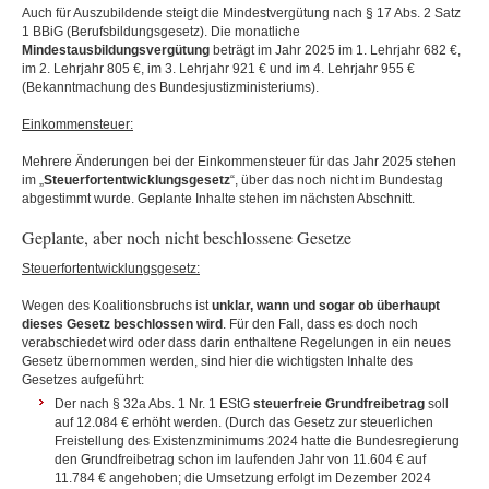
Auch für Auszubildende steigt die Mindestvergütung nach § 17 Abs. 2 Satz
1 BBiG (Berufsbildungsgesetz). Die monatliche
Mindestausbildungsvergütung
beträgt im Jahr 2025 im 1. Lehrjahr 682 €,
im 2. Lehrjahr 805 €, im 3. Lehrjahr 921 € und im 4. Lehrjahr 955 €
(Bekanntmachung des Bundesjustizministeriums).
Einkommensteuer:
Mehrere Änderungen bei der Einkommensteuer für das Jahr 2025 stehen
im „
Steuerfortentwicklungsgesetz
“, über das noch nicht im Bundestag
abgestimmt wurde. Geplante Inhalte stehen im nächsten Abschnitt.
Geplante, aber noch nicht beschlossene Gesetze
Steuerfortentwicklungsgesetz:
Wegen des Koalitionsbruchs ist
unklar, wann und sogar ob überhaupt
dieses Gesetz beschlossen wird
. Für den Fall, dass es doch noch
verabschiedet wird oder dass darin enthaltene Regelungen in ein neues
Gesetz übernommen werden, sind hier die wichtigsten Inhalte des
Gesetzes aufgeführt:
Der nach § 32a Abs. 1 Nr. 1 EStG
steuerfreie Grundfreibetrag
soll
auf 12.084 € erhöht werden. (Durch das Gesetz zur steuerlichen
Freistellung des Existenzminimums 2024 hatte die Bundesregierung
den Grundfreibetrag schon im laufenden Jahr von 11.604 € auf
11.784 € angehoben; die Umsetzung erfolgt im Dezember 2024