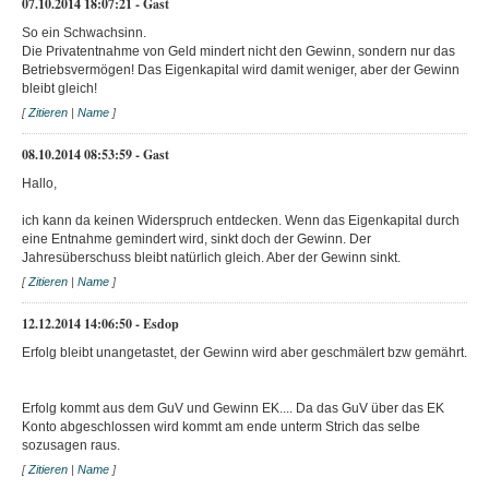
07.10.2014 18:07:21 - Gast
So ein Schwachsinn.
Die Privatentnahme von Geld mindert nicht den Gewinn, sondern nur das
Betriebsvermögen! Das Eigenkapital wird damit weniger, aber der Gewinn
bleibt gleich!
[
Zitieren
|
Name
]
08.10.2014 08:53:59 - Gast
Hallo,
ich kann da keinen Widerspruch entdecken. Wenn das Eigenkapital durch
eine Entnahme gemindert wird, sinkt doch der Gewinn. Der
Jahresüberschuss bleibt natürlich gleich. Aber der Gewinn sinkt.
[
Zitieren
|
Name
]
12.12.2014 14:06:50 - Esdop
Erfolg bleibt unangetastet, der Gewinn wird aber geschmälert bzw gemährt.
Erfolg kommt aus dem GuV und Gewinn EK.... Da das GuV über das EK
Konto abgeschlossen wird kommt am ende unterm Strich das selbe
sozusagen raus.
[
Zitieren
|
Name
]