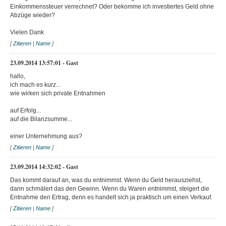
Einkommenssteuer verrechnet? Oder bekomme ich investiertes Geld ohne
Abzüge wieder?
Vielen Dank
[
Zitieren
|
Name
]
23.09.2014 13:57:01 - Gast
hallo,
ich mach es kurz...
wie wirken sich private Entnahmen
auf Erfolg...
auf die Bilanzsumme...
einer Unternehmung aus?
[
Zitieren
|
Name
]
23.09.2014 14:32:02 - Gast
Das kommt darauf an, was du entnimmst. Wenn du Geld herausziehst,
dann schmälert das den Gewinn. Wenn du Waren entnimmst, steigert die
Entnahme den Ertrag, denn es handelt sich ja praktisch um einen Verkauf.
[
Zitieren
|
Name
]