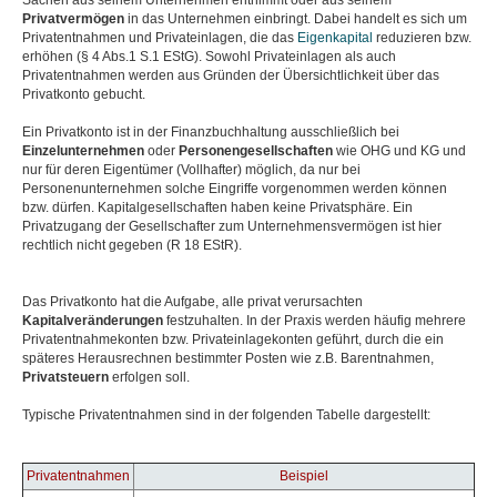
Sachen aus seinem Unternehmen entnimmt oder aus seinem
Privatvermöge
n
in das Unternehmen einbringt. Dabei handelt es sich um
Privatentnahmen und Privateinlagen, die das
Eigenkapital
reduzieren bzw.
erhöhen (§ 4 Abs.1 S.1 EStG). Sowohl Privateinlagen als auch
Privatentnahmen werden aus Gründen der Übersichtlichkeit über das
Privatkonto gebucht.
Ein Privatkonto ist in der Finanzbuchhaltung ausschließlich bei
Einzelunternehmen
oder
Personengesellschaften
wie OHG und KG und
nur für deren Eigentümer (Vollhafter) möglich, da nur bei
Personenunternehmen solche Eingriffe vorgenommen werden können
bzw. dürfen. Kapitalgesellschaften haben keine Privatsphäre. Ein
Privatzugang der Gesellschafter zum Unternehmensvermögen ist hier
rechtlich nicht gegeben (R 18 EStR).
Das Privatkonto hat die Aufgabe, alle privat verursachten
Kapitalveränderungen
festzuhalten. In der Praxis werden häufig mehrere
Privatentnahmekonten bzw. Privateinlagekonten geführt, durch die ein
späteres Herausrechnen bestimmter Posten wie z.B. Barentnahmen,
Privatsteuern
erfolgen soll.
Typische Privatentnahmen sind in der folgenden Tabelle dargestellt:
Privatentnahmen
Beispiel