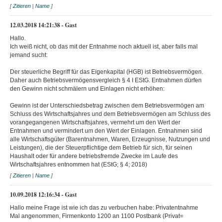
[
Zitieren
|
Name
]
12.03.2018 14:21:38 - Gast
Hallo.
Ich weiß nicht, ob das mit der Entnahme noch aktuell ist, aber falls mal
jemand sucht:
Der steuerliche Begriff für das Eigenkapital (HGB) ist Betriebsvermögen.
Daher auch Betriebsvermögensvergleich § 4 I EStG. Entnahmen dürfen
den Gewinn nicht schmälern und Einlagen nicht erhöhen:
Gewinn ist der Unterschiedsbetrag zwischen dem Betriebsvermögen am
Schluss des Wirtschaftsjahres und dem Betriebsvermögen am Schluss des
vorangegangenen Wirtschaftsjahres, vermehrt um den Wert der
Entnahmen und vermindert um den Wert der Einlagen. Entnahmen sind
alle Wirtschaftsgüter (Barentnahmen, Waren, Erzeugnisse, Nutzungen und
Leistungen), die der Steuerpflichtige dem Betrieb für sich, für seinen
Haushalt oder für andere betriebsfremde Zwecke im Laufe des
Wirtschaftsjahres entnommen hat (EStG; § 4; 2018)
[
Zitieren
|
Name
]
10.09.2018 12:16:34 - Gast
Hallo meine Frage ist wie ich das zu verbuchen habe: Privatentnahme
Mal angenommen, Firmenkonto 1200 an 1100 Postbank (Privat=