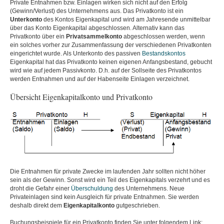
Private Entnahmen bzw. Einlagen wirken sich nicht auf den Erfolg
(Gewinn/Verlust) des Unternehmens aus. Das Privatkonto ist ein
Unterkonto
des Kontos Eigenkapital und wird am Jahresende unmittelbar
über das Konto Eigenkapital abgeschlossen. Alternativ kann das
Privatkonto über ein
Privatsammelkonto
abgeschlossen werden, wenn
ein solches vorher zur Zusammenfassung der verschiedenen Privatkonten
eingerichtet wurde. Als Unterkonto des passiven
Bestandskontos
Eigenkapital hat das Privatkonto keinen eigenen Anfangsbestand, gebucht
wird wie auf jedem Passivkonto. D.h. auf der Sollseite des Privatkontos
werden Entnahmen und auf der Habenseite Einlagen verzeichnet.
Übersicht Eigenkapitalkonto und Privatkonto
Die Entnahmen für private Zwecke im laufenden Jahr sollten nicht höher
sein als der Gewinn. Sonst wird ein Teil des Eigenkapitals verzehrt und es
droht die Gefahr einer
Überschuldung
des Unternehmens. Neue
Privateinlagen sind kein Ausgleich für private Entnahmen. Sie werden
deshalb direkt dem
Eigenkapitalkonto
gutgeschrieben.
Buchungsbeispiele für ein Privatkonto finden Sie unter folgendem Link: