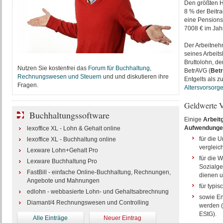
Den größten H
8 % der Beitr
eine Pensions
7008 € im Jahr
Der Arbeitneh
seines Arbeits
Bruttolohn, d
Nutzen Sie kostenfrei das
Forum für Buchhaltung,
BetrAVG (
Betr
Rechnungswesen und Steuern
und und diskutieren ihre
Entgelts als z
Fragen.
Altersvorsorge
Geldwerte Vo
Buchhaltungssoftware
Einige
Arbeit
Aufwendunge
lexoffice XL - Lohn & Gehalt online
für die 
lexoffice XL - Buchhaltung online
vergleic
Lexware Lohn+Gehalt Pro
für die 
Lexware Buchhaltung Pro
Sozialge
FastBill - einfache Online-Buchhaltung, Rechnungen,
dienen u
Angebote und Mahnungen
für typi
edlohn - webbasierte Lohn- und Gehaltsabrechnung
sowie En
Diamant/4 Rechnungswesen und Controlling
werden (
EStG).
Alle Einträge
Neuer Eintrag