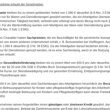
beträge erlaubt der Gesetzgeber:
batte
bleiben bis zu einem geldwerten Vorteil von 1.080 € steuerfrei (§ 8 Abs. 3 ESt
 nur für Waren und Dienstleistungen gewährt werden, die ein Arbeitgeber überw
hmerischen Tätigkeit herstellt, vertreibt oder erbringt und deren Bezug nicht nach
d. Für die Wertermittlung werden vom Marktpreis der Ware oder Dienstleistung gene
8 Abs. 3 Satz 1 EStG).
en Charakter haben
Sachprämien
, die ein Beschäftigter für die persönliche Ina
en von einem anderen Unternehmen erhält, z. B. Bonusmeilen bei Vielfliegern. Auch
 1.080 € steuerfrei (§ 3 Nr. 38 EStG). Da der Arbeitgeber darauf bestehen könnte, 
ur für Dienstreisen genutzt werden, ist es eine Sachleistung, wenn er die Nutzun
sen erlaubt.
ur
Gesundheitsförderung
bleiben bis zu einem Wert von 600 € pro Jahr steuerfrei
 der §§ 20 und 20b SGB V (Fünftes Buch Sozialgesetzbuch) genügen (§ 3 Nr. 34 
iche Kurse zur Stressbewältigung und zur gesunden Ernährung, Entspannungsange
hysiotherapie sein.
600 € im Jahr steuerfrei sind Sachleistungen des Arbeitgebers hinsichtlich der
Bera
n Betreuungspersonen für Kinder oder pflegebedürftige Angehörige des Arbeitnehm
beruflich bedingte Betreuung von Kindern und Pflegebedürftigen kann dieser Freibe
StG).
rnehmer seinen Angestellten einen
günstigen
oder
zinslosen
Kredit
gewährt, dann
hn zu versteuern. Beträgt die Darlehenssumme am Ende des Lohnzahlungszeitraums