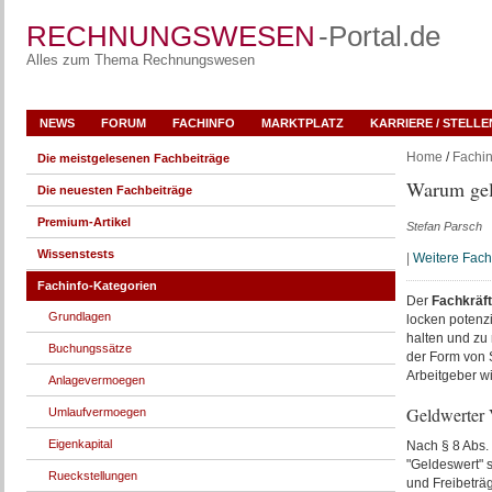
RECHNUNGSWESEN
-Portal.de
Alles zum Thema Rechnungswesen
NEWS
FORUM
FACHINFO
MARKTPLATZ
KARRIERE / STELL
Home
/
Fachin
Die meistgelesenen Fachbeiträge
Warum geld
Die neuesten Fachbeiträge
Premium-Artikel
Stefan Parsch
Wissenstests
|
Weitere Fac
Fachinfo-Kategorien
Der
Fachkräf
Grundlagen
locken potenzi
halten und zu 
Buchungssätze
der Form von 
Arbeitgeber wi
Anlagevermoegen
Geldwerter V
Umlaufvermoegen
Eigenkapital
Nach § 8 Abs.
"Geldeswert" s
Rueckstellungen
und Freibeträ