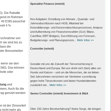
Specialist Finance (m/w/d)
G). Die Rabatte
iegend im Rahmen
Ihre Aufgaben: Erstellung von Monats‑, Quartals‑ und
 § 40 EStG pauschal
Jahresabschlüssen nach HGB, Mitarbeit bei
rell 4 %
Konsolidierungs‑ und Konzernabschlussprozessen, Analyse
und Aufbereitung von Finanzkennzahlen (GuV, Bilanz,
Cashflow, EBIT-Bridges), Durchführung von Forecast‑,
nspruchnahme von
Budgetierungs‑ und Planungsprozes...
Mehr Infos >>
 sie sind bis zu
dass die
Controller (m/w/d)
g der Bonusmeilen
, wenn sie den
Gestalte mit uns die Zukunft der Tierversicherung in
EStG). Das können
Deutschland und Europa. Bei uns dreht sich (fast) alles um
bote oder
Hunde und Katzen – und um die Menschen, die sie lieben.
Seit Jahrzehnten versichern wir Vierbeiner zuverlässig
gegen hohe Tierarztkosten und bieten Hundehaltenden
tung
und
zusätzlich ein...
Mehr Infos >>
ers. Auch für die
trag genutzt werden
Senior Controller (m/w/d) Investment & M&A
 ist der Zinsvorteil
Über 150 Jahre Berufserfahrung? Keine Sorge, die bringen
 nicht mehr als