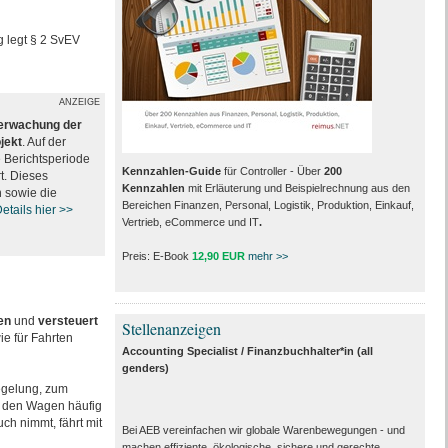
g legt § 2 SvEV
ANZEIGE
erwachung der
jekt
. Auf der
e Berichtsperiode
Kennzahlen-Guide
für Controller - Über
200
t. Dieses
Kennzahlen
mit Erläuterung und Beispielrechnung aus den
n sowie die
Bereichen Finanzen, Personal, Logistik, Produktion, Einkauf,
etails hier >>
Vertrieb, eCommerce und IT
.
Preis: E-Book
12,90 EUR
mehr >>
en
und
versteuert
Stellenanzeigen
ie für Fahrten
Accounting Specialist / Finanzbuchhalter*in (all
genders)
egelung, zum
er den Wagen häufig
ch nimmt, fährt mit
Bei AEB vereinfachen wir globale Warenbewegungen - und
machen effiziente, ökologische, sichere und gerechte