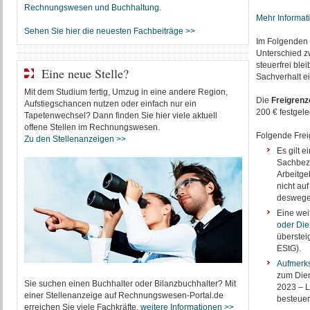
Rechnungswesen und Buchhaltung
.
Mehr Informat
Sehen Sie hier die neuesten Fachbeiträge >>
Im Folgenden s
Unterschied z
steuerfrei ble
Eine neue Stelle?
Sachverhalt ei
Mit dem Studium fertig, Umzug in eine andere Region,
Die
Freigrenz
Aufstiegschancen nutzen oder einfach nur ein
200 € festgele
Tapetenwechsel? Dann finden Sie hier viele aktuell
offene Stellen im Rechnungswesen.
Folgende Frei
Zu den Stellenanzeigen >>
Es gilt 
Sachbezü
Arbeitge
nicht au
deswegen
Eine weit
oder Di
überstei
EStG).
Aufmerk
zum Dien
Sie suchen einen Buchhalter oder Bilanzbuchhalter? Mit
2023 – L
einer Stellenanzeige auf Rechnungswesen-Portal.de
besteuer
erreichen Sie viele Fachkräfte.
weitere Informationen >>