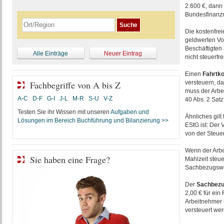
2.600 €, dann 
Bundesfinanz
Die kostenfre
geldwerten Vor
Beschäftigten
Alle Einträge
Neuer Eintrag
nicht steuerfrei
Einen
Fahrtk
Fachbegriffe von A bis Z
versteuern, da
muss der Arbe
A-C
D-F
G-I
J-L
M-R
S-U
V-Z
40 Abs. 2 Satz
Testen Sie ihr Wissen mit unseren
Aufgaben und
Ähnliches gilt 
Lösungen im Bereich Buchführung und Bilanzierung >>
EStG ist: Der 
von der Steuer
Wenn der Arbe
Sie haben eine Frage?
Mahlzeit steue
Sachbezugswert
Der
Sachbezu
2,00 € für ein
Arbeitnehmer 
versteuert we