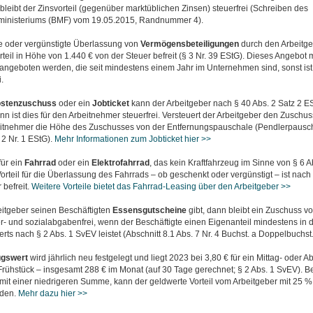
bleibt der Zinsvorteil (gegenüber marktüblichen Zinsen) steuerfrei (Schreiben des
ministeriums (BMF) vom 19.05.2015, Randnummer 4).
ie oder vergünstigte Überlassung von
Vermögensbeteiligungen
durch den Arbeitgeb
teil in Höhe von 1.440 € von der Steuer befreit (§ 3 Nr. 39 EStG). Dieses Angebot 
 angeboten werden, die seit mindestens einem Jahr im Unternehmen sind, sonst is
.
ostenzuschuss
oder ein
Jobticket
kann der Arbeitgeber nach § 40 Abs. 2 Satz 2 E
nn ist dies für den Arbeitnehmer steuerfrei. Versteuert der Arbeitgeber den Zuschu
itnehmer die Höhe des Zuschusses von der Entfernungspauschale (Pendlerpausch
 2 Nr. 1 EStG).
Mehr Informationen zum Jobticket hier >>
für ein
Fahrrad
oder ein
Elektrofahrrad
, das kein Kraftfahrzeug im Sinne von § 6 Ab
Vorteil für die Überlassung des Fahrrads – ob geschenkt oder vergünstigt – ist nach
 befreit.
Weitere Vorteile bietet das Fahrrad-Leasing über den Arbeitgeber >>
itgeber seinen Beschäftigten
Essensgutscheine
gibt, dann bleibt ein Zuschuss vo
r- und sozialabgabenfrei, wenn der Beschäftigte einen Eigenanteil mindestens in
s nach § 2 Abs. 1 SvEV leistet (Abschnitt 8.1 Abs. 7 Nr. 4 Buchst. a Doppelbuchst
gswert
wird jährlich neu festgelegt und liegt 2023 bei 3,80 € für ein Mittag- oder
 Frühstück – insgesamt 288 € im Monat (auf 30 Tage gerechnet; § 2 Abs. 1 SvEV). Bet
mit einer niedrigeren Summe, kann der geldwerte Vorteil vom Arbeitgeber mit 25 
rden.
Mehr dazu hier >>