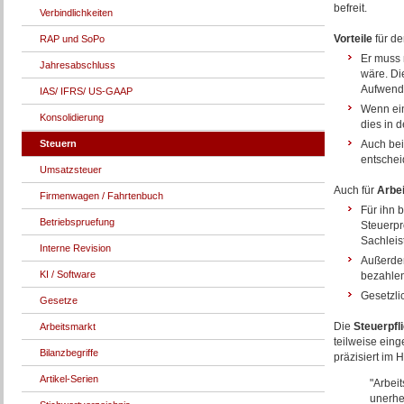
befreit.
Verbindlichkeiten
Vorteile
für d
RAP und SoPo
Er muss 
Jahresabschluss
wäre. Die
Aufwendu
IAS/ IFRS/ US-GAAP
Wenn ein
Konsolidierung
dies in d
Steuern
Auch bei
entschei
Umsatzsteuer
Auch für
Arbe
Firmenwagen / Fahrtenbuch
Für ihn 
Betriebspruefung
Steuerpr
Sachleis
Interne Revision
Außerdem
KI / Software
bezahlen
Gesetzli
Gesetze
Die
Steuerpfli
Arbeitsmarkt
teilweise ein
Bilanzbegriffe
präzisiert im 
Artikel-Serien
"Arbei
unerhe