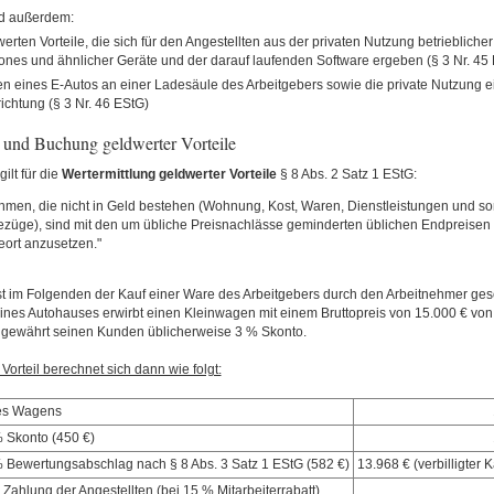
d außerdem:
erten Vorteile, die sich für den Angestellten aus der privaten Nutzung betriebliche
nes und ähnlicher Geräte und der darauf laufenden Software ergeben (§ 3 Nr. 45
n eines E-Autos an einer Ladesäule des Arbeitgebers sowie die private Nutzung ei
ichtung (§ 3 Nr. 46 EStG)
und Buchung geldwerter Vorteile
ilt für die
Wertermittlung
geldwerter
Vorteile
§ 8 Abs. 2 Satz 1 EStG:
hmen, die nicht in Geld bestehen (Wohnung, Kost, Waren, Dienstleistungen und so
züge), sind mit den um übliche Preisnachlässe geminderten üblichen Endpreisen
ort anzusetzen."
st im Folgenden der Kauf einer Ware des Arbeitgebers durch den Arbeitnehmer gesc
eines Autohauses erwirbt einen Kleinwagen mit einem Bruttopreis von 15.000 € von
gewährt seinen Kunden üblicherweise 3 % Skonto.
Vorteil berechnet sich dann wie folgt:
des Wagens
 Skonto (450 €)
% Bewertungsabschlag nach § 8 Abs. 3 Satz 1 EStG (582 €)
13.968 € (verbilligter K
 Zahlung der Angestellten (bei 15 % Mitarbeiterrabatt)