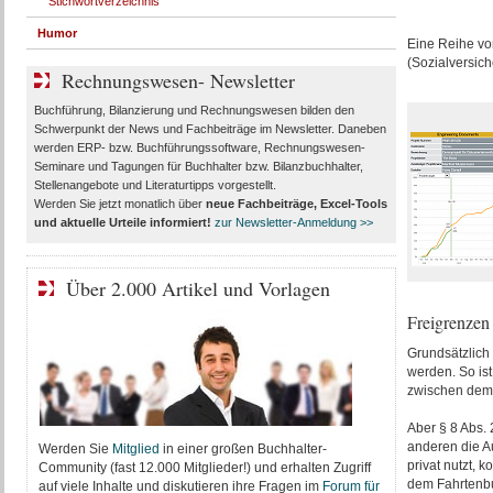
Stichwortverzeichnis
Humor
Eine Reihe v
(Sozialversich
Rechnungswesen- Newsletter
Buchführung, Bilanzierung und Rechnungswesen bilden den
Schwerpunkt der News und Fachbeiträge im Newsletter. Daneben
werden ERP- bzw. Buchführungssoftware, Rechnungswesen-
Seminare und Tagungen für Buchhalter bzw. Bilanzbuchhalter,
Stellenangebote und Literaturtipps vorgestellt.
Werden Sie jetzt monatlich über
neue Fachbeiträge, Excel-Tools
und aktuelle Urteile
informiert!
zur Newsletter-Anmeldung >>
Über 2.000 Artikel und Vorlagen
Freigrenzen
Grundsätzlich
werden. So ist
zwischen dem 
Aber § 8 Abs. 
anderen die Au
Werden Sie
Mitglied
in einer großen Buchhalter-
privat nutzt, 
Community (fast 12.000 Mitglieder!) und erhalten Zugriff
dem Fahrtenbuc
auf viele Inhalte und diskutieren ihre Fragen im
Forum für