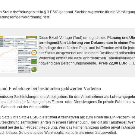
on
Steuerbefreiungen
ist in § 3 EStG genannt. Sachbezugswerte für die Verpflegun
erungsentgeltverordnung) fest.
Diese Excel-Vorlage (Tool) ermöglicht die
Planung und Üb
termingemäßen Lieferung von Dokumenten in einem Pro
Grundlage der erfassten Plan- und Ist-Termine wird für jed
der Status ausgewertet und in einem Dashboard präsentier
Werkzeug enthält die dazu erforderlichen Tabellenvorlage
notwendigen Berechnungsmodelle.
Preis 22,00 EUR
....
D
 und Freibeträge bei bestimmten geldwerten Vorteilen
 müssen Sachleistungen des Arbeitgebers für den Arbeitnehmer als
Lohn
angegeb
 es auch bei der Nutzung eines Firmen- oder Dienstwagens für private Fahrten sow
Wohnort und der Arbeitsstätte.
2 Satz 2 bis Satz 4 EStG bietet
zwei
Alternativen
an: zum einen die Ein-Prozent-R
fzeichnung sämtlicher Fahrten in einem Fahrtenbuch. Hier gilt als Faustregel: W
kommt bei der Ein-Prozent-Regelung. Wer das Firmenfahrzeug selten privat in Anspru
h besser. So bietet diese Wahlmöglichkeit oftmals einen Steuervorteil.