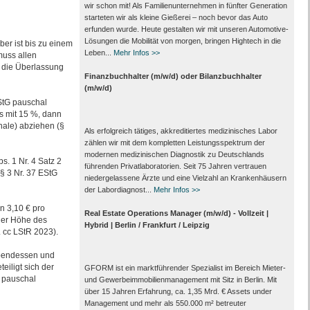
wir schon mit! Als Familienunternehmen in fünfter Generation
starteten wir als kleine Gießerei – noch bevor das Auto
erfunden wurde. Heute gestalten wir mit unseren Automotive-
Lösungen die Mobilität von morgen, bringen Hightech in die
er ist bis zu einem
Leben...
Mehr Infos >>
muss allen
t die Überlassung
Finanzbuchhalter (m/w/d) oder Bilanzbuchhalter
(m/w/d)
StG pauschal
ss mit 15 %, dann
ale) abziehen (§
Als erfolgreich tätiges, akkreditiertes medizinisches Labor
zählen wir mit dem kompletten Leistungs­spektrum der
modernen medizinischen Diagnostik zu Deutschlands
s. 1 Nr. 4 Satz 2
führenden Privat­laboratorien. Seit 75 Jahren vertrauen
 § 3 Nr. 37 EStG
nieder­gelassene Ärzte und eine Vielzahl an Kranken­häusern
der Labor­diagnost...
Mehr Infos >>
n 3,10 € pro
Real Estate Operations Manager (m/w/d) - Vollzeit |
 der Höhe des
Hybrid | Berlin / Frankfurt / Leipzig
. cc LStR 2023).
 Abendessen und
eiligt sich der
GFORM ist ein marktführender Spezialist im Bereich Mieter-
% pauschal
und Gewerbeimmobilienmanagement mit Sitz in Berlin. Mit
über 15 Jahren Erfahrung, ca. 1,35 Mrd. € Assets under
Management und mehr als 550.000 m² betreuter