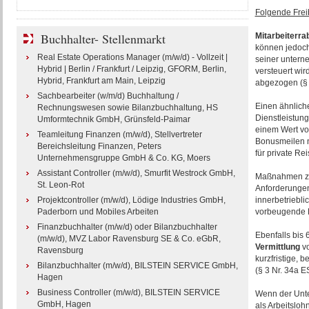
Folgende Frei
Buchhalter- Stellenmarkt
Mitarbeiterra
können jedoch
Real Estate Operations Manager (m/w/d) - Vollzeit |
seiner unterne
Hybrid | Berlin / Frankfurt / Leipzig, GFORM, Berlin,
versteuert wir
Hybrid, Frankfurt am Main, Leipzig
abgezogen (§ 
Sachbearbeiter (w/m/d) Buchhaltung /
Einen ähnlich
Rechnungswesen sowie Bilanzbuchhaltung, HS
Dienstleistung
Umformtechnik GmbH, Grünsfeld-Paimar
einem Wert von
Teamleitung Finanzen (m/w/d), Stellvertreter
Bonusmeilen n
Bereichsleitung Finanzen, Peters
für private Rei
Unternehmensgruppe GmbH & Co. KG, Moers
Assistant Controller (m/w/d), Smurfit Westrock GmbH,
Maßnahmen z
St. Leon-Rot
Anforderungen
Projektcontroller (m/w/d), Lödige Industries GmbH,
innerbetriebl
Paderborn und Mobiles Arbeiten
vorbeugende P
Finanzbuchhalter (m/w/d) oder Bilanzbuchhalter
Ebenfalls bis 
(m/w/d), MVZ Labor Ravensburg SE & Co. eGbR,
Vermittlung
vo
Ravensburg
kurzfristige, 
Bilanzbuchhalter (m/w/d), BILSTEIN SERVICE GmbH,
(§ 3 Nr. 34a E
Hagen
Business Controller (m/w/d), BILSTEIN SERVICE
Wenn der Unte
GmbH, Hagen
als Arbeitslo