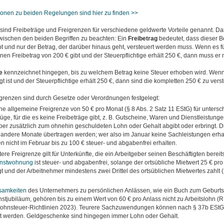
ionen zu beiden Regelungen sind hier
zu finden >>
ind Freibeträge und Freigrenzen für verschiedene geldwerte Vorteile genannt. Dab
wischen den beiden Begriffen zu beachten: Ein
Freibetrag
bedeutet, dass dieser B
ibt und nur der Betrag, der darüber hinaus geht, versteuert werden muss. Wenn es f
nen Freibetrag von 200 € gibt und der Steuerpflichtige erhält 250 €, dann muss er 
e
kennzeichnet hingegen, bis zu welchem Betrag keine Steuer erhoben wird. Wenn
gt ist und der Steuerpflichtige erhält 250 €, dann sind die kompletten 250 € zu vers
grenzen sind durch Gesetze oder Verordnungen festgelegt:
eine allgemeine Freigrenze von 50 € pro Monat (§ 8 Abs. 2 Satz 11 EStG) für untersc
ge, für die es keine Freibeträge gibt, z. B. Gutscheine, Waren und Dienstleistunge
ber zusätzlich zum ohnehin geschuldeten Lohn oder Gehalt abgibt oder erbringt. D
f andere Monate übertragen werden; wer also im Januar keine Sachleistungen erha
 nicht im Februar bis zu 100 € steuer- und abgabenfrei erhalten.
ere Freigrenze gilt für Unterkünfte, die ein Arbeitgeber seinen Beschäftigten bereits
enstwohnung
ist steuer- und abgabenfrei, solange der ortsübliche Mietwert 25 € pr
gt und der Arbeitnehmer mindestens zwei Drittel des ortsüblichen Mietwertes zahlt (
samkeiten
des Unternehmers zu persönlichen Anlässen, wie ein Buch zum Geburt
stjubiläum, gehören bis zu einem Wert von 60 € pro Anlass nicht zu Arbeitslohn (R
ohnsteuer-Richtlinien 2023). Teurere Sachzuwendungen können nach § 37b EStG
t werden. Geldgeschenke sind hingegen immer Lohn oder Gehalt.