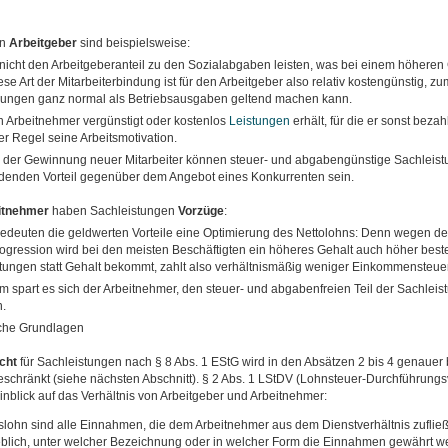
en
Arbeitgeber
sind beispielsweise:
nicht den Arbeitgeberanteil zu den Sozialabgaben leisten, was bei einem höheren 
se Art der Mitarbeiterbindung ist für den Arbeitgeber also relativ kostengünstig, zu
ngen ganz normal als Betriebsausgaben geltend machen kann.
 Arbeitnehmer vergünstigt oder kostenlos
Leistungen
erhält, für die er sonst beza
er Regel seine Arbeitsmotivation.
 der Gewinnung neuer Mitarbeiter können steuer- und abgabengünstige Sachleis
denden Vorteil gegenüber dem Angebot eines Konkurrenten sein.
itnehmer
haben Sachleistungen
Vorzüge
:
bedeuten die geldwerten Vorteile eine Optimierung des Nettolohns: Denn wegen de
ogression wird bei den meisten Beschäftigten ein höheres Gehalt auch höher best
tungen statt Gehalt bekommt, zahlt also verhältnismäßig weniger Einkommensteuer
 spart es sich der Arbeitnehmer, den steuer- und abgabenfreien Teil der Sachleis
.
che Grundlagen
cht
für Sachleistungen nach § 8 Abs. 1 EStG wird in den Absätzen 2 bis 4 genauer
geschränkt (siehe nächsten Abschnitt). § 2 Abs. 1 LStDV (Lohnsteuer-Durchführung
Hinblick auf das Verhältnis von Arbeitgeber und Arbeitnehmer:
tslohn sind alle Einnahmen, die dem Arbeitnehmer aus dem Dienstverhältnis zufließe
blich, unter welcher Bezeichnung oder in welcher Form die Einnahmen gewährt w