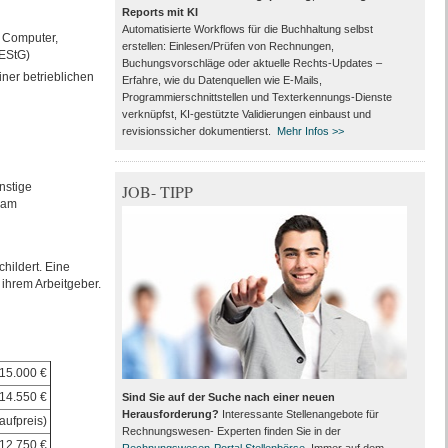
Reports mit KI
Automatisierte Workflows für die Buchhaltung selbst
r Computer,
erstellen: Einlesen/Prüfen von Rechnungen,
 EStG)
Buchungsvorschläge oder aktuelle Rechts-Updates –
ner betrieblichen
Erfahre, wie du Datenquellen wie E-Mails,
Programmierschnittstellen und Texterkennungs-Dienste
verknüpfst, KI-gestützte Validierungen einbaust und
revisionssicher dokumentierst.
Mehr Infos >>
nstige
JOB- TIPP
 am
hildert. Eine
 ihrem Arbeitgeber.
15.000 €
14.550 €
Sind Sie auf der Suche nach einer neuen
Herausforderung?
Interessante Stellenangebote für
aufpreis)
Rechnungswesen- Experten finden Sie in der
12.750 €