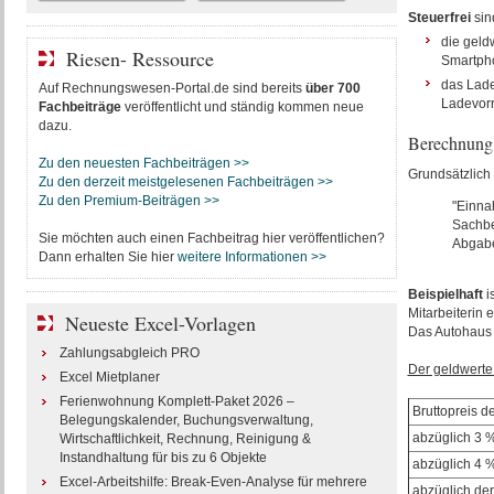
Steuerfrei
sin
die geldw
Riesen- Ressource
Smartpho
das Lade
Auf Rechnungswesen-Portal.de sind bereits
über 700
Ladevorr
Fachbeiträge
veröffentlicht und ständig kommen neue
dazu.
Berechnung 
Zu den neuesten Fachbeiträgen >>
Grundsätzlich g
Zu den derzeit meistgelesenen Fachbeiträgen >>
Zu den Premium-Beiträgen >>
"Einna
Sachbe
Sie möchten auch einen Fachbeitrag hier veröffentlichen?
Abgabe
Dann erhalten Sie hier
weitere Informationen >>
Beispielhaft
i
Mitarbeiterin 
Neueste Excel-Vorlagen
Das Autohaus 
Zahlungsabgleich PRO
Der geldwerte 
Excel Mietplaner
Ferienwohnung Komplett-Paket 2026 –
Bruttopreis 
Belegungskalender, Buchungsverwaltung,
abzüglich 3 %
Wirtschaftlichkeit, Rechnung, Reinigung &
Instandhaltung für bis zu 6 Objekte
abzüglich 4 
Excel-Arbeitshilfe: Break-Even-Analyse für mehrere
abzüglich der