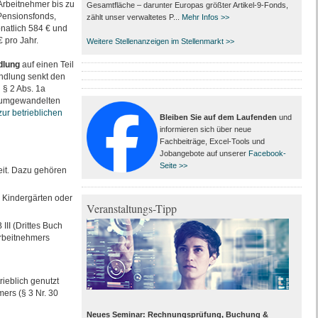
 Arbeitnehmer bis zu
Gesamtfläche – darunter Europas größter Artikel-9-Fonds,
Pensionsfonds,
zählt unser verwaltetes P...
Mehr Infos >>
natlich 584 € und
 pro Jahr.
Weitere Stellenanzeigen im Stellenmarkt >>
dlung
auf einen Teil
andlung senkt den
 § 2 Abs. 1a
s umgewandelten
ur betrieblichen
Bleiben Sie auf dem Laufenden
und
informieren sich über neue
Fachbeiträge, Excel-Tools und
Jobangebote auf unserer
Facebook-
Seite >>
eit. Dazu gehören
n Kindergärten oder
Veranstaltungs-Tipp
II (Drittes Buch
Arbeitnehmers
ieblich genutzt
ers (§ 3 Nr. 30
Neues Seminar: Rechnungsprüfung, Buchung &