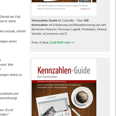
Gehalt der Fall
Kennzahlen-Guide
für Controller - Über
200
mal er seine
Kennzahlen
mit Erläuterung und Beispielrechnung aus den
Bereichen Finanzen, Personal, Logistik, Produktion, Einkauf,
hlen müsste, erhöht
Vertrieb, eCommerce und IT
.
tungen einen
Preis: E-Book
12,90 EUR
mehr >>
r
euert. Wer
.
tungen selbst zu
 bestimmt und
sverordnung)
n. Es ist
erden."