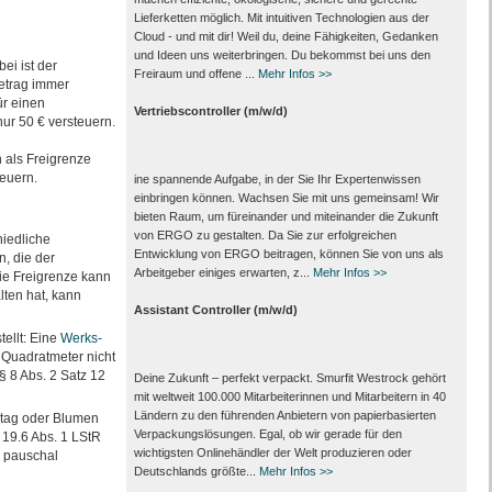
Lieferketten möglich. Mit intuitiven Technologien aus der
Cloud - und mit dir! Weil du, deine Fähigkeiten, Gedanken
und Ideen uns weiterbringen. Du bekommst bei uns den
ei ist der
Freiraum und offene ...
Mehr Infos >>
etrag immer
ür einen
Vertriebscontroller (m/w/d)
nur 50 € versteuern.
 als Freigrenze
teuern.
ine spannende Aufgabe, in der Sie Ihr Expertenwissen
einbringen können. Wachsen Sie mit uns gemeinsam! Wir
bieten Raum, um füreinander und miteinander die Zukunft
von ERGO zu gestalten. Da Sie zur erfolgreichen
hiedliche
Entwicklung von ERGO beitragen, können Sie von uns als
n, die der
Arbeitgeber einiges erwarten, z...
Mehr Infos >>
ie Freigrenze kann
lten hat, kann
Assistant Controller (m/w/d)
tellt: Eine
Werks-
o Quadratmeter nicht
§ 8 Abs. 2 Satz 12
Deine Zukunft – perfekt verpackt. Smurfit Westrock gehört
mit weltweit 100.000 Mitarbeiter­innen und Mitarbeitern in 40
Ländern zu den führenden Anbietern von papier­basierten
stag oder Blumen
Verpackungs­lösungen. Egal, ob wir gerade für den
 19.6 Abs. 1 LStR
wichtigsten Onlinehändler der Welt produzieren oder
 pauschal
Deutschlands größte...
Mehr Infos >>