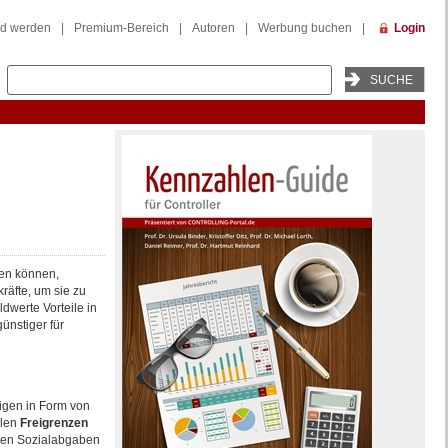
ed werden
|
Premium-Bereich
|
Autoren
|
Werbung buchen
|
Login
ten können,
kräfte, um sie zu
dwerte Vorteile in
ünstiger für
igen in Form von
llen
Freigrenzen
 den Sozialabgaben