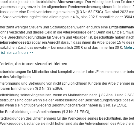
ebel bietet jedoch die
betriebliche Altersvorsorge
: Der Arbeitgeber kann für den
agsbemessungsgrenze in der allgemeinen Rentenversicherung steuerfrei in einen 
kasse oder eine Direktversicherung einzahlen (§ 3 Nr. 63 EStG). Das sind 2023 mo
. Sozialversicherungsfrei sind allerdings nur 4 %, also 292 € monatlich oder 3504 €
mer zahlt weniger Steuern und Sozialabgaben, wenn er durch eine
Entgeltumwan
lohns verzichtet und dieses Geld in die Altersvorsorge geht. Denn die Entgeltumw
er die Berechnungsgrundlage für Steuern und Abgaben ist. Beschäftigte haben nach
iebsrentengesetz
) sogar ein Anrecht darauf, dass ihnen ihr Arbeitgeber 15 % de
usätzlichen Zuschuss gewährt – bei monatlich 200 € sind das immerhin 30 €.
Mehr z
 ist hier
zu finden >>
rteile, die immer steuerfrei bleiben
geberleistungen
für Mitarbeiter sind komplett von der Lohn-/Einkommensteuer befr
n
des Arbeitgebers
Unterbringung und Betreuung von nicht schulpflichtigen Kindern der Arbeitnehmer i
hbaren Einrichtungen (§ 3 Nr. 33 EStG),
Weiterbildung seiner Angestellten, wenn es Maßnahmen nach § 82 Abs. 1 und 2 SGB I
setzbuch) sind oder wenn sie der Verbesserung der Beschäftigungsfähigkeit des 
nd wenn sie nicht überwiegend Belohnungscharakter haben (§ 3 Nr. 19 EStG),
sche Berufskleidung des Arbeitnehmers (§ 3 Nr. 31 EStG),
tschädigungen des Unternehmers für die Werkzeuge seines Beschäftigten, die betr
Werkzeuggeld), solange sie nicht höher sind als die Aufwendungen des Arbeitnehm