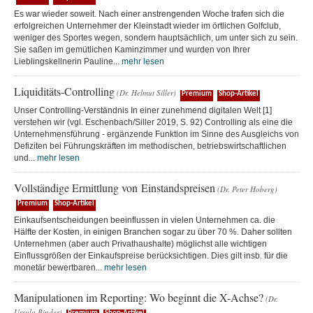
Es war wieder soweit. Nach einer anstrengenden Woche trafen sich die
erfolgreichen Unternehmer der Kleinstadt wieder im örtlichen Golfclub,
weniger des Sportes wegen, sondern hauptsächlich, um unter sich zu sein.
Sie saßen im gemütlichen Kaminzimmer und wurden von Ihrer
Lieblingskellnerin Pauline...
mehr lesen
Liquiditäts-Controlling
(Dr. Helmut Siller)
Premium
Shop-Artikel
Unser Controlling-Verständnis In einer zunehmend digitalen Welt [1]
verstehen wir (vgl. Eschenbach/Siller 2019, S. 92) Controlling als eine die
Unternehmensführung - ergänzende Funktion im Sinne des Ausgleichs von
Defiziten bei Führungskräften im methodischen, betriebswirtschaftlichen
und...
mehr lesen
Vollständige Ermittlung von Einstandspreisen
(Dr. Peter Hoberg)
Premium
Shop-Artikel
Einkaufsentscheidungen beeinflussen in vielen Unternehmen ca. die
Hälfte der Kosten, in einigen Branchen sogar zu über 70 %. Daher sollten
Unternehmen (aber auch Privathaushalte) möglichst alle wichtigen
Einflussgrößen der Einkaufspreise berücksichtigen. Dies gilt insb. für die
monetär bewertbaren...
mehr lesen
Manipulationen im Reporting: Wo beginnt die X-Achse?
(Dr.
Ursula Binder)