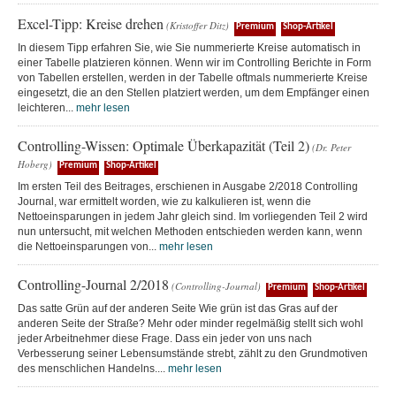
Excel-Tipp: Kreise drehen
(Kristoffer Ditz)
Premium
Shop-Artikel
In diesem Tipp erfahren Sie, wie Sie nummerierte Kreise automatisch in
einer Tabelle platzieren können. Wenn wir im Controlling Berichte in Form
von Tabellen erstellen, werden in der Tabelle oftmals nummerierte Kreise
eingesetzt, die an den Stellen platziert werden, um dem Empfänger einen
leichteren...
mehr lesen
Controlling-Wissen: Optimale Überkapazität (Teil 2)
(Dr. Peter
Hoberg)
Premium
Shop-Artikel
Im ersten Teil des Beitrages, erschienen in Ausgabe 2/2018 Controlling
Journal, war ermittelt worden, wie zu kalkulieren ist, wenn die
Nettoeinsparungen in jedem Jahr gleich sind. Im vorliegenden Teil 2 wird
nun untersucht, mit welchen Methoden entschieden werden kann, wenn
die Nettoeinsparungen von...
mehr lesen
Controlling-Journal 2/2018
(Controlling-Journal)
Premium
Shop-Artikel
Das satte Grün auf der anderen Seite Wie grün ist das Gras auf der
anderen Seite der Straße? Mehr oder minder regelmäßig stellt sich wohl
jeder Arbeitnehmer diese Frage. Dass ein jeder von uns nach
Verbesserung seiner Lebensumstände strebt, zählt zu den Grundmotiven
des menschlichen Handelns....
mehr lesen