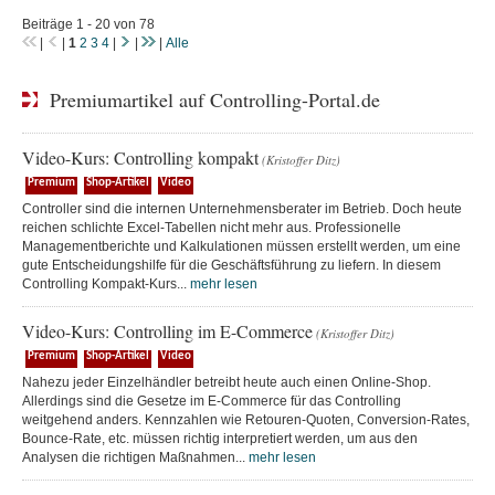
Beiträge 1 - 20 von 78
|
|
1
2
3
4
|
|
|
Alle
Premiumartikel auf Controlling-Portal.de
Video-Kurs: Controlling kompakt
(Kristoffer Ditz)
Premium
Shop-Artikel
Video
Controller sind die internen Unternehmensberater im Betrieb. Doch heute
reichen schlichte Excel-Tabellen nicht mehr aus. Professionelle
Managementberichte und Kalkulationen müssen erstellt werden, um eine
gute Entscheidungshilfe für die Geschäftsführung zu liefern. In diesem
Controlling Kompakt-Kurs...
mehr lesen
Video-Kurs: Controlling im E-Commerce
(Kristoffer Ditz)
Premium
Shop-Artikel
Video
Nahezu jeder Einzelhändler betreibt heute auch einen Online-Shop.
Allerdings sind die Gesetze im E-Commerce für das Controlling
weitgehend anders. Kennzahlen wie Retouren-Quoten, Conversion-Rates,
Bounce-Rate, etc. müssen richtig interpretiert werden, um aus den
Analysen die richtigen Maßnahmen...
mehr lesen