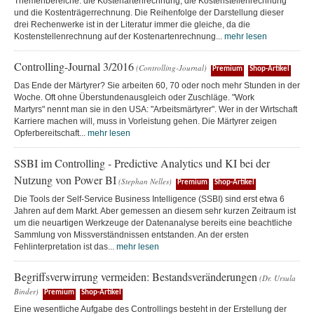
Themenbereiche: die Kostenartenrechnung, die Kostenstellenrechnung
und die Kostenträgerrechnung. Die Reihenfolge der Darstellung dieser
drei Rechenwerke ist in der Literatur immer die gleiche, da die
Kostenstellenrechnung auf der Kostenartenrechnung...
mehr lesen
Controlling-Journal 3/2016
(Controlling-Journal)
Premium
Shop-Artikel
Das Ende der Märtyrer? Sie arbeiten 60, 70 oder noch mehr Stunden in der
Woche. Oft ohne Überstundenausgleich oder Zuschläge. "Work
Martyrs" nennt man sie in den USA: "Arbeitsmärtyrer". Wer in der Wirtschaft
Karriere machen will, muss in Vorleistung gehen. Die Märtyrer zeigen
Opferbereitschaft...
mehr lesen
SSBI im Controlling - Predictive Analytics und KI bei der
Nutzung von Power BI
(Stephan Nelles)
Premium
Shop-Artikel
Die Tools der Self-Service Business Intelligence (SSBI) sind erst etwa 6
Jahren auf dem Markt. Aber gemessen an diesem sehr kurzen Zeitraum ist
um die neuartigen Werkzeuge der Datenanalyse bereits eine beachtliche
Sammlung von Missverständnissen entstanden. An der ersten
Fehlinterpretation ist das...
mehr lesen
Begriffsverwirrung vermeiden: Bestandsveränderungen
(Dr. Ursula
Binder)
Premium
Shop-Artikel
Eine wesentliche Aufgabe des Controllings besteht in der Erstellung der