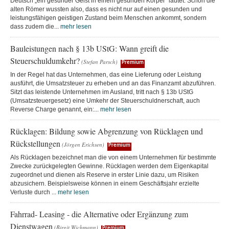
Deutsch „ein gesunder Geist in einem gesunden Körper“ lautet. Schon die
alten Römer wussten also, dass es nicht nur auf einen gesunden und
leistungsfähigen geistigen Zustand beim Menschen ankommt, sondern
dass zudem die...
mehr lesen
Bauleistungen nach § 13b UStG: Wann greift die
Steuerschuldumkehr?
(Stefan Parsch)
Premium
In der Regel hat das Unternehmen, das eine Lieferung oder Leistung
ausführt, die Umsatzsteuer zu erheben und an das Finanzamt abzuführen.
Sitzt das leistende Unternehmen im Ausland, tritt nach § 13b UStG
(Umsatzsteuergesetz) eine Umkehr der Steuerschuldnerschaft, auch
Reverse Charge genannt, ein:...
mehr lesen
Rücklagen: Bildung sowie Abgrenzung von Rücklagen und
Rückstellungen
(Jörgen Erichsen)
Premium
Als Rücklagen bezeichnet man die von einem Unternehmen für bestimmte
Zwecke zurückgelegten Gewinne. Rücklagen werden dem Eigenkapital
zugeordnet und dienen als Reserve in erster Linie dazu, um Risiken
abzusichern. Beispielsweise können in einem Geschäftsjahr erzielte
Verluste durch ...
mehr lesen
Fahrrad- Leasing - die Alternative oder Ergänzung zum
Dienstwagen
(Birgit Wichmann)
Premium