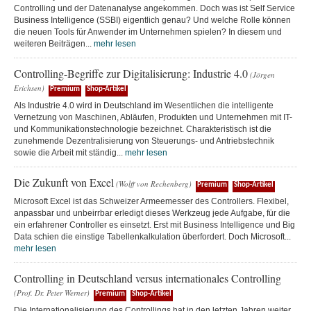
Controlling und der Datenanalyse angekommen. Doch was ist Self Service
Business Intelligence (SSBI) eigentlich genau? Und welche Rolle können
die neuen Tools für Anwender im Unternehmen spielen? In diesem und
weiteren Beiträgen...
mehr lesen
Controlling-Begriffe zur Digitalisierung: Industrie 4.0
(Jörgen
Erichsen)
Premium
Shop-Artikel
Als Industrie 4.0 wird in Deutschland im Wesentlichen die intelligente
Vernetzung von Maschinen, Abläufen, Produkten und Unternehmen mit IT-
und Kommunikationstechnologie bezeichnet. Charakteristisch ist die
zunehmende Dezentralisierung von Steuerungs- und Antriebstechnik
sowie die Arbeit mit ständig...
mehr lesen
Die Zukunft von Excel
(Wolff von Rechenberg)
Premium
Shop-Artikel
Microsoft Excel ist das Schweizer Armeemesser des Controllers. Flexibel,
anpassbar und unbeirrbar erledigt dieses Werkzeug jede Aufgabe, für die
ein erfahrener Controller es einsetzt. Erst mit Business Intelligence und Big
Data schien die einstige Tabellenkalkulation überfordert. Doch Microsoft...
mehr lesen
Controlling in Deutschland versus internationales Controlling
(Prof. Dr. Peter Werner)
Premium
Shop-Artikel
Die Internationalisierung des Controllings hat in den letzten Jahren weiter