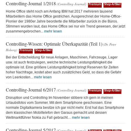
Controlling-Journal 1/2018
(Controlling-Journal)
Premium
Shop-Artikel
Home Office steht noch am Anfang IBM hat 2017 mehreren tausend
Mitarbeitern das Home Office gestrichen. Ausgerechnet der Home-Office-
Pionier der 1980er Jahre beorderte die Mitarbeiter zurück in die Büros.
Stimmen wurden laut, das Home Office sei nur ein Trend gewesen, der jetzt
zusammengebrochen...
mehr lesen
Controlling-Wissen: Optimale Überkapazität (Teil 1)
(Dr. Peter
Hoberg)
Premium
Shop-Artikel
Bei der Entscheidung für neue Anlagen, Maschinen, Fahrzeuge, Lager
usw. ist auch festzulegen, welche technische Leistungsfähigkeit die
optimale ist. Eine größere Leistungsfähigkeit bringt Reserven für Zeiten
hoher Nachfrage, kostet aber auch zusätzliches Geld, so dass die Gefahr
von Leerkosten...
mehr lesen
Controlling-Journal 6/2017
(Controlling-Journal)
Premium
Shop-Artikel
Disruption und Controlling Im November stöbere ich gern in meinen
Urlaubsfotos vom Sommer. Mit dem Smartphone geschossen. Eine
normale Digitalkamera besitze ich gar nicht mehr. Erst hat das Smartphone
dem klassischen Mobiltelefon den Garaus gemacht und dessen
Weltmarktführer Nokia zu Fall gebracht....
mehr lesen
Controlling-Journal 5/2017
(Controlling-Journal)