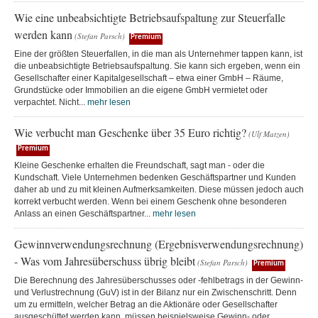
Wie eine unbeabsichtigte Betriebsaufspaltung zur Steuerfalle
werden kann
(Stefan Parsch)
Premium
Eine der größten Steuerfallen, in die man als Unternehmer tappen kann, ist
die unbeabsichtigte Betriebsaufspaltung. Sie kann sich ergeben, wenn ein
Gesellschafter einer Kapitalgesellschaft – etwa einer GmbH – Räume,
Grundstücke oder Immobilien an die eigene GmbH vermietet oder
verpachtet. Nicht...
mehr lesen
Wie verbucht man Geschenke über 35 Euro richtig?
(Ulf Matzen)
Premium
Kleine Geschenke erhalten die Freundschaft, sagt man - oder die
Kundschaft. Viele Unternehmen bedenken Geschäftspartner und Kunden
daher ab und zu mit kleinen Aufmerksamkeiten. Diese müssen jedoch auch
korrekt verbucht werden. Wenn bei einem Geschenk ohne besonderen
Anlass an einen Geschäftspartner...
mehr lesen
Gewinnverwendungsrechnung (Ergebnisverwendungsrechnung)
- Was vom Jahresüberschuss übrig bleibt
(Stefan Parsch)
Premium
Die Berechnung des Jahresüberschusses oder -fehlbetrags in der Gewinn-
und Verlustrechnung (GuV) ist in der Bilanz nur ein Zwischenschritt. Denn
um zu ermitteln, welcher Betrag an die Aktionäre oder Gesellschafter
ausgeschüttet werden kann, müssen beispielsweise Gewinn- oder