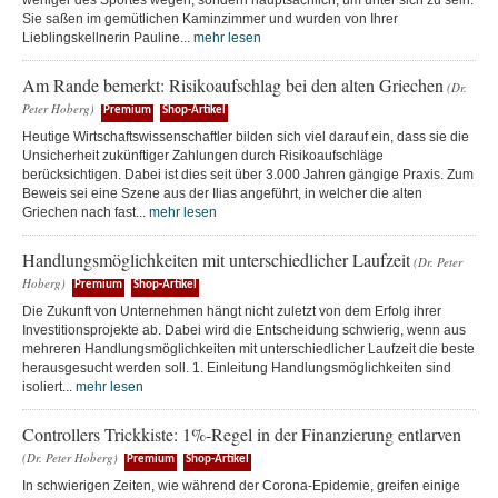
weniger des Sportes wegen, sondern hauptsächlich, um unter sich zu sein.
Sie saßen im gemütlichen Kaminzimmer und wurden von Ihrer
Lieblingskellnerin Pauline...
mehr lesen
Am Rande bemerkt: Risikoaufschlag bei den alten Griechen
(Dr.
Peter Hoberg)
Premium
Shop-Artikel
Heutige Wirtschaftswissenschaftler bilden sich viel darauf ein, dass sie die
Unsicherheit zukünftiger Zahlungen durch Risikoaufschläge
berücksichtigen. Dabei ist dies seit über 3.000 Jahren gängige Praxis. Zum
Beweis sei eine Szene aus der Ilias angeführt, in welcher die alten
Griechen nach fast...
mehr lesen
Handlungsmöglichkeiten mit unterschiedlicher Laufzeit
(Dr. Peter
Hoberg)
Premium
Shop-Artikel
Die Zukunft von Unternehmen hängt nicht zuletzt von dem Erfolg ihrer
Investitionsprojekte ab. Dabei wird die Entscheidung schwierig, wenn aus
mehreren Handlungsmöglichkeiten mit unterschiedlicher Laufzeit die beste
herausgesucht werden soll. 1. Einleitung Handlungsmöglichkeiten sind
isoliert...
mehr lesen
Controllers Trickkiste: 1%-Regel in der Finanzierung entlarven
(Dr. Peter Hoberg)
Premium
Shop-Artikel
In schwierigen Zeiten, wie während der Corona-Epidemie, greifen einige