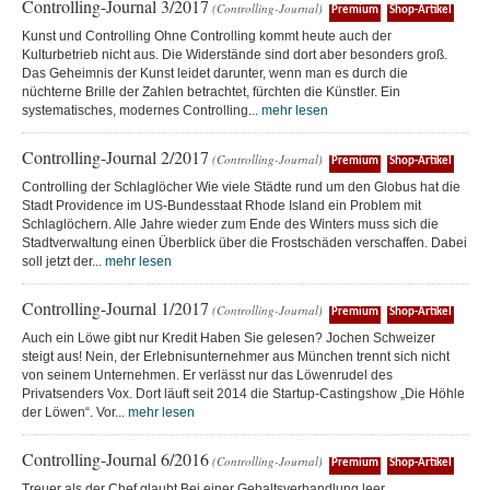
Controlling-Journal 3/2017
(Controlling-Journal)
Premium
Shop-Artikel
Kunst und Controlling Ohne Controlling kommt heute auch der
Kulturbetrieb nicht aus. Die Widerstände sind dort aber besonders groß.
Das Geheimnis der Kunst leidet darunter, wenn man es durch die
nüchterne Brille der Zahlen betrachtet, fürchten die Künstler. Ein
systematisches, modernes Controlling...
mehr lesen
Controlling-Journal 2/2017
(Controlling-Journal)
Premium
Shop-Artikel
Controlling der Schlaglöcher Wie viele Städte rund um den Globus hat die
Stadt Providence im US-Bundesstaat Rhode Island ein Problem mit
Schlaglöchern. Alle Jahre wieder zum Ende des Winters muss sich die
Stadtverwaltung einen Überblick über die Frostschäden verschaffen. Dabei
soll jetzt der...
mehr lesen
Controlling-Journal 1/2017
(Controlling-Journal)
Premium
Shop-Artikel
Auch ein Löwe gibt nur Kredit Haben Sie gelesen? Jochen Schweizer
steigt aus! Nein, der Erlebnisunternehmer aus München trennt sich nicht
von seinem Unternehmen. Er verlässt nur das Löwenrudel des
Privatsenders Vox. Dort läuft seit 2014 die Startup-Castingshow „Die Höhle
der Löwen“. Vor...
mehr lesen
Controlling-Journal 6/2016
(Controlling-Journal)
Premium
Shop-Artikel
Treuer als der Chef glaubt Bei einer Gehaltsverhandlung leer