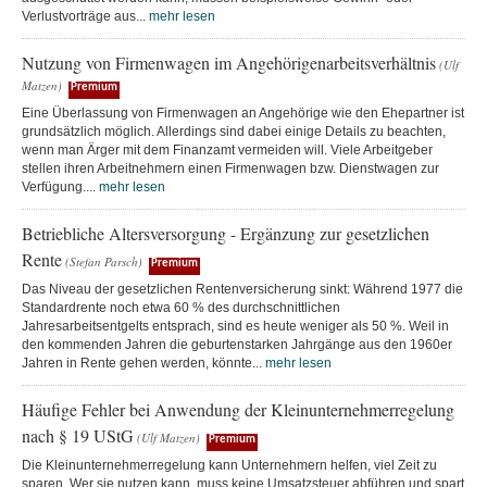
Verlustvorträge aus...
mehr lesen
Nutzung von Firmenwagen im Angehörigenarbeitsverhältnis
(Ulf
Matzen)
Premium
Eine Überlassung von Firmenwagen an Angehörige wie den Ehepartner ist
grundsätzlich möglich. Allerdings sind dabei einige Details zu beachten,
wenn man Ärger mit dem Finanzamt vermeiden will. Viele Arbeitgeber
stellen ihren Arbeitnehmern einen Firmenwagen bzw. Dienstwagen zur
Verfügung....
mehr lesen
Betriebliche Altersversorgung - Ergänzung zur gesetzlichen
Rente
(Stefan Parsch)
Premium
Das Niveau der gesetzlichen Rentenversicherung sinkt: Während 1977 die
Standardrente noch etwa 60 % des durchschnittlichen
Jahresarbeitsentgelts entsprach, sind es heute weniger als 50 %. Weil in
den kommenden Jahren die geburtenstarken Jahrgänge aus den 1960er
Jahren in Rente gehen werden, könnte...
mehr lesen
Häufige Fehler bei Anwendung der Kleinunternehmerregelung
nach § 19 UStG
(Ulf Matzen)
Premium
Die Kleinunternehmerregelung kann Unternehmern helfen, viel Zeit zu
sparen. Wer sie nutzen kann, muss keine Umsatzsteuer abführen und spart