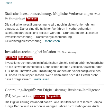
lesen
Statische Investitionsrechnung: Mögliche Verbesserungen
(Prof.
Dr. Peter Hoberg)
Premium
Die statische Investitionsrechnung wird noch in vielen Unternehmen
eingesetzt. Daher sind die üblichen Verfahren in vorhergehenden
Beiträgen dargestellt und kritisiert worden: - Grundlagen der statischen
Investitionsrechnung, - Kostenvergleichsrechnung, -
Gewinnvergleichsrechnung,...
mehr lesen
Investitionsrechnung bei Inflation
(Dr. Peter Hoberg)
Premium
Shop-Artikel
Investitionsrechnungen im inflatorischen Umfeld stellen erhöhte Ansprüche
an die Bewertungsmethodik. Denn schon geringe zeitliche Abweichungen
z. B. beim Eintreffen von Einzahlungen können die Vorteilhaftigkeit eines
Business Case kippen lassen. Wenn dann auch noch die Gefahr droht,
dass Ertragssteuern...
mehr lesen
Controlling-Begriffe zur Digitalisierung: Business-Intelligence
(BI)
(Jörgen Erichsen)
Premium
Shop-Artikel
Die Digitalisierung verändert nahezu alle Berufsbilder in rasantem Tempo.
Einige Berufe wird es schon in wenigen Jahren nicht mehr geben. Auch