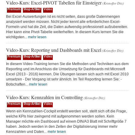
Video-Kurs: Excel-PIVOT Tabellen für Einsteiger
(Kristoffer Ditz)
Premium
Shop-Artikel
Video
Bei Excel-Auswertungen ist es nicht selten, dass große Datenmengen
analysiert werden müssen. Nicht jeder kennt alle erforderlichen Excel-
Formeln und hat die Zeit, die Daten aufwendig professionell aufzubereiten.
Hier kann eine Pivot-Tabelle weiterhelfen. In diesem Kurs lernen Sie die
wichtigsten...
mehr lesen
Video-Kurs: Reporting und Dashboards mit Excel
(Kristoffer Ditz)
Premium
Shop-Artikel
Video
In diesem Video-Training lernen Sie die Methoden und Techniken aus dem
Reporting und im Anschluss die Umsetzung für Dashboards mit Microsoft
Excel (2013 - 2016) kennen. Die Übungen lassen sich auch mit Excel 2010
umsetzen - Der Vorgang ist sehr ähnlich. Im Teil Reporting lernen Sie: -
Botschaften...
mehr lesen
Video-Kurs: Kennzahlen im Controlling
(Kristoffer Ditz)
Premium
Shop-Artikel
Video
Wenn ein Kennzahlen-Cockpit erstellt werden soll, stellt sich oft die Frage,
welche KPIs hier zwingend mit aufgenommen werden sollen. Kein
Manager möchte ein Dashboard auf einem DIN/A3 Blatt mit Schriftgröße 7
haben. Jedoch werden in den Zeiten der Digitalisierung immer mehr
Kennzahlen und Daten...
mehr lesen