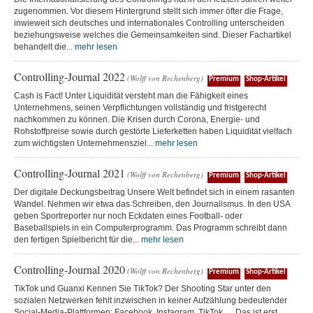
zugenommen. Vor diesem Hintergrund stellt sich immer öfter die Frage,
inwieweit sich deutsches und internationales Controlling unterscheiden
beziehungsweise welches die Gemeinsamkeiten sind. Dieser Fachartikel
behandelt die...
mehr lesen
Controlling-Journal 2022
(Wolff von Rechenberg)
Premium
Shop-Artikel
Cash is Fact! Unter Liquidität versteht man die Fähigkeit eines
Unternehmens, seinen Verpflichtungen vollständig und fristgerecht
nachkommen zu können. Die Krisen durch Corona, Energie- und
Rohstoffpreise sowie durch gestörte Lieferketten haben Liquidität vielfach
zum wichtigsten Unternehmensziel...
mehr lesen
Controlling-Journal 2021
(Wolff von Rechenberg)
Premium
Shop-Artikel
Der digitale Deckungsbeitrag Unsere Welt befindet sich in einem rasanten
Wandel. Nehmen wir etwa das Schreiben, den Journalismus. In den USA
geben Sportreporter nur noch Eckdaten eines Football- oder
Baseballspiels in ein Computerprogramm. Das Programm schreibt dann
den fertigen Spielbericht für die...
mehr lesen
Controlling-Journal 2020
(Wolff von Rechenberg)
Premium
Shop-Artikel
TikTok und Guanxi Kennen Sie TikTok? Der Shooting Star unter den
sozialen Netzwerken fehlt inzwischen in keiner Aufzählung bedeutender
Social-Media-Plattformen: Facebook, Instagram, TikTok … Das ist erst