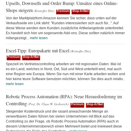
Upsells, Downsells und Order Bump: Umsätze eines Online-
Shops steigern
(Kristoffer Ditz)
Premium
Shop-Artikel
Von der Marktplatzform Amazon kennen Sie sicher, dass unten auf der
Verkaufsseite ein Link steht: "Kunden interessierten sich auch für...". Auf
diese Weise werden dem Kunden zusätzliche Artikelangebote unterbreitet.
Es handelt sich hier um sogenannte Add-ons. Diese sollten natürlich immer
mitangezeigt...
mehr lesen
Excel-Tipp: Europakarte mit Excel
(Kristoffer Ditz)
Premium
Shop-Artikel
Speziell im Vertriebscontrolling arbeiten wir mit regionalen Daten. Mal ist
es ein Land, welches in Nord, Ost, Süd und West unterteilt wird, mal auch
eine Region wie Europa. Wenn Sie nun mit einer Karte arbeiten wollen und
hier keine teure Software benutzen möchten, können Sie dies auch relativ...
mehr lesen
Robotic Process Automation (RPA): Neue Herausforderung im
Controlling
(Prof. Dr. Claus W. Gerberich)
Premium
Shop-Artikel
Steigender Kostendruck und die rasant anwachsende Menge an
verwertbaren Daten führen bei vielen Unternehmen mit Blick auf das
Controlling zu der Frage, ob Robotic Process Automation (RPA) auch in
diesem Unternehmensbereich einen Mehrwert bietet und inwieweit diese