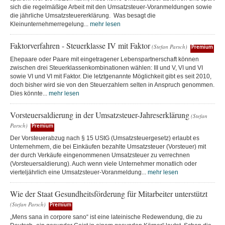
sich die regelmäßige Arbeit mit den Umsatzsteuer-Voranmeldungen sowie
die jährliche Umsatzsteuererklärung. Was besagt die
Kleinunternehmerregelung...
mehr lesen
Faktorverfahren - Steuerklasse IV mit Faktor
(Stefan Parsch)
Premium
Ehepaare oder Paare mit eingetragener Lebenspartnerschaft können
zwischen drei Steuerklassenkombinationen wählen: III und V, VI und VI
sowie VI und VI mit Faktor. Die letztgenannte Möglichkeit gibt es seit 2010,
doch bisher wird sie von den Steuerzahlern selten in Anspruch genommen.
Dies könnte...
mehr lesen
Vorsteuersaldierung in der Umsatzsteuer-Jahreserklärung
(Stefan
Parsch)
Premium
Der Vorsteuerabzug nach § 15 UStG (Umsatzsteuergesetz) erlaubt es
Unternehmern, die bei Einkäufen bezahlte Umsatzsteuer (Vorsteuer) mit
der durch Verkäufe eingenommenen Umsatzsteuer zu verrechnen
(Vorsteuersaldierung). Auch wenn viele Unternehmer monatlich oder
vierteljährlich eine Umsatzsteuer-Voranmeldung...
mehr lesen
Wie der Staat Gesundheitsförderung für Mitarbeiter unterstützt
(Stefan Parsch)
Premium
„Mens sana in corpore sano“ ist eine lateinische Redewendung, die zu