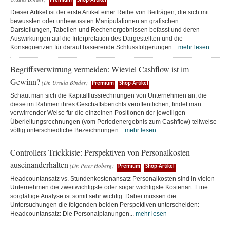
Premium
Shop-Artikel
Dieser Artikel ist der erste Artikel einer Reihe von Beiträgen, die sich mit
bewussten oder unbewussten Manipulationen an grafischen
Darstellungen, Tabellen und Rechenergebnissen befasst und deren
Auswirkungen auf die Interpretation des Dargestellten und die
Konsequenzen für darauf basierende Schlussfolgerungen...
mehr lesen
Begriffsverwirrung vermeiden: Wieviel Cashflow ist im
Gewinn?
(Dr. Ursula Binder)
Premium
Shop-Artikel
Schaut man sich die Kapitalflussrechnungen von Unternehmen an, die
diese im Rahmen ihres Geschäftsberichts veröffentlichen, findet man
verwirrender Weise für die einzelnen Positionen der jeweiligen
Überleitungsrechnungen (vom Periodenergebnis zum Cashflow) teilweise
völlig unterschiedliche Bezeichnungen...
mehr lesen
Controllers Trickkiste: Perspektiven von Personalkosten
auseinanderhalten
(Dr. Peter Hoberg)
Premium
Shop-Artikel
Headcountansatz vs. Stundenkostenansatz Personalkosten sind in vielen
Unternehmen die zweitwichtigste oder sogar wichtigste Kostenart. Eine
sorgfältige Analyse ist somit sehr wichtig. Dabei müssen die
Untersuchungen die folgenden beiden Perspektiven unterscheiden: -
Headcountansatz: Die Personalplanungen...
mehr lesen