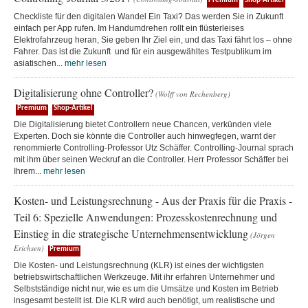
Premium
Shop-Artikel
Checkliste für den digitalen Wandel Ein Taxi? Das werden Sie in Zukunft
einfach per App rufen. Im Handumdrehen rollt ein flüsterleises
Elektrofahrzeug heran, Sie geben Ihr Ziel ein, und das Taxi fährt los – ohne
Fahrer. Das ist die Zukunft und für ein ausgewähltes Testpublikum im
asiatischen...
mehr lesen
Digitalisierung ohne Controller?
(Wolff von Rechenberg)
Premium
Shop-Artikel
Die Digitalisierung bietet Controllern neue Chancen, verkünden viele
Experten. Doch sie könnte die Controller auch hinwegfegen, warnt der
renommierte Controlling-Professor Utz Schäffer. Controlling-Journal sprach
mit ihm über seinen Weckruf an die Controller. Herr Professor Schäffer bei
Ihrem...
mehr lesen
Kosten- und Leistungsrechnung - Aus der Praxis für die Praxis -
Teil 6: Spezielle Anwendungen: Prozesskostenrechnung und
Einstieg in die strategische Unternehmensentwicklung
(Jörgen
Erichsen)
Premium
Die Kosten- und Leistungsrechnung (KLR) ist eines der wichtigsten
betriebswirtschaftlichen Werkzeuge. Mit ihr erfahren Unternehmer und
Selbstständige nicht nur, wie es um die Umsätze und Kosten im Betrieb
insgesamt bestellt ist. Die KLR wird auch benötigt, um realistische und