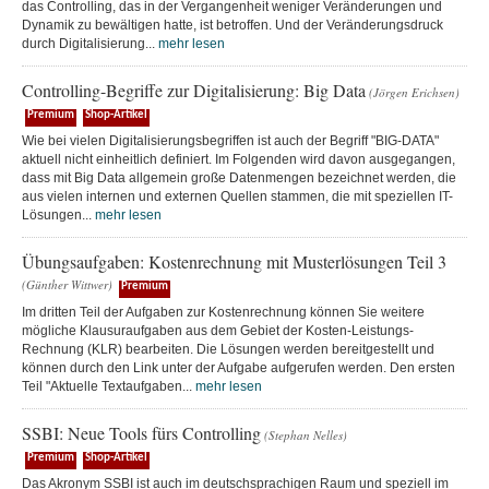
das Controlling, das in der Vergangenheit weniger Veränderungen und
Dynamik zu bewältigen hatte, ist betroffen. Und der Veränderungsdruck
durch Digitalisierung...
mehr lesen
Controlling-Begriffe zur Digitalisierung: Big Data
(Jörgen Erichsen)
Premium
Shop-Artikel
Wie bei vielen Digitalisierungsbegriffen ist auch der Begriff "BIG-DATA"
aktuell nicht einheitlich definiert. Im Folgenden wird davon ausgegangen,
dass mit Big Data allgemein große Datenmengen bezeichnet werden, die
aus vielen internen und externen Quellen stammen, die mit speziellen IT-
Lösungen...
mehr lesen
Übungsaufgaben: Kostenrechnung mit Musterlösungen Teil 3
(Günther Wittwer)
Premium
Im dritten Teil der Aufgaben zur Kostenrechnung können Sie weitere
mögliche Klausuraufgaben aus dem Gebiet der Kosten-Leistungs-
Rechnung (KLR) bearbeiten. Die Lösungen werden bereitgestellt und
können durch den Link unter der Aufgabe aufgerufen werden. Den ersten
Teil "Aktuelle Textaufgaben...
mehr lesen
SSBI: Neue Tools fürs Controlling
(Stephan Nelles)
Premium
Shop-Artikel
Das Akronym SSBI ist auch im deutschsprachigen Raum und speziell im