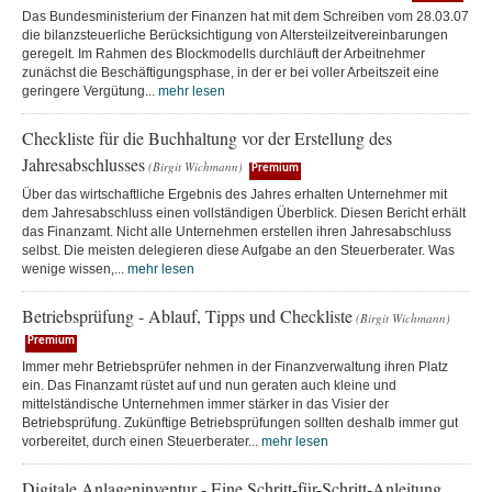
Das Bundesministerium der Finanzen hat mit dem Schreiben vom 28.03.07
die bilanzsteuerliche Berücksichtigung von Altersteilzeitvereinbarungen
geregelt. Im Rahmen des Blockmodells durchläuft der Arbeitnehmer
zunächst die Beschäftigungsphase, in der er bei voller Arbeitszeit eine
geringere Vergütung...
mehr lesen
Checkliste für die Buchhaltung vor der Erstellung des
Jahresabschlusses
(Birgit Wichmann)
Premium
Über das wirtschaftliche Ergebnis des Jahres erhalten Unternehmer mit
dem Jahresabschluss einen vollständigen Überblick. Diesen Bericht erhält
das Finanzamt. Nicht alle Unternehmen erstellen ihren Jahresabschluss
selbst. Die meisten delegieren diese Aufgabe an den Steuerberater. Was
wenige wissen,...
mehr lesen
Betriebsprüfung - Ablauf, Tipps und Checkliste
(Birgit Wichmann)
Premium
Immer mehr Betriebsprüfer nehmen in der Finanzverwaltung ihren Platz
ein. Das Finanzamt rüstet auf und nun geraten auch kleine und
mittelständische Unternehmen immer stärker in das Visier der
Betriebsprüfung. Zukünftige Betriebsprüfungen sollten deshalb immer gut
vorbereitet, durch einen Steuerberater...
mehr lesen
Digitale Anlageninventur - Eine Schritt-für-Schritt-Anleitung