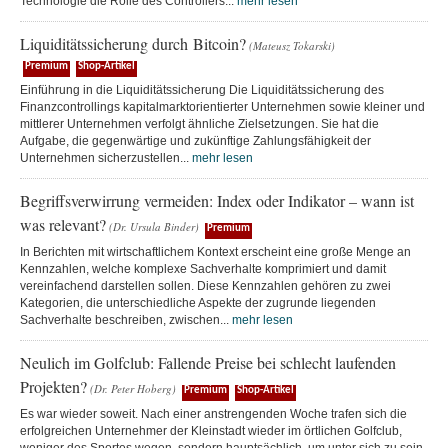
Technologie die Rolle des Controllers...
mehr lesen
Liquiditätssicherung durch Bitcoin?
(Mateusz Tokarski)
Premium
Shop-Artikel
Einführung in die Liquiditätssicherung Die Liquiditätssicherung des
Finanzcontrollings kapitalmarktorientierter Unternehmen sowie kleiner und
mittlerer Unternehmen verfolgt ähnliche Zielsetzungen. Sie hat die
Aufgabe, die gegenwärtige und zukünftige Zahlungsfähigkeit der
Unternehmen sicherzustellen...
mehr lesen
Begriffsverwirrung vermeiden: Index oder Indikator – wann ist
was relevant?
(Dr. Ursula Binder)
Premium
In Berichten mit wirtschaftlichem Kontext erscheint eine große Menge an
Kennzahlen, welche komplexe Sachverhalte komprimiert und damit
vereinfachend darstellen sollen. Diese Kennzahlen gehören zu zwei
Kategorien, die unterschiedliche Aspekte der zugrunde liegenden
Sachverhalte beschreiben, zwischen...
mehr lesen
Neulich im Golfclub: Fallende Preise bei schlecht laufenden
Projekten?
(Dr. Peter Hoberg)
Premium
Shop-Artikel
Es war wieder soweit. Nach einer anstrengenden Woche trafen sich die
erfolgreichen Unternehmer der Kleinstadt wieder im örtlichen Golfclub,