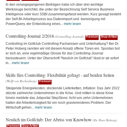
In den vorangegangenen Beiträgen habe ich über drei wichtige
Werkzeuge berichtet, die unter der Bezeichnung Self Service Business
Intelligence oder kurz SSBI zusammengefasst werden. Kurz gesagt besteht
der Self-BI-Arbeitsprozess aus Datenimport und -bereinigung mit
PowerQuery, der Entwicklung eines...
mehr lesen
Controlling-Journal 2/2016
(Controlling-Journal)
Premium
Shop-Artikel
Controlling im Golfclub Controlling-Fachwissen und Unterhaltung? Bei Dr.
Peter Hoberg rannten wir mit diesem Ansatz offene Türen ein. Spontan bot
er sich an, eine regelmäßige Glosse für das Controlling-Journal
beizusteuern. Unter der Überschrift "Neulich im Golfclub" lässt er ab sofort
in...
mehr lesen
Skills fürs Controlling: Flexibilität gefragt - auf beiden Seiten
(Wolff von Rechenberg)
Premium
Steigende Energiekosten, stockende Lieferketten, Inflation: Das Jahr 2022
stürzte zahlreiche Unternehmen in die Krise. Und mitten in diese Krise
hinein meldete das Jobportal StepStone: Acht von zehn Unternehmen
halten die Arbeiterlosigkeit für ein noch gravierenderes Problem. Der
Wirtschaft gehen...
mehr lesen
Neulich im Golfclub: Der Abriss von Knowhow
(Dr. Peter Hoberg)
Premium
Shop-Artikel