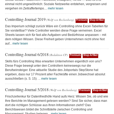
einmal nicht ungewöhnlich: Soziale Netzwerke entstehen, vergreisen und
vergehen im Zeitraffertempo....
mehr lesen
Controlling-Journal 2019
(Wolff von Rechenberg)
Premium
Shop-Artikel
Das Imperium schlägt zurück Wäre ein Controlling ohne Excel-Tabellen für
Sie vorstellbar? Viele Controller werden diese Frage verneinen. Excel
Sheets lassen sich für fast alle Aufgaben und Bedürfnisse anpassen – mit
dem nötigen Wissen. Diese Freiheit geben Unternehmen nicht ohne Not
auf...
mehr lesen
Controlling-Journal 6/2018
(Redaktion CP)
Premium
Shop-Artikel
Skills fürs Controlling Was erwarten Unternehmen eigentlich von uns?
Diese Frage bewegt unter den Controllern keineswegs nur die
Berufseinsteiger. Eine aktuelle Studie des Jobportals StepStone hat
ergeben, dass nur 17 Prozent aller Fachkräfte einen Jobwechsel absolut
ausschließen (s. S. 15). ...
mehr lesen
Controlling-Journal 5/2018
(Wolff von Rechenberg)
Premium
Shop-Artikel
Frischzellenkur für Datenfriedhöfe Hand aufs Herz: Wissen Sie, ob und wie
Ihre Berichte im Management gelesen werden? Sind Sie sicher, dass man
dort die richtigen Schlüsse aus Ihren Informationen zieht? Das
Berichtswesen bildet die Schnittstelle zwischen Controlling und
Management. Studien belegen...
mehr lesen