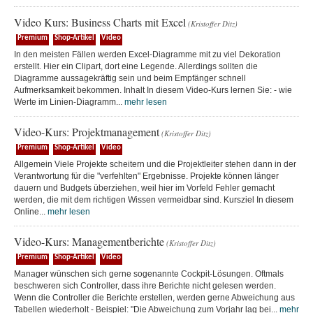
Video Kurs: Business Charts mit Excel
(Kristoffer Ditz)
Premium
Shop-Artikel
Video
In den meisten Fällen werden Excel-Diagramme mit zu viel Dekoration
erstellt. Hier ein Clipart, dort eine Legende. Allerdings sollten die
Diagramme aussagekräftig sein und beim Empfänger schnell
Aufmerksamkeit bekommen. Inhalt In diesem Video-Kurs lernen Sie: - wie
Werte im Linien-Diagramm...
mehr lesen
Video-Kurs: Projektmanagement
(Kristoffer Ditz)
Premium
Shop-Artikel
Video
Allgemein Viele Projekte scheitern und die Projektleiter stehen dann in der
Verantwortung für die "verfehlten" Ergebnisse. Projekte können länger
dauern und Budgets überziehen, weil hier im Vorfeld Fehler gemacht
werden, die mit dem richtigen Wissen vermeidbar sind. Kursziel In diesem
Online...
mehr lesen
Video-Kurs: Managementberichte
(Kristoffer Ditz)
Premium
Shop-Artikel
Video
Manager wünschen sich gerne sogenannte Cockpit-Lösungen. Oftmals
beschweren sich Controller, dass ihre Berichte nicht gelesen werden.
Wenn die Controller die Berichte erstellen, werden gerne Abweichung aus
Tabellen wiederholt - Beispiel: "Die Abweichung zum Vorjahr lag bei...
mehr