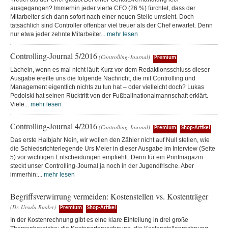
ausgegangen? Immerhin jeder vierte CFO (26 %) fürchtet, dass der
Mitarbeiter sich dann sofort nach einer neuen Stelle umsieht. Doch
tatsächlich sind Controller offenbar viel treuer als der Chef erwartet. Denn
nur etwa jeder zehnte Mitarbeiter...
mehr lesen
Controlling-Journal 5/2016
(Controlling-Journal)
Premium
Lächeln, wenn es mal nicht läuft Kurz vor dem Redaktionsschluss dieser
Ausgabe ereilte uns die folgende Nachricht, die mit Controlling und
Management eigentlich nichts zu tun hat – oder vielleicht doch? Lukas
Podolski hat seinen Rücktritt von der Fußballnationalmannschaft erklärt.
Viele...
mehr lesen
Controlling-Journal 4/2016
(Controlling-Journal)
Premium
Shop-Artikel
Das erste Halbjahr Nein, wir wollen den Zähler nicht auf Null stellen, wie
die Schiedsrichterlegende Urs Meier in dieser Ausgabe im Interview (Seite
5) vor wichtigen Entscheidungen empfiehlt. Denn für ein Printmagazin
steckt unser Controlling-Journal ja noch in der Jugendfrische. Aber
immerhin:...
mehr lesen
Begriffsverwirrung vermeiden: Kostenstellen vs. Kostenträger
(Dr. Ursula Binder)
Premium
Shop-Artikel
In der Kostenrechnung gibt es eine klare Einteilung in drei große