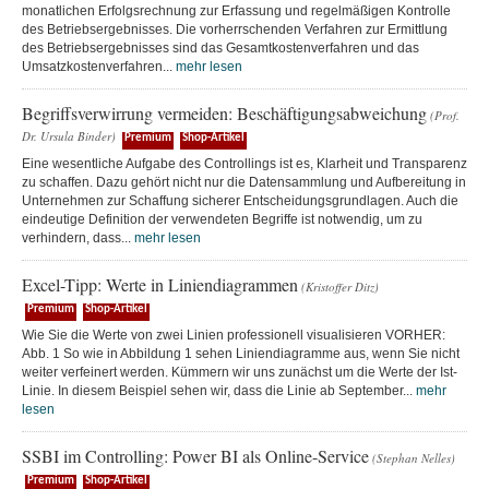
monatlichen Erfolgsrechnung zur Erfassung und regelmäßigen Kontrolle
des Betriebsergebnisses. Die vorherrschenden Verfahren zur Ermittlung
des Betriebsergebnisses sind das Gesamtkostenverfahren und das
Umsatzkostenverfahren...
mehr lesen
Begriffsverwirrung vermeiden: Beschäftigungsabweichung
(Prof.
Dr. Ursula Binder)
Premium
Shop-Artikel
Eine wesentliche Aufgabe des Controllings ist es, Klarheit und Transparenz
zu schaffen. Dazu gehört nicht nur die Datensammlung und Aufbereitung in
Unternehmen zur Schaffung sicherer Entscheidungsgrundlagen. Auch die
eindeutige Definition der verwendeten Begriffe ist notwendig, um zu
verhindern, dass...
mehr lesen
Excel-Tipp: Werte in Liniendiagrammen
(Kristoffer Ditz)
Premium
Shop-Artikel
Wie Sie die Werte von zwei Linien professionell visualisieren VORHER:
Abb. 1 So wie in Abbildung 1 sehen Liniendiagramme aus, wenn Sie nicht
weiter verfeinert werden. Kümmern wir uns zunächst um die Werte der Ist-
Linie. In diesem Beispiel sehen wir, dass die Linie ab September...
mehr
lesen
SSBI im Controlling: Power BI als Online-Service
(Stephan Nelles)
Premium
Shop-Artikel