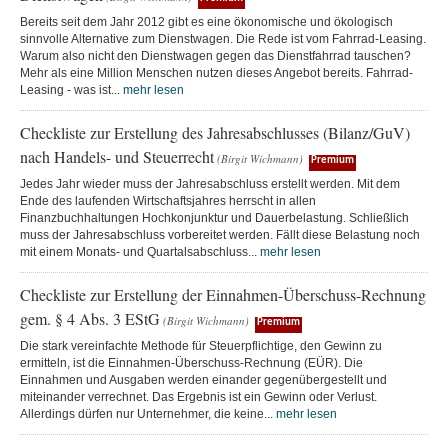
Bereits seit dem Jahr 2012 gibt es eine ökonomische und ökologisch
sinnvolle Alternative zum Dienstwagen. Die Rede ist vom Fahrrad-Leasing.
Warum also nicht den Dienstwagen gegen das Dienstfahrrad tauschen?
Mehr als eine Million Menschen nutzen dieses Angebot bereits. Fahrrad-
Leasing - was ist...
mehr lesen
Checkliste zur Erstellung des Jahresabschlusses (Bilanz/GuV)
nach Handels- und Steuerrecht
(Birgit Wichmann)
Premium
Jedes Jahr wieder muss der Jahresabschluss erstellt werden. Mit dem
Ende des laufenden Wirtschaftsjahres herrscht in allen
Finanzbuchhaltungen Hochkonjunktur und Dauerbelastung. Schließlich
muss der Jahresabschluss vorbereitet werden. Fällt diese Belastung noch
mit einem Monats- und Quartalsabschluss...
mehr lesen
Checkliste zur Erstellung der Einnahmen-Überschuss-Rechnung
gem. § 4 Abs. 3 EStG
(Birgit Wichmann)
Premium
Die stark vereinfachte Methode für Steuerpflichtige, den Gewinn zu
ermitteln, ist die Einnahmen-Überschuss-Rechnung (EÜR). Die
Einnahmen und Ausgaben werden einander gegenübergestellt und
miteinander verrechnet. Das Ergebnis ist ein Gewinn oder Verlust.
Allerdings dürfen nur Unternehmer, die keine...
mehr lesen