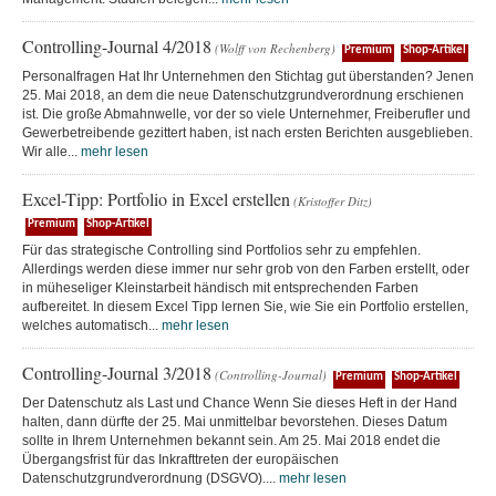
Controlling-Journal 4/2018
(Wolff von Rechenberg)
Premium
Shop-Artikel
Personalfragen Hat Ihr Unternehmen den Stichtag gut überstanden? Jenen
25. Mai 2018, an dem die neue Datenschutzgrundverordnung erschienen
ist. Die große Abmahnwelle, vor der so viele Unternehmer, Freiberufler und
Gewerbetreibende gezittert haben, ist nach ersten Berichten ausgeblieben.
Wir alle...
mehr lesen
Excel-Tipp: Portfolio in Excel erstellen
(Kristoffer Ditz)
Premium
Shop-Artikel
Für das strategische Controlling sind Portfolios sehr zu empfehlen.
Allerdings werden diese immer nur sehr grob von den Farben erstellt, oder
in müheseliger Kleinstarbeit händisch mit entsprechenden Farben
aufbereitet. In diesem Excel Tipp lernen Sie, wie Sie ein Portfolio erstellen,
welches automatisch...
mehr lesen
Controlling-Journal 3/2018
(Controlling-Journal)
Premium
Shop-Artikel
Der Datenschutz als Last und Chance Wenn Sie dieses Heft in der Hand
halten, dann dürfte der 25. Mai unmittelbar bevorstehen. Dieses Datum
sollte in Ihrem Unternehmen bekannt sein. Am 25. Mai 2018 endet die
Übergangsfrist für das Inkrafttreten der europäischen
Datenschutzgrundverordnung (DSGVO)....
mehr lesen