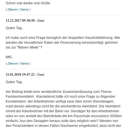
Schon mal danke und Grüße
[
Zitieren
|
Name
]
12.12.2017 09:38:58 - Gast
Guten Tag,
Ich habe auch eine Frage bezüglich der doppelten Haushaltsführung. Wie
werden die monatlichen Raten der Finanzierung berücksichtigt, gehören
sie zur "fiktiven Miete" ?
MfG.
[
Zitieren
|
Name
]
21.01.2018 19:47:22 - Gast
Guten Tag,
der Beitrag bietet eine verständliche Zusammenfassung zum Thema
Familienheimfahrt . Klarstellend hätte ich noch eine Frage zu folgender
Konstellation: der Arbeitnehmer verfügt zwar über einen Dienstwagen,
nutzt diesen allerdings nicht für die wöchentliche Heimfahrt. Die Heimfahrt
nimmt der Arbeitnehmer mit der Bahn vor. Günstiger für den Arbeitnehmer
wäre es nun anstatt des Bahntickets die km-Pauschale anzusetzen (600km
einfach). Aus den Gesagten heraus solte dies möglich sein? Werden von
den Finanzämtern in diesen Fällen Nachweise eingefordert, dass nicht der