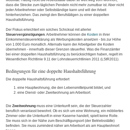
Mobilität. Häufig rückt die Arbeitsstätte dabei so weit weg vom Wohnort,
dass die Strecke zum täglichen Pendeln nicht mehr zumutbar ist. Aber nicht
jeder Arbeitnehmer oder Selbstständige kann und will der Arbeit
hinterherziehen. Das zwingt den Berufstätigen zu einer doppelten
Haushaltsführung.
Der Fiskus erleichtert ein solches Schicksal mit allerlei
Steuervergünstigungen
. Arbeitnehmer können die
Kosten
in ihrer
Einkommensteuererklärung als Werbungskosten ansetzen - bis zur Höhe
von 1.000 Euro monatlich. Alternativ kann der Arbeitgeber die Kosten
übernehmen - innerhalb dieser Grenzen steuerfrei. Was die Finanzämter
bei einer doppelten Haushaltsführung zu berücksichtigen haben, regelt im
Wesentlichen Richtlinie 9.11 der Lohnsteuerrichtlinien 2011 (LStR2011).
Bedingungen für eine doppelte Haushaltsführung
Die doppelte Haushaltsführung erfordert
eine Hauptwohnung, die den Lebensmittelpunkt bildet, und
eine Dienst- oder Zweitwohnung am Arbeitsort.
Die
Zweitwohnung
muss eine Unterkunft sein, die der Steuerzahler
beruflich veranlasst bewohnt. Ob es sich um eine Wohnung, ein möbliertes
Zimmer oder die Unterkunft in einer Kaserne handelt, spielt keine Rolle.
Sie muss sich in der Nähe zum Beschäftigungsort (der Betriebsstätte)
befinden. Sie muss zumindest näher am Arbeitsort als am Hauptwohnort