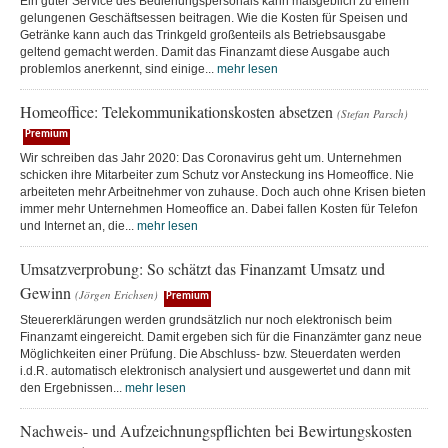
Ein guter Service des Bedienungspersonals kann maßgeblich zu einem
gelungenen Geschäftsessen beitragen. Wie die Kosten für Speisen und
Getränke kann auch das Trinkgeld großenteils als Betriebsausgabe
geltend gemacht werden. Damit das Finanzamt diese Ausgabe auch
problemlos anerkennt, sind einige...
mehr lesen
Homeoffice: Telekommunikationskosten absetzen
(Stefan Parsch)
Premium
Wir schreiben das Jahr 2020: Das Coronavirus geht um. Unternehmen
schicken ihre Mitarbeiter zum Schutz vor Ansteckung ins Homeoffice. Nie
arbeiteten mehr Arbeitnehmer von zuhause. Doch auch ohne Krisen bieten
immer mehr Unternehmen Homeoffice an. Dabei fallen Kosten für Telefon
und Internet an, die...
mehr lesen
Umsatzverprobung: So schätzt das Finanzamt Umsatz und
Gewinn
(Jörgen Erichsen)
Premium
Steuererklärungen werden grundsätzlich nur noch elektronisch beim
Finanzamt eingereicht. Damit ergeben sich für die Finanzämter ganz neue
Möglichkeiten einer Prüfung. Die Abschluss- bzw. Steuerdaten werden
i.d.R. automatisch elektronisch analysiert und ausgewertet und dann mit
den Ergebnissen...
mehr lesen
Nachweis- und Aufzeichnungspflichten bei Bewirtungskosten