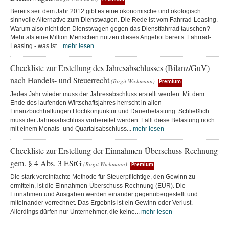
Bereits seit dem Jahr 2012 gibt es eine ökonomische und ökologisch
sinnvolle Alternative zum Dienstwagen. Die Rede ist vom Fahrrad-Leasing.
Warum also nicht den Dienstwagen gegen das Dienstfahrrad tauschen?
Mehr als eine Million Menschen nutzen dieses Angebot bereits. Fahrrad-
Leasing - was ist...
mehr lesen
Checkliste zur Erstellung des Jahresabschlusses (Bilanz/GuV)
nach Handels- und Steuerrecht
(Birgit Wichmann)
Premium
Jedes Jahr wieder muss der Jahresabschluss erstellt werden. Mit dem
Ende des laufenden Wirtschaftsjahres herrscht in allen
Finanzbuchhaltungen Hochkonjunktur und Dauerbelastung. Schließlich
muss der Jahresabschluss vorbereitet werden. Fällt diese Belastung noch
mit einem Monats- und Quartalsabschluss...
mehr lesen
Checkliste zur Erstellung der Einnahmen-Überschuss-Rechnung
gem. § 4 Abs. 3 EStG
(Birgit Wichmann)
Premium
Die stark vereinfachte Methode für Steuerpflichtige, den Gewinn zu
ermitteln, ist die Einnahmen-Überschuss-Rechnung (EÜR). Die
Einnahmen und Ausgaben werden einander gegenübergestellt und
miteinander verrechnet. Das Ergebnis ist ein Gewinn oder Verlust.
Allerdings dürfen nur Unternehmer, die keine...
mehr lesen