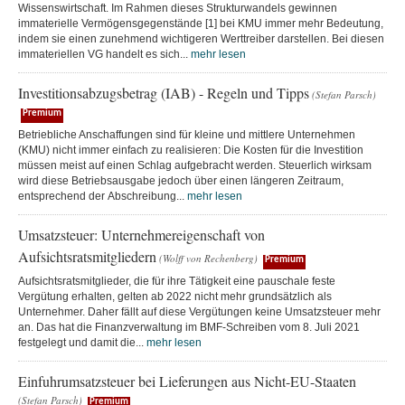
Wissenswirtschaft. Im Rahmen dieses Strukturwandels gewinnen
immaterielle Vermögensgegenstände [1] bei KMU immer mehr Bedeutung,
indem sie einen zunehmend wichtigeren Werttreiber darstellen. Bei diesen
immateriellen VG handelt es sich...
mehr lesen
Investitionsabzugsbetrag (IAB) - Regeln und Tipps
(Stefan Parsch)
Premium
Betriebliche Anschaffungen sind für kleine und mittlere Unternehmen
(KMU) nicht immer einfach zu realisieren: Die Kosten für die Investition
müssen meist auf einen Schlag aufgebracht werden. Steuerlich wirksam
wird diese Betriebsausgabe jedoch über einen längeren Zeitraum,
entsprechend der Abschreibung...
mehr lesen
Umsatzsteuer: Unternehmereigenschaft von
Aufsichtsratsmitgliedern
(Wolff von Rechenberg)
Premium
Aufsichtsratsmitglieder, die für ihre Tätigkeit eine pauschale feste
Vergütung erhalten, gelten ab 2022 nicht mehr grundsätzlich als
Unternehmer. Daher fällt auf diese Vergütungen keine Umsatzsteuer mehr
an. Das hat die Finanzverwaltung im BMF-Schreiben vom 8. Juli 2021
festgelegt und damit die...
mehr lesen
Einfuhrumsatzsteuer bei Lieferungen aus Nicht-EU-Staaten
(Stefan Parsch)
Premium