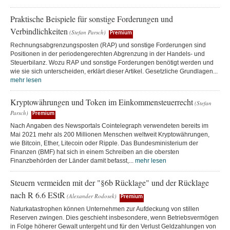
Praktische Beispiele für sonstige Forderungen und
Verbindlichkeiten
(Stefan Parsch)
Premium
Rechnungsabgrenzungsposten (RAP) und sonstige Forderungen sind
Positionen in der periodengerechten Abgrenzung in der Handels- und
Steuerbilanz. Wozu RAP und sonstige Forderungen benötigt werden und
wie sie sich unterscheiden, erklärt dieser Artikel. Gesetzliche Grundlagen...
mehr lesen
Kryptowährungen und Token im Einkommensteuerrecht
(Stefan
Parsch)
Premium
Nach Angaben des Newsportals Cointelegraph verwendeten bereits im
Mai 2021 mehr als 200 Millionen Menschen weltweit Kryptowährungen,
wie Bitcoin, Ether, Litecoin oder Ripple. Das Bundesministerium der
Finanzen (BMF) hat sich in einem Schreiben an die obersten
Finanzbehörden der Länder damit befasst,...
mehr lesen
Steuern vermeiden mit der "§6b Rücklage" und der Rücklage
nach R 6.6 EStR
(Alexander Rodosek)
Premium
Naturkatastrophen können Unternehmen zur Aufdeckung von stillen
Reserven zwingen. Dies geschieht insbesondere, wenn Betriebsvermögen
in Folge höherer Gewalt untergeht und für den Verlust Geldzahlungen von