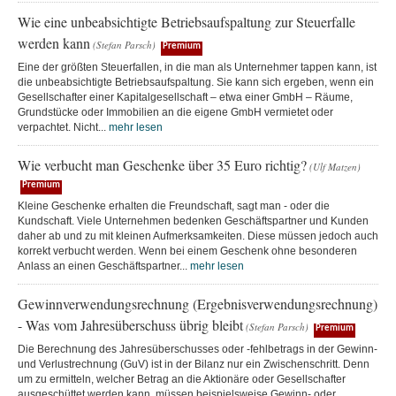
Wie eine unbeabsichtigte Betriebsaufspaltung zur Steuerfalle
werden kann
(Stefan Parsch)
Premium
Eine der größten Steuerfallen, in die man als Unternehmer tappen kann, ist
die unbeabsichtigte Betriebsaufspaltung. Sie kann sich ergeben, wenn ein
Gesellschafter einer Kapitalgesellschaft – etwa einer GmbH – Räume,
Grundstücke oder Immobilien an die eigene GmbH vermietet oder
verpachtet. Nicht...
mehr lesen
Wie verbucht man Geschenke über 35 Euro richtig?
(Ulf Matzen)
Premium
Kleine Geschenke erhalten die Freundschaft, sagt man - oder die
Kundschaft. Viele Unternehmen bedenken Geschäftspartner und Kunden
daher ab und zu mit kleinen Aufmerksamkeiten. Diese müssen jedoch auch
korrekt verbucht werden. Wenn bei einem Geschenk ohne besonderen
Anlass an einen Geschäftspartner...
mehr lesen
Gewinnverwendungsrechnung (Ergebnisverwendungsrechnung)
- Was vom Jahresüberschuss übrig bleibt
(Stefan Parsch)
Premium
Die Berechnung des Jahresüberschusses oder -fehlbetrags in der Gewinn-
und Verlustrechnung (GuV) ist in der Bilanz nur ein Zwischenschritt. Denn
um zu ermitteln, welcher Betrag an die Aktionäre oder Gesellschafter
ausgeschüttet werden kann, müssen beispielsweise Gewinn- oder