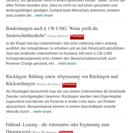
Deutsch „ein gesunder Geist in einem gesunden Körper“ lautet. Schon die
alten Römer wussten also, dass es nicht nur auf einen gesunden und
leistungsfähigen geistigen Zustand beim Menschen ankommt, sondern
dass zudem die...
mehr lesen
Bauleistungen nach § 13b UStG: Wann greift die
Steuerschuldumkehr?
(Stefan Parsch)
Premium
In der Regel hat das Unternehmen, das eine Lieferung oder Leistung
ausführt, die Umsatzsteuer zu erheben und an das Finanzamt abzuführen.
Sitzt das leistende Unternehmen im Ausland, tritt nach § 13b UStG
(Umsatzsteuergesetz) eine Umkehr der Steuerschuldnerschaft, auch
Reverse Charge genannt, ein:...
mehr lesen
Rücklagen: Bildung sowie Abgrenzung von Rücklagen und
Rückstellungen
(Jörgen Erichsen)
Premium
Als Rücklagen bezeichnet man die von einem Unternehmen für bestimmte
Zwecke zurückgelegten Gewinne. Rücklagen werden dem Eigenkapital
zugeordnet und dienen als Reserve in erster Linie dazu, um Risiken
abzusichern. Beispielsweise können in einem Geschäftsjahr erzielte
Verluste durch ...
mehr lesen
Fahrrad- Leasing - die Alternative oder Ergänzung zum
Dienstwagen
(Birgit Wichmann)
Premium