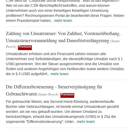
CSR steht für "Corporate Social Responsibility". Was ist das eigentlich?
Wer ist von der CSR-Berichtspflicht betroffen, und warum können
Unternehmen auch von einer freiwilligen freiwilligen Umsetzung
profitieren? Rechnungswesen-Portal.de beantwortet diese Fragen. Neben
einem Praxisbeispiel haben...
mehr lesen
Zahlung von Umsatzsteuer: Von Zahllast, Vorsteuerüberhang,
Umsatzsteuervoranmeldung und Dauerfristverlängerung
(Stefan
Parsch)
Premium
Umsatzsteuer erheben und ans Finanzamt zahlen müssen alle
Unternehmer und Selbstständigen, die steuerpflichtige Umsätze nach § 1
UStG generieren. Von der Steuer ausgenommen sind die Umsätze von
Ärzten und anderen Angehörigen von Heilberufen sowie weitere Umsätze,
die in § 4 UStG aufgeführt...
mehr lesen
Die Differenzbesteuerung - Steuervergünstigung für
Gebrauchtwaren
(Stefan Parsch)
Premium
Für gebrauchte Waren, wie Second-Hand-Kleidung, weiterverkaufte
Bücher oder Gebrauchtwagen, ist bereits einmal Umsatzsteuer gezahlt
worden: als sie neu gekauft wurden. Um diesen Umstand zu
berücksichtigen, erlaubt das Umsatzsteuergesetz (UStG) in § 25a die
sogenannte "Differenzbesteuerung": Unter...
mehr lesen