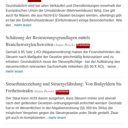
Grundsätzlich wird bei allen Verkäufen und Dienstleistungen innerhalb der
Europäischen Union die Umsatzsteuer (Mehrwertsteuer) fällig. Das gilt
auch für Waren, die aus Nicht-EU-Staaten bezogen werden, allerdings gibt
es bei der Einfuhrumsatzsteuer (Einfuhrsteuer) einige Besonderheiten. War
der...
mehr lesen
Schätzung der Besteuerungsgrundlagen mittels
Branchenvergleichswerten
(Stefan Parsch)
Premium
Gemäß § 85 Satz 1 AO (Abgabenordnung) haben die Finanzbehörden die
Steuern nach Maßgabe der Gesetze gleichmäßig festzusetzen und zu
erheben. Grundsätzlich muss der Steuerpflichtige - bei der Aufklärung des
steuerrechtlich relevanten Sachverhalts mitwirken (§§ 90 ff. AO), - seine...
mehr lesen
Steuerhinterziehung und Steuergefährdung: Von Bußgeldern bis
Freiheitsstrafen
(Stefan Parsch)
Premium
Der Staat kann nicht davon ausgehen, dass Steuern immer und überall
nach den geltenden Gesetzen ordnungsgemäß entrichtet werden. Deshalb
hat er im Wesentlichen in der Abgabenordnung (§§ 369 bis 384a) die
möglichen Vergehen gegen die Steuergesetze unter Strafe gestellt. Zwar
gilt auch im komplizierten...
mehr lesen