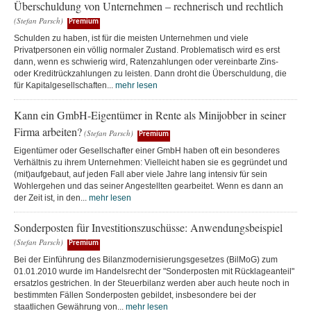
Überschuldung von Unternehmen – rechnerisch und rechtlich
(Stefan Parsch)
Premium
Schulden zu haben, ist für die meisten Unternehmen und viele
Privatpersonen ein völlig normaler Zustand. Problematisch wird es erst
dann, wenn es schwierig wird, Ratenzahlungen oder vereinbarte Zins-
oder Kreditrückzahlungen zu leisten. Dann droht die Überschuldung, die
für Kapitalgesellschaften...
mehr lesen
Kann ein GmbH-Eigentümer in Rente als Minijobber in seiner
Firma arbeiten?
(Stefan Parsch)
Premium
Eigentümer oder Gesellschafter einer GmbH haben oft ein besonderes
Verhältnis zu ihrem Unternehmen: Vielleicht haben sie es gegründet und
(mit)aufgebaut, auf jeden Fall aber viele Jahre lang intensiv für sein
Wohlergehen und das seiner Angestellten gearbeitet. Wenn es dann an
der Zeit ist, in den...
mehr lesen
Sonderposten für Investitionszuschüsse: Anwendungsbeispiel
(Stefan Parsch)
Premium
Bei der Einführung des Bilanzmodernisierungsgesetzes (BilMoG) zum
01.01.2010 wurde im Handelsrecht der "Sonderposten mit Rücklageanteil"
ersatzlos gestrichen. In der Steuerbilanz werden aber auch heute noch in
bestimmten Fällen Sonderposten gebildet, insbesondere bei der
staatlichen Gewährung von...
mehr lesen