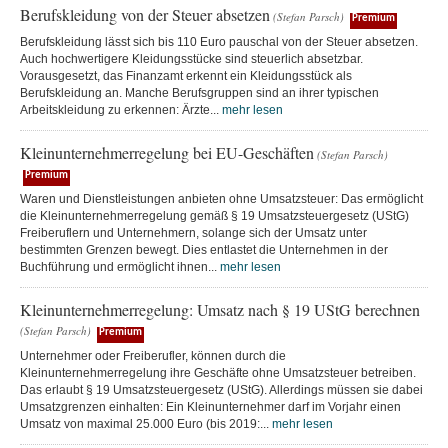
Berufskleidung von der Steuer absetzen
(Stefan Parsch)
Premium
Berufskleidung lässt sich bis 110 Euro pauschal von der Steuer absetzen.
Auch hochwertigere Kleidungsstücke sind steuerlich absetzbar.
Vorausgesetzt, das Finanzamt erkennt ein Kleidungsstück als
Berufskleidung an. Manche Berufsgruppen sind an ihrer typischen
Arbeitskleidung zu erkennen: Ärzte...
mehr lesen
Kleinunternehmerregelung bei EU-Geschäften
(Stefan Parsch)
Premium
Waren und Dienstleistungen anbieten ohne Umsatzsteuer: Das ermöglicht
die Kleinunternehmerregelung gemäß § 19 Umsatzsteuergesetz (UStG)
Freiberuflern und Unternehmern, solange sich der Umsatz unter
bestimmten Grenzen bewegt. Dies entlastet die Unternehmen in der
Buchführung und ermöglicht ihnen...
mehr lesen
Kleinunternehmerregelung: Umsatz nach § 19 UStG berechnen
(Stefan Parsch)
Premium
Unternehmer oder Freiberufler, können durch die
Kleinunternehmerregelung ihre Geschäfte ohne Umsatzsteuer betreiben.
Das erlaubt § 19 Umsatzsteuergesetz (UStG). Allerdings müssen sie dabei
Umsatzgrenzen einhalten: Ein Kleinunternehmer darf im Vorjahr einen
Umsatz von maximal 25.000 Euro (bis 2019:...
mehr lesen