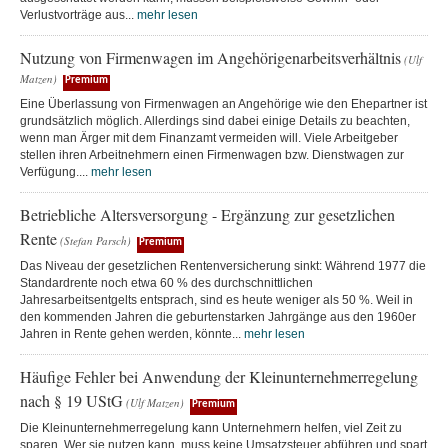
Verlustvorträge aus...
mehr lesen
Nutzung von Firmenwagen im Angehörigenarbeitsverhältnis
(Ulf
Matzen)
Premium
Eine Überlassung von Firmenwagen an Angehörige wie den Ehepartner ist
grundsätzlich möglich. Allerdings sind dabei einige Details zu beachten,
wenn man Ärger mit dem Finanzamt vermeiden will. Viele Arbeitgeber
stellen ihren Arbeitnehmern einen Firmenwagen bzw. Dienstwagen zur
Verfügung....
mehr lesen
Betriebliche Altersversorgung - Ergänzung zur gesetzlichen
Rente
(Stefan Parsch)
Premium
Das Niveau der gesetzlichen Rentenversicherung sinkt: Während 1977 die
Standardrente noch etwa 60 % des durchschnittlichen
Jahresarbeitsentgelts entsprach, sind es heute weniger als 50 %. Weil in
den kommenden Jahren die geburtenstarken Jahrgänge aus den 1960er
Jahren in Rente gehen werden, könnte...
mehr lesen
Häufige Fehler bei Anwendung der Kleinunternehmerregelung
nach § 19 UStG
(Ulf Matzen)
Premium
Die Kleinunternehmerregelung kann Unternehmern helfen, viel Zeit zu
sparen. Wer sie nutzen kann, muss keine Umsatzsteuer abführen und spart