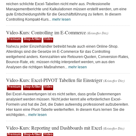
reichen schlichte Excel-Tabellen nicht mehr aus. Professionelle
Managementberichte und Kalkulationen müssen erstellt werden, um eine
gute Entscheidungshilfe für die Geschäftsführung zu liefern. In diesem
Controlling Kompakt-Kurs...
mehr lesen
Video-Kurs: Controlling im E-Commerce
(Kristoffer Ditz)
Premium
Shop-Artikel
Video
Nahezu jeder Einzelhändler betreibt heute auch einen Online-Shop.
Allerdings sind die Gesetze im E-Commerce für das Controlling
weitgehend anders. Kennzahlen wie Retouren-Quoten, Conversion-Rates,
Bounce-Rate, etc. müssen richtig interpretiert werden, um aus den
Analysen die richtigen Maßnahmen...
mehr lesen
Video-Kurs: Excel-PIVOT Tabellen für Einsteiger
(Kristoffer Ditz)
Premium
Shop-Artikel
Video
Bei Excel-Auswertungen ist es nicht selten, dass große Datenmengen
analysiert werden müssen. Nicht jeder kennt alle erforderlichen Excel-
Formeln und hat die Zeit, die Daten aufwendig professionell aufzubereiten.
Hier kann eine Pivot-Tabelle weiterhelfen. In diesem Kurs lernen Sie die
wichtigsten...
mehr lesen
Video-Kurs: Reporting und Dashboards mit Excel
(Kristoffer Ditz)
Premium
Shop-Artikel
Video