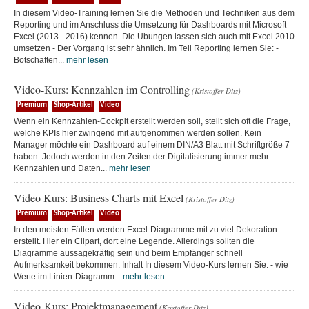
In diesem Video-Training lernen Sie die Methoden und Techniken aus dem
Reporting und im Anschluss die Umsetzung für Dashboards mit Microsoft
Excel (2013 - 2016) kennen. Die Übungen lassen sich auch mit Excel 2010
umsetzen - Der Vorgang ist sehr ähnlich. Im Teil Reporting lernen Sie: -
Botschaften...
mehr lesen
Video-Kurs: Kennzahlen im Controlling
(Kristoffer Ditz)
Premium
Shop-Artikel
Video
Wenn ein Kennzahlen-Cockpit erstellt werden soll, stellt sich oft die Frage,
welche KPIs hier zwingend mit aufgenommen werden sollen. Kein
Manager möchte ein Dashboard auf einem DIN/A3 Blatt mit Schriftgröße 7
haben. Jedoch werden in den Zeiten der Digitalisierung immer mehr
Kennzahlen und Daten...
mehr lesen
Video Kurs: Business Charts mit Excel
(Kristoffer Ditz)
Premium
Shop-Artikel
Video
In den meisten Fällen werden Excel-Diagramme mit zu viel Dekoration
erstellt. Hier ein Clipart, dort eine Legende. Allerdings sollten die
Diagramme aussagekräftig sein und beim Empfänger schnell
Aufmerksamkeit bekommen. Inhalt In diesem Video-Kurs lernen Sie: - wie
Werte im Linien-Diagramm...
mehr lesen
Video-Kurs: Projektmanagement
(Kristoffer Ditz)