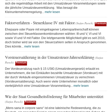
sich die regelmäßige Arbeit mit den Umsatzsteuer-Voranmeldungen sowie
die jährliche Umsatzsteuererklärung. Was besagt die
Kleinunternehmerregelung...
mehr lesen
Faktorverfahren - Steuerklasse IV mit Faktor
(Stefan Parsch)
Premium
Ehepaare oder Paare mit eingetragener Lebenspartnerschaft können
zwischen drei Steuerklassenkombinationen wählen: III und V, VI und VI
sowie VI und VI mit Faktor. Die letztgenannte Möglichkeit gibt es seit 2010,
doch bisher wird sie von den Steuerzahlern selten in Anspruch genommen.
Dies könnte...
mehr lesen
Vorsteuersaldierung in der Umsatzsteuer-Jahreserklärung
(Stefan
Parsch)
Premium
Der Vorsteuerabzug nach § 15 UStG (Umsatzsteuergesetz) erlaubt es
Unternehmern, die bei Einkäufen bezahlte Umsatzsteuer (Vorsteuer) mit
der durch Verkäufe eingenommenen Umsatzsteuer zu verrechnen
(Vorsteuersaldierung). Auch wenn viele Unternehmer monatlich oder
vierteljährlich eine Umsatzsteuer-Voranmeldung...
mehr lesen
Wie der Staat Gesundheitsförderung für Mitarbeiter unterstützt
(Stefan Parsch)
Premium
„Mens sana in corpore sano“ ist eine lateinische Redewendung, die zu