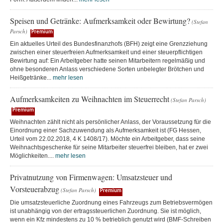
Speisen und Getränke: Aufmerksamkeit oder Bewirtung?
(Stefan
Parsch)
Premium
Ein aktuelles Urteil des Bundesfinanzhofs (BFH) zeigt eine Grenzziehung
zwischen einer steuerfreien Aufmerksamkeit und einer steuerpflichtigen
Bewirtung auf: Ein Arbeitgeber hatte seinen Mitarbeitern regelmäßig und
ohne besonderen Anlass verschiedene Sorten unbelegter Brötchen und
Heißgetränke...
mehr lesen
Aufmerksamkeiten zu Weihnachten im Steuerrecht
(Stefan Parsch)
Premium
Weihnachten zählt nicht als persönlicher Anlass, der Voraussetzung für die
Einordnung einer Sachzuwendung als Aufmerksamkeit ist (FG Hessen,
Urteil vom 22.02.2018, 4 K 1408/17). Möchte ein Arbeitgeber, dass seine
Weihnachtsgeschenke für seine Mitarbeiter steuerfrei bleiben, hat er zwei
Möglichkeiten....
mehr lesen
Privatnutzung von Firmenwagen: Umsatzsteuer und
Vorsteuerabzug
(Stefan Parsch)
Premium
Die umsatzsteuerliche Zuordnung eines Fahrzeugs zum Betriebsvermögen
ist unabhängig von der ertragssteuerlichen Zuordnung. Sie ist möglich,
wenn ein Kfz mindestens zu 10 % betrieblich genutzt wird (BMF-Schreiben