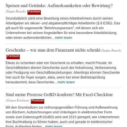
Speisen und Getränke: Aufmerksamkeiten oder Bewirtung?
(Stefan Parsch)
Premium
Grundsätzlich zählt eine Bewirtung eines Arbeitnehmers durch seinen
Arbeitgeber als steuer- und abgabenpflichtiger Arbeitslohn (§ 8 EStG). Das
gilt auch für sogenannte "Belohnungsessen", mit denen sich ein
Unternehmer bei seinen Angestellten für eine besondere Arbeitsleistung
oder einen außerordentlichen...
mehr lesen
Geschenke – wie man dem Finanzamt nichts schenkt
(Stefan Parsch)
Premium
Etwas zu schenken oder ein Geschenk zu erhalten, macht Freude. Im
Geschäftsleben dienen Geschenke auch der Anbahnung, Verbesserung
oder Festigung von Geschäftsbeziehungen. Allerdings können Geschenke
hier auch für Ärger sorgen, etwa, wenn bei einer Betriebsprüfung
herauskommt, dass Geschenke...
mehr lesen
Sind meine Prozesse GoBD-konform? Mit Excel-Checkliste
(Jörgen Erichsen)
Premium
Mit den Grundsätzen zur ordnungsgemäßen Führung und Aufbewahrung
von Büchern, Aufzeichnungen und Unterlagen in elektronischer Form
sowie zum Datenzugriff (GoBD) wird seit 2015 geregelt, wie Unternehmen
ihre Buchhaltung zu führen haben, auch und gerade in elektronischer
Form. Außerdem finden...
mehr lesen