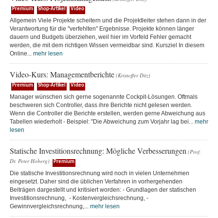
Premium
Shop-Artikel
Video
Allgemein Viele Projekte scheitern und die Projektleiter stehen dann in der
Verantwortung für die "verfehlten" Ergebnisse. Projekte können länger
dauern und Budgets überziehen, weil hier im Vorfeld Fehler gemacht
werden, die mit dem richtigen Wissen vermeidbar sind. Kursziel In diesem
Online...
mehr lesen
Video-Kurs: Managementberichte
(Kristoffer Ditz)
Premium
Shop-Artikel
Video
Manager wünschen sich gerne sogenannte Cockpit-Lösungen. Oftmals
beschweren sich Controller, dass ihre Berichte nicht gelesen werden.
Wenn die Controller die Berichte erstellen, werden gerne Abweichung aus
Tabellen wiederholt - Beispiel: "Die Abweichung zum Vorjahr lag bei...
mehr
lesen
Statische Investitionsrechnung: Mögliche Verbesserungen
(Prof.
Dr. Peter Hoberg)
Premium
Die statische Investitionsrechnung wird noch in vielen Unternehmen
eingesetzt. Daher sind die üblichen Verfahren in vorhergehenden
Beiträgen dargestellt und kritisiert worden: - Grundlagen der statischen
Investitionsrechnung, - Kostenvergleichsrechnung, -
Gewinnvergleichsrechnung,...
mehr lesen