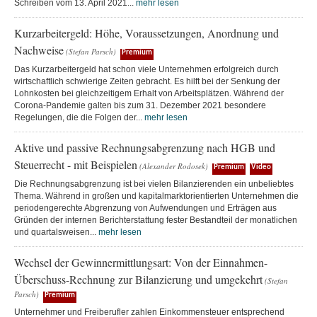
Schreiben vom 13. April 2021...
mehr lesen
Kurzarbeitergeld: Höhe, Voraussetzungen, Anordnung und
Nachweise
(Stefan Parsch)
Premium
Das Kurzarbeitergeld hat schon viele Unternehmen erfolgreich durch
wirtschaftlich schwierige Zeiten gebracht. Es hilft bei der Senkung der
Lohnkosten bei gleichzeitigem Erhalt von Arbeitsplätzen. Während der
Corona-Pandemie galten bis zum 31. Dezember 2021 besondere
Regelungen, die die Folgen der...
mehr lesen
Aktive und passive Rechnungsabgrenzung nach HGB und
Steuerrecht - mit Beispielen
(Alexander Rodosek)
Premium
Video
Die Rechnungsabgrenzung ist bei vielen Bilanzierenden ein unbeliebtes
Thema. Während in großen und kapitalmarktorientierten Unternehmen die
periodengerechte Abgrenzung von Aufwendungen und Erträgen aus
Gründen der internen Berichterstattung fester Bestandteil der monatlichen
und quartalsweisen...
mehr lesen
Wechsel der Gewinnermittlungsart: Von der Einnahmen-
Überschuss-Rechnung zur Bilanzierung und umgekehrt
(Stefan
Parsch)
Premium
Unternehmer und Freiberufler zahlen Einkommensteuer entsprechend