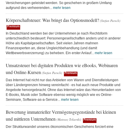
Versicherungen geleistet werden. So geschehen in großem Umfang
aufgrund des verheerenden...
mehr lesen
Körperschaftsteuer: Was bringt das Optionsmodell?
(Stefan Parsch)
Premium
In Deutschland werden bei der Unternehmen je nach Rechtsform
unterschiedlich besteuert: Personengesellschaften anders und in anderer
Höhe als Kapitalgesellschaften. Seit vielen Jahren mahnen
Finanzexperten an, diese Ungleichbehandlung (und damit
Wettbewerbsverzerrung) zu beheben. Ein erster Anlauf...
mehr lesen
Umsatzsteuer bei digitalen Produkten wie eBooks, Webinaren
und Online-Kursen
(Stefan Parsch)
Premium
Das Internet hat nicht nur das Anbieten von Waren und Dienstleistungen
über Ländergrenzen hinweg vereinfacht - es hat auch neue Produkte und
Angebote hervorgebracht. Ohne das Internet wäre das Herunterladen von
E-Books, Musik oder Software ebenso wenig möglich wie es Online-
Seminare, Software-as-a-Service...
mehr lesen
Bewertung immaterieller Vermögensgegenstände bei kleinen
und mittleren Unternehmen
(Mateusz Tokarski)
Premium
Der Strukturwandel unseres ökonomischen Geschehens forciert eine