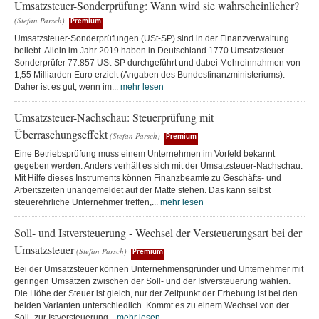
Umsatzsteuer-Sonderprüfung: Wann wird sie wahrscheinlicher?
(Stefan Parsch)
Premium
Umsatzsteuer-Sonderprüfungen (USt-SP) sind in der Finanzverwaltung
beliebt. Allein im Jahr 2019 haben in Deutschland 1770 Umsatzsteuer-
Sonderprüfer 77.857 USt-SP durchgeführt und dabei Mehreinnahmen von
1,55 Milliarden Euro erzielt (Angaben des Bundesfinanzministeriums).
Daher ist es gut, wenn im...
mehr lesen
Umsatzsteuer-Nachschau: Steuerprüfung mit
Überraschungseffekt
(Stefan Parsch)
Premium
Eine Betriebsprüfung muss einem Unternehmen im Vorfeld bekannt
gegeben werden. Anders verhält es sich mit der Umsatzsteuer-Nachschau:
Mit Hilfe dieses Instruments können Finanzbeamte zu Geschäfts- und
Arbeitszeiten unangemeldet auf der Matte stehen. Das kann selbst
steuerehrliche Unternehmer treffen,...
mehr lesen
Soll- und Istversteuerung - Wechsel der Versteuerungsart bei der
Umsatzsteuer
(Stefan Parsch)
Premium
Bei der Umsatzsteuer können Unternehmensgründer und Unternehmer mit
geringen Umsätzen zwischen der Soll- und der Istversteuerung wählen.
Die Höhe der Steuer ist gleich, nur der Zeitpunkt der Erhebung ist bei den
beiden Varianten unterschiedlich. Kommt es zu einem Wechsel von der
Soll- zur Istversteuerung...
mehr lesen