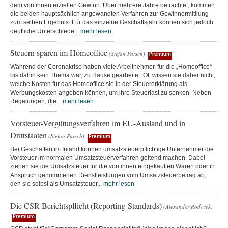
dem von ihnen erzielten Gewinn. Über mehrere Jahre betrachtet, kommen
die beiden hauptsächlich angewandten Verfahren zur Gewinnermittlung
zum selben Ergebnis. Für das einzelne Geschäftsjahr können sich jedoch
deutliche Unterschiede...
mehr lesen
Steuern sparen im Homeoffice
(Stefan Parsch)
Premium
Während der Coronakrise haben viele Arbeitnehmer, für die „Homeoffice“
bis dahin kein Thema war, zu Hause gearbeitet. Oft wissen sie daher nicht,
welche Kosten für das Homeoffice sie in der Steuererklärung als
Werbungskosten angeben können, um ihre Steuerlast zu senken. Neben
Regelungen, die...
mehr lesen
Vorsteuer-Vergütungsverfahren im EU-Ausland und in
Drittstaaten
(Stefan Parsch)
Premium
Bei Geschäften im Inland können umsatzsteuerpflichtige Unternehmer die
Vorsteuer im normalen Umsatzsteuerverfahren geltend machen. Dabei
ziehen sie die Umsatzsteuer für die von ihnen eingekauften Waren oder in
Anspruch genommenen Dienstleistungen vom Umsatzsteuerbetrag ab,
den sie selbst als Umsatzsteuer...
mehr lesen
Die CSR-Berichtspflicht (Reporting-Standards)
(Alexander Rodosek)
Premium