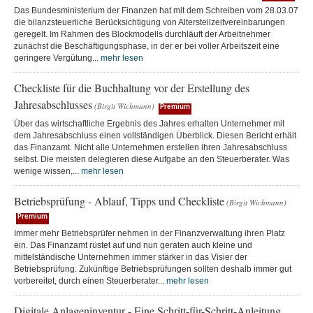
Das Bundesministerium der Finanzen hat mit dem Schreiben vom 28.03.07
die bilanzsteuerliche Berücksichtigung von Altersteilzeitvereinbarungen
geregelt. Im Rahmen des Blockmodells durchläuft der Arbeitnehmer
zunächst die Beschäftigungsphase, in der er bei voller Arbeitszeit eine
geringere Vergütung...
mehr lesen
Checkliste für die Buchhaltung vor der Erstellung des
Jahresabschlusses
(Birgit Wichmann)
Premium
Über das wirtschaftliche Ergebnis des Jahres erhalten Unternehmer mit
dem Jahresabschluss einen vollständigen Überblick. Diesen Bericht erhält
das Finanzamt. Nicht alle Unternehmen erstellen ihren Jahresabschluss
selbst. Die meisten delegieren diese Aufgabe an den Steuerberater. Was
wenige wissen,...
mehr lesen
Betriebsprüfung - Ablauf, Tipps und Checkliste
(Birgit Wichmann)
Premium
Immer mehr Betriebsprüfer nehmen in der Finanzverwaltung ihren Platz
ein. Das Finanzamt rüstet auf und nun geraten auch kleine und
mittelständische Unternehmen immer stärker in das Visier der
Betriebsprüfung. Zukünftige Betriebsprüfungen sollten deshalb immer gut
vorbereitet, durch einen Steuerberater...
mehr lesen
Digitale Anlageninventur - Eine Schritt-für-Schritt-Anleitung