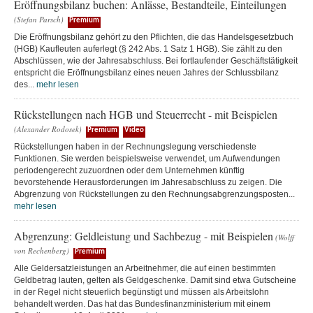
Eröffnungsbilanz buchen: Anlässe, Bestandteile, Einteilungen
(Stefan Parsch)
Premium
Die Eröffnungsbilanz gehört zu den Pflichten, die das Handelsgesetzbuch
(HGB) Kaufleuten auferlegt (§ 242 Abs. 1 Satz 1 HGB). Sie zählt zu den
Abschlüssen, wie der Jahresabschluss. Bei fortlaufender Geschäftstätigkeit
entspricht die Eröffnungsbilanz eines neuen Jahres der Schlussbilanz
des...
mehr lesen
Rückstellungen nach HGB und Steuerrecht - mit Beispielen
(Alexander Rodosek)
Premium
Video
Rückstellungen haben in der Rechnungslegung verschiedenste
Funktionen. Sie werden beispielsweise verwendet, um Aufwendungen
periodengerecht zuzuordnen oder dem Unternehmen künftig
bevorstehende Herausforderungen im Jahresabschluss zu zeigen. Die
Abgrenzung von Rückstellungen zu den Rechnungsabgrenzungsposten...
mehr lesen
Abgrenzung: Geldleistung und Sachbezug - mit Beispielen
(Wolff
von Rechenberg)
Premium
Alle Geldersatzleistungen an Arbeitnehmer, die auf einen bestimmten
Geldbetrag lauten, gelten als Geldgeschenke. Damit sind etwa Gutscheine
in der Regel nicht steuerlich begünstigt und müssen als Arbeitslohn
behandelt werden. Das hat das Bundesfinanzministerium mit einem