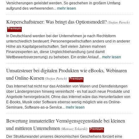
Versicherungen geleistet werden. So geschehen in großem Umfang
aufgrund des verheerenden...
mehr lesen
Körperschaftsteuer: Was bringt das Optionsmodell?
(Stefan Parsch)
Premium
In Deutschland werden bei der Unternehmen je nach Rechtsform
unterschiedlich besteuert: Personengesellschaften anders und in anderer
Höhe als Kapitalgesellschaften. Seit vielen Jahren mahnen
Finanzexperten an, diese Ungleichbehandlung (und damit
Wettbewerbsverzerrung) zu beheben. Ein erster Anlauf...
mehr lesen
Umsatzsteuer bei digitalen Produkten wie eBooks, Webinaren
und Online-Kursen
(Stefan Parsch)
Premium
Das Internet hat nicht nur das Anbieten von Waren und Dienstleistungen
über Ländergrenzen hinweg vereinfacht - es hat auch neue Produkte und
Angebote hervorgebracht. Ohne das Internet wäre das Herunterladen von
E-Books, Musik oder Software ebenso wenig möglich wie es Online-
Seminare, Software-as-a-Service...
mehr lesen
Bewertung immaterieller Vermögensgegenstände bei kleinen
und mittleren Unternehmen
(Mateusz Tokarski)
Premium
Der Strukturwandel unseres ökonomischen Geschehens forciert eine