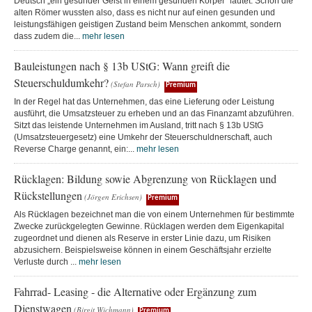
Deutsch „ein gesunder Geist in einem gesunden Körper“ lautet. Schon die
alten Römer wussten also, dass es nicht nur auf einen gesunden und
leistungsfähigen geistigen Zustand beim Menschen ankommt, sondern
dass zudem die...
mehr lesen
Bauleistungen nach § 13b UStG: Wann greift die
Steuerschuldumkehr?
(Stefan Parsch)
Premium
In der Regel hat das Unternehmen, das eine Lieferung oder Leistung
ausführt, die Umsatzsteuer zu erheben und an das Finanzamt abzuführen.
Sitzt das leistende Unternehmen im Ausland, tritt nach § 13b UStG
(Umsatzsteuergesetz) eine Umkehr der Steuerschuldnerschaft, auch
Reverse Charge genannt, ein:...
mehr lesen
Rücklagen: Bildung sowie Abgrenzung von Rücklagen und
Rückstellungen
(Jörgen Erichsen)
Premium
Als Rücklagen bezeichnet man die von einem Unternehmen für bestimmte
Zwecke zurückgelegten Gewinne. Rücklagen werden dem Eigenkapital
zugeordnet und dienen als Reserve in erster Linie dazu, um Risiken
abzusichern. Beispielsweise können in einem Geschäftsjahr erzielte
Verluste durch ...
mehr lesen
Fahrrad- Leasing - die Alternative oder Ergänzung zum
Dienstwagen
(Birgit Wichmann)
Premium