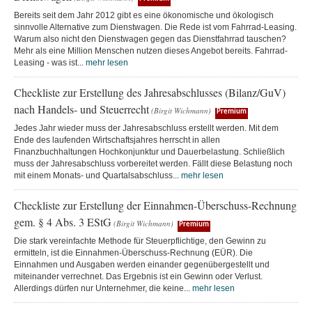
Bereits seit dem Jahr 2012 gibt es eine ökonomische und ökologisch
sinnvolle Alternative zum Dienstwagen. Die Rede ist vom Fahrrad-Leasing.
Warum also nicht den Dienstwagen gegen das Dienstfahrrad tauschen?
Mehr als eine Million Menschen nutzen dieses Angebot bereits. Fahrrad-
Leasing - was ist...
mehr lesen
Checkliste zur Erstellung des Jahresabschlusses (Bilanz/GuV)
nach Handels- und Steuerrecht
(Birgit Wichmann)
Premium
Jedes Jahr wieder muss der Jahresabschluss erstellt werden. Mit dem
Ende des laufenden Wirtschaftsjahres herrscht in allen
Finanzbuchhaltungen Hochkonjunktur und Dauerbelastung. Schließlich
muss der Jahresabschluss vorbereitet werden. Fällt diese Belastung noch
mit einem Monats- und Quartalsabschluss...
mehr lesen
Checkliste zur Erstellung der Einnahmen-Überschuss-Rechnung
gem. § 4 Abs. 3 EStG
(Birgit Wichmann)
Premium
Die stark vereinfachte Methode für Steuerpflichtige, den Gewinn zu
ermitteln, ist die Einnahmen-Überschuss-Rechnung (EÜR). Die
Einnahmen und Ausgaben werden einander gegenübergestellt und
miteinander verrechnet. Das Ergebnis ist ein Gewinn oder Verlust.
Allerdings dürfen nur Unternehmer, die keine...
mehr lesen