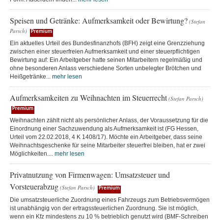
Speisen und Getränke: Aufmerksamkeit oder Bewirtung?
(Stefan
Parsch)
Premium
Ein aktuelles Urteil des Bundesfinanzhofs (BFH) zeigt eine Grenzziehung
zwischen einer steuerfreien Aufmerksamkeit und einer steuerpflichtigen
Bewirtung auf: Ein Arbeitgeber hatte seinen Mitarbeitern regelmäßig und
ohne besonderen Anlass verschiedene Sorten unbelegter Brötchen und
Heißgetränke...
mehr lesen
Aufmerksamkeiten zu Weihnachten im Steuerrecht
(Stefan Parsch)
Premium
Weihnachten zählt nicht als persönlicher Anlass, der Voraussetzung für die
Einordnung einer Sachzuwendung als Aufmerksamkeit ist (FG Hessen,
Urteil vom 22.02.2018, 4 K 1408/17). Möchte ein Arbeitgeber, dass seine
Weihnachtsgeschenke für seine Mitarbeiter steuerfrei bleiben, hat er zwei
Möglichkeiten....
mehr lesen
Privatnutzung von Firmenwagen: Umsatzsteuer und
Vorsteuerabzug
(Stefan Parsch)
Premium
Die umsatzsteuerliche Zuordnung eines Fahrzeugs zum Betriebsvermögen
ist unabhängig von der ertragssteuerlichen Zuordnung. Sie ist möglich,
wenn ein Kfz mindestens zu 10 % betrieblich genutzt wird (BMF-Schreiben