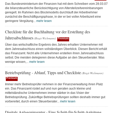
Das Bundesministerium der Finanzen hat mit dem Schreiben vom 28.03.07
die bilanzsteuerliche Berücksichtigung von Altersteilzeitvereinbarungen
geregelt. Im Rahmen des Blockmodells durchläuft der Arbeitnehmer
zunächst die Beschäftigungsphase, in der er bei voller Arbeitszeit eine
geringere Vergütung...
mehr lesen
Checkliste für die Buchhaltung vor der Erstellung des
Jahresabschlusses
(Birgit Wichmann)
Premium
Über das wirtschaftliche Ergebnis des Jahres erhalten Unternehmer mit
dem Jahresabschluss einen vollständigen Überblick. Diesen Bericht erhält
das Finanzamt. Nicht alle Unternehmen erstellen ihren Jahresabschluss
selbst. Die meisten delegieren diese Aufgabe an den Steuerberater. Was
wenige wissen,...
mehr lesen
Betriebsprüfung - Ablauf, Tipps und Checkliste
(Birgit Wichmann)
Premium
Immer mehr Betriebsprüfer nehmen in der Finanzverwaltung ihren Platz
ein. Das Finanzamt rüstet auf und nun geraten auch kleine und
mittelständische Unternehmen immer stärker in das Visier der
Betriebsprüfung. Zukünftige Betriebsprüfungen sollten deshalb immer gut
vorbereitet, durch einen Steuerberater...
mehr lesen
Digitale Anlageninventur - Eine Schritt-für-Schritt-Anleitung