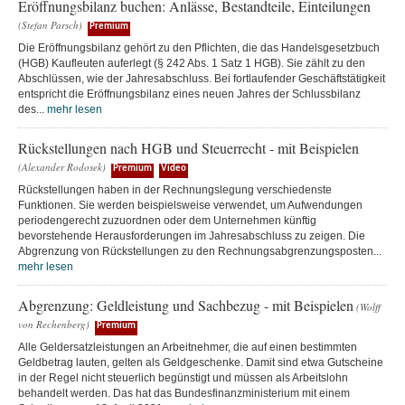
Eröffnungsbilanz buchen: Anlässe, Bestandteile, Einteilungen
(Stefan Parsch)
Premium
Die Eröffnungsbilanz gehört zu den Pflichten, die das Handelsgesetzbuch
(HGB) Kaufleuten auferlegt (§ 242 Abs. 1 Satz 1 HGB). Sie zählt zu den
Abschlüssen, wie der Jahresabschluss. Bei fortlaufender Geschäftstätigkeit
entspricht die Eröffnungsbilanz eines neuen Jahres der Schlussbilanz
des...
mehr lesen
Rückstellungen nach HGB und Steuerrecht - mit Beispielen
(Alexander Rodosek)
Premium
Video
Rückstellungen haben in der Rechnungslegung verschiedenste
Funktionen. Sie werden beispielsweise verwendet, um Aufwendungen
periodengerecht zuzuordnen oder dem Unternehmen künftig
bevorstehende Herausforderungen im Jahresabschluss zu zeigen. Die
Abgrenzung von Rückstellungen zu den Rechnungsabgrenzungsposten...
mehr lesen
Abgrenzung: Geldleistung und Sachbezug - mit Beispielen
(Wolff
von Rechenberg)
Premium
Alle Geldersatzleistungen an Arbeitnehmer, die auf einen bestimmten
Geldbetrag lauten, gelten als Geldgeschenke. Damit sind etwa Gutscheine
in der Regel nicht steuerlich begünstigt und müssen als Arbeitslohn
behandelt werden. Das hat das Bundesfinanzministerium mit einem