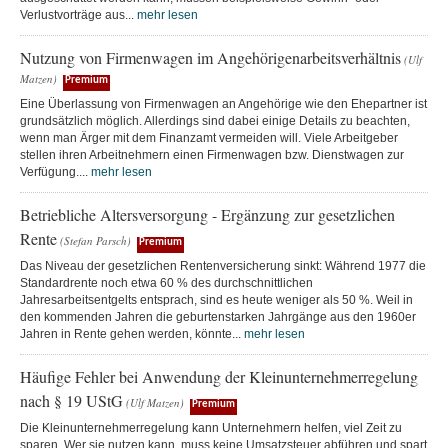
Verlustvorträge aus...
mehr lesen
Nutzung von Firmenwagen im Angehörigenarbeitsverhältnis
(Ulf
Matzen)
Premium
Eine Überlassung von Firmenwagen an Angehörige wie den Ehepartner ist
grundsätzlich möglich. Allerdings sind dabei einige Details zu beachten,
wenn man Ärger mit dem Finanzamt vermeiden will. Viele Arbeitgeber
stellen ihren Arbeitnehmern einen Firmenwagen bzw. Dienstwagen zur
Verfügung....
mehr lesen
Betriebliche Altersversorgung - Ergänzung zur gesetzlichen
Rente
(Stefan Parsch)
Premium
Das Niveau der gesetzlichen Rentenversicherung sinkt: Während 1977 die
Standardrente noch etwa 60 % des durchschnittlichen
Jahresarbeitsentgelts entsprach, sind es heute weniger als 50 %. Weil in
den kommenden Jahren die geburtenstarken Jahrgänge aus den 1960er
Jahren in Rente gehen werden, könnte...
mehr lesen
Häufige Fehler bei Anwendung der Kleinunternehmerregelung
nach § 19 UStG
(Ulf Matzen)
Premium
Die Kleinunternehmerregelung kann Unternehmern helfen, viel Zeit zu
sparen. Wer sie nutzen kann, muss keine Umsatzsteuer abführen und spart