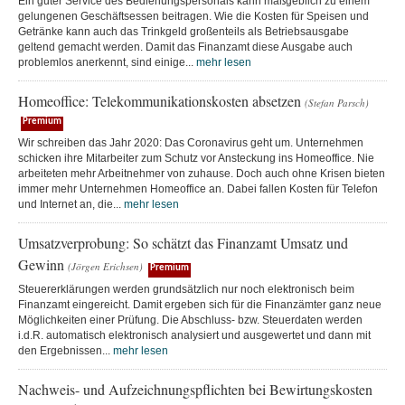
Ein guter Service des Bedienungspersonals kann maßgeblich zu einem
gelungenen Geschäftsessen beitragen. Wie die Kosten für Speisen und
Getränke kann auch das Trinkgeld großenteils als Betriebsausgabe
geltend gemacht werden. Damit das Finanzamt diese Ausgabe auch
problemlos anerkennt, sind einige...
mehr lesen
Homeoffice: Telekommunikationskosten absetzen
(Stefan Parsch)
Premium
Wir schreiben das Jahr 2020: Das Coronavirus geht um. Unternehmen
schicken ihre Mitarbeiter zum Schutz vor Ansteckung ins Homeoffice. Nie
arbeiteten mehr Arbeitnehmer von zuhause. Doch auch ohne Krisen bieten
immer mehr Unternehmen Homeoffice an. Dabei fallen Kosten für Telefon
und Internet an, die...
mehr lesen
Umsatzverprobung: So schätzt das Finanzamt Umsatz und
Gewinn
(Jörgen Erichsen)
Premium
Steuererklärungen werden grundsätzlich nur noch elektronisch beim
Finanzamt eingereicht. Damit ergeben sich für die Finanzämter ganz neue
Möglichkeiten einer Prüfung. Die Abschluss- bzw. Steuerdaten werden
i.d.R. automatisch elektronisch analysiert und ausgewertet und dann mit
den Ergebnissen...
mehr lesen
Nachweis- und Aufzeichnungspflichten bei Bewirtungskosten