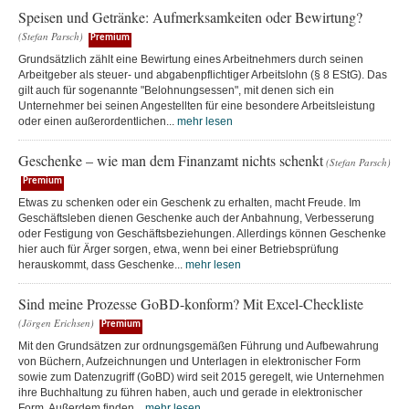
Speisen und Getränke: Aufmerksamkeiten oder Bewirtung?
(Stefan Parsch)
Premium
Grundsätzlich zählt eine Bewirtung eines Arbeitnehmers durch seinen
Arbeitgeber als steuer- und abgabenpflichtiger Arbeitslohn (§ 8 EStG). Das
gilt auch für sogenannte "Belohnungsessen", mit denen sich ein
Unternehmer bei seinen Angestellten für eine besondere Arbeitsleistung
oder einen außerordentlichen...
mehr lesen
Geschenke – wie man dem Finanzamt nichts schenkt
(Stefan Parsch)
Premium
Etwas zu schenken oder ein Geschenk zu erhalten, macht Freude. Im
Geschäftsleben dienen Geschenke auch der Anbahnung, Verbesserung
oder Festigung von Geschäftsbeziehungen. Allerdings können Geschenke
hier auch für Ärger sorgen, etwa, wenn bei einer Betriebsprüfung
herauskommt, dass Geschenke...
mehr lesen
Sind meine Prozesse GoBD-konform? Mit Excel-Checkliste
(Jörgen Erichsen)
Premium
Mit den Grundsätzen zur ordnungsgemäßen Führung und Aufbewahrung
von Büchern, Aufzeichnungen und Unterlagen in elektronischer Form
sowie zum Datenzugriff (GoBD) wird seit 2015 geregelt, wie Unternehmen
ihre Buchhaltung zu führen haben, auch und gerade in elektronischer
Form. Außerdem finden...
mehr lesen