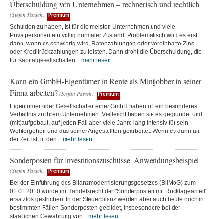
Überschuldung von Unternehmen – rechnerisch und rechtlich
(Stefan Parsch)
Premium
Schulden zu haben, ist für die meisten Unternehmen und viele
Privatpersonen ein völlig normaler Zustand. Problematisch wird es erst
dann, wenn es schwierig wird, Ratenzahlungen oder vereinbarte Zins-
oder Kreditrückzahlungen zu leisten. Dann droht die Überschuldung, die
für Kapitalgesellschaften...
mehr lesen
Kann ein GmbH-Eigentümer in Rente als Minijobber in seiner
Firma arbeiten?
(Stefan Parsch)
Premium
Eigentümer oder Gesellschafter einer GmbH haben oft ein besonderes
Verhältnis zu ihrem Unternehmen: Vielleicht haben sie es gegründet und
(mit)aufgebaut, auf jeden Fall aber viele Jahre lang intensiv für sein
Wohlergehen und das seiner Angestellten gearbeitet. Wenn es dann an
der Zeit ist, in den...
mehr lesen
Sonderposten für Investitionszuschüsse: Anwendungsbeispiel
(Stefan Parsch)
Premium
Bei der Einführung des Bilanzmodernisierungsgesetzes (BilMoG) zum
01.01.2010 wurde im Handelsrecht der "Sonderposten mit Rücklageanteil"
ersatzlos gestrichen. In der Steuerbilanz werden aber auch heute noch in
bestimmten Fällen Sonderposten gebildet, insbesondere bei der
staatlichen Gewährung von...
mehr lesen