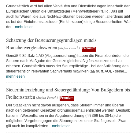
Grundsätzlich wird bei allen Verkäufen und Dienstleistungen innerhalb der
Europäischen Union die Umsatzsteuer (Mehrwertsteuer) fällig. Das gilt
auch für Waren, die aus Nicht-EU-Staaten bezogen werden, allerdings gibt
es bei der Einfuhrumsatzsteuer (Einfuhrsteuer) einige Besonderheiten. War
der...
mehr lesen
Schätzung der Besteuerungsgrundlagen mittels
Branchenvergleichswerten
(Stefan Parsch)
Premium
Gemäß § 85 Satz 1 AO (Abgabenordnung) haben die Finanzbehörden die
Steuern nach Maßgabe der Gesetze gleichmäßig festzusetzen und zu
erheben. Grundsätzlich muss der Steuerpflichtige - bei der Aufklärung des
steuerrechtlich relevanten Sachverhalts mitwirken (§§ 90 ff. AO), - seine...
mehr lesen
Steuerhinterziehung und Steuergefährdung: Von Bußgeldern bis
Freiheitsstrafen
(Stefan Parsch)
Premium
Der Staat kann nicht davon ausgehen, dass Steuern immer und überall
nach den geltenden Gesetzen ordnungsgemäß entrichtet werden. Deshalb
hat er im Wesentlichen in der Abgabenordnung (§§ 369 bis 384a) die
möglichen Vergehen gegen die Steuergesetze unter Strafe gestellt. Zwar
gilt auch im komplizierten...
mehr lesen