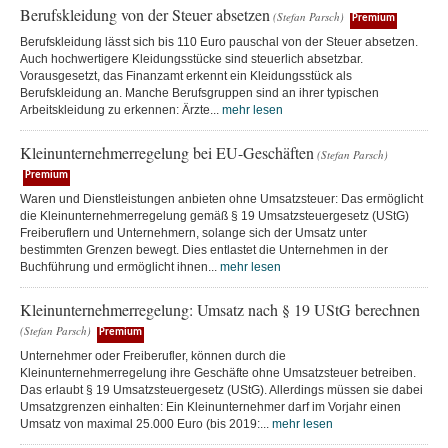
Berufskleidung von der Steuer absetzen
(Stefan Parsch)
Premium
Berufskleidung lässt sich bis 110 Euro pauschal von der Steuer absetzen.
Auch hochwertigere Kleidungsstücke sind steuerlich absetzbar.
Vorausgesetzt, das Finanzamt erkennt ein Kleidungsstück als
Berufskleidung an. Manche Berufsgruppen sind an ihrer typischen
Arbeitskleidung zu erkennen: Ärzte...
mehr lesen
Kleinunternehmerregelung bei EU-Geschäften
(Stefan Parsch)
Premium
Waren und Dienstleistungen anbieten ohne Umsatzsteuer: Das ermöglicht
die Kleinunternehmerregelung gemäß § 19 Umsatzsteuergesetz (UStG)
Freiberuflern und Unternehmern, solange sich der Umsatz unter
bestimmten Grenzen bewegt. Dies entlastet die Unternehmen in der
Buchführung und ermöglicht ihnen...
mehr lesen
Kleinunternehmerregelung: Umsatz nach § 19 UStG berechnen
(Stefan Parsch)
Premium
Unternehmer oder Freiberufler, können durch die
Kleinunternehmerregelung ihre Geschäfte ohne Umsatzsteuer betreiben.
Das erlaubt § 19 Umsatzsteuergesetz (UStG). Allerdings müssen sie dabei
Umsatzgrenzen einhalten: Ein Kleinunternehmer darf im Vorjahr einen
Umsatz von maximal 25.000 Euro (bis 2019:...
mehr lesen