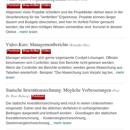
Premium
Shop-Artikel
Video
Allgemein Viele Projekte scheitern und die Projektleiter stehen dann in der
Verantwortung für die "verfehlten" Ergebnisse. Projekte können länger
dauern und Budgets überziehen, weil hier im Vorfeld Fehler gemacht
werden, die mit dem richtigen Wissen vermeidbar sind. Kursziel In diesem
Online...
mehr lesen
Video-Kurs: Managementberichte
(Kristoffer Ditz)
Premium
Shop-Artikel
Video
Manager wünschen sich gerne sogenannte Cockpit-Lösungen. Oftmals
beschweren sich Controller, dass ihre Berichte nicht gelesen werden.
Wenn die Controller die Berichte erstellen, werden gerne Abweichung aus
Tabellen wiederholt - Beispiel: "Die Abweichung zum Vorjahr lag bei...
mehr
lesen
Statische Investitionsrechnung: Mögliche Verbesserungen
(Prof.
Dr. Peter Hoberg)
Premium
Die statische Investitionsrechnung wird noch in vielen Unternehmen
eingesetzt. Daher sind die üblichen Verfahren in vorhergehenden
Beiträgen dargestellt und kritisiert worden: - Grundlagen der statischen
Investitionsrechnung, - Kostenvergleichsrechnung, -
Gewinnvergleichsrechnung,...
mehr lesen