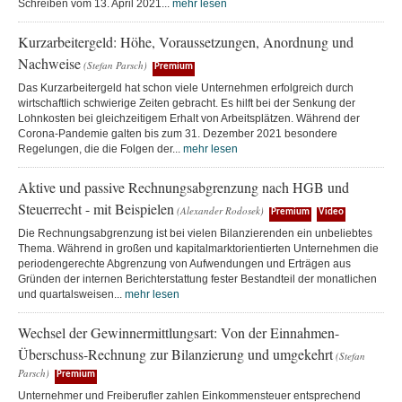
Schreiben vom 13. April 2021...
mehr lesen
Kurzarbeitergeld: Höhe, Voraussetzungen, Anordnung und
Nachweise
(Stefan Parsch)
Premium
Das Kurzarbeitergeld hat schon viele Unternehmen erfolgreich durch
wirtschaftlich schwierige Zeiten gebracht. Es hilft bei der Senkung der
Lohnkosten bei gleichzeitigem Erhalt von Arbeitsplätzen. Während der
Corona-Pandemie galten bis zum 31. Dezember 2021 besondere
Regelungen, die die Folgen der...
mehr lesen
Aktive und passive Rechnungsabgrenzung nach HGB und
Steuerrecht - mit Beispielen
(Alexander Rodosek)
Premium
Video
Die Rechnungsabgrenzung ist bei vielen Bilanzierenden ein unbeliebtes
Thema. Während in großen und kapitalmarktorientierten Unternehmen die
periodengerechte Abgrenzung von Aufwendungen und Erträgen aus
Gründen der internen Berichterstattung fester Bestandteil der monatlichen
und quartalsweisen...
mehr lesen
Wechsel der Gewinnermittlungsart: Von der Einnahmen-
Überschuss-Rechnung zur Bilanzierung und umgekehrt
(Stefan
Parsch)
Premium
Unternehmer und Freiberufler zahlen Einkommensteuer entsprechend