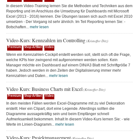
In diesem Video-Training lernen Sie die Methoden und Techniken aus dem
Reporting und im Anschluss die Umsetzung für Dashboards mit Microsoft
Excel (2013 - 2016) kennen. Die Übungen lassen sich auch mit Excel 2010
umsetzen - Der Vorgang ist sehr ähnlich. Im Teil Reporting lernen Sie: -
Botschaften...
mehr lesen
Video-Kurs: Kennzahlen im Controlling
(Kristoffer Ditz)
Premium
Shop-Artikel
Video
Wenn ein Kennzahlen-Cockpit erstellt werden soll, stellt sich oft die Frage,
welche KPIs hier zwingend mit aufgenommen werden sollen. Kein
Manager möchte ein Dashboard auf einem DIN/A3 Blatt mit Schriftgröße 7
haben. Jedoch werden in den Zeiten der Digitalisierung immer mehr
Kennzahlen und Daten...
mehr lesen
Video Kurs: Business Charts mit Excel
(Kristoffer Ditz)
Premium
Shop-Artikel
Video
In den meisten Fällen werden Excel-Diagramme mit zu viel Dekoration
erstellt. Hier ein Clipart, dort eine Legende. Allerdings sollten die
Diagramme aussagekräftig sein und beim Empfänger schnell
Aufmerksamkeit bekommen. Inhalt In diesem Video-Kurs lernen Sie: - wie
Werte im Linien-Diagramm...
mehr lesen
Video-Kurs: Projektmanagement
(Kristoffer Ditz)