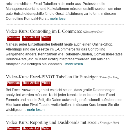
reichen schlichte Excel-Tabellen nicht mehr aus. Professionelle
Managementberichte und Kalkulationen müssen erstellt werden, um eine
gute Entscheidungshilfe für die Geschäftsführung zu liefern. In diesem
Controlling Kompakt-Kurs...
mehr lesen
Video-Kurs: Controlling im E-Commerce
(Kristoffer Ditz)
Premium
Shop-Artikel
Video
Nahezu jeder Einzelhändler betreibt heute auch einen Online-Shop.
Allerdings sind die Gesetze im E-Commerce für das Controlling
weitgehend anders. Kennzahlen wie Retouren-Quoten, Conversion-Rates,
Bounce-Rate, etc. müssen richtig interpretiert werden, um aus den
Analysen die richtigen Maßnahmen...
mehr lesen
Video-Kurs: Excel-PIVOT Tabellen für Einsteiger
(Kristoffer Ditz)
Premium
Shop-Artikel
Video
Bei Excel-Auswertungen ist es nicht selten, dass große Datenmengen
analysiert werden müssen. Nicht jeder kennt alle erforderlichen Excel-
Formeln und hat die Zeit, die Daten aufwendig professionell aufzubereiten.
Hier kann eine Pivot-Tabelle weiterhelfen. In diesem Kurs lernen Sie die
wichtigsten...
mehr lesen
Video-Kurs: Reporting und Dashboards mit Excel
(Kristoffer Ditz)
Premium
Shop-Artikel
Video