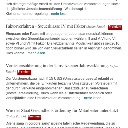
sich die regelmäßige Arbeit mit den Umsatzsteuer-Voranmeldungen sowie
die jährliche Umsatzsteuererklärung. Was besagt die
Kleinunternehmerregelung...
mehr lesen
Faktorverfahren - Steuerklasse IV mit Faktor
(Stefan Parsch)
Premium
Ehepaare oder Paare mit eingetragener Lebenspartnerschaft können
zwischen drei Steuerklassenkombinationen wählen: III und V, VI und VI
sowie VI und VI mit Faktor. Die letztgenannte Möglichkeit gibt es seit 2010,
doch bisher wird sie von den Steuerzahlern selten in Anspruch genommen.
Dies könnte...
mehr lesen
Vorsteuersaldierung in der Umsatzsteuer-Jahreserklärung
(Stefan
Parsch)
Premium
Der Vorsteuerabzug nach § 15 UStG (Umsatzsteuergesetz) erlaubt es
Unternehmern, die bei Einkäufen bezahlte Umsatzsteuer (Vorsteuer) mit
der durch Verkäufe eingenommenen Umsatzsteuer zu verrechnen
(Vorsteuersaldierung). Auch wenn viele Unternehmer monatlich oder
vierteljährlich eine Umsatzsteuer-Voranmeldung...
mehr lesen
Wie der Staat Gesundheitsförderung für Mitarbeiter unterstützt
(Stefan Parsch)
Premium
„Mens sana in corpore sano“ ist eine lateinische Redewendung, die zu