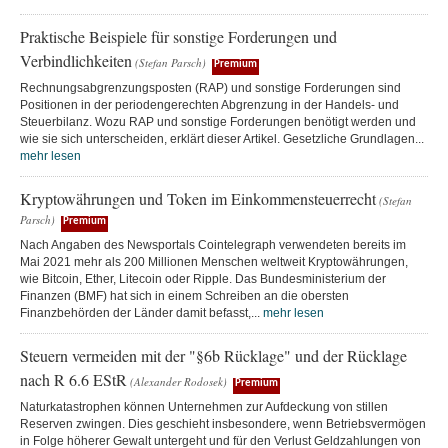
Praktische Beispiele für sonstige Forderungen und
Verbindlichkeiten
(Stefan Parsch)
Premium
Rechnungsabgrenzungsposten (RAP) und sonstige Forderungen sind
Positionen in der periodengerechten Abgrenzung in der Handels- und
Steuerbilanz. Wozu RAP und sonstige Forderungen benötigt werden und
wie sie sich unterscheiden, erklärt dieser Artikel. Gesetzliche Grundlagen...
mehr lesen
Kryptowährungen und Token im Einkommensteuerrecht
(Stefan
Parsch)
Premium
Nach Angaben des Newsportals Cointelegraph verwendeten bereits im
Mai 2021 mehr als 200 Millionen Menschen weltweit Kryptowährungen,
wie Bitcoin, Ether, Litecoin oder Ripple. Das Bundesministerium der
Finanzen (BMF) hat sich in einem Schreiben an die obersten
Finanzbehörden der Länder damit befasst,...
mehr lesen
Steuern vermeiden mit der "§6b Rücklage" und der Rücklage
nach R 6.6 EStR
(Alexander Rodosek)
Premium
Naturkatastrophen können Unternehmen zur Aufdeckung von stillen
Reserven zwingen. Dies geschieht insbesondere, wenn Betriebsvermögen
in Folge höherer Gewalt untergeht und für den Verlust Geldzahlungen von