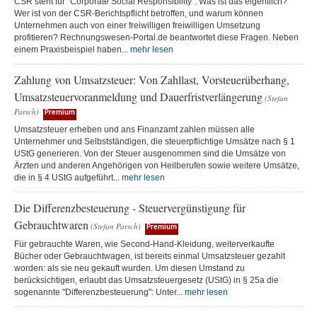
CSR steht für "Corporate Social Responsibility". Was ist das eigentlich?
Wer ist von der CSR-Berichtspflicht betroffen, und warum können
Unternehmen auch von einer freiwilligen freiwilligen Umsetzung
profitieren? Rechnungswesen-Portal.de beantwortet diese Fragen. Neben
einem Praxisbeispiel haben...
mehr lesen
Zahlung von Umsatzsteuer: Von Zahllast, Vorsteuerüberhang,
Umsatzsteuervoranmeldung und Dauerfristverlängerung
(Stefan
Parsch)
Premium
Umsatzsteuer erheben und ans Finanzamt zahlen müssen alle
Unternehmer und Selbstständigen, die steuerpflichtige Umsätze nach § 1
UStG generieren. Von der Steuer ausgenommen sind die Umsätze von
Ärzten und anderen Angehörigen von Heilberufen sowie weitere Umsätze,
die in § 4 UStG aufgeführt...
mehr lesen
Die Differenzbesteuerung - Steuervergünstigung für
Gebrauchtwaren
(Stefan Parsch)
Premium
Für gebrauchte Waren, wie Second-Hand-Kleidung, weiterverkaufte
Bücher oder Gebrauchtwagen, ist bereits einmal Umsatzsteuer gezahlt
worden: als sie neu gekauft wurden. Um diesen Umstand zu
berücksichtigen, erlaubt das Umsatzsteuergesetz (UStG) in § 25a die
sogenannte "Differenzbesteuerung": Unter...
mehr lesen