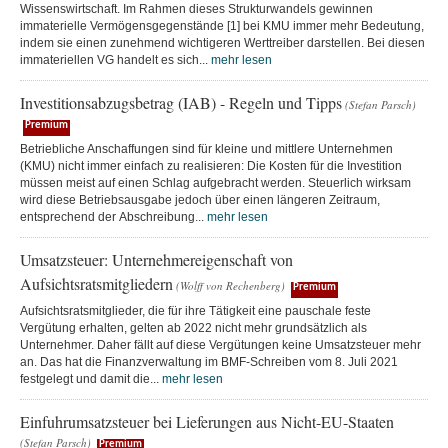
Wissenswirtschaft. Im Rahmen dieses Strukturwandels gewinnen
immaterielle Vermögensgegenstände [1] bei KMU immer mehr Bedeutung,
indem sie einen zunehmend wichtigeren Werttreiber darstellen. Bei diesen
immateriellen VG handelt es sich...
mehr lesen
Investitionsabzugsbetrag (IAB) - Regeln und Tipps
(Stefan Parsch)
Premium
Betriebliche Anschaffungen sind für kleine und mittlere Unternehmen
(KMU) nicht immer einfach zu realisieren: Die Kosten für die Investition
müssen meist auf einen Schlag aufgebracht werden. Steuerlich wirksam
wird diese Betriebsausgabe jedoch über einen längeren Zeitraum,
entsprechend der Abschreibung...
mehr lesen
Umsatzsteuer: Unternehmereigenschaft von
Aufsichtsratsmitgliedern
(Wolff von Rechenberg)
Premium
Aufsichtsratsmitglieder, die für ihre Tätigkeit eine pauschale feste
Vergütung erhalten, gelten ab 2022 nicht mehr grundsätzlich als
Unternehmer. Daher fällt auf diese Vergütungen keine Umsatzsteuer mehr
an. Das hat die Finanzverwaltung im BMF-Schreiben vom 8. Juli 2021
festgelegt und damit die...
mehr lesen
Einfuhrumsatzsteuer bei Lieferungen aus Nicht-EU-Staaten
(Stefan Parsch)
Premium