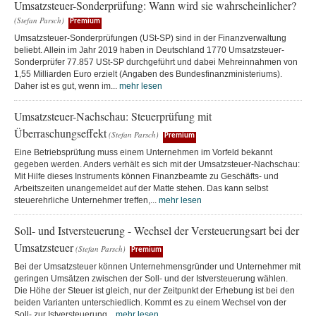
Umsatzsteuer-Sonderprüfung: Wann wird sie wahrscheinlicher?
(Stefan Parsch)
Premium
Umsatzsteuer-Sonderprüfungen (USt-SP) sind in der Finanzverwaltung
beliebt. Allein im Jahr 2019 haben in Deutschland 1770 Umsatzsteuer-
Sonderprüfer 77.857 USt-SP durchgeführt und dabei Mehreinnahmen von
1,55 Milliarden Euro erzielt (Angaben des Bundesfinanzministeriums).
Daher ist es gut, wenn im...
mehr lesen
Umsatzsteuer-Nachschau: Steuerprüfung mit
Überraschungseffekt
(Stefan Parsch)
Premium
Eine Betriebsprüfung muss einem Unternehmen im Vorfeld bekannt
gegeben werden. Anders verhält es sich mit der Umsatzsteuer-Nachschau:
Mit Hilfe dieses Instruments können Finanzbeamte zu Geschäfts- und
Arbeitszeiten unangemeldet auf der Matte stehen. Das kann selbst
steuerehrliche Unternehmer treffen,...
mehr lesen
Soll- und Istversteuerung - Wechsel der Versteuerungsart bei der
Umsatzsteuer
(Stefan Parsch)
Premium
Bei der Umsatzsteuer können Unternehmensgründer und Unternehmer mit
geringen Umsätzen zwischen der Soll- und der Istversteuerung wählen.
Die Höhe der Steuer ist gleich, nur der Zeitpunkt der Erhebung ist bei den
beiden Varianten unterschiedlich. Kommt es zu einem Wechsel von der
Soll- zur Istversteuerung...
mehr lesen