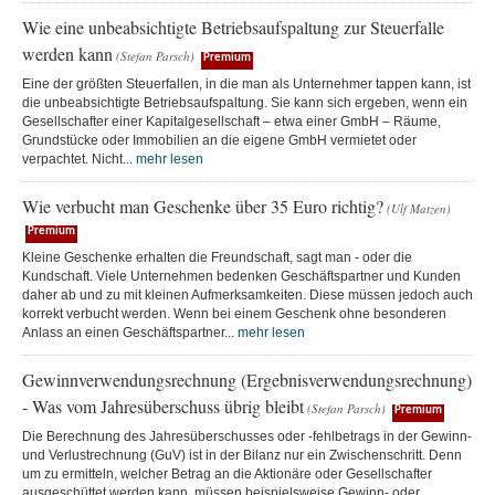
Wie eine unbeabsichtigte Betriebsaufspaltung zur Steuerfalle
werden kann
(Stefan Parsch)
Premium
Eine der größten Steuerfallen, in die man als Unternehmer tappen kann, ist
die unbeabsichtigte Betriebsaufspaltung. Sie kann sich ergeben, wenn ein
Gesellschafter einer Kapitalgesellschaft – etwa einer GmbH – Räume,
Grundstücke oder Immobilien an die eigene GmbH vermietet oder
verpachtet. Nicht...
mehr lesen
Wie verbucht man Geschenke über 35 Euro richtig?
(Ulf Matzen)
Premium
Kleine Geschenke erhalten die Freundschaft, sagt man - oder die
Kundschaft. Viele Unternehmen bedenken Geschäftspartner und Kunden
daher ab und zu mit kleinen Aufmerksamkeiten. Diese müssen jedoch auch
korrekt verbucht werden. Wenn bei einem Geschenk ohne besonderen
Anlass an einen Geschäftspartner...
mehr lesen
Gewinnverwendungsrechnung (Ergebnisverwendungsrechnung)
- Was vom Jahresüberschuss übrig bleibt
(Stefan Parsch)
Premium
Die Berechnung des Jahresüberschusses oder -fehlbetrags in der Gewinn-
und Verlustrechnung (GuV) ist in der Bilanz nur ein Zwischenschritt. Denn
um zu ermitteln, welcher Betrag an die Aktionäre oder Gesellschafter
ausgeschüttet werden kann, müssen beispielsweise Gewinn- oder