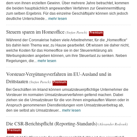
dem von ihnen erzielten Gewinn. Über mehrere Jahre betrachtet, kommen
die beiden hauptsächlich angewandten Verfahren zur Gewinnermittlung
zum selben Ergebnis. Für das einzelne Geschäftsjahr können sich jedoch
deutliche Unterschiede...
mehr lesen
Steuern sparen im Homeoffice
(Stefan Parsch)
Premium
Während der Coronakrise haben viele Arbeitnehmer, für die „Homeoffice“
bis dahin kein Thema war, zu Hause gearbeitet. Oft wissen sie daher nicht,
welche Kosten für das Homeoffice sie in der Steuererklärung als
Werbungskosten angeben können, um ihre Steuerlast zu senken. Neben
Regelungen, die...
mehr lesen
Vorsteuer-Vergütungsverfahren im EU-Ausland und in
Drittstaaten
(Stefan Parsch)
Premium
Bei Geschäften im Inland können umsatzsteuerpflichtige Unternehmer die
Vorsteuer im normalen Umsatzsteuerverfahren geltend machen. Dabei
ziehen sie die Umsatzsteuer für die von ihnen eingekauften Waren oder in
Anspruch genommenen Dienstleistungen vom Umsatzsteuerbetrag ab,
den sie selbst als Umsatzsteuer...
mehr lesen
Die CSR-Berichtspflicht (Reporting-Standards)
(Alexander Rodosek)
Premium